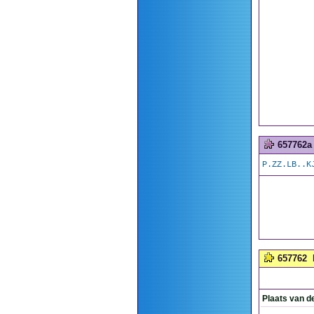
657762a
P.ZZ.LB..K
657762
Plaats van d