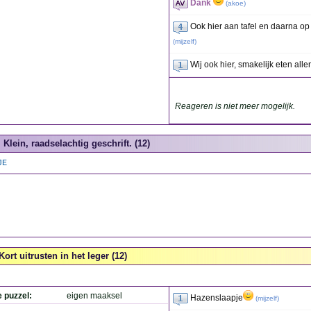
Dank
(
akoe
)
Ook hier aan tafel en daarna op 
(
mijzelf
)
Wij ook hier, smakelijk eten all
Reageren is niet meer mogelijk.
Klein, raadselachtig geschrift. (12)
JE
Kort uitrusten in het leger (12)
e puzzel:
eigen maaksel
Hazenslaapje
(
mijzelf
)