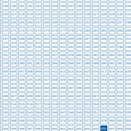
189
190
191
192
193
194
195
196
197
198
199
200
201
202
203
204
216
217
218
219
220
221
222
223
224
225
226
227
228
229
230
231
243
244
245
246
247
248
249
250
251
252
253
254
255
256
257
258
270
271
272
273
274
275
276
277
278
279
280
281
282
283
284
285
297
298
299
300
301
302
303
304
305
306
307
308
309
310
311
312
324
325
326
327
328
329
330
331
332
333
334
335
336
337
338
339
351
352
353
354
355
356
357
358
359
360
361
362
363
364
365
366
378
379
380
381
382
383
384
385
386
387
388
389
390
391
392
393
405
406
407
408
409
410
411
412
413
414
415
416
417
418
419
420
432
433
434
435
436
437
438
439
440
441
442
443
444
445
446
447
459
460
461
462
463
464
465
466
467
468
469
470
471
472
473
474
486
487
488
489
490
491
492
493
494
495
496
497
498
499
500
501
513
514
515
516
517
518
519
520
521
522
523
524
525
526
527
528
540
541
542
543
544
545
546
547
548
549
550
551
552
553
554
555
567
568
569
570
571
572
573
574
575
576
577
578
579
580
581
582
606
594
595
596
597
598
599
600
601
602
603
604
605
607
608
609