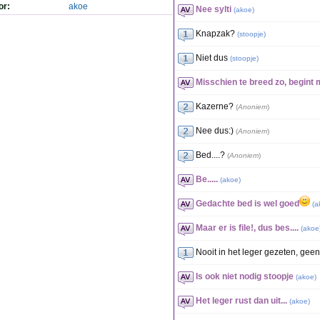
or:
akoe
Nee sylti
(
akoe
)
Knapzak?
(
stoopje
)
Niet dus
(
stoopje
)
Misschien te breed zo, begint 
Kazerne?
(
Anoniem
)
Nee dus:)
(
Anoniem
)
Bed....?
(
Anoniem
)
Be.....
(
akoe
)
Gedachte bed is wel goed
(
a
Maar er is file!, dus bes....
(
akoe
Nooit in het leger gezeten, gee
Is ook niet nodig stoopje
(
akoe
)
Het leger rust dan uit...
(
akoe
)