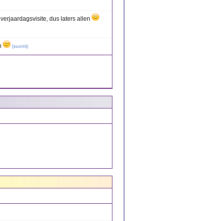
verjaardagsvisite, dus laters allen
en
(
suomi
)