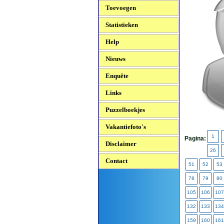
Toevoegen
Statistieken
Help
Nieuws
Enquête
Links
Puzzelboekjes
Vakantiefoto's
1
Pagina:
Disclaimer
26
Contact
51
52
53
78
79
80
105
106
107
132
133
134
159
160
161