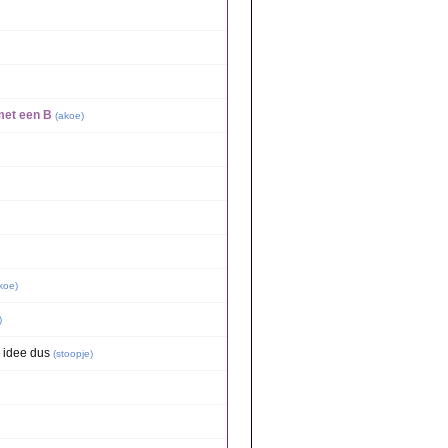
met een B
(
akoe
)
koe
)
)
n idee dus
(
stoopje
)