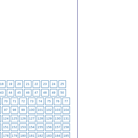
18
19
20
21
22
23
24
25
43
44
45
46
47
48
49
50
70
71
72
73
74
75
76
77
97
98
99
100
101
102
103
104
124
125
126
127
128
129
130
131
151
152
153
154
155
156
157
158
178
179
180
181
182
183
184
185