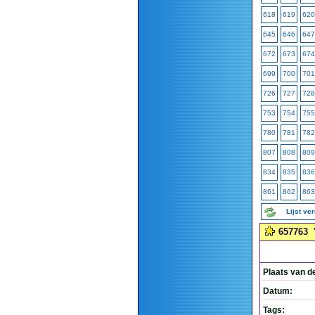
618
619
620
645
646
647
672
673
674
699
700
701
726
727
728
753
754
755
780
781
782
807
808
809
834
835
836
861
862
863
Lijst ve
657763
Plaats van d
Datum:
Tags: