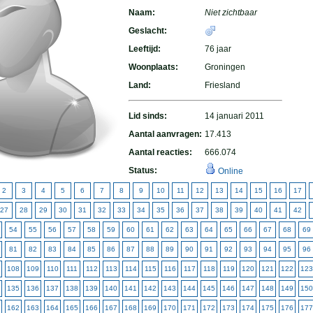
Naam:
Niet zichtbaar
Geslacht:
Leeftijd:
76 jaar
Woonplaats:
Groningen
Land:
Friesland
Lid sinds:
14 januari 2011
Aantal aanvragen:
17.413
Aantal reacties:
666.074
Status:
Online
2
3
4
5
6
7
8
9
10
11
12
13
14
15
16
17
27
28
29
30
31
32
33
34
35
36
37
38
39
40
41
42
54
55
56
57
58
59
60
61
62
63
64
65
66
67
68
69
81
82
83
84
85
86
87
88
89
90
91
92
93
94
95
96
108
109
110
111
112
113
114
115
116
117
118
119
120
121
122
123
135
136
137
138
139
140
141
142
143
144
145
146
147
148
149
150
162
163
164
165
166
167
168
169
170
171
172
173
174
175
176
177