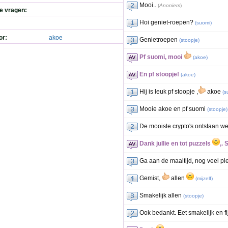
Mooi..
(
Anoniem
)
de vragen:
Hoi geniet-roepen?
(
suomi
)
or:
akoe
Genietroepen
(
stoopje
)
Pf suomi, mooi
(
akoe
)
En pf stoopje!
(
akoe
)
Hij is leuk pf stoopje ,
akoe
(
s
Mooie akoe en pf suomi
(
stoopje
)
De mooiste crypto's ontstaan we
Dank jullie en tot puzzels
,.
Ga aan de maaltijd, nog veel ple
Gemist,
allen
(
mijzelf
)
Smakelijk allen
(
stoopje
)
Ook bedankt. Eet smakelijk en f