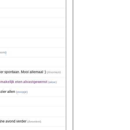
uomi
)
er spontaan. Mooi allemaal :)
(
Anoniem
)
 Smakelijk eten alvastgewenst
(
akoe
)
zier allen
(
stoopje
)
ijne avond verder
(
Anoniem
)