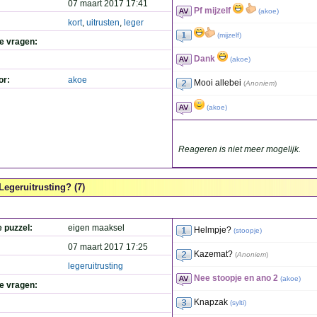
07 maart 2017 17:41
Pf mijzelf
(
akoe
)
kort
,
uitrusten
,
leger
(
mijzelf
)
de vragen:
Dank
(
akoe
)
or:
akoe
Mooi allebei
(
Anoniem
)
(
akoe
)
Reageren is niet meer mogelijk.
Legeruitrusting? (7)
e puzzel:
eigen maaksel
Helmpje?
(
stoopje
)
07 maart 2017 17:25
Kazemat?
(
Anoniem
)
legeruitrusting
Nee stoopje en ano 2
(
akoe
)
de vragen:
Knapzak
(
sylti
)