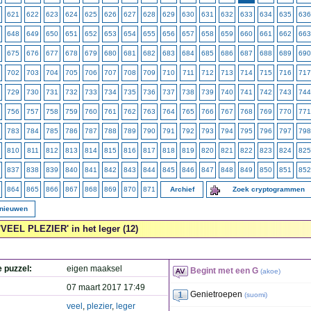
621
622
623
624
625
626
627
628
629
630
631
632
633
634
635
636
648
649
650
651
652
653
654
655
656
657
658
659
660
661
662
663
675
676
677
678
679
680
681
682
683
684
685
686
687
688
689
690
702
703
704
705
706
707
708
709
710
711
712
713
714
715
716
717
729
730
731
732
733
734
735
736
737
738
739
740
741
742
743
744
756
757
758
759
760
761
762
763
764
765
766
767
768
769
770
771
783
784
785
786
787
788
789
790
791
792
793
794
795
796
797
798
810
811
812
813
814
815
816
817
818
819
820
821
822
823
824
825
837
838
839
840
841
842
843
844
845
846
847
848
849
850
851
852
864
865
866
867
868
869
870
871
Archief
Zoek cryptogrammen
rnieuwen
'VEEL PLEZIER' in het leger (12)
e puzzel:
eigen maaksel
Begint met een G
(
akoe
)
07 maart 2017 17:49
Genietroepen
(
suomi
)
veel
,
plezier
,
leger