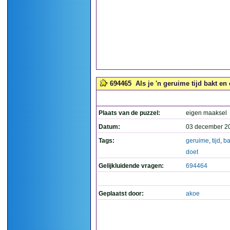
694465
Als je 'n geruime tijd bakt en 
Plaats van de puzzel:
eigen maaksel
Datum:
03 december 2
Tags:
geruime
,
tijd
,
ba
doet
Gelijkluidende vragen:
694464
Geplaatst door:
akoe