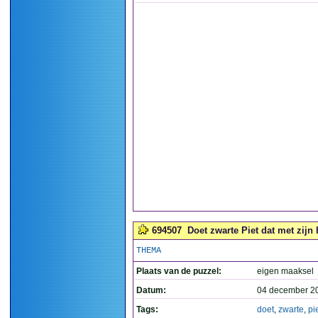
694507
Doet zwarte Piet dat met zijn 
THEMA
Plaats van de puzzel:
eigen maaksel
Datum:
04 december 2
Tags:
doet
,
zwarte
,
pi