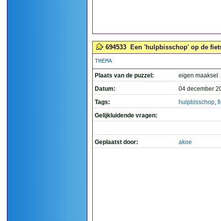
694533
Een 'hulpbisschop' op de fiets
THEMA
Plaats van de puzzel:
eigen maaksel
Datum:
04 december 2
Tags:
hulpbisschop
,
f
Gelijkluidende vragen:
Geplaatst door:
akoe