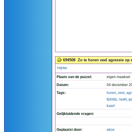
694508
Zo te horen veel agressie op e
THEMA
Plaats van de puzzel:
eigen maaksel
Datum:
04 december 2
Tags:
horen
,
veel
,
agr
tijdstip
,
raakt
,
ge
kaart
Gelijkluidende vragen:
Geplaatst door:
akoe