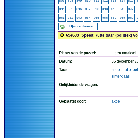
807
808
809
810
811
812
813
814
815
834
835
836
837
838
839
840
841
842
861
862
863
864
865
866
867
868
869
Lijst vernieuwen
694609
Speelt Rutte daar (politiek) vo
Plaats van de puzzel:
eigen maaksel
Datum:
05 december 2
Tags:
speelt
,
rutte
,
pol
sinterklaas
Gelijkluidende vragen:
Geplaatst door:
akoe