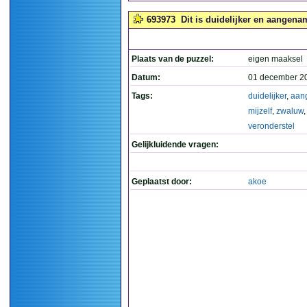
693973
Dit is duidelijker en aangenam
Plaats van de puzzel:
eigen maaksel
Datum:
01 december 2
Tags:
duidelijker
,
aan
mijzelf
,
zwaluw
,
veronderstel
Gelijkluidende vragen:
Geplaatst door:
akoe