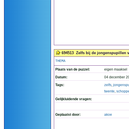
694513
Zelfs bij de jongenspupillen 
THEMA
Plaats van de puzzel:
eigen maaksel
Datum:
04 december 2
Tags:
zelfs
,
jongenspu
twente
,
schopp
Gelijkluidende vragen:
Geplaatst door:
akoe