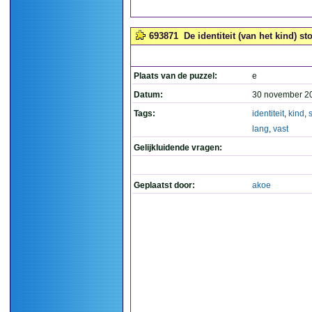
693871
De identiteit (van het kind) st
Plaats van de puzzel:
e
Datum:
30 november 2
Tags:
identiteit
,
kind
,
lang
,
vast
Gelijkluidende vragen:
Geplaatst door:
akoe