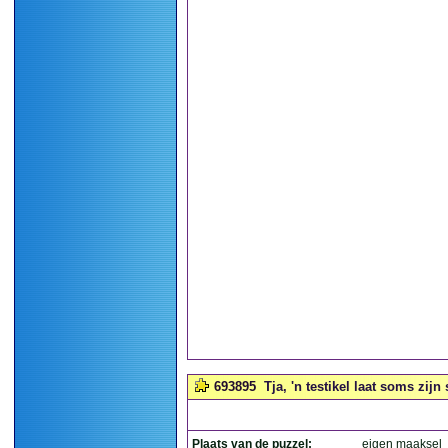
693895
Tja, 'n testikel laat soms zijn
Plaats van de puzzel:
eigen maaksel