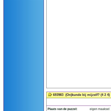
693983
(On)kunde bij mijzelf? (4 2 4)
Plaats van de puzzel:
eigen maaksel