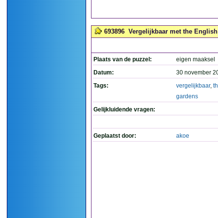
693896
Vergelijkbaar met the English
Plaats van de puzzel:
eigen maaksel
Datum:
30 november 2
Tags:
vergelijkbaar
,
t
gardens
Gelijkluidende vragen:
Geplaatst door:
akoe