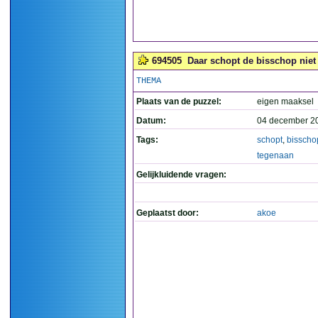
694505
Daar schopt de bisschop niet
THEMA
Plaats van de puzzel:
eigen maaksel
Datum:
04 december 2
Tags:
schopt
,
bisscho
tegenaan
Gelijkluidende vragen:
Geplaatst door:
akoe