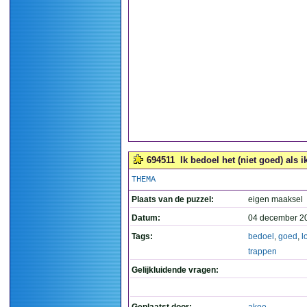
694511
Ik bedoel het (niet goed) als i
THEMA
Plaats van de puzzel:
eigen maaksel
Datum:
04 december 2
Tags:
bedoel
,
goed
,
l
trappen
Gelijkluidende vragen: