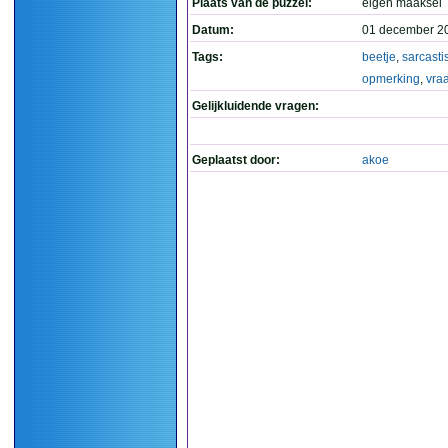
Plaats van de puzzel:
eigen maaksel
Datum:
01 december 2
Tags:
beetje
,
sarcasti
opmerking
,
vra
Gelijkluidende vragen:
Geplaatst door:
akoe