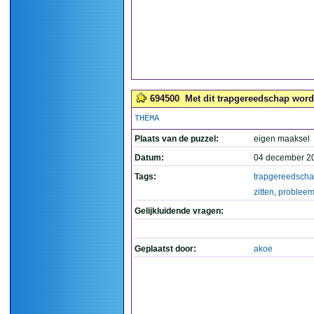
694500
Met dit trapgereedschap wordt
THEMA
Plaats van de puzzel:
eigen maaksel
Datum:
04 december 2
Tags:
trapgereedsch
zitten
,
problee
Gelijkluidende vragen:
Geplaatst door:
akoe