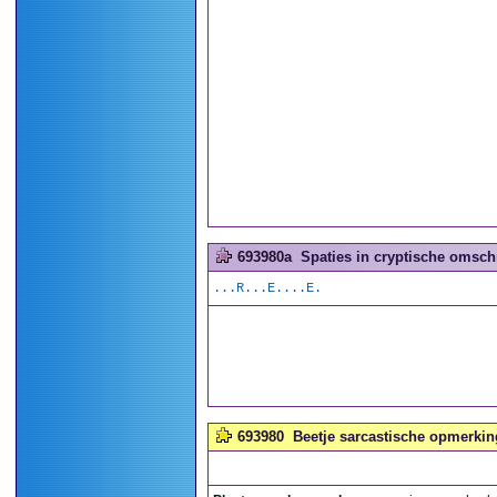
693980a
Spaties in cryptische omschr
...R...E....E.
693980
Beetje sarcastische opmerking 