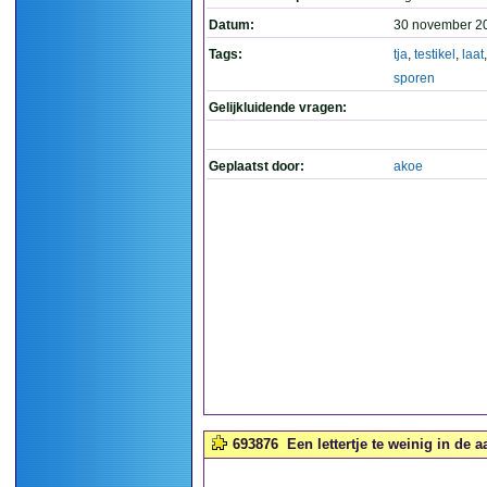
Datum:
30 november 2
Tags:
tja
,
testikel
,
laat
sporen
Gelijkluidende vragen:
Geplaatst door:
akoe
693876
Een lettertje te weinig in de 