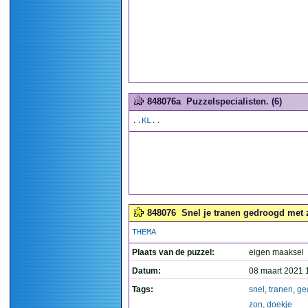
848076a
Puzzelspecialisten. (6)
..KL..
848076
Snel je tranen gedroogd met z
THEMA
Plaats van de puzzel:
eigen maaksel
Datum:
08 maart 2021 
Tags:
snel
,
tranen
,
ge
zon
,
doekje