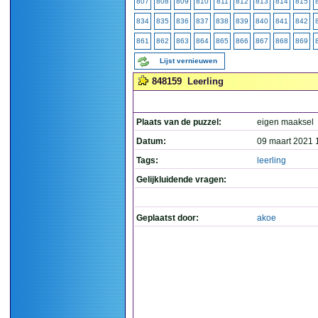
807
808
809
810
811
812
813
814
815
834
835
836
837
838
839
840
841
842
861
862
863
864
865
866
867
868
869
Lijst vernieuwen
848159
Leerling
Plaats van de puzzel:
eigen maaksel
Datum:
09 maart 2021 
Tags:
leerling
Gelijkluidende vragen:
Geplaatst door:
akoe