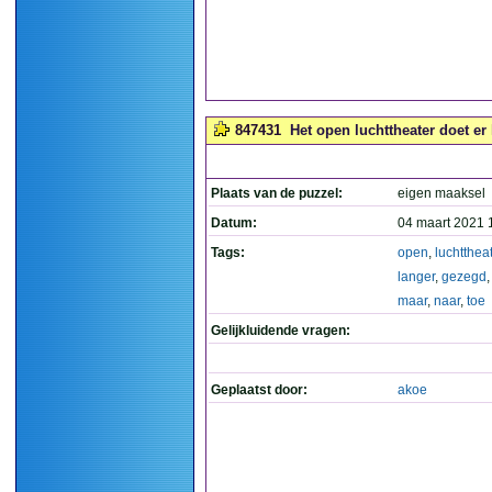
847431
Het open luchttheater doet er
Plaats van de puzzel:
eigen maaksel
Datum:
04 maart 2021 
Tags:
open
,
luchtthea
langer
,
gezegd
maar
,
naar
,
toe
Gelijkluidende vragen:
Geplaatst door:
akoe