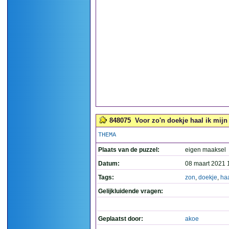
848075
Voor zo'n doekje haal ik mijn 
THEMA
Plaats van de puzzel:
eigen maaksel
Datum:
08 maart 2021 
Tags:
zon
,
doekje
,
ha
Gelijkluidende vragen:
Geplaatst door:
akoe