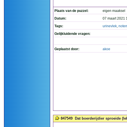
Plaats van de puzzel:
eigen maaksel
Datum:
07 maart 2021 
Tags:
urinevlek
,
note
Gelijkluidende vragen:
Geplaatst door:
akoe
847549
Dat boerderijdier sproeide (lek