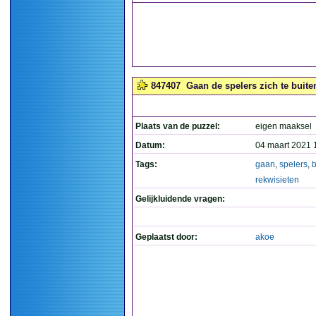
847407
Gaan de spelers zich te buiten
Plaats van de puzzel:
eigen maaksel
Datum:
04 maart 2021 
Tags:
gaan
,
spelers
,
b
rekwisieten
Gelijkluidende vragen:
Geplaatst door:
akoe