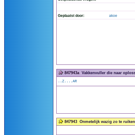
Geplaatst door:
akoe
847943a
Vakkenvuller die naar oploss
..Z....AR
847943
Onmetelijk wazig zo te ruiken!