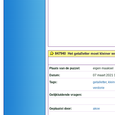
847940
Het getalletter moet kleiner w
Plaats van de puzzel:
eigen maaksel
Datum:
07 maart 2021 
Tags:
getalletter
,
klein
verdorie
Gelijkluidende vragen:
Geplaatst door:
akoe