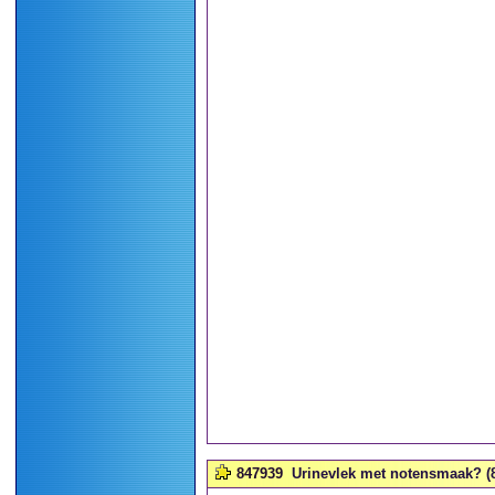
847939
Urinevlek met notensmaak? (