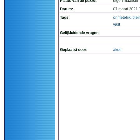
Plaats van de puzzel:
eigen maaksel
Datum:
07 maart 2021 
Tags:
onmetelijk
,
plei
vast
Gelijkluidende vragen:
Geplaatst door:
akoe