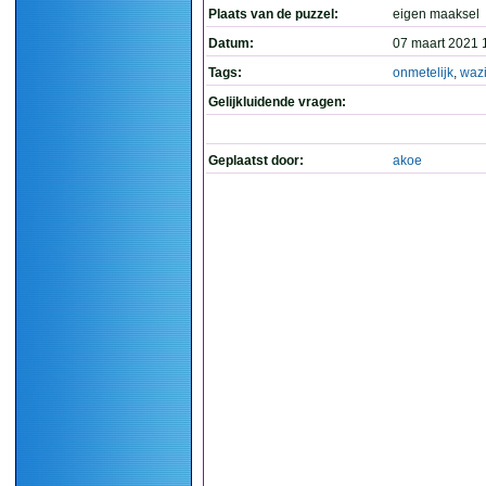
Plaats van de puzzel:
eigen maaksel
Datum:
07 maart 2021 
Tags:
onmetelijk
,
waz
Gelijkluidende vragen:
Geplaatst door:
akoe