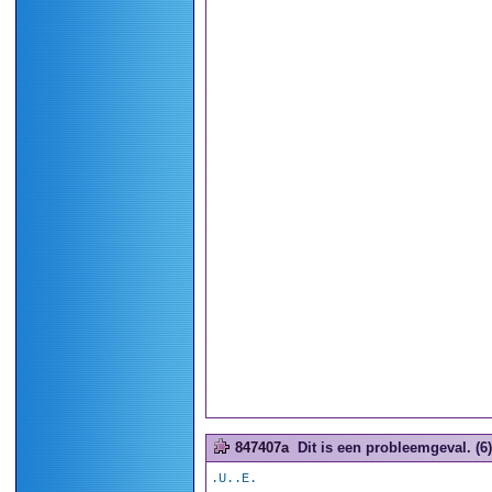
847407a
Dit is een probleemgeval. (6)
.U..E.