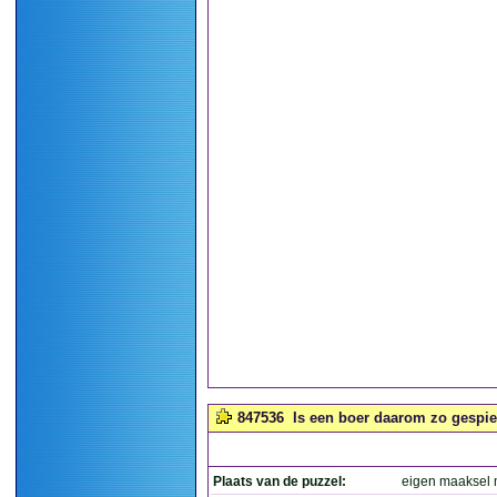
847536
Is een boer daarom zo gespier
Plaats van de puzzel:
eigen maaksel