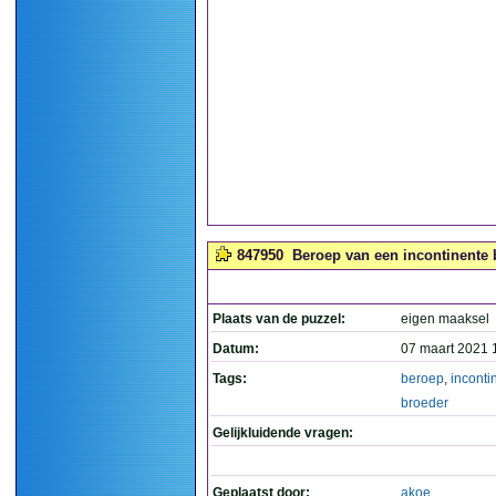
847950
Beroep van een incontinente 
Plaats van de puzzel:
eigen maaksel
Datum:
07 maart 2021 
Tags:
beroep
,
inconti
broeder
Gelijkluidende vragen:
Geplaatst door:
akoe