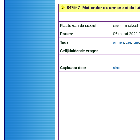
847547
Met onder de armen zei de lui
Plaats van de puzzel:
eigen maaksel
Datum:
05 maart 2021 
Tags:
armen
,
zei
,
luie
Gelijkluidende vragen:
Geplaatst door:
akoe