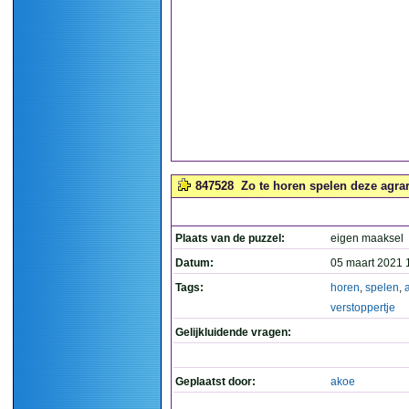
847528
Zo te horen spelen deze agrari
Plaats van de puzzel:
eigen maaksel
Datum:
05 maart 2021 
Tags:
horen
,
spelen
,
verstoppertje
Gelijkluidende vragen:
Geplaatst door:
akoe