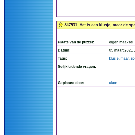
847531
Het is een klusje, maar de spo
Plaats van de puzzel:
eigen maaksel
Datum:
05 maart 2021 
Tags:
klusje
,
maar
,
sp
Gelijkluidende vragen:
Geplaatst door:
akoe