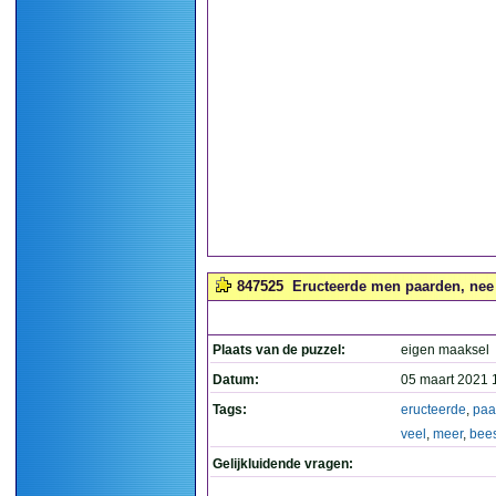
847525
Eructeerde men paarden, nee 
Plaats van de puzzel:
eigen maaksel
Datum:
05 maart 2021 
Tags:
eructeerde
,
paa
veel
,
meer
,
bee
Gelijkluidende vragen: