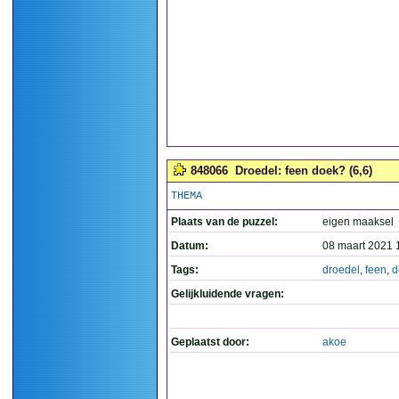
848066
Droedel: feen doek? (6,6)
THEMA
Plaats van de puzzel:
eigen maaksel
Datum:
08 maart 2021 
Tags:
droedel
,
feen
,
d
Gelijkluidende vragen:
Geplaatst door:
akoe