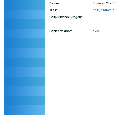
Datum:
05 maart 2021 
Tags:
boer
,
daarom
,
g
Gelijkluidende vragen:
Geplaatst door:
akoe