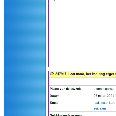
847947
Laat maar, het kan nog erger z
Plaats van de puzzel:
eigen maaksel
Datum:
07 maart 2021 
Tags:
laat
,
maar
,
kan
,
zei
,
frans
Gelijkluidende vragen: