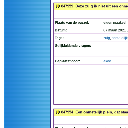
847959
Deze zuig ik niet uit een onme
Plaats van de puzzel:
eigen maaksel
Datum:
07 maart 2021 
Tags:
zuig
,
onmetelij
Gelijkluidende vragen:
Geplaatst door:
akoe
847954
Een onmetelijk plein, dat staat