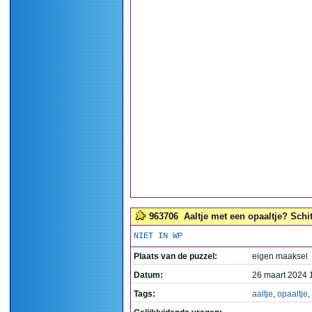
963706
Aaltje met een opaaltje? Schit
NIET IN WP
Plaats van de puzzel:
eigen maaksel
Datum:
26 maart 2024 
Tags:
aaltje
,
opaaltje
,