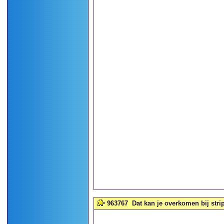
963767
Dat kan je overkomen bij stri