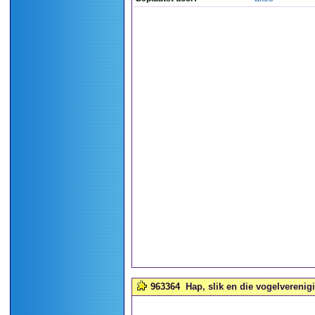
963364
Hap, slik en die vogelverenigi