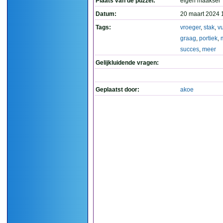
Plaats van de puzzel:
eigen maaksel
Datum:
20 maart 2024 
Tags:
vroeger
,
stak
,
v
graag
,
portiek
,
succes
,
meer
Gelijkluidende vragen:
Geplaatst door:
akoe