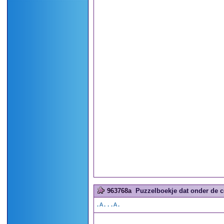
963768a
Puzzelboekje dat onder de co
.A...A.