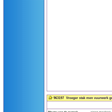
963197
Vroeger stak men vuurwerk gra