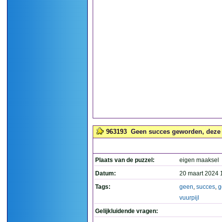
963193
Geen succes geworden, deze vu
Plaats van de puzzel:
eigen maaksel
Datum:
20 maart 2024 
Tags:
geen
,
succes
,
g
vuurpijl
Gelijkluidende vragen: