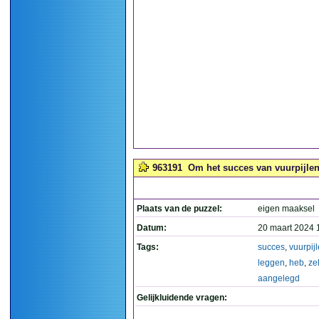
963191
Om het succes van vuurpijlen 
Plaats van de puzzel:
eigen maaksel
Datum:
20 maart 2024 
Tags:
succes
,
vuurpij
leggen
,
heb
,
zel
aangelegd
Gelijkluidende vragen: