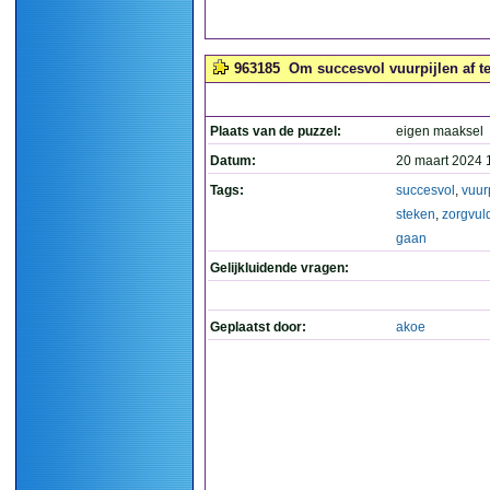
963185
Om succesvol vuurpijlen af te
Plaats van de puzzel:
eigen maaksel
Datum:
20 maart 2024 
Tags:
succesvol
,
vuur
steken
,
zorgvul
gaan
Gelijkluidende vragen:
Geplaatst door:
akoe