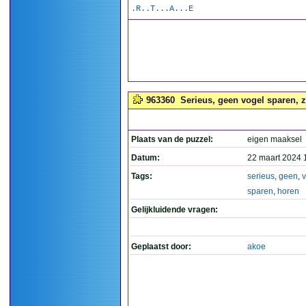
.R..T...A...E
963360
Serieus, geen vogel sparen, z
Plaats van de puzzel:
eigen maaksel
Datum:
22 maart 2024 
Tags:
serieus
,
geen
,
v
sparen
,
horen
Gelijkluidende vragen:
Geplaatst door:
akoe