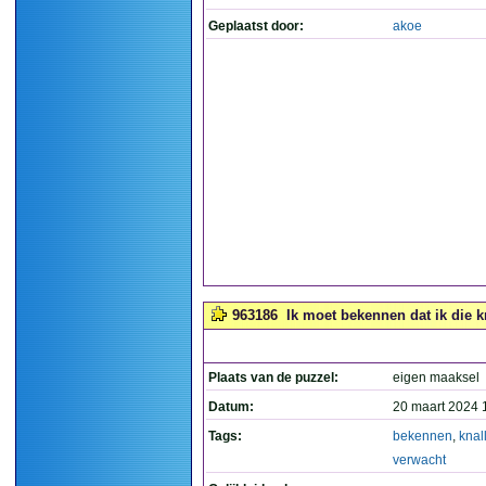
Geplaatst door:
akoe
963186
Ik moet bekennen dat ik die k
Plaats van de puzzel:
eigen maaksel
Datum:
20 maart 2024 
Tags:
bekennen
,
knal
verwacht