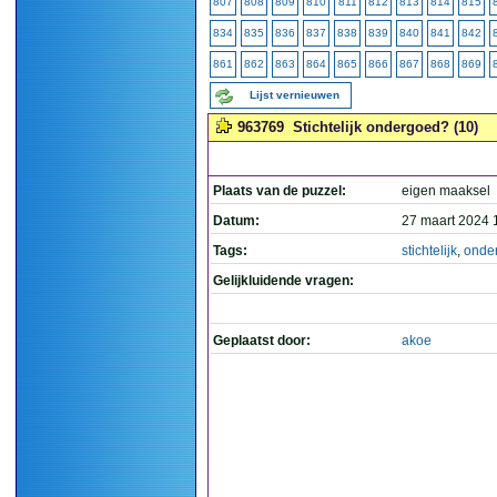
807
808
809
810
811
812
813
814
815
834
835
836
837
838
839
840
841
842
861
862
863
864
865
866
867
868
869
Lijst vernieuwen
963769
Stichtelijk ondergoed? (10)
Plaats van de puzzel:
eigen maaksel
Datum:
27 maart 2024 
Tags:
stichtelijk
,
onde
Gelijkluidende vragen:
Geplaatst door:
akoe