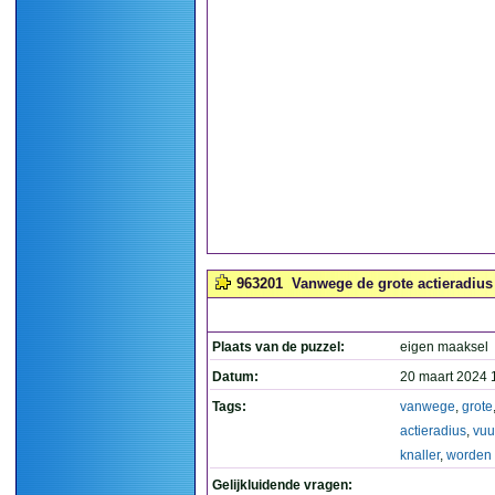
963201
Vanwege de grote actieradius 
Plaats van de puzzel:
eigen maaksel
Datum:
20 maart 2024 
Tags:
vanwege
,
grote
actieradius
,
vuur
knaller
,
worden
Gelijkluidende vragen: