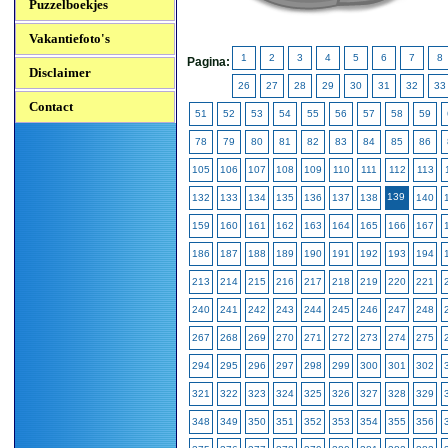
Puzzelboekjes
Vakantiefoto's
1
2
3
4
5
6
7
8
Pagina:
Disclaimer
26
27
28
29
30
31
32
33
Contact
51
52
53
54
55
56
57
58
59
78
79
80
81
82
83
84
85
86
105
106
107
108
109
110
111
112
113
139
132
133
134
135
136
137
138
140
159
160
161
162
163
164
165
166
167
186
187
188
189
190
191
192
193
194
213
214
215
216
217
218
219
220
221
240
241
242
243
244
245
246
247
248
267
268
269
270
271
272
273
274
275
294
295
296
297
298
299
300
301
302
321
322
323
324
325
326
327
328
329
348
349
350
351
352
353
354
355
356