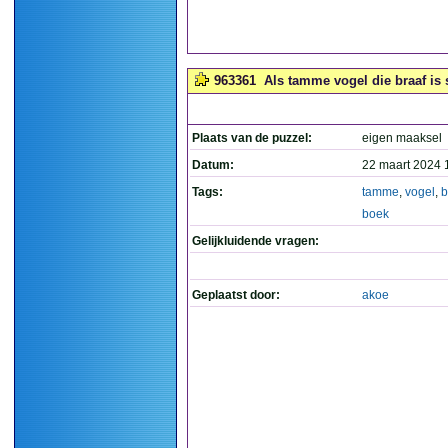
963361
Als tamme vogel die braaf is s
Plaats van de puzzel:
eigen maaksel
Datum:
22 maart 2024 
Tags:
tamme
,
vogel
,
b
boek
Gelijkluidende vragen:
Geplaatst door:
akoe