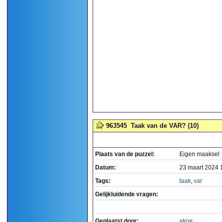
963545
Taak van de VAR? (10)
Plaats van de puzzel:
Eigen maaksel
Datum:
23 maart 2024 
Tags:
taak
,
var
Gelijkluidende vragen:
Geplaatst door:
akoe