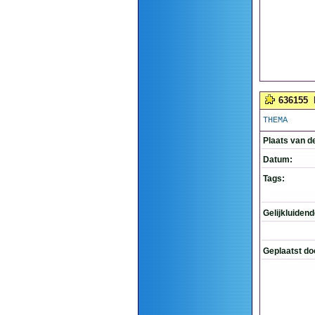
636155
THEMA
Plaats van d
Datum:
Tags:
Gelijkluiden
Geplaatst do