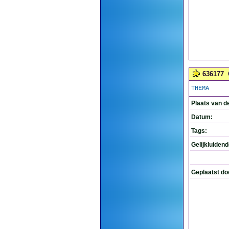
636177
THEMA
Plaats van d
Datum:
Tags:
Gelijkluiden
Geplaatst do