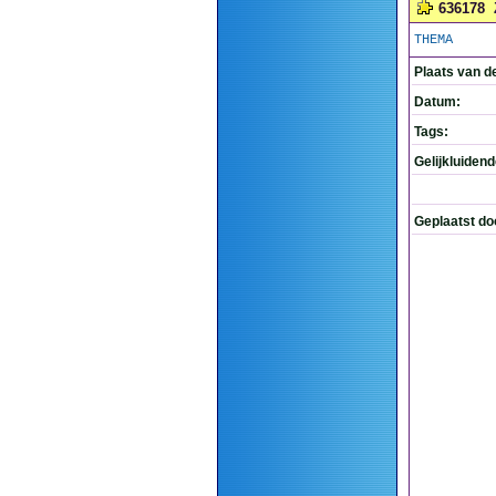
636178
THEMA
Plaats van d
Datum:
Tags:
Gelijkluiden
Geplaatst do