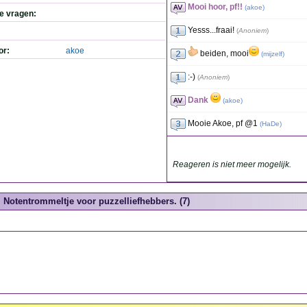
Mooi hoor, pf!!
(
akoe
)
de vragen:
Yesss...fraai!
(
Anoniem
)
or:
akoe
beiden, mooi
(
mijzelf
)
:-)
(
Anoniem
)
Dank
(
akoe
)
Mooie Akoe, pf @1
(
HaDe
)
Reageren is niet meer mogelijk.
Notentrommeltje voor puzzelliefhebbers. (7)