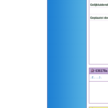
Gelijkluiden
Geplaatst do
636178a
.E...J.