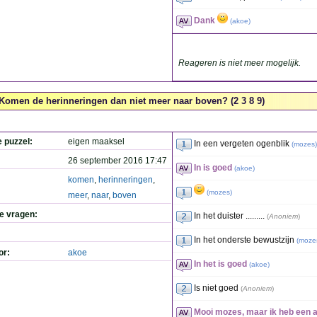
Dank
(
akoe
)
Reageren is niet meer mogelijk.
Komen de herinneringen dan niet meer naar boven? (2 3 8 9)
e puzzel:
eigen maaksel
In een vergeten ogenblik
(
mozes
)
26 september 2016 17:47
In is goed
(
akoe
)
komen
,
herinneringen
,
(
mozes
)
meer
,
naar
,
boven
de vragen:
In het duister .........
(
Anoniem
)
In het onderste bewustzijn
(
moze
or:
akoe
In het is goed
(
akoe
)
Is niet goed
(
Anoniem
)
Mooi mozes, maar ik heb een 