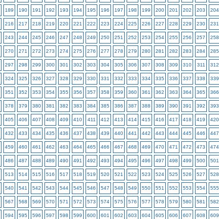
189
190
191
192
193
194
195
196
197
198
199
200
201
202
203
204
216
217
218
219
220
221
222
223
224
225
226
227
228
229
230
231
243
244
245
246
247
248
249
250
251
252
253
254
255
256
257
258
270
271
272
273
274
275
276
277
278
279
280
281
282
283
284
285
297
298
299
300
301
302
303
304
305
306
307
308
309
310
311
312
324
325
326
327
328
329
330
331
332
333
334
335
336
337
338
339
351
352
353
354
355
356
357
358
359
360
361
362
363
364
365
366
378
379
380
381
382
383
384
385
386
387
388
389
390
391
392
393
405
406
407
408
409
410
411
412
413
414
415
416
417
418
419
420
432
433
434
435
436
437
438
439
440
441
442
443
444
445
446
447
459
460
461
462
463
464
465
466
467
468
469
470
471
472
473
474
486
487
488
489
490
491
492
493
494
495
496
497
498
499
500
501
513
514
515
516
517
518
519
520
521
522
523
524
525
526
527
528
540
541
542
543
544
545
546
547
548
549
550
551
552
553
554
555
567
568
569
570
571
572
573
574
575
576
577
578
579
580
581
582
594
595
596
597
598
599
600
601
602
603
604
605
606
607
608
609