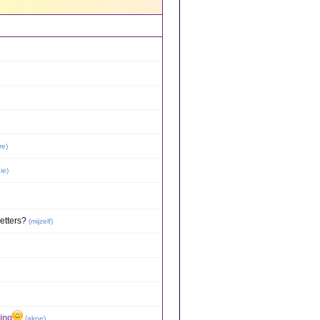
re
)
ie
)
etters?
(
mijzelf
)
ing
(
akoe
)