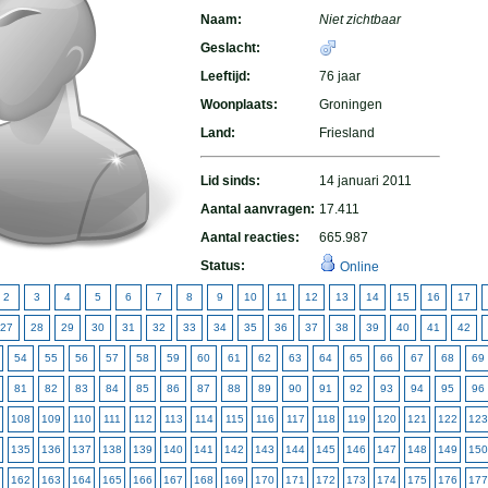
Naam:
Niet zichtbaar
Geslacht:
Leeftijd:
76 jaar
Woonplaats:
Groningen
Land:
Friesland
Lid sinds:
14 januari 2011
Aantal aanvragen:
17.411
Aantal reacties:
665.987
Status:
Online
2
3
4
5
6
7
8
9
10
11
12
13
14
15
16
17
27
28
29
30
31
32
33
34
35
36
37
38
39
40
41
42
54
55
56
57
58
59
60
61
62
63
64
65
66
67
68
69
81
82
83
84
85
86
87
88
89
90
91
92
93
94
95
96
108
109
110
111
112
113
114
115
116
117
118
119
120
121
122
123
135
136
137
138
139
140
141
142
143
144
145
146
147
148
149
150
162
163
164
165
166
167
168
169
170
171
172
173
174
175
176
177