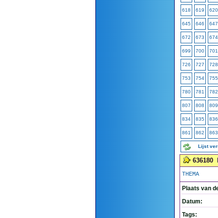
618
619
620
645
646
647
672
673
674
699
700
701
726
727
728
753
754
755
780
781
782
807
808
809
834
835
836
861
862
863
Lijst ve
636180
THEMA
Plaats van d
Datum:
Tags: