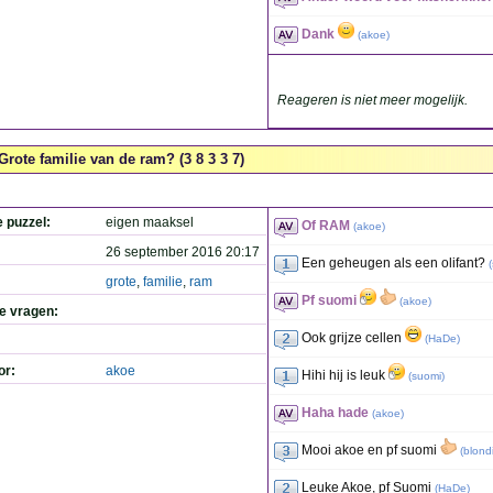
Dank
(
akoe
)
Reageren is niet meer mogelijk.
Grote familie van de ram? (3 8 3 3 7)
e puzzel:
eigen maaksel
Of RAM
(
akoe
)
26 september 2016 20:17
Een geheugen als een olifant?
(
grote
,
familie
,
ram
Pf suomi
(
akoe
)
de vragen:
Ook grijze cellen
(
HaDe
)
or:
akoe
Hihi hij is leuk
(
suomi
)
Haha hade
(
akoe
)
Mooi akoe en pf suomi
(
blond
Leuke Akoe, pf Suomi
(
HaDe
)