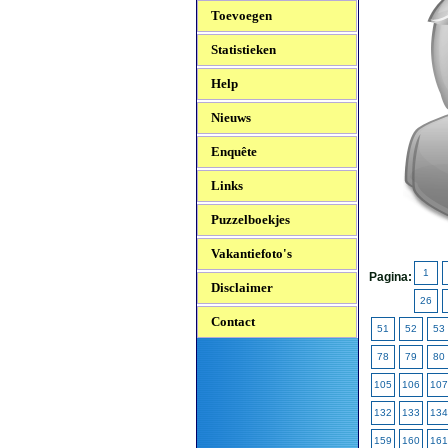
Toevoegen
Statistieken
Help
Nieuws
Enquête
Links
Puzzelboekjes
Vakantiefoto's
1
Pagina:
Disclaimer
26
Contact
51
52
53
78
79
80
105
106
107
132
133
134
159
160
161