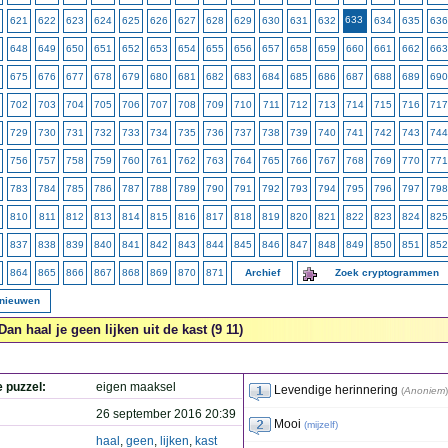
633
621
622
623
624
625
626
627
628
629
630
631
632
634
635
636
648
649
650
651
652
653
654
655
656
657
658
659
660
661
662
663
675
676
677
678
679
680
681
682
683
684
685
686
687
688
689
690
702
703
704
705
706
707
708
709
710
711
712
713
714
715
716
717
729
730
731
732
733
734
735
736
737
738
739
740
741
742
743
744
756
757
758
759
760
761
762
763
764
765
766
767
768
769
770
771
783
784
785
786
787
788
789
790
791
792
793
794
795
796
797
798
810
811
812
813
814
815
816
817
818
819
820
821
822
823
824
825
837
838
839
840
841
842
843
844
845
846
847
848
849
850
851
852
864
865
866
867
868
869
870
871
Archief
Zoek cryptogrammen
rnieuwen
Dan haal je geen lijken uit de kast (9 11)
e puzzel:
eigen maaksel
Levendige herinnering
(
Anoniem
)
26 september 2016 20:39
Mooi
(
mijzelf
)
haal
,
geen
,
lijken
,
kast