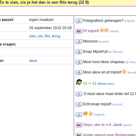
Zo te zien, zie je het dan in een flits terug (12 8)
e puzzel:
eigen maaksel
Fotografisch geheugen?
(
mijzelf
)
26 september 2016 20:28
Pf mijzelf
(
akoe
)
zien
,
zie
,
flits
,
terug
Moooooi
(
suomi
)
de vragen:
Knap Mijzelf pf
(
la Fleure
)
or:
akoe
Mooi hoor Akoe chapeau
(
la Fleu
Mooi akoe en pf mijzelf
(
blond
13 -> 12
(
Moderator
)
:0 mooi akoe maar telde net 12 l
Echt knap mijzelf
(
suomi
)
(
mijzelf
)
Oeps, oke m o d , dank
(
akoe
)
Ander woord voor flitsherinner