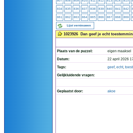
807
808
809
810
811
812
813
814
815
834
835
836
837
838
839
840
841
842
861
862
863
864
865
866
867
868
869
Lijst vernieuwen
1023926
Dan geef je echt toestemmin
Plaats van de puzzel:
eigen maaksel
Datum:
22 april 2026 1
Tags:
geef
,
echt
,
toes
Gelijkluidende vragen:
Geplaatst door:
akoe