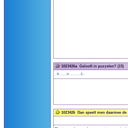
1023426a
Gelooft in puzzelen? (15)
.R....K......E.
1023426
Dan speelt men daarmee de z