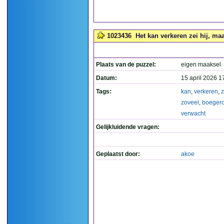
1023436
Het kan verkeren zei hij, maa
Plaats van de puzzel:
eigen maaksel
Datum:
15 april 2026 1
Tags:
kan
,
verkeren
,
z
zoveel
,
boeger
verwacht
Gelijkluidende vragen:
Geplaatst door:
akoe