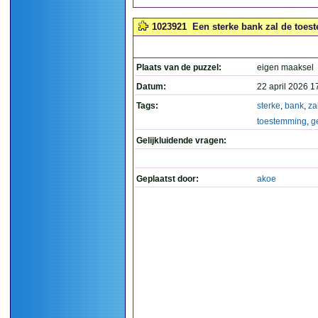
1023921
Een sterke bank zal de toes
Plaats van de puzzel:
eigen maaksel
Datum:
22 april 2026 1
Tags:
sterke
,
bank
,
za
toestemming
,
g
Gelijkluidende vragen:
Geplaatst door:
akoe