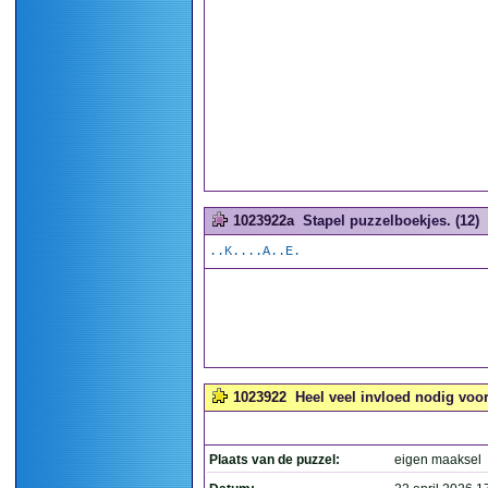
1023922a
Stapel puzzelboekjes. (12)
..K....A..E.
1023922
Heel veel invloed nodig voo
Plaats van de puzzel:
eigen maaksel