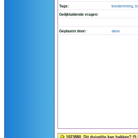
Tags:
toestemming
,
l
Gelijkluidende vragen:
Geplaatst door:
akoe
1023880
Dit duiveltje kan hakken? (5,