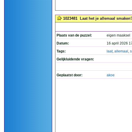
1023481
Laat het je allemaal smaken?
Plaats van de puzzel:
eigen maaksel
Datum:
16 april 2026 1
Tags:
laat
,
allemaal
,
Gelijkluidende vragen:
Geplaatst door:
akoe