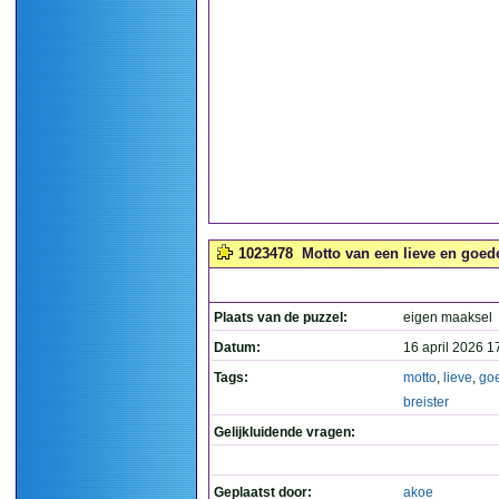
1023478
Motto van een lieve en goede 
Plaats van de puzzel:
eigen maaksel
Datum:
16 april 2026 1
Tags:
motto
,
lieve
,
go
breister
Gelijkluidende vragen:
Geplaatst door:
akoe