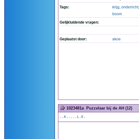
Tags:
krijg
,
onderricht
boom
Gelijkluidende vragen:
Geplaatst door:
akoe
1023481a
Puzzelaar bij de AH (12)
..K.....L.E.