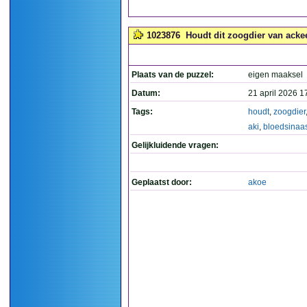
1023876
Houdt dit zoogdier van acke
Plaats van de puzzel:
eigen maaksel
Datum:
21 april 2026 1
Tags:
houdt
,
zoogdier
aki
,
bloedsinaa
Gelijkluidende vragen:
Geplaatst door:
akoe