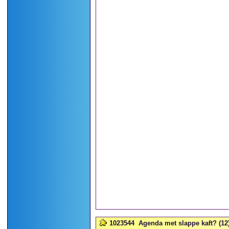
1023544
Agenda met slappe kaft? (12