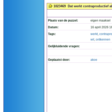
1023469
Dat werkt contraproductief al
Plaats van de puzzel:
eigen maaksel
Datum:
16 april 2026 1
Tags:
werkt
,
contrapro
wil
,
ontkennen
Gelijkluidende vragen:
Geplaatst door:
akoe