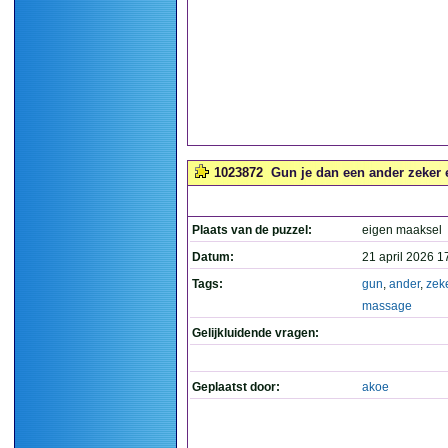
1023872
Gun je dan een ander zeker 
Plaats van de puzzel:
eigen maaksel
Datum:
21 april 2026 1
Tags:
gun
,
ander
,
zek
massage
Gelijkluidende vragen:
Geplaatst door:
akoe