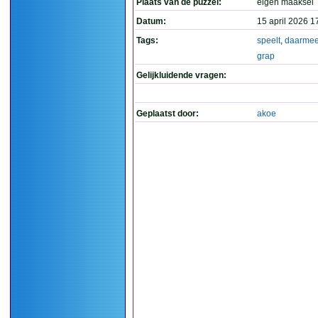
Plaats van de puzzel:
eigen maaksel
Datum:
15 april 2026 1
Tags:
speelt
,
daarme
grap
Gelijkluidende vragen:
Geplaatst door:
akoe