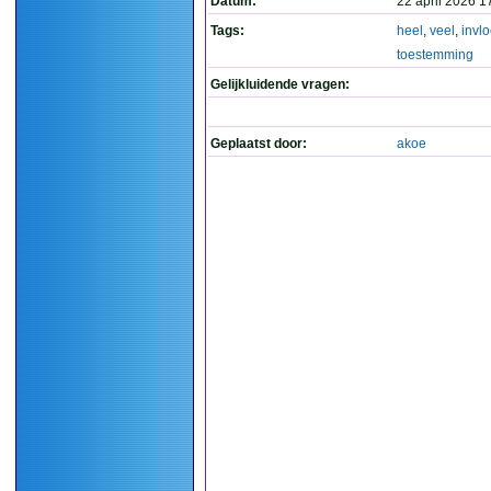
Datum:
22 april 2026 1
Tags:
heel
,
veel
,
invl
toestemming
Gelijkluidende vragen:
Geplaatst door:
akoe