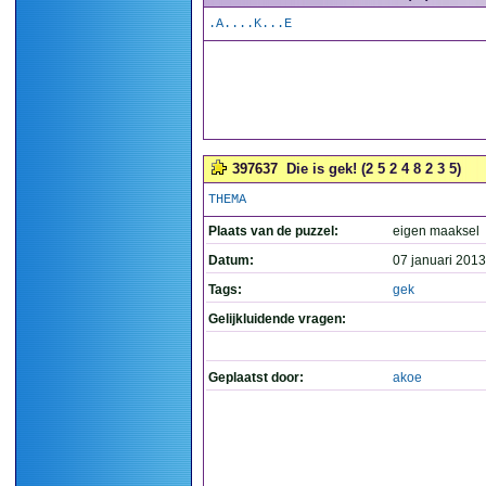
.A....K...E
397637
Die is gek! (2 5 2 4 8 2 3 5)
THEMA
Plaats van de puzzel:
eigen maaksel
Datum:
07 januari 2013
Tags:
gek
Gelijkluidende vragen:
Geplaatst door:
akoe