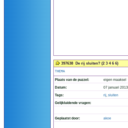
397638
De rij sluiten? (2 3 4 6 6)
THEMA
Plaats van de puzzel:
eigen maaksel
Datum:
07 januari 2013
Tags:
rij
,
sluiten
Gelijkluidende vragen:
Geplaatst door:
akoe