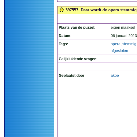
397557
Daar wordt de opera stemmig 
Plaats van de puzzel:
eigen maaksel
Datum:
06 januari 2013
Tags:
opera
,
stemmig
afgesloten
Gelijkluidende vragen:
Geplaatst door:
akoe