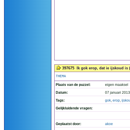
397675
Ik gok erop, dat ie ijskoud is 
THEMA
Plaats van de puzzel:
eigen maaksel
Datum:
07 januari 2013
Tags:
gok
,
erop
,
ijsko
Gelijkluidende vragen:
Geplaatst door:
akoe