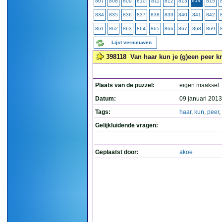
814
807
808
809
810
811
812
813
815
834
835
836
837
838
839
840
841
842
861
862
863
864
865
866
867
868
869
Lijst vernieuwen
398118
Van haar kun je (g)een peer kr
Plaats van de puzzel:
eigen maaksel
Datum:
09 januari 2013
Tags:
haar
,
kun
,
peer
,
Gelijkluidende vragen:
Geplaatst door:
akoe