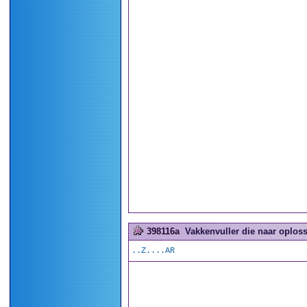
398116a
Vakkenvuller die naar oploss
..Z....AR