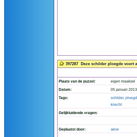
397287
Deze schilder ploegde voort a
Plaats van de puzzel:
eigen maaksel
Datum:
05 januari 2013
Tags:
schilder
,
ploeg
knecht
Gelijkluidende vragen:
Geplaatst door:
akoe