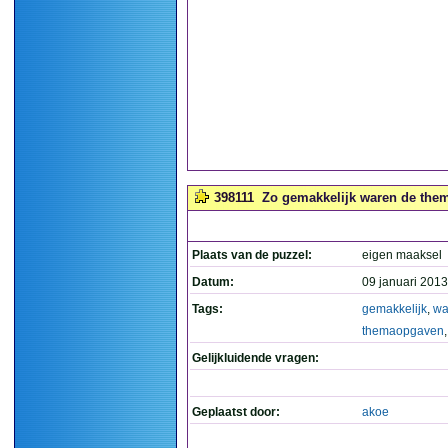
398111
Zo gemakkelijk waren de them
Plaats van de puzzel:
eigen maaksel
Datum:
09 januari 2013
Tags:
gemakkelijk
,
wa
themaopgaven
Gelijkluidende vragen:
Geplaatst door:
akoe