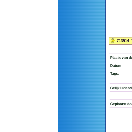
713514
Plaats van d
Datum:
Tags:
Gelijkluiden
Geplaatst do