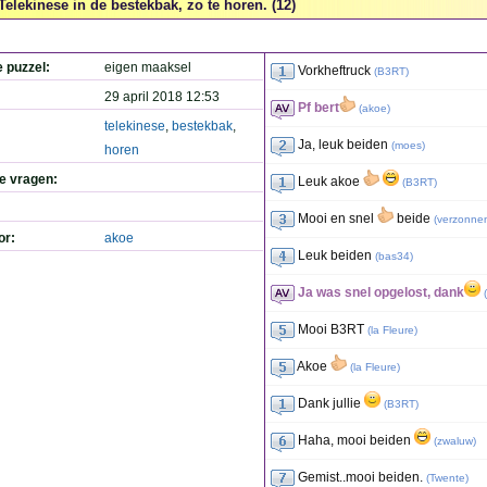
Telekinese in de bestekbak, zo te horen. (12)
e puzzel:
eigen maaksel
Vorkheftruck
(
B3RT
)
29 april 2018 12:53
Pf bert
(
akoe
)
telekinese
,
bestekbak
,
Ja, leuk beiden
(
moes
)
horen
de vragen:
Leuk akoe
(
B3RT
)
Mooi en snel
beide
(
verzonne
or:
akoe
Leuk beiden
(
bas34
)
Ja was snel opgelost, dank
(
Mooi B3RT
(
la Fleure
)
Akoe
(
la Fleure
)
Dank jullie
(
B3RT
)
Haha, mooi beiden
(
zwaluw
)
Gemist..mooi beiden.
(
Twente
)