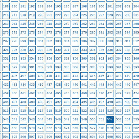
189
190
191
192
193
194
195
196
197
198
199
200
201
202
203
204
216
217
218
219
220
221
222
223
224
225
226
227
228
229
230
231
243
244
245
246
247
248
249
250
251
252
253
254
255
256
257
258
270
271
272
273
274
275
276
277
278
279
280
281
282
283
284
285
297
298
299
300
301
302
303
304
305
306
307
308
309
310
311
312
324
325
326
327
328
329
330
331
332
333
334
335
336
337
338
339
351
352
353
354
355
356
357
358
359
360
361
362
363
364
365
366
378
379
380
381
382
383
384
385
386
387
388
389
390
391
392
393
405
406
407
408
409
410
411
412
413
414
415
416
417
418
419
420
432
433
434
435
436
437
438
439
440
441
442
443
444
445
446
447
459
460
461
462
463
464
465
466
467
468
469
470
471
472
473
474
486
487
488
489
490
491
492
493
494
495
496
497
498
499
500
501
513
514
515
516
517
518
519
520
521
522
523
524
525
526
527
528
552
540
541
542
543
544
545
546
547
548
549
550
551
553
554
555
567
568
569
570
571
572
573
574
575
576
577
578
579
580
581
582
594
595
596
597
598
599
600
601
602
603
604
605
606
607
608
609