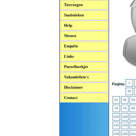
Toevoegen
Statistieken
Help
Nieuws
Enquête
Links
Puzzelboekjes
Vakantiefoto's
1
Pagina:
Disclaimer
26
Contact
51
52
53
78
79
80
105
106
107
132
133
134
159
160
161