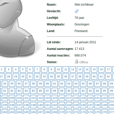
Naam:
Niet zichtbaar
Geslacht:
Leeftijd:
76 jaar
Woonplaats:
Groningen
Land:
Friesland
Lid sinds:
14 januari 2011
Aantal aanvragen:
17.413
Aantal reacties:
666.074
Status:
Offline
2
3
4
5
6
7
8
9
10
11
12
13
14
15
16
17
27
28
29
30
31
32
33
34
35
36
37
38
39
40
41
42
54
55
56
57
58
59
60
61
62
63
64
65
66
67
68
69
81
82
83
84
85
86
87
88
89
90
91
92
93
94
95
96
108
109
110
111
112
113
114
115
116
117
118
119
120
121
122
123
135
136
137
138
139
140
141
142
143
144
145
146
147
148
149
150
162
163
164
165
166
167
168
169
170
171
172
173
174
175
176
177