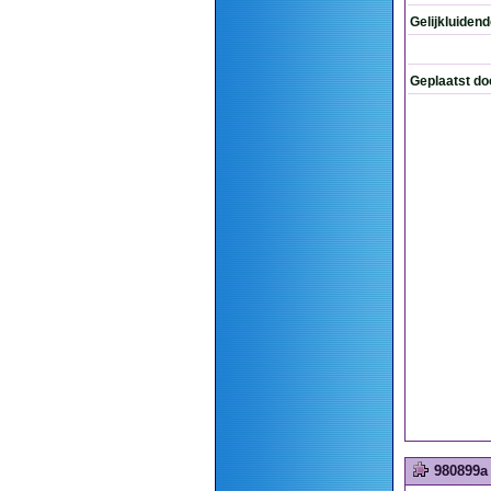
Gelijkluiden
Geplaatst do
980899a