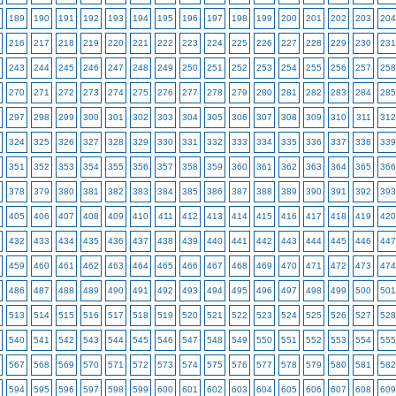
189
190
191
192
193
194
195
196
197
198
199
200
201
202
203
204
216
217
218
219
220
221
222
223
224
225
226
227
228
229
230
231
243
244
245
246
247
248
249
250
251
252
253
254
255
256
257
258
270
271
272
273
274
275
276
277
278
279
280
281
282
283
284
285
297
298
299
300
301
302
303
304
305
306
307
308
309
310
311
312
324
325
326
327
328
329
330
331
332
333
334
335
336
337
338
339
351
352
353
354
355
356
357
358
359
360
361
362
363
364
365
366
378
379
380
381
382
383
384
385
386
387
388
389
390
391
392
393
405
406
407
408
409
410
411
412
413
414
415
416
417
418
419
420
432
433
434
435
436
437
438
439
440
441
442
443
444
445
446
447
459
460
461
462
463
464
465
466
467
468
469
470
471
472
473
474
486
487
488
489
490
491
492
493
494
495
496
497
498
499
500
501
513
514
515
516
517
518
519
520
521
522
523
524
525
526
527
528
540
541
542
543
544
545
546
547
548
549
550
551
552
553
554
555
567
568
569
570
571
572
573
574
575
576
577
578
579
580
581
582
594
595
596
597
598
599
600
601
602
603
604
605
606
607
608
609