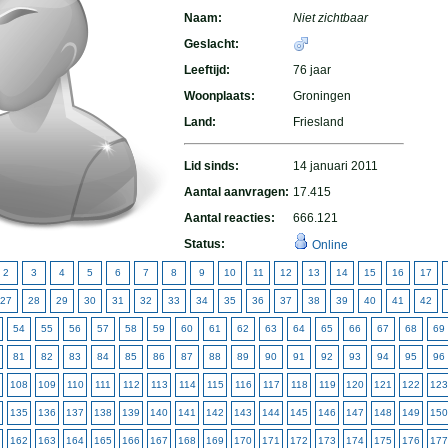
Naam:
Niet zichtbaar
Geslacht:
Leeftijd:
76 jaar
Woonplaats:
Groningen
Land:
Friesland
Lid sinds:
14 januari 2011
Aantal aanvragen:
17.415
Aantal reacties:
666.121
Status:
Online
2
3
4
5
6
7
8
9
10
11
12
13
14
15
16
17
27
28
29
30
31
32
33
34
35
36
37
38
39
40
41
42
54
55
56
57
58
59
60
61
62
63
64
65
66
67
68
69
81
82
83
84
85
86
87
88
89
90
91
92
93
94
95
96
108
109
110
111
112
113
114
115
116
117
118
119
120
121
122
123
135
136
137
138
139
140
141
142
143
144
145
146
147
148
149
150
162
163
164
165
166
167
168
169
170
171
172
173
174
175
176
177