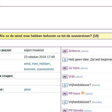
.
Als ze de wind mee hebben behoren ze tot de soevereinen? (14)
e puzzel:
eigen maaksel
Zeilterm
(
akoe
)
23 oktober 2024 17:49
Heb geen idee. Zal wel beginnen 
wind
,
mee
,
hebben
,
Ja haes
(
akoe
)
behoren
,
soevereinen
de vragen:
Vrijh
(
akoe
)
Vrijheidsklasse?
(
HaeS
)
or:
akoe
Pff haes
(
akoe
)
Vrijheidsklasse?
(
blondie
)
Pff blondie
(
akoe
)