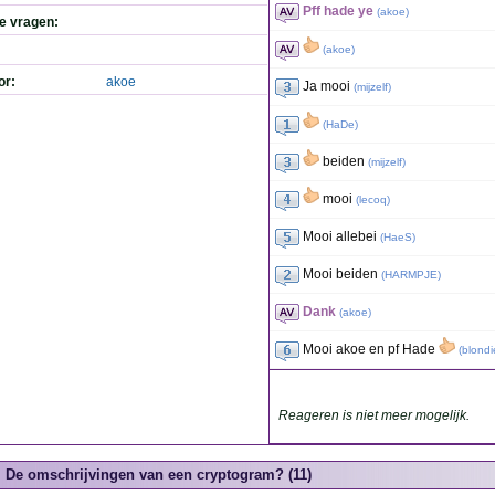
Pff hade ye
(
akoe
)
de vragen:
(
akoe
)
or:
akoe
Ja mooi
(
mijzelf
)
(
HaDe
)
beiden
(
mijzelf
)
mooi
(
lecoq
)
Mooi allebei
(
HaeS
)
Mooi beiden
(
HARMPJE
)
Dank
(
akoe
)
Mooi akoe en pf Hade
(
blondi
Reageren is niet meer mogelijk.
De omschrijvingen van een cryptogram? (11)