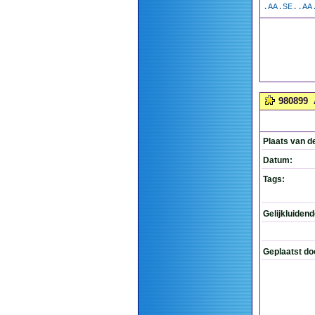
.AA.SE..AA
980899
Plaats van d
Datum:
Tags:
Gelijkluiden
Geplaatst do