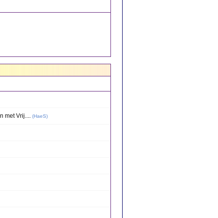
met Vrij....
(
HaeS
)