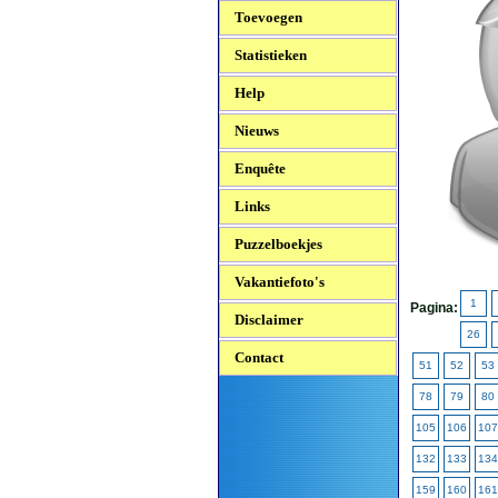
Toevoegen
Statistieken
Help
Nieuws
Enquête
Links
Puzzelboekjes
Vakantiefoto's
1
Pagina:
Disclaimer
26
Contact
51
52
53
78
79
80
105
106
107
132
133
134
159
160
161