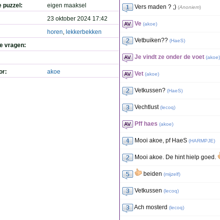
e puzzel:
eigen maaksel
Vers maden ? ;)
(
Anoniem
)
23 oktober 2024 17:42
Ve
(
akoe
)
horen
,
lekkerbekken
Vetbuiken??
(
HaeS
)
de vragen:
Je vindt ze onder de voet
(
akoe
)
or:
akoe
Vet
(
akoe
)
Vetkussen?
(
HaeS
)
Vechtlust
(
lecoq
)
Pff haes
(
akoe
)
Mooi akoe, pf HaeS
(
HARMPJE
)
Mooi akoe. De hint hielp goed.
beiden
(
mijzelf
)
Vetkussen
(
lecoq
)
Ach mosterd
(
lecoq
)