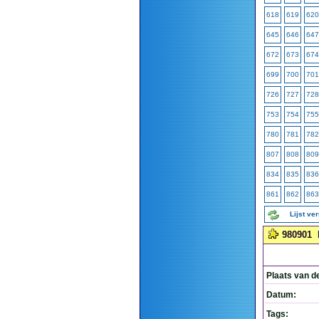
618
619
620
645
646
647
672
673
674
699
700
701
726
727
728
753
754
755
780
781
782
807
808
809
834
835
836
861
862
863
Lijst ve
980901
Plaats van d
Datum:
Tags: