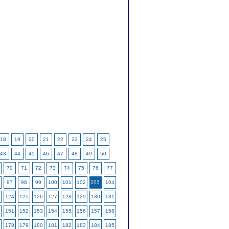
18
19
20
21
22
23
24
25
43
44
45
46
47
48
49
50
70
71
72
73
74
75
76
77
103
97
98
99
100
101
102
104
124
125
126
127
128
129
130
131
151
152
153
154
155
156
157
158
178
179
180
181
182
183
184
185