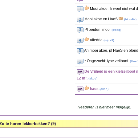
Mooi akoe. Ik weet niet wat d
Mooi akoe en HaeS
(
blondie
)
Pf beiden, mooi
(
lecoq
)
alledrie
(
mijzelf
)
Ah mooi akoe, pf HaeS en blond
* Opgezocht: type zeilboot.
(
Hae
De Vrijheid is een kielzeilboo
12 m².
(
akoe
)
haes
(
akoe
)
Reageren is niet meer mogelijk.
Zo te horen lekkerbekken? (9)