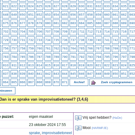
621
622
623
624
625
626
627
628
629
630
631
632
633
634
635
636
648
649
650
651
652
653
654
655
656
657
658
659
660
661
662
663
675
676
677
678
679
680
681
682
683
684
685
686
687
688
689
690
702
703
704
705
706
707
708
709
710
711
712
713
714
715
716
717
729
730
731
732
733
734
735
736
737
738
739
740
741
742
743
744
756
757
758
759
760
761
762
763
764
765
766
767
768
769
770
771
783
784
785
786
787
788
789
790
791
792
793
794
795
796
797
798
810
811
812
813
814
815
816
817
818
819
820
821
822
823
824
825
837
838
839
840
841
842
843
844
845
846
847
848
849
850
851
852
864
865
866
867
868
869
870
871
Archief
Zoek cryptogrammen
rnieuwen
Dan is er sprake van improvisatietoneel? (3,4,6)
e puzzel:
eigen maaksel
Vrij spel hebben?
(
HaDe
)
23 oktober 2024 17:55
Mooi
(
HARMPJE
)
sprake
,
improvisatietoneel