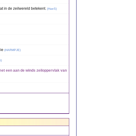
at in de zeilwereld betekent.
(
HaeS
)
ie
(
HARMPJE
)
S
)
t met een aan de winds zeiloppervlak van