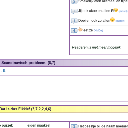
Smakelijk eten allemaal en fijn
Jij ook akoe en allen B
(
merel
)
Doei en ook zo allen
(
mijzelf
)
eet ze
(
HaDe
)
Reageren is niet meer mogelijk.
Scandinavisch probleem. (6,7)
..E.
Dat is dus Fikkie! (3,7,2,2,4,6)
e puzzel:
eigen maaksel
Het beestje bij de naam noeme