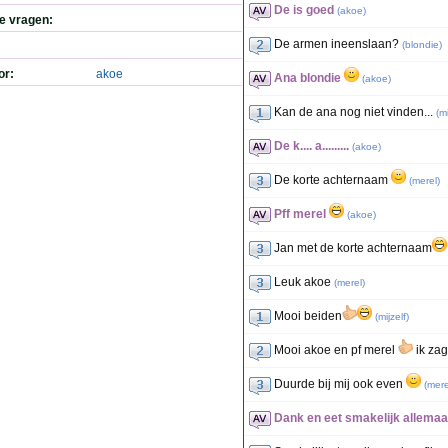
De is goed
(
akoe
)
de vragen:
De armen ineenslaan?
(
blondie
)
or:
akoe
Ana blondie
(
akoe
)
Kan de ana nog niet vinden...
(
mi
De k.... a.........
(
akoe
)
De korte achternaam
(
merel
)
Pff merel
(
akoe
)
Jan met de korte achternaam
Leuk akoe
(
merel
)
Mooi beiden
(
mijzelf
)
Mooi akoe en pf merel
ik za
Duurde bij mij ook even
(
mere
Dank en eet smakelijk allemaa