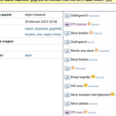
e puzzel:
eigen maaksel
Gefingeerd?
(
zwaluw
)
28 februari 2023 16:58
Pff zwaluw
(
akoe
)
waren
,
daardoor
,
gegriefd
,
Mooi beiden
(
Henk
)
konden
,
zon
,
naam
,
leven
de vragen:
Gefingeerd
(
roos
)
Mooie ana akoe
(
zwaluw
)
or:
akoe
Mooi beiden
(
moes
)
(
Cirama
)
Knap vogeltje
(
lecoq
)
Hi5 roos
(
zwaluw
)
Mooi ana(kan niet bijbenen)
(
Mooi allebei
(
merel
)
Pff roos
(
akoe
)