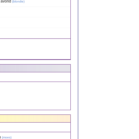
e avond
(
blondie
)
n
(
moes
)