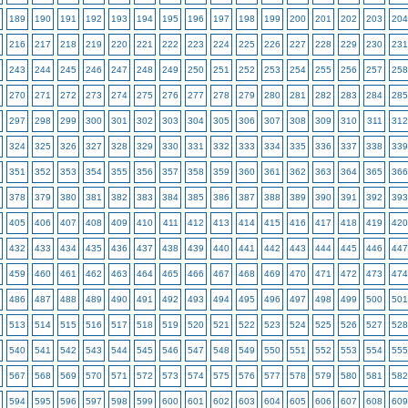
189
190
191
192
193
194
195
196
197
198
199
200
201
202
203
204
216
217
218
219
220
221
222
223
224
225
226
227
228
229
230
231
243
244
245
246
247
248
249
250
251
252
253
254
255
256
257
258
270
271
272
273
274
275
276
277
278
279
280
281
282
283
284
285
297
298
299
300
301
302
303
304
305
306
307
308
309
310
311
312
324
325
326
327
328
329
330
331
332
333
334
335
336
337
338
339
351
352
353
354
355
356
357
358
359
360
361
362
363
364
365
366
378
379
380
381
382
383
384
385
386
387
388
389
390
391
392
393
405
406
407
408
409
410
411
412
413
414
415
416
417
418
419
420
432
433
434
435
436
437
438
439
440
441
442
443
444
445
446
447
459
460
461
462
463
464
465
466
467
468
469
470
471
472
473
474
486
487
488
489
490
491
492
493
494
495
496
497
498
499
500
501
513
514
515
516
517
518
519
520
521
522
523
524
525
526
527
528
540
541
542
543
544
545
546
547
548
549
550
551
552
553
554
555
567
568
569
570
571
572
573
574
575
576
577
578
579
580
581
582
594
595
596
597
598
599
600
601
602
603
604
605
606
607
608
609