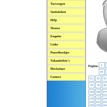
Toevoegen
Statistieken
Help
Nieuws
Enquête
Links
Puzzelboekjes
Vakantiefoto's
1
Pagina:
Disclaimer
26
Contact
51
52
53
78
79
80
105
106
107
132
133
134
159
160
161