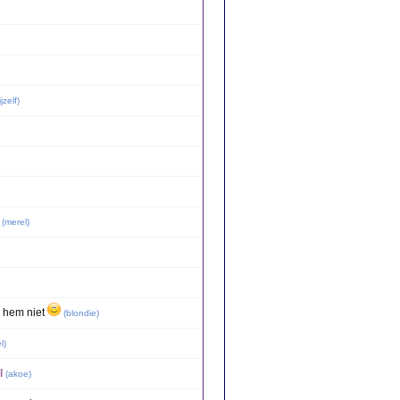
jzelf
)
(
merel
)
g hem niet
(
blondie
)
l
)
l
(
akoe
)