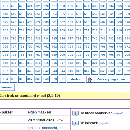
621
622
623
624
625
626
627
628
629
630
631
632
633
634
635
636
648
649
650
651
652
653
654
655
656
657
658
659
660
661
662
663
675
676
677
678
679
680
681
682
683
684
685
686
687
688
689
690
702
703
704
705
706
707
708
709
710
711
712
713
714
715
716
717
729
730
731
732
733
734
735
736
737
738
739
740
741
742
743
744
756
757
758
759
760
761
762
763
764
765
766
767
768
769
770
771
783
784
785
786
787
788
789
790
791
792
793
794
795
796
797
798
810
811
812
813
814
815
816
817
818
819
820
821
822
823
824
825
837
838
839
840
841
842
843
844
845
846
847
848
849
850
851
852
864
865
866
867
868
869
870
871
Archief
Zoek cryptogrammen
rnieuwen
Jan trok er aandacht mee! (2,5,10)
e puzzel:
eigen maaksel
De broek aantrekken
(
mijzelf
)
28 februari 2023 17:57
De lolbroek
(
mijzelf
)
jan
,
trok
,
aandacht
,
mee