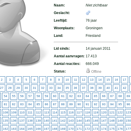
Naam:
Niet zichtbaar
Geslacht:
Leeftijd:
76 jaar
Woonplaats:
Groningen
Land:
Friesland
Lid sinds:
14 januari 2011
Aantal aanvragen:
17.413
Aantal reacties:
666.049
Status:
Offline
2
3
4
5
6
7
8
9
10
11
12
13
14
15
16
17
27
28
29
30
31
32
33
34
35
36
37
38
39
40
41
42
54
55
56
57
58
59
60
61
62
63
64
65
66
67
68
69
81
82
83
84
85
86
87
88
89
90
91
92
93
94
95
96
108
109
110
111
112
113
114
115
116
117
118
119
120
121
122
123
135
136
137
138
139
140
141
142
143
144
145
146
147
148
149
150
162
163
164
165
166
167
168
169
170
171
172
173
174
175
176
177