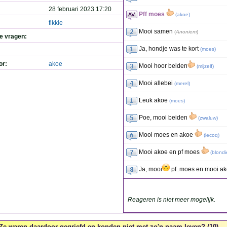
28 februari 2023 17:20
Pff moes
(
akoe
)
fikkie
Mooi samen
(
Anoniem
)
de vragen:
Ja, hondje was te kort
(
moes
)
or:
akoe
Mooi hoor beiden
(
mijzelf
)
Mooi allebei
(
merel
)
Leuk akoe
(
moes
)
Poe, mooi beiden
(
zwaluw
)
Mooi moes en akoe
(
lecoq
)
Mooi akoe en pf moes
(
blondi
Ja, mooi
pf..moes en mooi a
Reageren is niet meer mogelijk.
Ze waren daardoor gegriefd en konden niet met zo'n naam leven? (10)