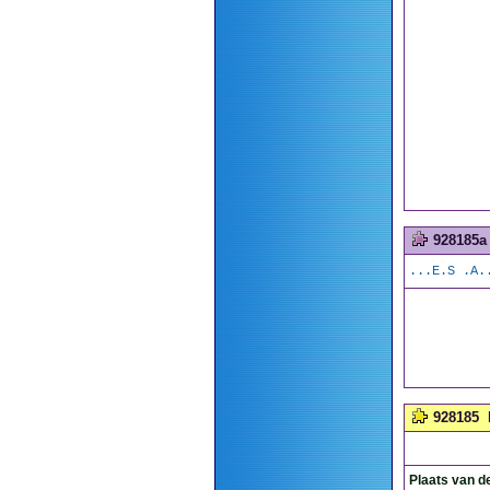
928185a
...E.S .A.
928185
Plaats van d