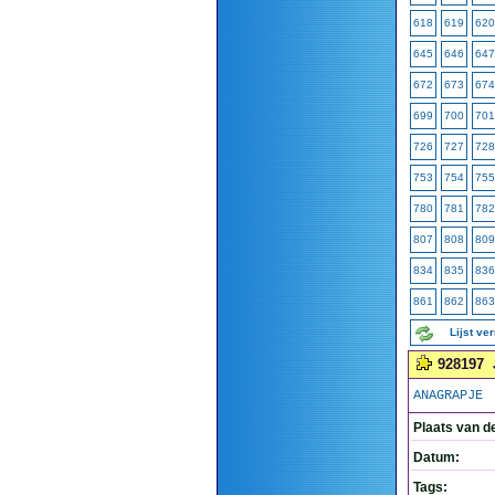
618
619
620
645
646
647
672
673
674
699
700
701
726
727
728
753
754
755
780
781
782
807
808
809
834
835
836
861
862
863
Lijst ve
928197
ANAGRAPJE
Plaats van d
Datum:
Tags: