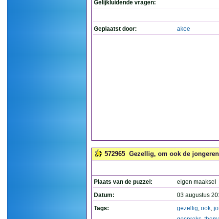
Gelijkluidende vragen:
Geplaatst door:
akoe
572965
Gezellig, om ook de jongeren 
Plaats van de puzzel:
eigen maaksel
Datum:
03 augustus 20
Tags:
gezellig
,
ook
,
j