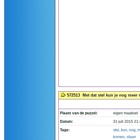
572513
Met dat stel kun je nog meer 
Plaats van de puzzel:
eigen maaksel
Datum:
31 juli 2015 21
Tags:
stel
,
kun
,
nog
,
m
komen
,
staan