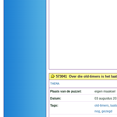
573041
Over die old-timers is het laa
THEMA
Plaats van de puzzel:
eigen maaksel
Datum:
03 augustus 20
Tags:
old-timers
,
laats
nog
,
gezegd