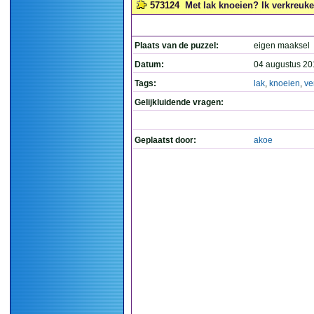
573124
Met lak knoeien? Ik verkreuke
Plaats van de puzzel:
eigen maaksel
Datum:
04 augustus 20
Tags:
lak
,
knoeien
,
ve
Gelijkluidende vragen:
Geplaatst door:
akoe