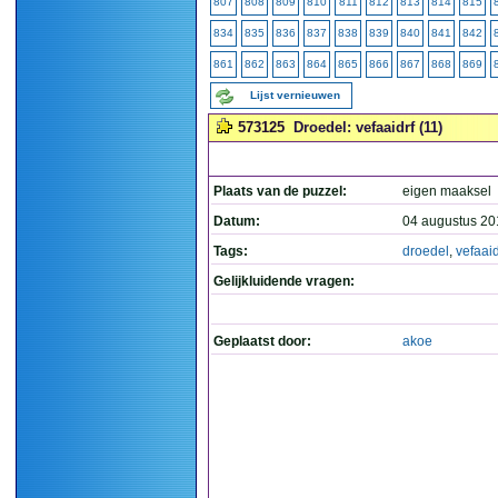
807
808
809
810
811
812
813
814
815
834
835
836
837
838
839
840
841
842
861
862
863
864
865
866
867
868
869
Lijst vernieuwen
573125
Droedel: vefaaidrf (11)
Plaats van de puzzel:
eigen maaksel
Datum:
04 augustus 20
Tags:
droedel
,
vefaaid
Gelijkluidende vragen:
Geplaatst door:
akoe