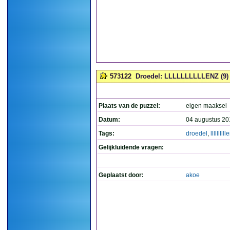
573122
Droedel: LLLLLLLLLLENZ (9)
Plaats van de puzzel:
eigen maaksel
Datum:
04 augustus 20
Tags:
droedel
,
lllllllll
Gelijkluidende vragen:
Geplaatst door:
akoe