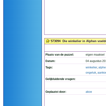
573094
Die winkelier in Alphen voeld
Plaats van de puzzel:
eigen maaksel
Datum:
04 augustus 20
Tags:
winkelier
,
alphe
ongeluk
,
aank
Gelijkluidende vragen:
Geplaatst door:
akoe