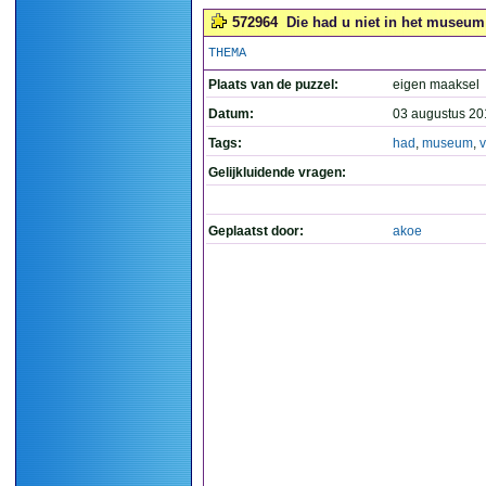
572964
Die had u niet in het museum 
THEMA
Plaats van de puzzel:
eigen maaksel
Datum:
03 augustus 20
Tags:
had
,
museum
,
Gelijkluidende vragen:
Geplaatst door:
akoe