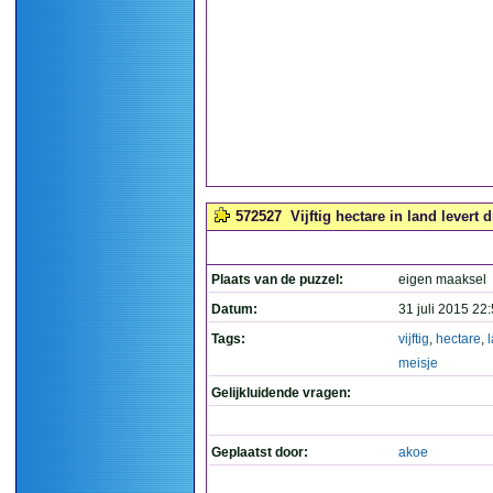
572527
Vijftig hectare in land levert d
Plaats van de puzzel:
eigen maaksel
Datum:
31 juli 2015 22
Tags:
vijftig
,
hectare
,
meisje
Gelijkluidende vragen:
Geplaatst door:
akoe