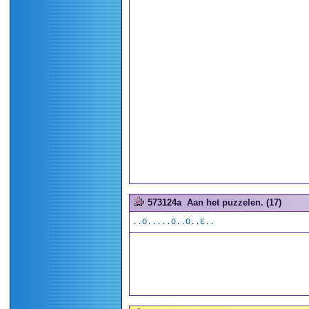
573124a
Aan het puzzelen. (17)
..O.....O..O..E..