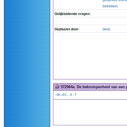
gespreks
,
them
betrekken
Gelijkluidende vragen:
Geplaatst door:
akoe
572964a
De bekrompenheid van een pu
.OK.ES..E.T