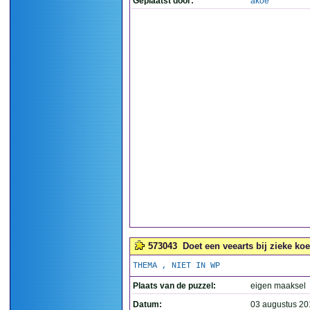
Geplaatst door:
akoe
573043
Doet een veearts bij zieke koe
THEMA , NIET IN WP
Plaats van de puzzel:
eigen maaksel
Datum:
03 augustus 20