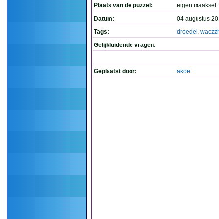
Plaats van de puzzel:
eigen maaksel
Datum:
04 augustus 20
Tags:
droedel
,
waczzh
Gelijkluidende vragen:
Geplaatst door:
akoe