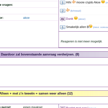
Hihi
mooie crypto Akoe
(
m
de vragen:
(
lichtstad
)
or:
akoe
Dank
(
akoe
)
Smakelijk allen B
(
mevr. ooieva
Reageren is niet meer mogelijk.
Daardoor zal bovenstaande aanvraag verdwijnen. (8)
Alleen + met z'n tweeën = samen weer alleen (12)
e puzzel:
eigen maaksel