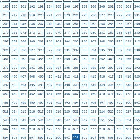
189
190
191
192
193
194
195
196
197
198
199
200
201
202
203
204
216
217
218
219
220
221
222
223
224
225
226
227
228
229
230
231
243
244
245
246
247
248
249
250
251
252
253
254
255
256
257
258
270
271
272
273
274
275
276
277
278
279
280
281
282
283
284
285
297
298
299
300
301
302
303
304
305
306
307
308
309
310
311
312
324
325
326
327
328
329
330
331
332
333
334
335
336
337
338
339
351
352
353
354
355
356
357
358
359
360
361
362
363
364
365
366
378
379
380
381
382
383
384
385
386
387
388
389
390
391
392
393
405
406
407
408
409
410
411
412
413
414
415
416
417
418
419
420
432
433
434
435
436
437
438
439
440
441
442
443
444
445
446
447
459
460
461
462
463
464
465
466
467
468
469
470
471
472
473
474
486
487
488
489
490
491
492
493
494
495
496
497
498
499
500
501
513
514
515
516
517
518
519
520
521
522
523
524
525
526
527
528
540
541
542
543
544
545
546
547
548
549
550
551
552
553
554
555
567
568
569
570
571
572
573
574
575
576
577
578
579
580
581
582
602
594
595
596
597
598
599
600
601
603
604
605
606
607
608
609