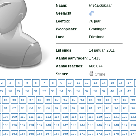
Naam:
Niet zichtbaar
Geslacht:
Leeftijd:
76 jaar
Woonplaats:
Groningen
Land:
Friesland
Lid sinds:
14 januari 2011
Aantal aanvragen:
17.413
Aantal reacties:
666.074
Status:
Offline
2
3
4
5
6
7
8
9
10
11
12
13
14
15
16
17
27
28
29
30
31
32
33
34
35
36
37
38
39
40
41
42
54
55
56
57
58
59
60
61
62
63
64
65
66
67
68
69
81
82
83
84
85
86
87
88
89
90
91
92
93
94
95
96
108
109
110
111
112
113
114
115
116
117
118
119
120
121
122
123
135
136
137
138
139
140
141
142
143
144
145
146
147
148
149
150
162
163
164
165
166
167
168
169
170
171
172
173
174
175
176
177