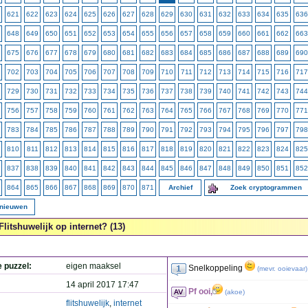
621
622
623
624
625
626
627
628
629
630
631
632
633
634
635
636
648
649
650
651
652
653
654
655
656
657
658
659
660
661
662
663
675
676
677
678
679
680
681
682
683
684
685
686
687
688
689
690
702
703
704
705
706
707
708
709
710
711
712
713
714
715
716
717
729
730
731
732
733
734
735
736
737
738
739
740
741
742
743
744
756
757
758
759
760
761
762
763
764
765
766
767
768
769
770
771
783
784
785
786
787
788
789
790
791
792
793
794
795
796
797
798
810
811
812
813
814
815
816
817
818
819
820
821
822
823
824
825
837
838
839
840
841
842
843
844
845
846
847
848
849
850
851
852
864
865
866
867
868
869
870
871
Archief
Zoek cryptogrammen
rnieuwen
Flitshuwelijk op internet? (13)
e puzzel:
eigen maaksel
Snelkoppeling
(
mevr. ooievaar
)
14 april 2017 17:47
Pf ooi,
(
akoe
)
flitshuwelijk
,
internet