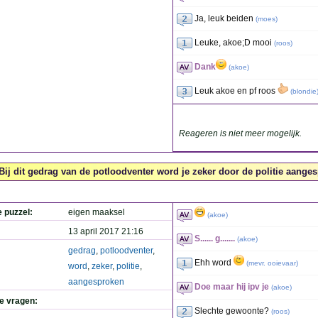
Ja, leuk beiden
(
moes
)
Leuke, akoe;D mooi
(
roos
)
Dank
(
akoe
)
Leuk akoe en pf roos
(
blondie
Reageren is niet meer mogelijk.
Bij dit gedrag van de potloodventer word je zeker door de politie aanges
e puzzel:
eigen maaksel
(
akoe
)
13 april 2017 21:16
S...... g.......
(
akoe
)
gedrag
,
potloodventer
,
Ehh word
(
mevr. ooievaar
)
word
,
zeker
,
politie
,
aangesproken
Doe maar hij ipv je
(
akoe
)
de vragen:
Slechte gewoonte?
(
roos
)