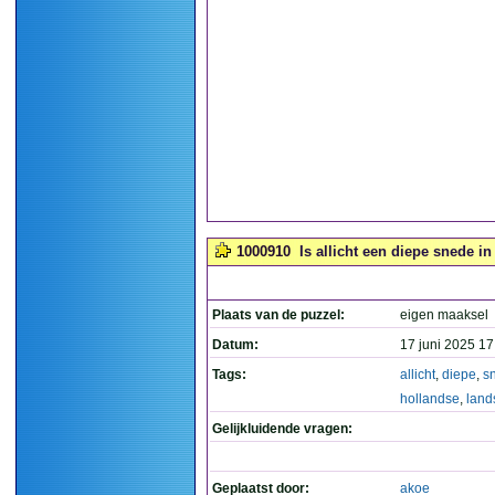
1000910
Is allicht een diepe snede in
Plaats van de puzzel:
eigen maaksel
Datum:
17 juni 2025 17
Tags:
allicht
,
diepe
,
s
hollandse
,
land
Gelijkluidende vragen:
Geplaatst door:
akoe