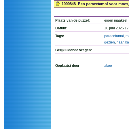
1000848
Een paracetamol voor moes, 
Plaats van de puzzel:
eigen maaksel
Datum:
16 juni 2025 17
Tags:
paracetamol
,
m
gezien
,
haar
,
k
Gelijkluidende vragen:
Geplaatst door:
akoe