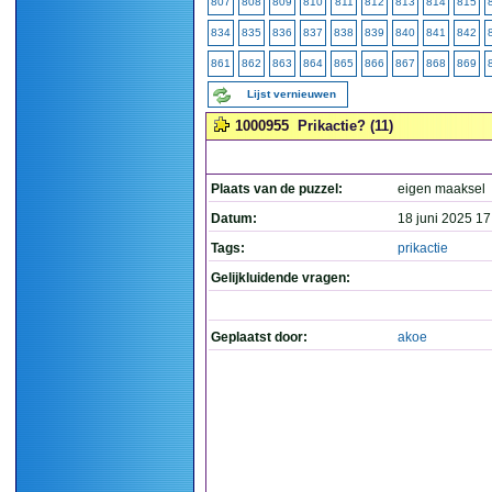
807
808
809
810
811
812
813
814
815
834
835
836
837
838
839
840
841
842
861
862
863
864
865
866
867
868
869
Lijst vernieuwen
1000955
Prikactie? (11)
Plaats van de puzzel:
eigen maaksel
Datum:
18 juni 2025 17
Tags:
prikactie
Gelijkluidende vragen:
Geplaatst door:
akoe