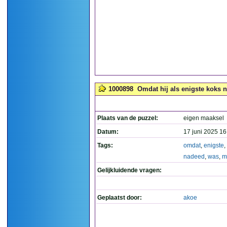
1000898
Omdat hij als enigste koks 
Plaats van de puzzel:
eigen maaksel
Datum:
17 juni 2025 16
Tags:
omdat
,
enigste
,
nadeed
,
was
,
m
Gelijkluidende vragen:
Geplaatst door:
akoe