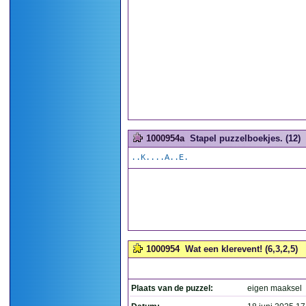
1000954a
Stapel puzzelboekjes. (12)
..K....A..E.
1000954
Wat een klerevent! (6,3,2,5)
Plaats van de puzzel:
eigen maaksel