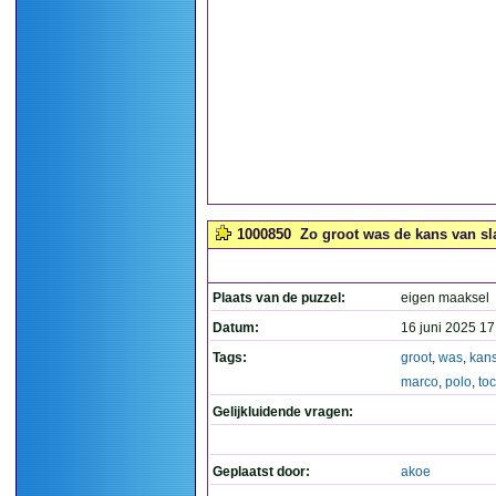
1000850
Zo groot was de kans van sla
Plaats van de puzzel:
eigen maaksel
Datum:
16 juni 2025 17
Tags:
groot
,
was
,
kan
marco
,
polo
,
to
Gelijkluidende vragen:
Geplaatst door:
akoe