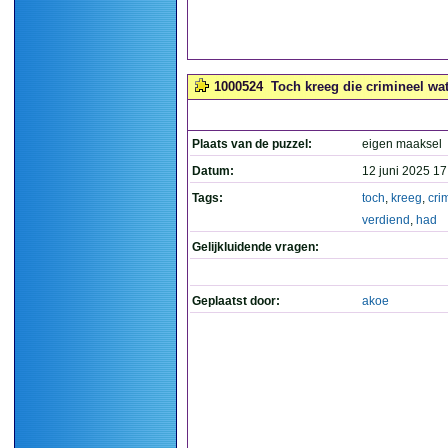
1000524
Toch kreeg die crimineel wat 
Plaats van de puzzel:
eigen maaksel
Datum:
12 juni 2025 17
Tags:
toch
,
kreeg
,
cri
verdiend
,
had
Gelijkluidende vragen:
Geplaatst door:
akoe