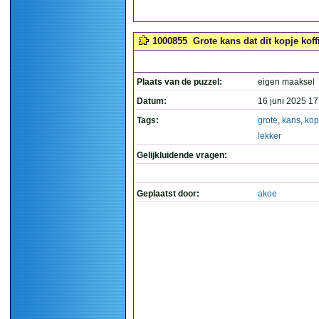
1000855
Grote kans dat dit kopje koffi
Plaats van de puzzel:
eigen maaksel
Datum:
16 juni 2025 17
Tags:
grote
,
kans
,
kop
lekker
Gelijkluidende vragen:
Geplaatst door:
akoe