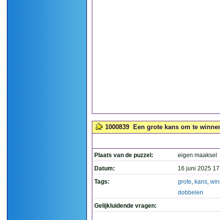
1000839
Een grote kans om te winnen
Plaats van de puzzel:
eigen maaksel
Datum:
16 juni 2025 17
Tags:
grote
,
kans
,
win
dobbelen
Gelijkluidende vragen: