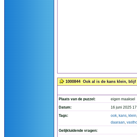
1000844
Ook al is de kans klein, blij
Plaats van de puzzel:
eigen maaksel
Datum:
16 juni 2025 17
Tags:
ook
,
kans
,
klein
daaraan
,
vasth
Gelijkluidende vragen: