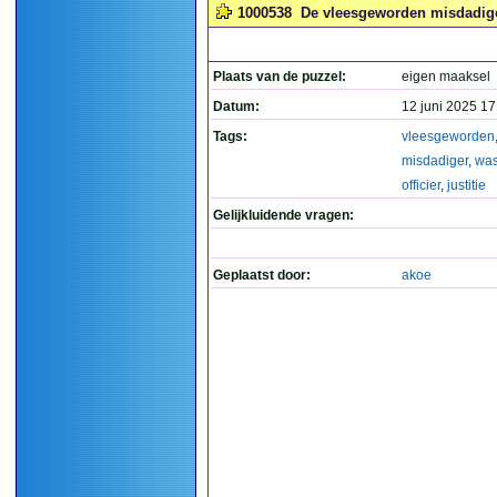
1000538
De vleesgeworden misdadiger 
Plaats van de puzzel:
eigen maaksel
Datum:
12 juni 2025 17
Tags:
vleesgeworden
misdadiger
,
wa
officier
,
justitie
Gelijkluidende vragen:
Geplaatst door:
akoe