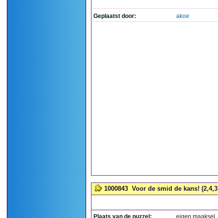
Geplaatst door:
akoe
1000843
Voor de smid de kans! (2,4,3,
Plaats van de puzzel:
eigen maaksel