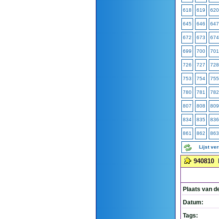
618
619
620
645
646
647
672
673
674
699
700
701
726
727
728
753
754
755
780
781
782
807
808
809
834
835
836
861
862
863
Lijst ve
940810
Plaats van d
Datum:
Tags: