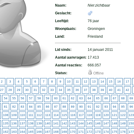
Naam:
Niet zichtbaar
Geslacht:
Leeftijd:
76 jaar
Woonplaats:
Groningen
Land:
Friesland
Lid sinds:
14 januari 2011
Aantal aanvragen:
17.413
Aantal reacties:
666.057
Status:
Offline
2
3
4
5
6
7
8
9
10
11
12
13
14
15
16
17
27
28
29
30
31
32
33
34
35
36
37
38
39
40
41
42
54
55
56
57
58
59
60
61
62
63
64
65
66
67
68
69
81
82
83
84
85
86
87
88
89
90
91
92
93
94
95
96
108
109
110
111
112
113
114
115
116
117
118
119
120
121
122
123
135
136
137
138
139
140
141
142
143
144
145
146
147
148
149
150
162
163
164
165
166
167
168
169
170
171
172
173
174
175
176
177