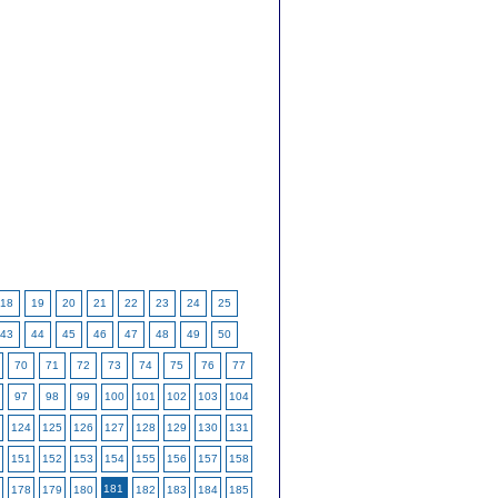
18
19
20
21
22
23
24
25
43
44
45
46
47
48
49
50
70
71
72
73
74
75
76
77
97
98
99
100
101
102
103
104
124
125
126
127
128
129
130
131
151
152
153
154
155
156
157
158
181
178
179
180
182
183
184
185