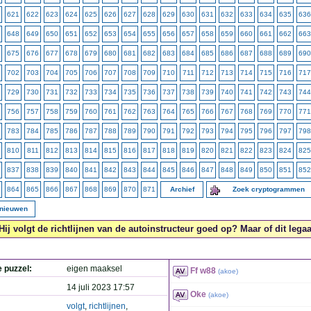
621
622
623
624
625
626
627
628
629
630
631
632
633
634
635
636
648
649
650
651
652
653
654
655
656
657
658
659
660
661
662
663
675
676
677
678
679
680
681
682
683
684
685
686
687
688
689
690
702
703
704
705
706
707
708
709
710
711
712
713
714
715
716
717
729
730
731
732
733
734
735
736
737
738
739
740
741
742
743
744
756
757
758
759
760
761
762
763
764
765
766
767
768
769
770
771
783
784
785
786
787
788
789
790
791
792
793
794
795
796
797
798
810
811
812
813
814
815
816
817
818
819
820
821
822
823
824
825
837
838
839
840
841
842
843
844
845
846
847
848
849
850
851
852
864
865
866
867
868
869
870
871
Archief
Zoek cryptogrammen
rnieuwen
Hij volgt de richtlijnen van de autoinstructeur goed op? Maar of dit legaal
e puzzel:
eigen maaksel
Ff w88
(
akoe
)
14 juli 2023 17:57
Oke
(
akoe
)
volgt
,
richtlijnen
,