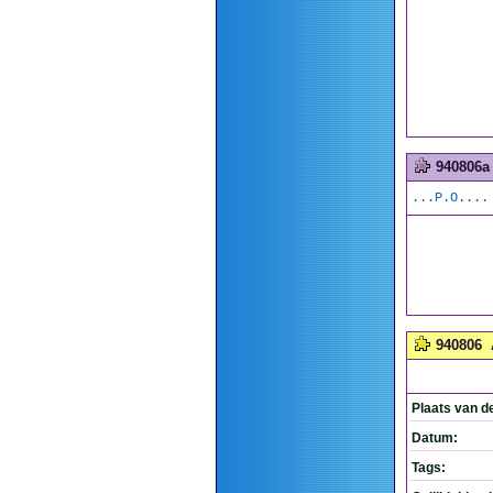
940806a
...P.O....
940806
Plaats van d
Datum:
Tags: