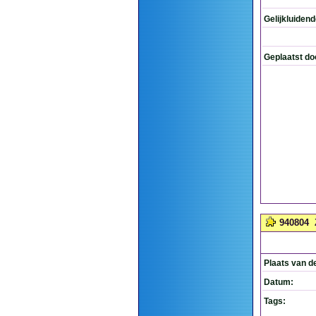
Gelijkluiden
Geplaatst do
940804
Plaats van d
Datum:
Tags: