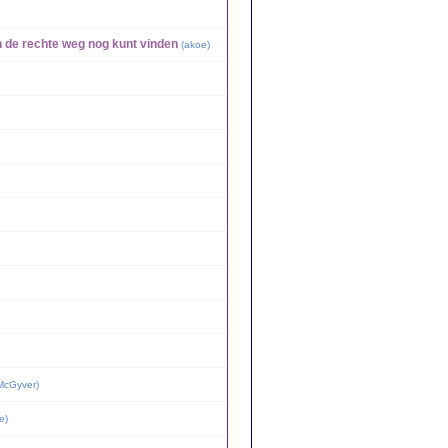
n de rechte weg nog kunt vinden
(
akoe
)
McGyver
)
e
)