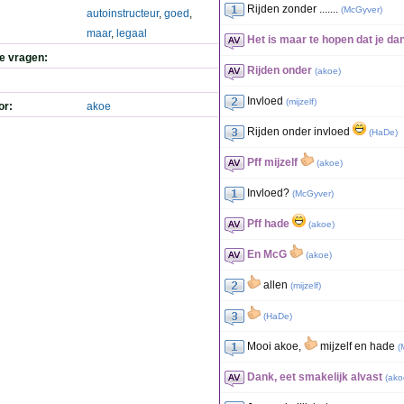
Rijden zonder .......
(
McGyver
)
autoinstructeur
,
goed
,
maar
,
legaal
Het is maar te hopen dat je da
de vragen:
Rijden onder
(
akoe
)
Invloed
(
mijzelf
)
or:
akoe
Rijden onder invloed
(
HaDe
)
Pff mijzelf
(
akoe
)
Invloed?
(
McGyver
)
Pff hade
(
akoe
)
En McG
(
akoe
)
allen
(
mijzelf
)
(
HaDe
)
Mooi akoe,
mijzelf en hade
(
Dank, eet smakelijk alvast
(
ako