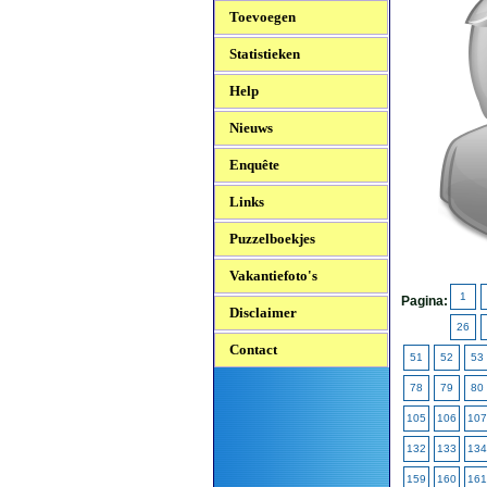
Toevoegen
Statistieken
Help
Nieuws
Enquête
Links
Puzzelboekjes
Vakantiefoto's
1
Pagina:
Disclaimer
26
Contact
51
52
53
78
79
80
105
106
107
132
133
134
159
160
161