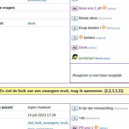
tevoorschijn
de vragen:
Mooi ano 1 pff
(
akoe
)
Mooie akoe
(
Anoniem
)
or:
akoe
Knap beiden !
(
McGyver
)
beiden
(
mijzelf
)
Dank
(
akoe
)
gewijzigd
(
Moderator
)
Reageren is niet meer mogelijk.
Zo ziet de buik van een zwangere eruit, mag ik aannemen. (2,2,3,3,11)
e puzzel:
eigen maaksel
In lijn der verwachting
(
Anoniem
)
14 juli 2023 17:26
+de
(
Anoniem
)
ziet
,
buik
,
zwangere
,
eruit
,
Pff ano 1
(
akoe
)