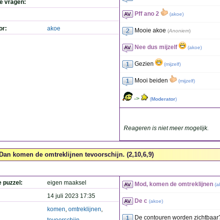
de vragen:
Pff ano 2
(
akoe
)
or:
akoe
Mooie akoe
(
Anoniem
)
Nee dus mijzelf
(
akoe
)
Gezien
(
mijzelf
)
Mooi beiden
(
mijzelf
)
->
(
Moderator
)
Reageren is niet meer mogelijk.
Dan komen de omtreklijnen tevoorschijn. (2,10,6,9)
e puzzel:
eigen maaksel
Mod, komen de omtreklijnen
(
a
14 juli 2023 17:35
De c
(
akoe
)
komen
,
omtreklijnen
,
De contouren worden zichtbaar