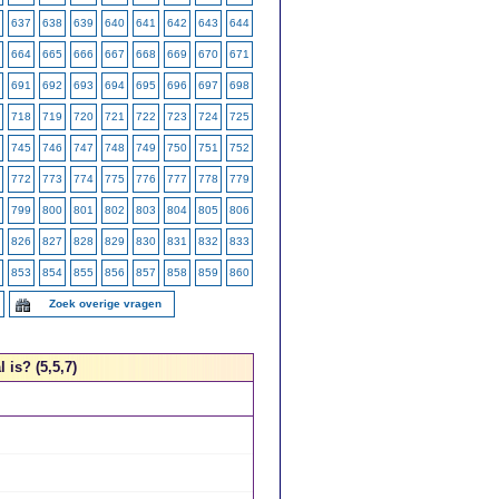
637
638
639
640
641
642
643
644
664
665
666
667
668
669
670
671
691
692
693
694
695
696
697
698
718
719
720
721
722
723
724
725
745
746
747
748
749
750
751
752
772
773
774
775
776
777
778
779
799
800
801
802
803
804
805
806
826
827
828
829
830
831
832
833
853
854
855
856
857
858
859
860
Zoek overige vragen
 is? (5,5,7)