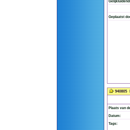
Gelijkluiden
Geplaatst do
940805
Plaats van d
Datum:
Tags: