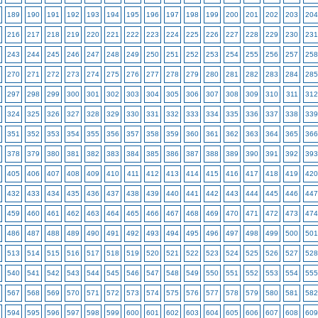
189
190
191
192
193
194
195
196
197
198
199
200
201
202
203
204
216
217
218
219
220
221
222
223
224
225
226
227
228
229
230
231
243
244
245
246
247
248
249
250
251
252
253
254
255
256
257
258
270
271
272
273
274
275
276
277
278
279
280
281
282
283
284
285
297
298
299
300
301
302
303
304
305
306
307
308
309
310
311
312
324
325
326
327
328
329
330
331
332
333
334
335
336
337
338
339
351
352
353
354
355
356
357
358
359
360
361
362
363
364
365
366
378
379
380
381
382
383
384
385
386
387
388
389
390
391
392
393
405
406
407
408
409
410
411
412
413
414
415
416
417
418
419
420
432
433
434
435
436
437
438
439
440
441
442
443
444
445
446
447
459
460
461
462
463
464
465
466
467
468
469
470
471
472
473
474
486
487
488
489
490
491
492
493
494
495
496
497
498
499
500
501
513
514
515
516
517
518
519
520
521
522
523
524
525
526
527
528
540
541
542
543
544
545
546
547
548
549
550
551
552
553
554
555
567
568
569
570
571
572
573
574
575
576
577
578
579
580
581
582
594
595
596
597
598
599
600
601
602
603
604
605
606
607
608
609