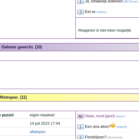
Ja, smakelijk iedereen
(
McGyver
)
Eet ze
(
HaDe
)
Reageren is niet meer mogelijk.
Geheim gewicht. (10)
Afstrepen. (11)
e puzzel:
eigen maaksel
Oeps, mod [geel)
(
akoe
)
14 juli 2023 17:44
Een ana akoe?
(
mijzelf
)
afstrepen
Finishlijnen?
(
Anoniem
)