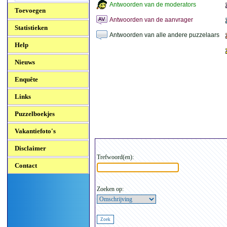
Antwoorden van de moderators
Toevoegen
Antwoorden van de aanvrager
Statistieken
Antwoorden van alle andere puzzelaars
Help
Nieuws
Enquête
Links
Puzzelboekjes
Vakantiefoto's
Disclaimer
Trefwoord(en):
Contact
Zoeken op: