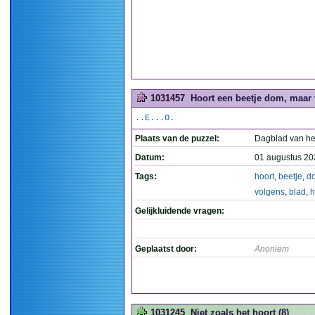
1031457
Hoort een beetje dom, maar v
..E...O.
Plaats van de puzzel:
Dagblad van he
Datum:
01 augustus 20
Tags:
hoort
,
beetje
,
d
volgens
,
blad
,
h
Gelijkluidende vragen:
Geplaatst door:
Anoniem
1031245
Niet zoals het hoort (8)