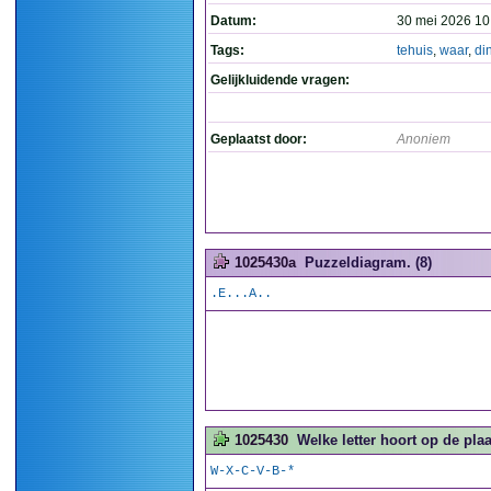
Datum:
30 mei 2026 10
Tags:
tehuis
,
waar
,
di
Gelijkluidende vragen:
Geplaatst door:
Anoniem
1025430a
Puzzeldiagram. (8)
.E...A..
1025430
Welke letter hoort op de plaats
W-X-C-V-B-*