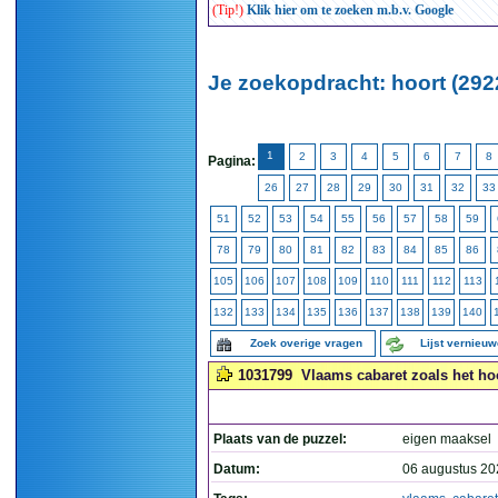
(Tip!)
Klik hier om te zoeken m.b.v. Google
Je zoekopdracht: hoort (292
1
2
3
4
5
6
7
8
Pagina:
26
27
28
29
30
31
32
33
51
52
53
54
55
56
57
58
59
78
79
80
81
82
83
84
85
86
105
106
107
108
109
110
111
112
113
132
133
134
135
136
137
138
139
140
Zoek overige vragen
Lijst vernieu
1031799
Vlaams cabaret zoals het hoo
Plaats van de puzzel:
eigen maaksel
Datum:
06 augustus 20