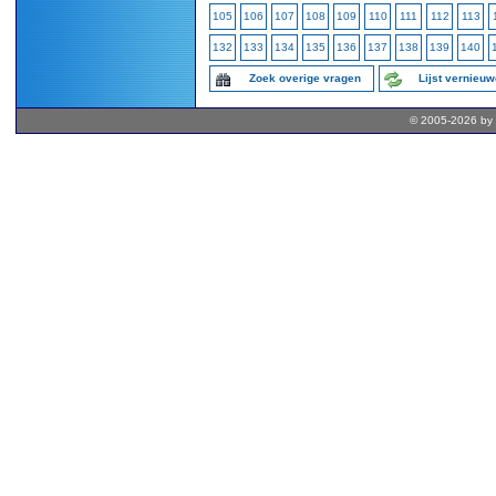
105
106
107
108
109
110
111
112
113
132
133
134
135
136
137
138
139
140
Zoek overige vragen
Lijst vernieu
© 2005-2026 by 