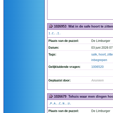
1026953
Wat in de safe hoort te zitten
I.C..I.
Plaats van de puzzel:
De Limburger
Datum:
03 juni 2026 07
Tags:
safe
,
hoort
,
zitt
inbegrepen
Gelijkluidende vragen:
1006520
Geplaatst door:
Anoniem
1026679
Tehuis waar men dingen hoor
.P.A..C.N..U.
Plaats van de puzzel:
De Limburger