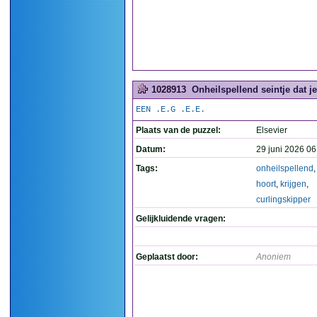
1028913
Onheilspellend seintje dat je
EEN .E.G .E.E.
Plaats van de puzzel:
Elsevier
Datum:
29 juni 2026 06
Tags:
onheilspellend
hoort
,
krijgen
,
curlingskipper
Gelijkluidende vragen:
Geplaatst door:
Anoniem