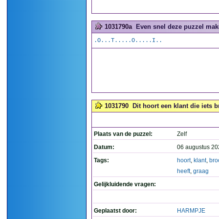
1031790a
Even snel deze puzzel make
.O...T.....O.....I..
1031790
Dit hoort een klant die iets 
Plaats van de puzzel:
Zelf
Datum:
06 augustus 20
Tags:
hoort
,
klant
,
bro
heeft
,
graag
Gelijkluidende vragen:
Geplaatst door:
HARMPJE