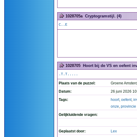
1028705a
Cryptogramstijl. (4)
C..E
1028705
Hoort bij de VS en oefent in
.T.T.....
Plaats van de puzzel:
Groene Amste
Datum:
26 juni 2026 10
Tags:
hoort
,
oefent
,
in
onze
,
provincie
Gelijkluidende vragen:
Geplaatst door:
Lex