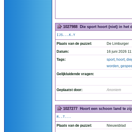
1027988
Die sport hoort (niet) in het
IJS...K.Y
Plaats van de puzzel:
De Limburger
Datum:
16 juni 2026 11
Tags:
sport
,
hoort
,
die
worden
,
gespee
Gelijkluidende vragen:
Geplaatst door:
Anoniem
1027277
Hoort een schoon land te zij
R..T...
Plaats van de puzzel:
Nieuwsblad