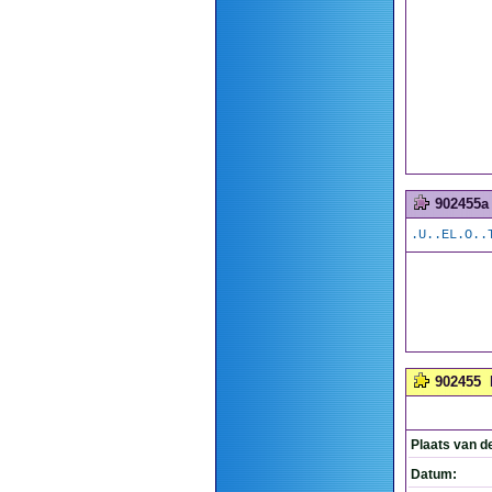
902455a
.U..EL.O..
902455
Plaats van d
Datum: