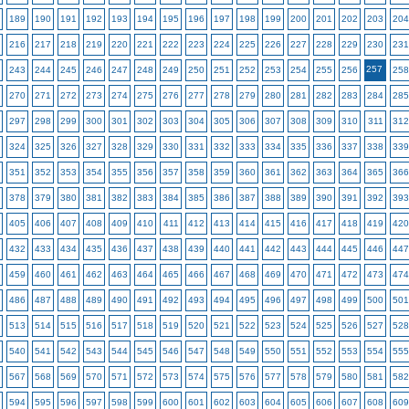
189
190
191
192
193
194
195
196
197
198
199
200
201
202
203
204
216
217
218
219
220
221
222
223
224
225
226
227
228
229
230
231
257
243
244
245
246
247
248
249
250
251
252
253
254
255
256
258
270
271
272
273
274
275
276
277
278
279
280
281
282
283
284
285
297
298
299
300
301
302
303
304
305
306
307
308
309
310
311
312
324
325
326
327
328
329
330
331
332
333
334
335
336
337
338
339
351
352
353
354
355
356
357
358
359
360
361
362
363
364
365
366
378
379
380
381
382
383
384
385
386
387
388
389
390
391
392
393
405
406
407
408
409
410
411
412
413
414
415
416
417
418
419
420
432
433
434
435
436
437
438
439
440
441
442
443
444
445
446
447
459
460
461
462
463
464
465
466
467
468
469
470
471
472
473
474
486
487
488
489
490
491
492
493
494
495
496
497
498
499
500
501
513
514
515
516
517
518
519
520
521
522
523
524
525
526
527
528
540
541
542
543
544
545
546
547
548
549
550
551
552
553
554
555
567
568
569
570
571
572
573
574
575
576
577
578
579
580
581
582
594
595
596
597
598
599
600
601
602
603
604
605
606
607
608
609