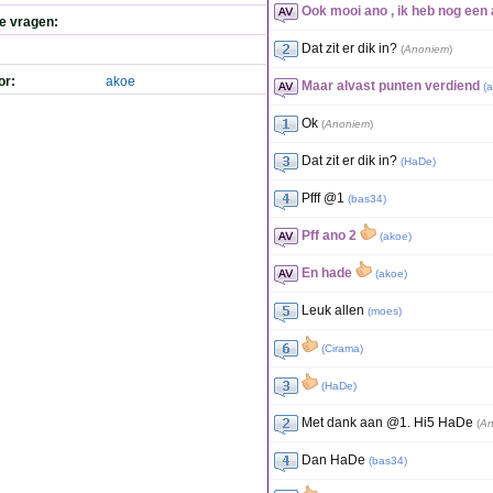
Ook mooi ano , ik heb nog een
de vragen:
Dat zit er dik in?
(
Anoniem
)
or:
akoe
Maar alvast punten verdiend
(
a
Ok
(
Anoniem
)
Dat zit er dik in?
(
HaDe
)
Pfff @1
(
bas34
)
Pff ano 2
(
akoe
)
En hade
(
akoe
)
Leuk allen
(
moes
)
(
Cirama
)
(
HaDe
)
Met dank aan @1. Hi5 HaDe
(
An
Dan HaDe
(
bas34
)