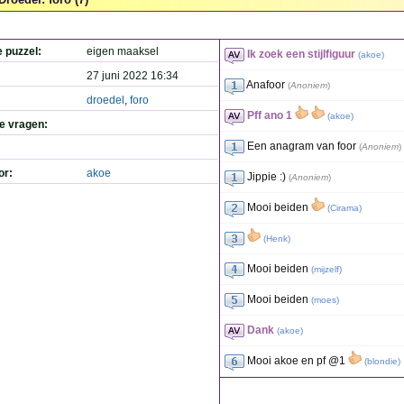
e puzzel:
eigen maaksel
Ik zoek een stijlfiguur
(
akoe
)
27 juni 2022 16:34
Anafoor
(
Anoniem
)
droedel
,
foro
Pff ano 1
(
akoe
)
de vragen:
Een anagram van foor
(
Anoniem
)
or:
akoe
Jippie :)
(
Anoniem
)
Mooi beiden
(
Cirama
)
(
Henk
)
Mooi beiden
(
mijzelf
)
Mooi beiden
(
moes
)
Dank
(
akoe
)
Mooi akoe en pf @1
(
blondie
)