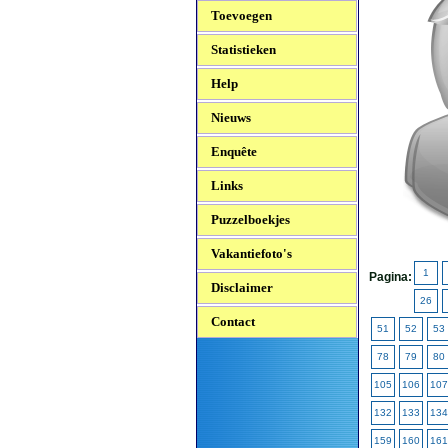
Toevoegen
Statistieken
Help
Nieuws
Enquête
Links
Puzzelboekjes
Vakantiefoto's
1
Pagina:
Disclaimer
26
Contact
51
52
53
78
79
80
105
106
107
132
133
134
159
160
161