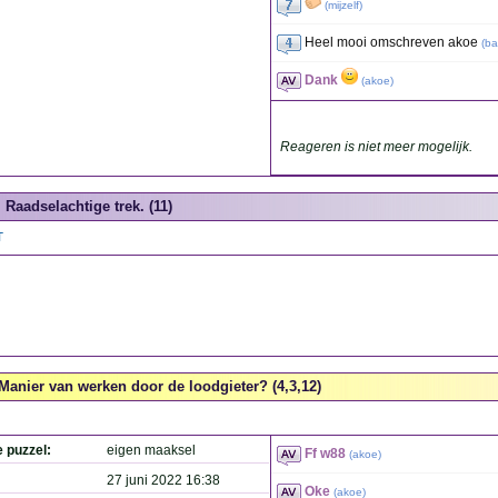
(
mijzelf
)
Heel mooi omschreven akoe
(
ba
Dank
(
akoe
)
Reageren is niet meer mogelijk.
Raadselachtige trek. (11)
T
Manier van werken door de loodgieter? (4,3,12)
e puzzel:
eigen maaksel
Ff w88
(
akoe
)
27 juni 2022 16:38
Oke
(
akoe
)