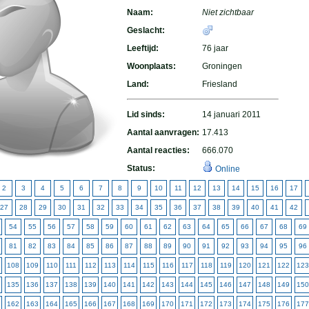
Naam:
Niet zichtbaar
Geslacht:
Leeftijd:
76 jaar
Woonplaats:
Groningen
Land:
Friesland
Lid sinds:
14 januari 2011
Aantal aanvragen:
17.413
Aantal reacties:
666.070
Status:
Online
2
3
4
5
6
7
8
9
10
11
12
13
14
15
16
17
27
28
29
30
31
32
33
34
35
36
37
38
39
40
41
42
54
55
56
57
58
59
60
61
62
63
64
65
66
67
68
69
81
82
83
84
85
86
87
88
89
90
91
92
93
94
95
96
108
109
110
111
112
113
114
115
116
117
118
119
120
121
122
123
135
136
137
138
139
140
141
142
143
144
145
146
147
148
149
150
162
163
164
165
166
167
168
169
170
171
172
173
174
175
176
177