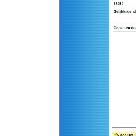
Tags:
Gelijkluiden
Geplaatst do
902453