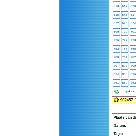
618
619
620
645
646
647
672
673
674
699
700
701
726
727
728
753
754
755
780
781
782
807
808
809
834
835
836
861
862
863
Lijst ve
902457
Plaats van d
Datum:
Tags: