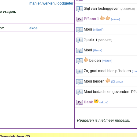
manier
,
werken
,
loodgieter
Stijl van leidinggeven
(
Anoniem
)
de vragen:
Pff ano 1
(
akoe
)
or:
akoe
Mooi
(
mijzelf
)
Jippie :)
(
Anoniem
)
Mooi
(
Henk
)
beiden
(
mijzelf
)
Zo, gaat mooi hier, pf beiden
(
mo
Mooi beiden
(
Cirama
)
Mooi bedacht en gevonden. Pf!
Dank
(
akoe
)
Reageren is niet meer mogelijk.
Droedel: foro (7)