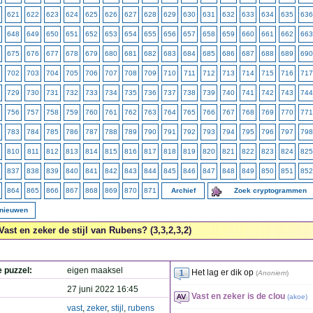
621
622
623
624
625
626
627
628
629
630
631
632
633
634
635
636
648
649
650
651
652
653
654
655
656
657
658
659
660
661
662
663
675
676
677
678
679
680
681
682
683
684
685
686
687
688
689
690
702
703
704
705
706
707
708
709
710
711
712
713
714
715
716
717
729
730
731
732
733
734
735
736
737
738
739
740
741
742
743
744
756
757
758
759
760
761
762
763
764
765
766
767
768
769
770
771
783
784
785
786
787
788
789
790
791
792
793
794
795
796
797
798
810
811
812
813
814
815
816
817
818
819
820
821
822
823
824
825
837
838
839
840
841
842
843
844
845
846
847
848
849
850
851
852
864
865
866
867
868
869
870
871
Archief
Zoek cryptogrammen
rnieuwen
Vast en zeker de stijl van Rubens? (3,3,2,3,2)
e puzzel:
eigen maaksel
Het lag er dik op
(
Anoniem
)
27 juni 2022 16:45
Vast en zeker is de clou
(
akoe
)
vast
,
zeker
,
stijl
,
rubens