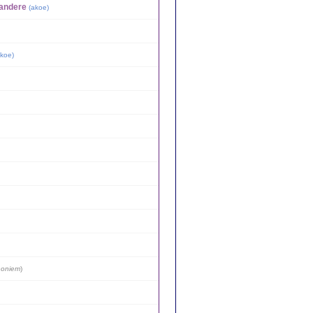
 andere
(
akoe
)
koe
)
oniem
)