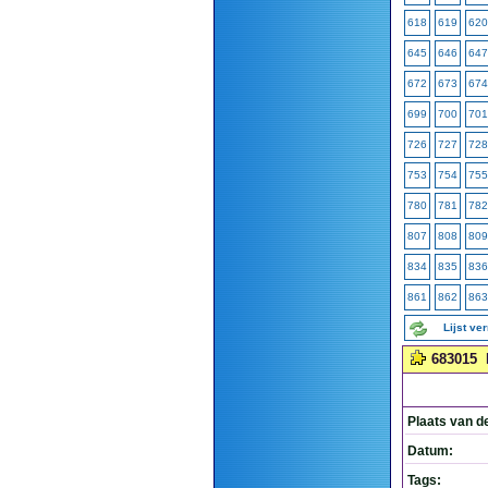
618
619
620
645
646
647
672
673
674
699
700
701
726
727
728
753
754
755
780
781
782
807
808
809
834
835
836
861
862
863
Lijst ve
683015
Plaats van d
Datum:
Tags: