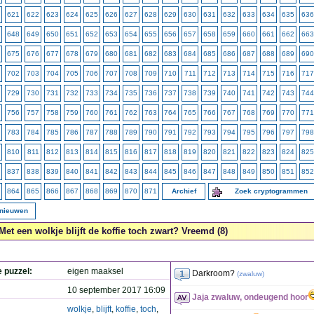
621
622
623
624
625
626
627
628
629
630
631
632
633
634
635
636
648
649
650
651
652
653
654
655
656
657
658
659
660
661
662
663
675
676
677
678
679
680
681
682
683
684
685
686
687
688
689
690
702
703
704
705
706
707
708
709
710
711
712
713
714
715
716
717
729
730
731
732
733
734
735
736
737
738
739
740
741
742
743
744
756
757
758
759
760
761
762
763
764
765
766
767
768
769
770
771
783
784
785
786
787
788
789
790
791
792
793
794
795
796
797
798
810
811
812
813
814
815
816
817
818
819
820
821
822
823
824
825
837
838
839
840
841
842
843
844
845
846
847
848
849
850
851
852
864
865
866
867
868
869
870
871
Archief
Zoek cryptogrammen
rnieuwen
Met een wolkje blijft de koffie toch zwart? Vreemd (8)
e puzzel:
eigen maaksel
Darkroom?
(
zwaluw
)
10 september 2017 16:09
Jaja zwaluw, ondeugend hoor
wolkje
,
blijft
,
koffie
,
toch
,