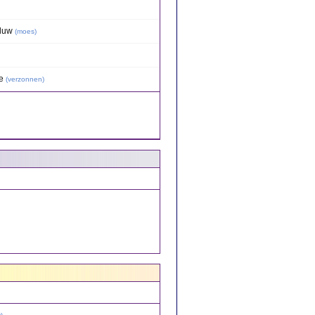
aluw
(
moes
)
e
(
verzonnen
)