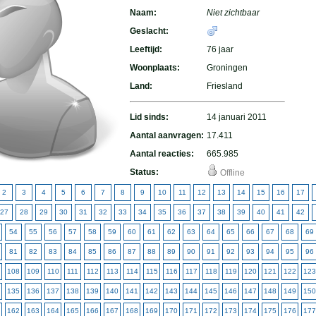
Naam:
Niet zichtbaar
Geslacht:
Leeftijd:
76 jaar
Woonplaats:
Groningen
Land:
Friesland
Lid sinds:
14 januari 2011
Aantal aanvragen:
17.411
Aantal reacties:
665.985
Status:
Offline
2
3
4
5
6
7
8
9
10
11
12
13
14
15
16
17
27
28
29
30
31
32
33
34
35
36
37
38
39
40
41
42
54
55
56
57
58
59
60
61
62
63
64
65
66
67
68
69
81
82
83
84
85
86
87
88
89
90
91
92
93
94
95
96
108
109
110
111
112
113
114
115
116
117
118
119
120
121
122
123
135
136
137
138
139
140
141
142
143
144
145
146
147
148
149
150
162
163
164
165
166
167
168
169
170
171
172
173
174
175
176
177