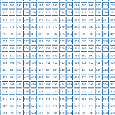
189
190
191
192
193
194
195
196
197
198
199
200
201
202
203
204
216
217
218
219
220
221
222
223
224
225
226
227
228
229
230
231
243
244
245
246
247
248
249
250
251
252
253
254
255
256
257
258
270
271
272
273
274
275
276
277
278
279
280
281
282
283
284
285
297
298
299
300
301
302
303
304
305
306
307
308
309
310
311
312
324
325
326
327
328
329
330
331
332
333
334
335
336
337
338
339
351
352
353
354
355
356
357
358
359
360
361
362
363
364
365
366
378
379
380
381
382
383
384
385
386
387
388
389
390
391
392
393
405
406
407
408
409
410
411
412
413
414
415
416
417
418
419
420
432
433
434
435
436
437
438
439
440
441
442
443
444
445
446
447
459
460
461
462
463
464
465
466
467
468
469
470
471
472
473
474
486
487
488
489
490
491
492
493
494
495
496
497
498
499
500
501
513
514
515
516
517
518
519
520
521
522
523
524
525
526
527
528
540
541
542
543
544
545
546
547
548
549
550
551
552
553
554
555
567
568
569
570
571
572
573
574
575
576
577
578
579
580
581
582
594
595
596
597
598
599
600
601
602
603
604
605
606
607
608
609