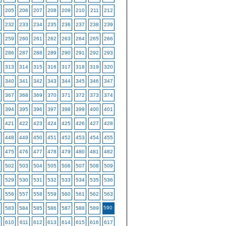
205
206
207
208
209
210
211
212
232
233
234
235
236
237
238
239
259
260
261
262
263
264
265
266
286
287
288
289
290
291
292
293
313
314
315
316
317
318
319
320
340
341
342
343
344
345
346
347
367
368
369
370
371
372
373
374
394
395
396
397
398
399
400
401
421
422
423
424
425
426
427
428
448
449
450
451
452
453
454
455
475
476
477
478
479
480
481
482
502
503
504
505
506
507
508
509
529
530
531
532
533
534
535
536
556
557
558
559
560
561
562
563
590
583
584
585
586
587
588
589
610
611
612
613
614
615
616
617