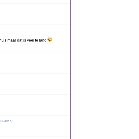
uis maar dat is veel te lang
en
(
akoe
)