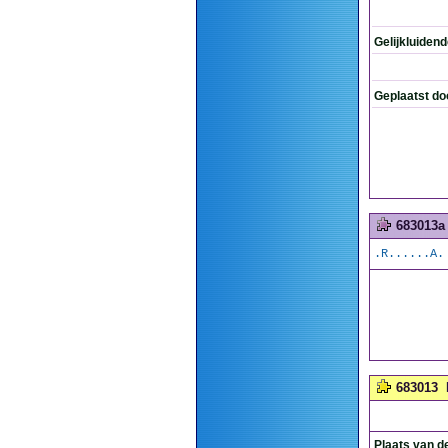
Gelijkluiden
Geplaatst do
683013a
.R......A.
683013
Plaats van d