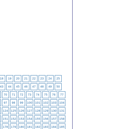
18
19
20
21
22
23
24
25
43
44
45
46
47
48
49
50
70
71
72
73
74
75
76
77
97
98
99
100
101
102
103
104
124
125
126
127
128
129
130
131
151
152
153
154
155
156
157
158
178
179
180
181
182
183
184
185