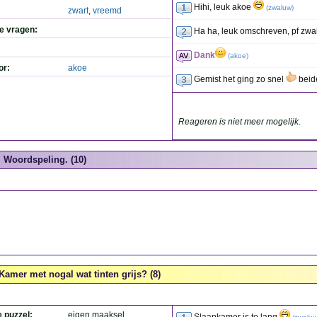
Hihi, leuk akoe
(
zwaluw
)
zwart
,
vreemd
de vragen:
Ha ha, leuk omschreven, pf zw
Dank
(
akoe
)
or:
akoe
Gemist het ging zo snel
beid
Reageren is niet meer mogelijk.
Woordspeling. (10)
Kamer met nogal wat tinten grijs? (8)
e puzzel:
eigen maaksel