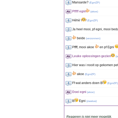
Mansarde?
(
EgniZP
)
Pffff egni
(
akoe
)
Hèhè \
/
(
EgniZP
)
Ja heel mooi, pf egni, mooi bed
beide
(
verzonnen
)
Pffff, mooi akoe
en pf Egni
Leuke oplossingen gezien
(
a
Hier was i nooit op gekomen petj
akoe
(
EgniZP
)
Ff wat anders doen B
(
EgniZP
)
Doei egni
(
akoe
)
B
Egni
(
zwaluw
)
Reageren is niet meer mogelijk.