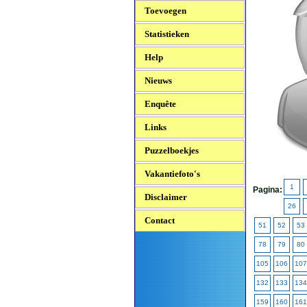
Toevoegen
Statistieken
Help
Nieuws
Enquête
Links
Puzzelboekjes
Vakantiefoto's
1
Pagina:
Disclaimer
26
Contact
51
52
53
78
79
80
105
106
107
132
133
134
159
160
161