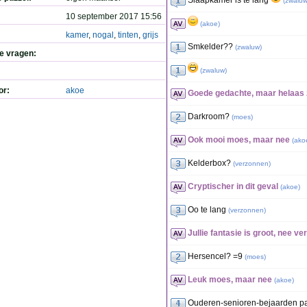
Slaapkamer is te lang
(
zwalu
10 september 2017 15:56
(
akoe
)
kamer
,
nogal
,
tinten
,
grijs
Smkelder??
(
zwaluw
)
de vragen:
(
zwaluw
)
or:
akoe
Goede gedachte, maar helaas
Darkroom?
(
moes
)
Ook mooi moes, maar nee
(
ako
Kelderbox?
(
verzonnen
)
Cryptischer in dit geval
(
akoe
)
Oo te lang
(
verzonnen
)
Jullie fantasie is groot, nee v
Hersencel? =9
(
moes
)
Leuk moes, maar nee
(
akoe
)
Ouderen-senioren-bejaarden past