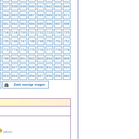
637
638
639
640
641
642
643
644
664
665
666
667
668
669
670
671
691
692
693
694
695
696
697
698
718
719
720
721
722
723
724
725
745
746
747
748
749
750
751
752
772
773
774
775
776
777
778
779
799
800
801
802
803
804
805
806
826
827
828
829
830
831
832
833
853
854
855
856
857
858
859
860
Zoek overige vragen
(
akoe
)