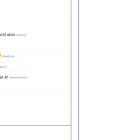
acht akoe
(
moes
)
(
zwaluw
)
koe
)
e af.
(
verzonnen
)