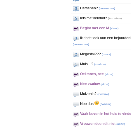
Hersenen?
(
verzonnen
)
Iets met kerkhof?
(
Anoniem
)
Begint met een M
(
akoe
)
Ik dacht ook aan een bejaardenh
(
verzonnen
)
Megastal???
(
moes
)
Muis....?
(
zwaluw
)
Oei moes, nee
(
akoe
)
Nee zwaluw
(
akoe
)
Muizenis?
(
zwaluw
)
Nee dus
(
zwaluw
)
Vaak boven in het huis te vind
Vrouwen doen dit niet
(
akoe
)