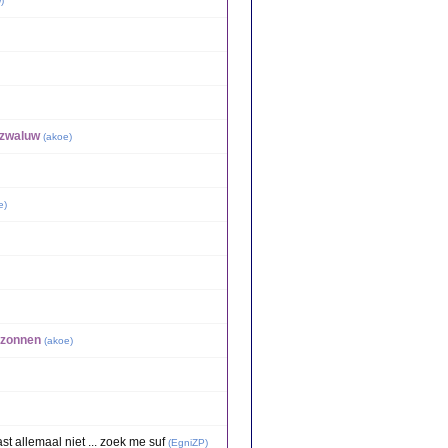
w
)
 zwaluw
(
akoe
)
e
)
erzonnen
(
akoe
)
 allemaal niet ... zoek me suf
(
EgniZP
)