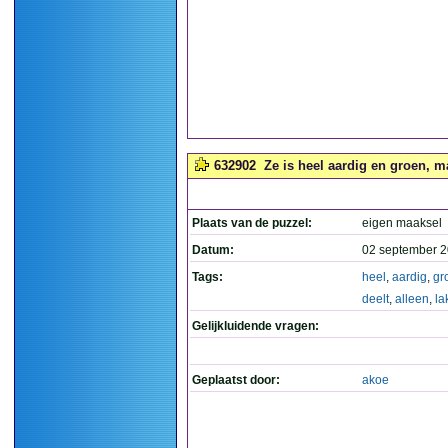
632902
Ze is heel aardig en groen, ma
Plaats van de puzzel:
eigen maaksel
Datum:
02 september 2
Tags:
heel
,
aardig
,
gr
deelt
,
alleen
,
la
Gelijkluidende vragen:
Geplaatst door:
akoe