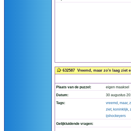
632587
Vreemd, maar zo'n laag ziet er
Plaats van de puzzel:
eigen maaksel
Datum:
30 augustus 20
Tags:
vreemd
,
maar
,
ziet
,
koninklijk
,
ijshockeyers
Gelijkluidende vragen: