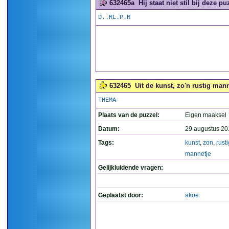
632465a
Hij staat niet stil bij deze puz
D..RL.P.R
632465
Uit de kunst, zo'n rustig mann
THEMA
Plaats van de puzzel:
Eigen maaksel
Datum:
29 augustus 20
Tags:
kunst
,
zon
,
rusti
mannetje
Gelijkluidende vragen:
Geplaatst door:
akoe