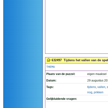
632497
Tijdens het vallen van de spel
THEMA
Plaats van de puzzel:
eigen maaksel
Datum:
29 augustus 20
Tags:
tijdens
,
vallen
,
nog
,
prikken
Gelijkluidende vragen: