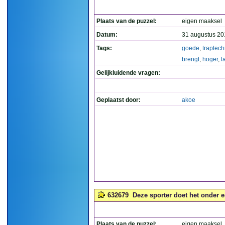
Plaats van de puzzel:
eigen maaksel
Datum:
31 augustus 20
Tags:
goede
,
traptech
brengt
,
hoger
,
l
Gelijkluidende vragen:
Geplaatst door:
akoe
632679
Deze sporter doet het onder e
Plaats van de puzzel:
eigen maaksel