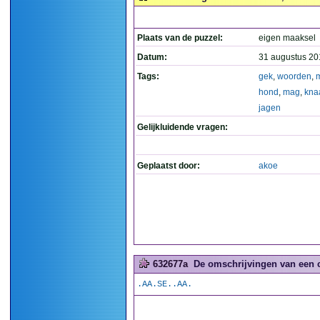
Plaats van de puzzel:
eigen maaksel
Datum:
31 augustus 20
Tags:
gek
,
woorden
,
hond
,
mag
,
kna
jagen
Gelijkluidende vragen:
Geplaatst door:
akoe
632677a
De omschrijvingen van een 
.AA.SE..AA.