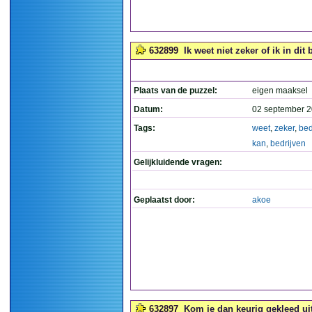
632899
Ik weet niet zeker of ik in dit
Plaats van de puzzel:
eigen maaksel
Datum:
02 september 2
Tags:
weet
,
zeker
,
be
kan
,
bedrijven
Gelijkluidende vragen:
Geplaatst door:
akoe
632897
Kom je dan keurig gekleed uit