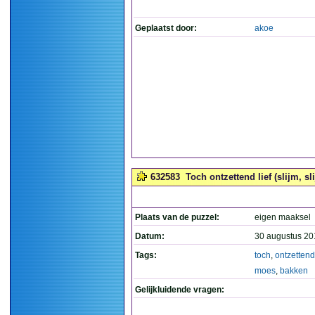
Geplaatst door:
akoe
632583
Toch ontzettend lief (slijm, s
Plaats van de puzzel:
eigen maaksel
Datum:
30 augustus 20
Tags:
toch
,
ontzettend
moes
,
bakken
Gelijkluidende vragen: