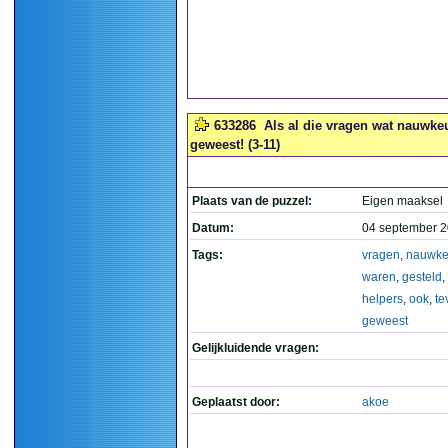
633286
Als al die vragen wat nauwke
geweest! (3-11)
Plaats van de puzzel:
Eigen maaksel
Datum:
04 september 2
Tags:
vragen
,
nauwke
waren
,
gesteld
,
helpers
,
ook
,
te
geweest
Gelijkluidende vragen:
Geplaatst door:
akoe