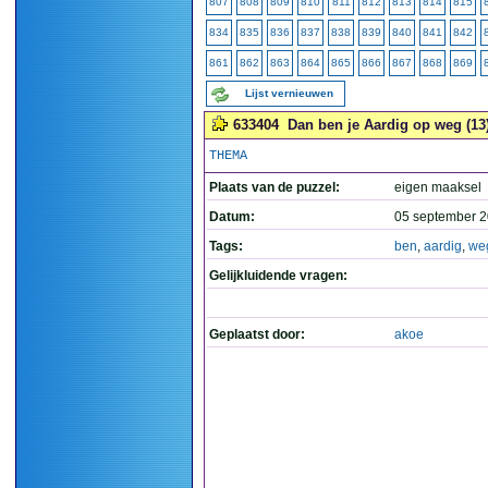
807
808
809
810
811
812
813
814
815
834
835
836
837
838
839
840
841
842
861
862
863
864
865
866
867
868
869
Lijst vernieuwen
633404
Dan ben je Aardig op weg (13
THEMA
Plaats van de puzzel:
eigen maaksel
Datum:
05 september 2
Tags:
ben
,
aardig
,
we
Gelijkluidende vragen:
Geplaatst door:
akoe