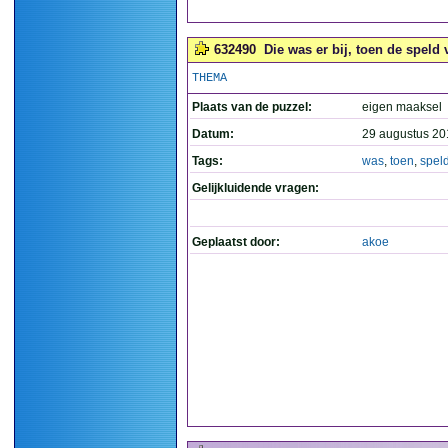
632490
Die was er bij, toen de speld v
THEMA
Plaats van de puzzel:
eigen maaksel
Datum:
29 augustus 20
Tags:
was
,
toen
,
spel
Gelijkluidende vragen:
Geplaatst door:
akoe