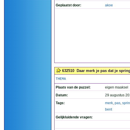
Geplaatst door:
akoe
632510
Daar merk je pas dat je spring
THEMA
Plaats van de puzzel:
eigen maaksel
Datum:
29 augustus 20
Tags:
merk
,
pas
,
spri
bent
Gelijkluidende vragen: