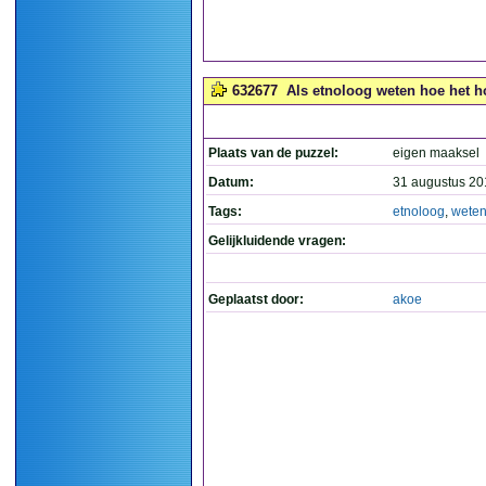
632677
Als etnoloog weten hoe het ho
Plaats van de puzzel:
eigen maaksel
Datum:
31 augustus 20
Tags:
etnoloog
,
wete
Gelijkluidende vragen:
Geplaatst door:
akoe