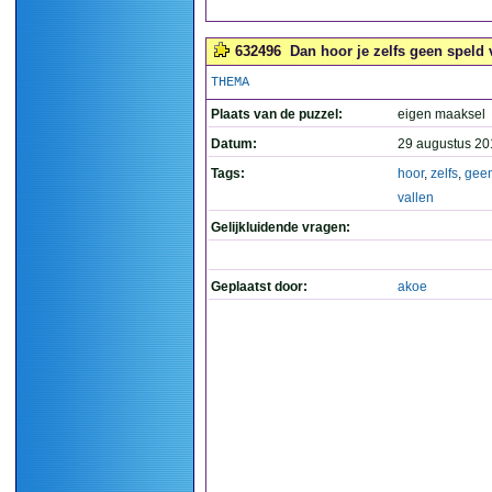
632496
Dan hoor je zelfs geen speld v
THEMA
Plaats van de puzzel:
eigen maaksel
Datum:
29 augustus 20
Tags:
hoor
,
zelfs
,
gee
vallen
Gelijkluidende vragen:
Geplaatst door:
akoe