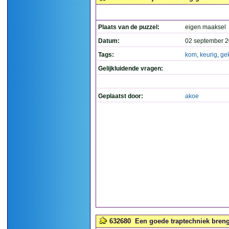
Plaats van de puzzel:
eigen maaksel
Datum:
02 september 2
Tags:
kom
,
keurig
,
ge
Gelijkluidende vragen:
Geplaatst door:
akoe
632680
Een goede traptechniek brengt