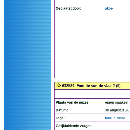
Geplaatst door:
akoe
632584
Familie van de vlaai? (5)
Plaats van de puzzel:
eigen maaksel
Datum:
30 augustus 20
Tags:
familie
,
vlaai
Gelijkluidende vragen: