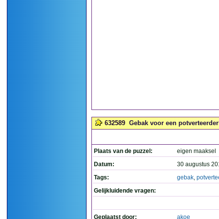
632589
Gebak voor een potverteerder
Plaats van de puzzel:
eigen maaksel
Datum:
30 augustus 20
Tags:
gebak
,
potverte
Gelijkluidende vragen:
Geplaatst door:
akoe