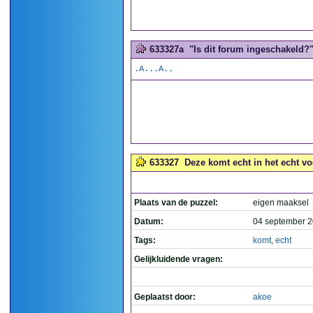
633327a
"Is dit forum ingeschakeld?".
.A...A..
633327
Deze komt echt in het echt vo
Plaats van de puzzel:
eigen maaksel
Datum:
04 september 2
Tags:
komt
,
echt
Gelijkluidende vragen:
Geplaatst door:
akoe