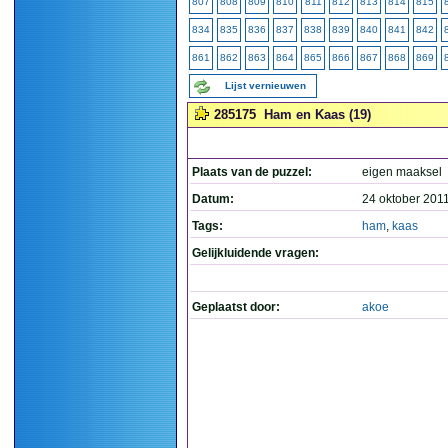
807
808
809
810
811
812
813
814
815
834
835
836
837
838
839
840
841
842
861
862
863
864
865
866
867
868
869
Lijst vernieuwen
285175
Ham en Kaas (19)
Plaats van de puzzel:
eigen maaksel
Datum:
24 oktober 201
Tags:
ham
,
kaas
Gelijkluidende vragen:
Geplaatst door:
akoe