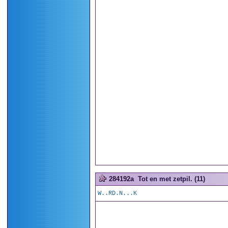
284192a
Tot en met zetpil. (11)
W..RD.N...K