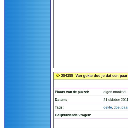
284398
Van gekte doe je dat een paar 
Plaats van de puzzel:
eigen maaksel
Datum:
21 oktober 201
Tags:
gekte
,
doe
,
paa
Gelijkluidende vragen: