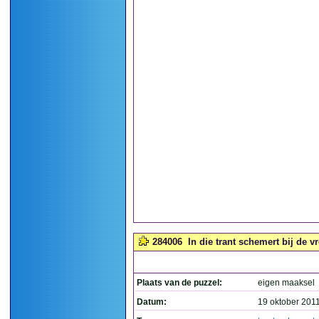
284006
In die trant schemert bij de v
Plaats van de puzzel:
eigen maaksel
Datum:
19 oktober 201