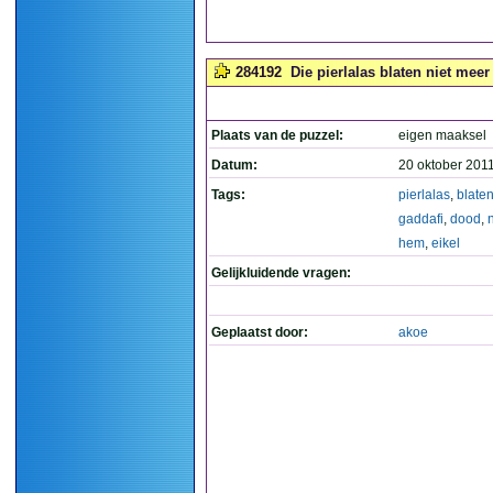
284192
Die pierlalas blaten niet mee
Plaats van de puzzel:
eigen maaksel
Datum:
20 oktober 201
Tags:
pierlalas
,
blate
gaddafi
,
dood
,
hem
,
eikel
Gelijkluidende vragen:
Geplaatst door:
akoe