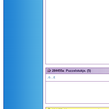
284455a
Puzzelstukje. (5)
.O..E