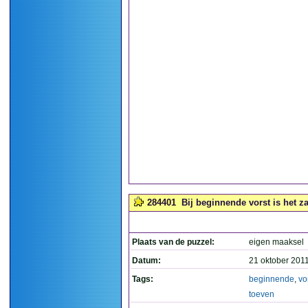
284401
Bij beginnende vorst is het za
Plaats van de puzzel:
eigen maaksel
Datum:
21 oktober 201
Tags:
beginnende
,
vo
toeven