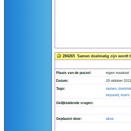
284265
Samen doelmatig zijn wordt b
Plaats van de puzzel:
eigen maaksel
Datum:
20 oktober 201
Tags:
samen
,
doelmat
bepaald
,
koers
Gelijkluidende vragen:
Geplaatst door:
akoe