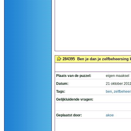
284395
Ben je dan je zelfbeheersing k
Plaats van de puzzel:
eigen maaksel
Datum:
21 oktober 201
Tags:
ben
,
zelfbeheer
Gelijkluidende vragen:
Geplaatst door:
akoe