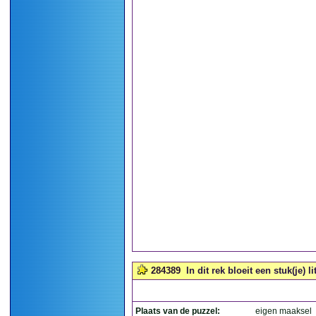
284389
In dit rek bloeit een stuk(je) l
Plaats van de puzzel:
eigen maaksel