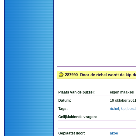
283990
Door de richel wordt de kip d
Plaats van de puzzel:
eigen maaksel
Datum:
19 oktober 201
Tags:
richel
,
kip
,
besc
Gelijkluidende vragen:
Geplaatst door:
akoe