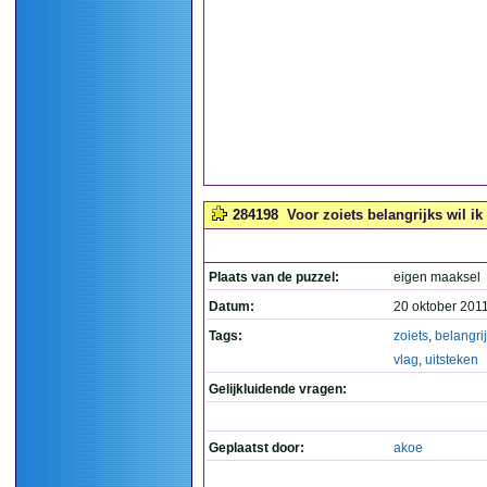
284198
Voor zoiets belangrijks wil ik 
Plaats van de puzzel:
eigen maaksel
Datum:
20 oktober 201
Tags:
zoiets
,
belangri
vlag
,
uitsteken
Gelijkluidende vragen:
Geplaatst door:
akoe