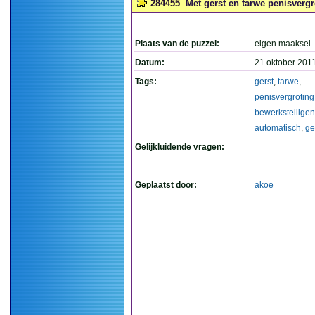
284455
Met gerst en tarwe penisvergro
Plaats van de puzzel:
eigen maaksel
Datum:
21 oktober 201
Tags:
gerst
,
tarwe
,
penisvergroting
bewerkstelligen
automatisch
,
ge
Gelijkluidende vragen:
Geplaatst door:
akoe