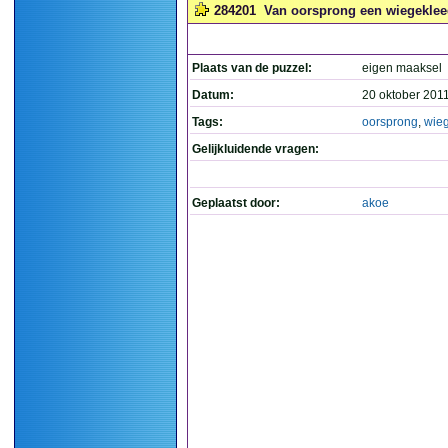
284201
Van oorsprong een wiegekleed
Plaats van de puzzel:
eigen maaksel
Datum:
20 oktober 201
Tags:
oorsprong
,
wie
Gelijkluidende vragen:
Geplaatst door:
akoe