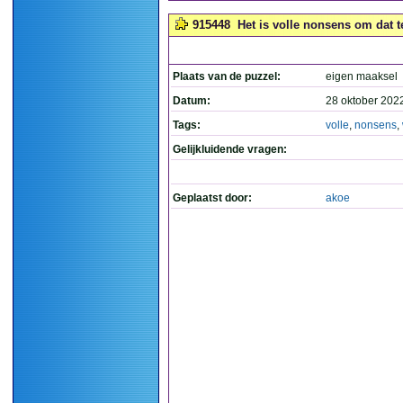
915448
Het is volle nonsens om dat te
Plaats van de puzzel:
eigen maaksel
Datum:
28 oktober 202
Tags:
volle
,
nonsens
,
Gelijkluidende vragen:
Geplaatst door:
akoe