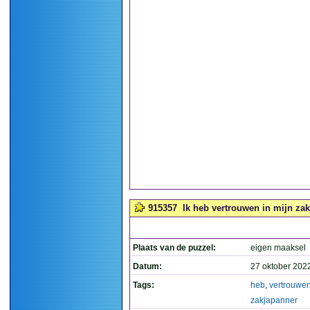
915357
Ik heb vertrouwen in mijn zakj
Plaats van de puzzel:
eigen maaksel
Datum:
27 oktober 202
Tags:
heb
,
vertrouwe
zakjapanner