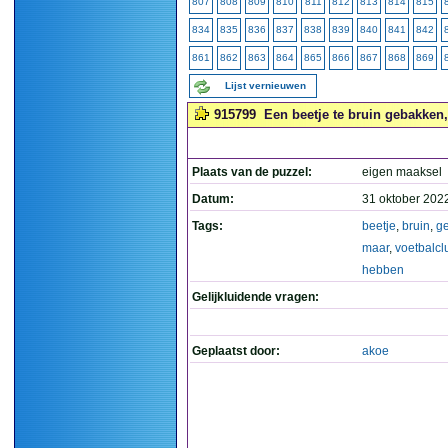
807
808
809
810
811
812
813
814
815
834
835
836
837
838
839
840
841
842
861
862
863
864
865
866
867
868
869
Lijst vernieuwen
915799
Een beetje te bruin gebakken,
Plaats van de puzzel:
eigen maaksel
Datum:
31 oktober 202
Tags:
beetje
,
bruin
,
g
maar
,
voetbalcl
hebben
Gelijkluidende vragen:
Geplaatst door:
akoe