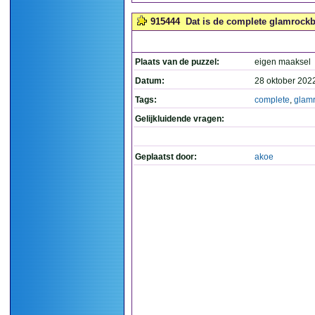
915444
Dat is de complete glamrockba
Plaats van de puzzel:
eigen maaksel
Datum:
28 oktober 202
Tags:
complete
,
glam
Gelijkluidende vragen:
Geplaatst door:
akoe