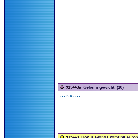
915443a
Geheim gewicht. (10)
...P.O....
915443
Ook 's avonds komt hij er rond