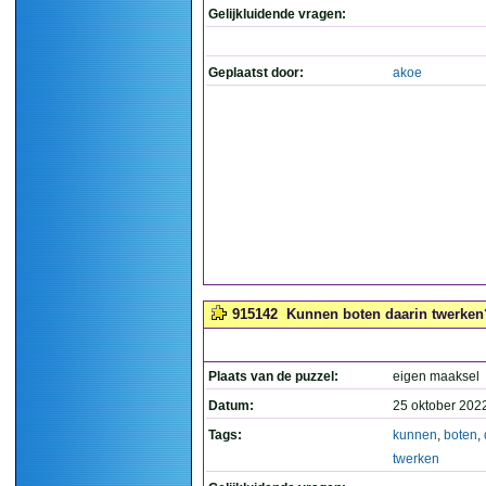
Gelijkluidende vragen:
Geplaatst door:
akoe
915142
Kunnen boten daarin twerken?
Plaats van de puzzel:
eigen maaksel
Datum:
25 oktober 202
Tags:
kunnen
,
boten
,
twerken