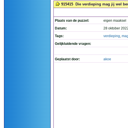
915415
Die verdieping mag jij wel be
Plaats van de puzzel:
eigen maaksel
Datum:
28 oktober 202
Tags:
verdieping
,
ma
Gelijkluidende vragen:
Geplaatst door:
akoe