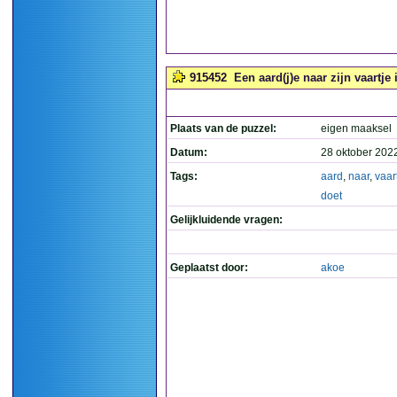
915452
Een aard(j)e naar zijn vaartje 
Plaats van de puzzel:
eigen maaksel
Datum:
28 oktober 202
Tags:
aard
,
naar
,
vaar
doet
Gelijkluidende vragen:
Geplaatst door:
akoe