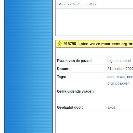
.A.. ..O..E. ...K..
915796
Laten we ze maar eens erg br
Plaats van de puzzel:
eigen maaksel
Datum:
31 oktober 202
Tags:
laten
,
maar
,
ee
bruin
,
bakken
Gelijkluidende vragen:
Geplaatst door:
akoe