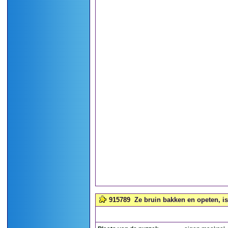
915789
Ze bruin bakken en opeten, is 