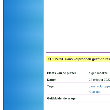
915054
Gans volproppen geeft dit resu
Plaats van de puzzel:
eigen maaksel
Datum:
24 oktober 202
Tags:
gans
,
volpropp
resultaat
Gelijkluidende vragen: