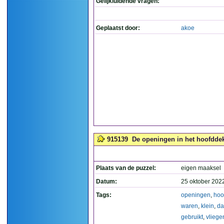
Gelijkluidende vragen:
Geplaatst door:
akoe
915139
De openingen in het hoofddeks
Plaats van de puzzel:
eigen maaksel
Datum:
25 oktober 202
Tags:
openingen
,
hoo
waren
,
klein
,
da
gebruikt
,
vliege