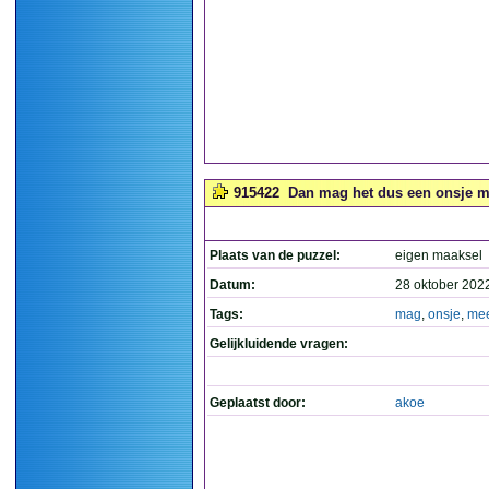
915422
Dan mag het dus een onsje mee
Plaats van de puzzel:
eigen maaksel
Datum:
28 oktober 202
Tags:
mag
,
onsje
,
me
Gelijkluidende vragen:
Geplaatst door:
akoe