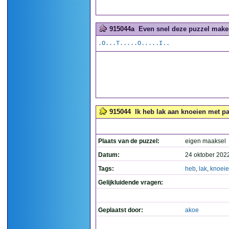
915044a
Even snel deze puzzel maken
.O...T.....O.....I..
915044
Ik heb lak aan knoeien met pa
Plaats van de puzzel:
eigen maaksel
Datum:
24 oktober 202
Tags:
heb
,
lak
,
knoei
Gelijkluidende vragen:
Geplaatst door:
akoe