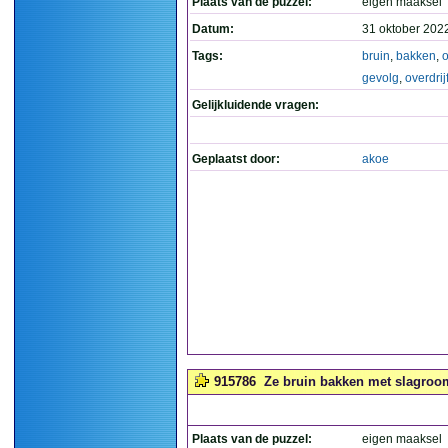
Plaats van de puzzel:
eigen maaksel
Datum:
31 oktober 202
Tags:
bruin
,
bakken
,
gevolg
,
overdrij
Gelijkluidende vragen:
Geplaatst door:
akoe
915786
Ze bruin bakken met slagroo
Plaats van de puzzel:
eigen maaksel