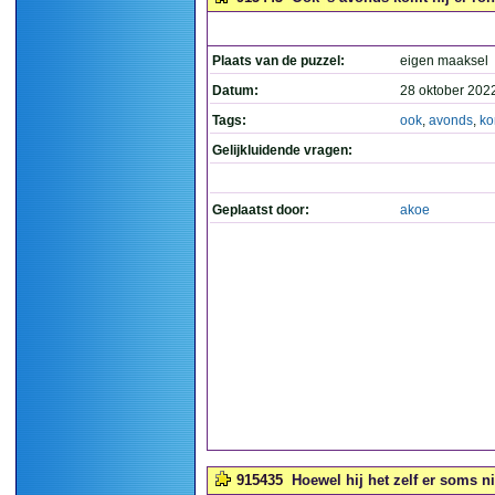
Plaats van de puzzel:
eigen maaksel
Datum:
28 oktober 202
Tags:
ook
,
avonds
,
ko
Gelijkluidende vragen:
Geplaatst door:
akoe
915435
Hoewel hij het zelf er soms ni