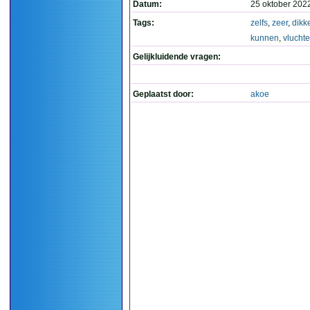
Datum:
25 oktober 202
Tags:
zelfs
,
zeer
,
dikk
kunnen
,
vlucht
Gelijkluidende vragen:
Geplaatst door:
akoe