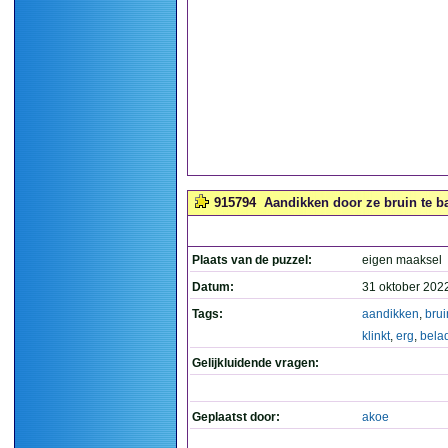
915794
Aandikken door ze bruin te ba
Plaats van de puzzel:
eigen maaksel
Datum:
31 oktober 202
Tags:
aandikken
,
brui
klinkt
,
erg
,
bela
Gelijkluidende vragen:
Geplaatst door:
akoe