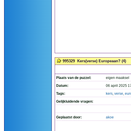
995329
Kers(verse) Europeaan? (4)
Plaats van de puzzel:
eigen maaksel
Datum:
06 april 2025 1
Tags:
kers
,
verse
,
eur
Gelijkluidende vragen:
Geplaatst door:
akoe