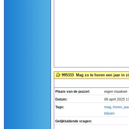
995333
Mag zo te horen een jaar in zi
Plaats van de puzzel:
eigen maaksel
Datum:
06 april 2025 1
Tags:
mag
,
horen
,
jaa
blijven
Gelijkluidende vragen: