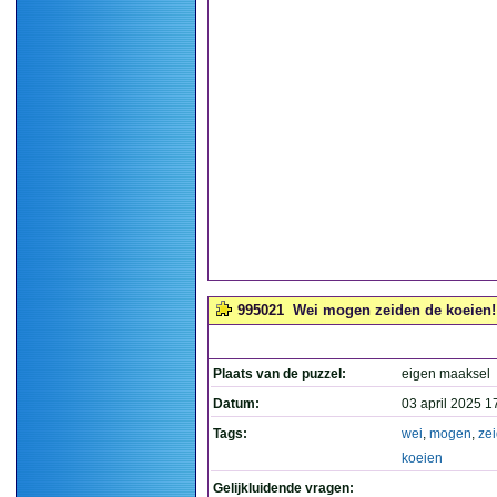
995021
Wei mogen zeiden de koeien! 
Plaats van de puzzel:
eigen maaksel
Datum:
03 april 2025 1
Tags:
wei
,
mogen
,
ze
koeien
Gelijkluidende vragen: