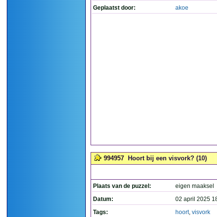
Geplaatst door:
akoe
994957
Hoort bij een visvork? (10)
Plaats van de puzzel:
eigen maaksel
Datum:
02 april 2025 1
Tags:
hoort
,
visvork