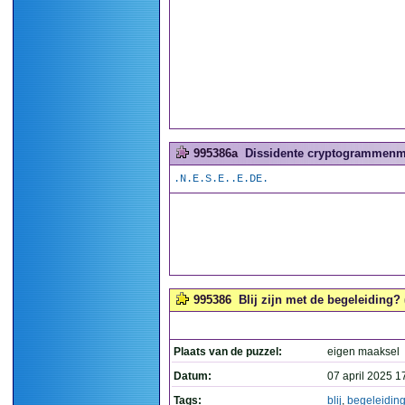
995386a
Dissidente cryptogrammenma
.N.E.S.E..E.DE.
995386
Blij zijn met de begeleiding? 
Plaats van de puzzel:
eigen maaksel
Datum:
07 april 2025 1
Tags:
blij
,
begeleidin