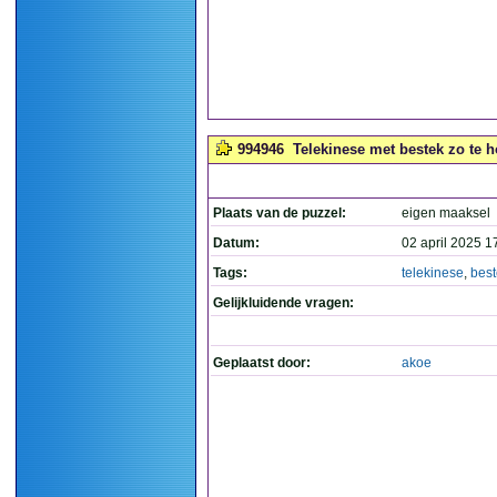
994946
Telekinese met bestek zo te h
Plaats van de puzzel:
eigen maaksel
Datum:
02 april 2025 1
Tags:
telekinese
,
best
Gelijkluidende vragen:
Geplaatst door:
akoe