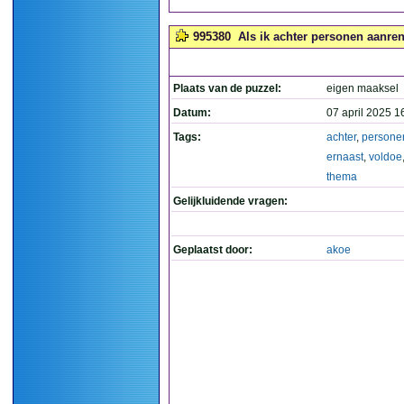
995380
Als ik achter personen aanren
Plaats van de puzzel:
eigen maaksel
Datum:
07 april 2025 1
Tags:
achter
,
persone
ernaast
,
voldoe
thema
Gelijkluidende vragen:
Geplaatst door:
akoe