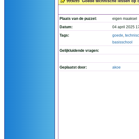
995095
Goede technische lessen op d
Plaats van de puzzel:
eigen maaksel
Datum:
04 april 2025 1
Tags:
goede
,
technis
basisschool
Gelijkluidende vragen:
Geplaatst door:
akoe