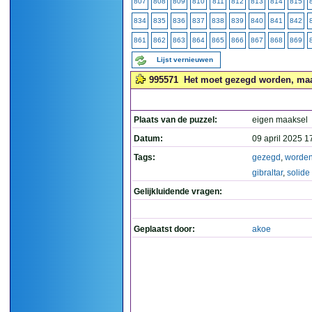
807
808
809
810
811
812
813
814
815
834
835
836
837
838
839
840
841
842
861
862
863
864
865
866
867
868
869
Lijst vernieuwen
995571
Het moet gezegd worden, maar d
Plaats van de puzzel:
eigen maaksel
Datum:
09 april 2025 1
Tags:
gezegd
,
worde
gibraltar
,
solide
Gelijkluidende vragen:
Geplaatst door:
akoe