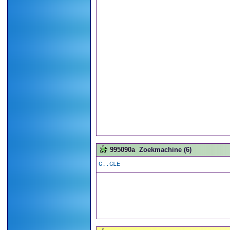
995090a
Zoekmachine (6)
G..GLE