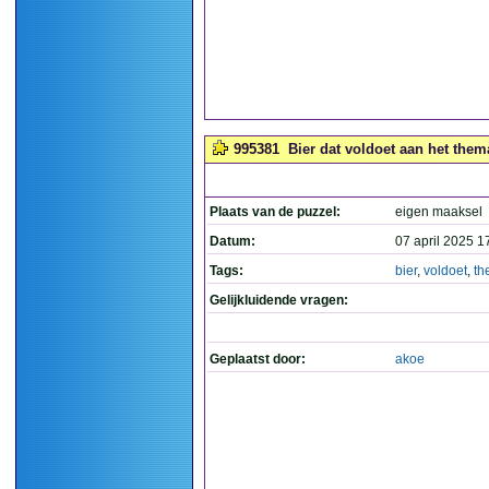
995381
Bier dat voldoet aan het them
Plaats van de puzzel:
eigen maaksel
Datum:
07 april 2025 1
Tags:
bier
,
voldoet
,
th
Gelijkluidende vragen:
Geplaatst door:
akoe