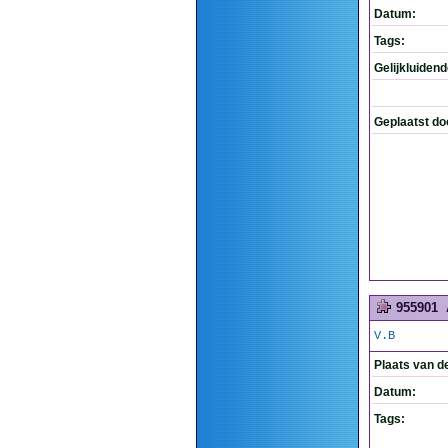
Datum:
Tags:
Gelijkluiden
Geplaatst do
955901
V.B
Plaats van d
Datum:
Tags: