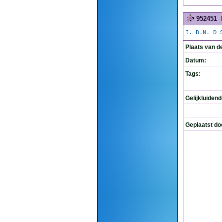
952451
I. D.N. D 
Plaats van d
Datum:
Tags:
Gelijkluiden
Geplaatst do