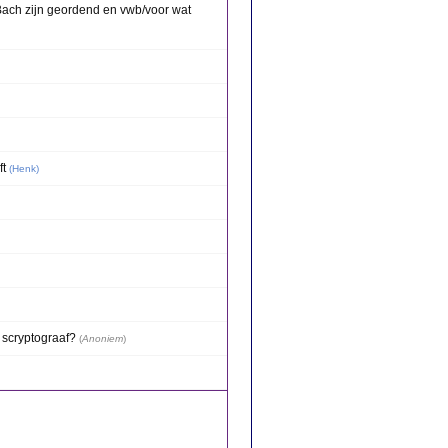
ach zijn geordend en vwb/voor wat
ft
(
Henk
)
e scryptograaf?
(
Anoniem
)