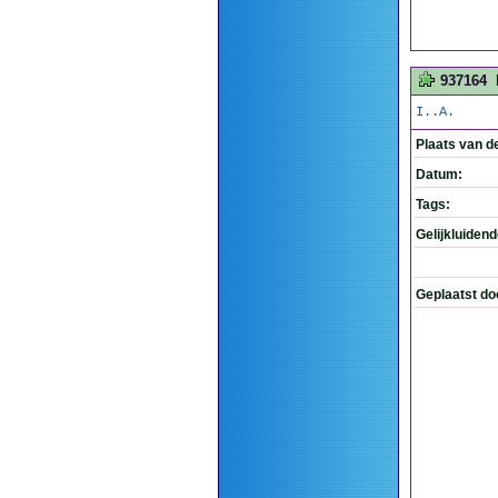
937164
I..A.
Plaats van d
Datum:
Tags:
Gelijkluiden
Geplaatst do