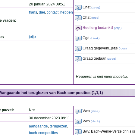
20 januari 2024 09:51
Chat
(
zeeg
)
frans
,
dier
,
contact
,
hebben
Chat
(
roos
)
de vragen:
Heel erg bedankt!
(
jetje
)
or:
jetje
Ggd
(
Henk
)
Graag gegeven!..jetje
(
roos
)
Graag gedaan
(
zeeg
)
Reageren is niet meer mogelijk.
Aangaande het teruglezen van Bach-composities (1,1,1)
e puzzel:
Nrc
Vwb
(
akoe
)
30 december 2023 09:11
Vwb
(
Henk
)
aangaande
,
teruglezen
,
Bwv, Bach-Werke-Verzeichnis i
bach-composities