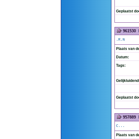
Geplaatst do
961530
.R.N
Plaats van d
Datum:
Tags:
Gelijkluiden
Geplaatst do
957889
C...
Plaats van d