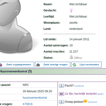
Naam:
Niet zichtbaar
Geslacht:
Leeftijd:
Niet zichtbaar
Woonplaats:
zwolle
Land:
nederland
Lid sinds:
14 januari 2011
Aantal aanvragen:
19
Aantal reacties:
11.227
Status:
Offline
Zoek cryptogrammen
Zoek overige vragen
Lijst vernieuwen
Huurovereenkomst (5)
e puzzel:
NRC
Pacht?
(
zwaluw
)
26 februari 2025 09:20
Ja fijn, hartelijk bedankt
(
jetje
)
huurovereenkomst
Graag gedaan
(
zwaluw
)
de vragen:
470816