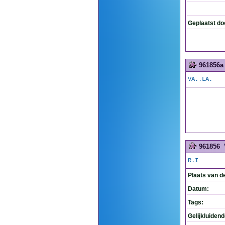
Geplaatst do
961856a
VA..LA.
961856
R.I
Plaats van d
Datum:
Tags:
Gelijkluiden