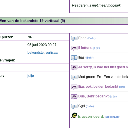
Reageren is niet meer mogelijk.
Een van de bekendste 19 verticaal (5)
e puzzel:
NRC
Epen
(
Behr
)
05 juni 2023 09:27
5 letters
(
jetje
)
bekendste
,
verticaal
Ilias
(
Behr
)
de vragen:
Ja sorry, ik had het niet goed
or:
jetje
Mod groen. En : Een van de bek
Ilias ook, beiden bedankt
(
jetje
)
Dus, Behr bedankt
(
jetje
)
Ggd
(
Behr
)
Is gecorrigeerd.
(
Moderator
)