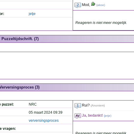
Mod,
(
akoe
)
or:
jetje
Reageren is niet meer mogelijk.
Puzzeltijdschrift. (7)
Verversingsproces (3)
e puzzel:
NRC
Rui?
(
Anoniem
)
05 maart 2024 09:39
Ja, bedankt!
(
jetje
)
verversingsproces
de vragen:
Reageren is niet meer mogelijk.