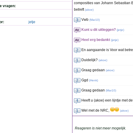
composities van Johann Sebastian B
de vragen:
betreft
(
akoe
)
Vwb
(
Mar10
)
or:
jetje
Kunt u dit uitleggen?
(
jetje
)
Heel erg bedankt
(
jetje
)
En aangaande is Voor wat betre
Duidelijk?
(
akoe
)
Graag gedaan
(
akoe
)
Ggd
(
Henk
)
Graag gedaan
(
Mar10
)
Heeft u (akoe) een lijntje met d
Wel met de NRC,
(
akoe
)
Reageren is niet meer mogelijk.