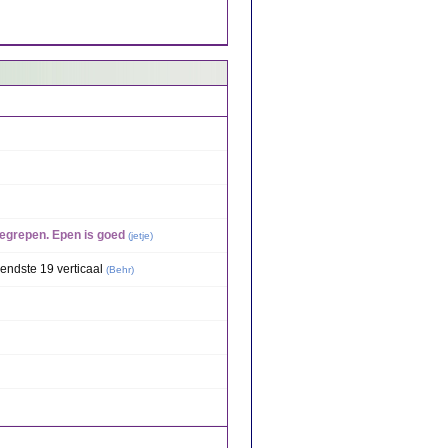
 begrepen. Epen is goed
(
jetje
)
endste 19 verticaal
(
Behr
)