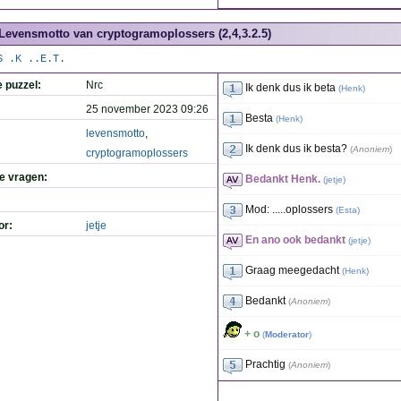
Levensmotto van cryptogramoplossers (2,4,3.2.5)
S .K ..E.T.
e puzzel:
Nrc
Ik denk dus ik beta
(
Henk
)
25 november 2023 09:26
Besta
(
Henk
)
levensmotto
,
Ik denk dus ik besta?
(
Anoniem
)
cryptogramoplossers
de vragen:
Bedankt Henk.
(
jetje
)
Mod: .....oplossers
(
Esta
)
or:
jetje
En ano ook bedankt
(
jetje
)
Graag meegedacht
(
Henk
)
Bedankt
(
Anoniem
)
+ o
(
Moderator
)
Prachtig
(
Anoniem
)