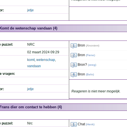
or:
jetje
Komt de wetenschap vandaan (4)
e puzzel:
NRC
Bron
(
Anoniem
)
02 maart 2024 09:29
Bron
(
Fiene
)
komt
,
wetenschap
,
Bron?
(
zeeg
)
vandaan
de vragen:
Bron
(
Behr
)
or:
jetje
Reageren is niet meer mogelijk.
Frans dier om contact te hebben (4)
e puzzel:
Nrc
Chat
(
Henk
)