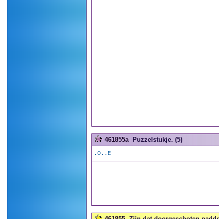
461855a
Puzzelstukje. (5)
.O..E
461855
Zijn dat doorgeschoten padde