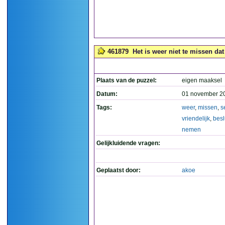
461879
Het is weer niet te missen dat
Plaats van de puzzel:
eigen maaksel
Datum:
01 november 2
Tags:
weer
,
missen
,
s
vriendelijk
,
besl
nemen
Gelijkluidende vragen:
Geplaatst door:
akoe