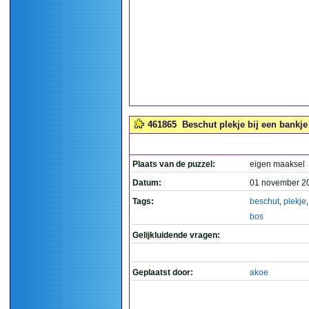
461865
Beschut plekje bij een bankje 
Plaats van de puzzel:
eigen maaksel
Datum:
01 november 2
Tags:
beschut
,
plekje
bos
Gelijkluidende vragen:
Geplaatst door:
akoe