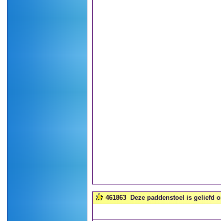
461863
Deze paddenstoel is geliefd 