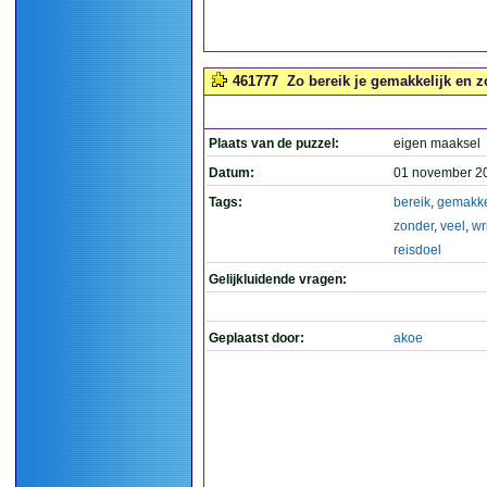
461777
Zo bereik je gemakkelijk en zon
Plaats van de puzzel:
eigen maaksel
Datum:
01 november 2
Tags:
bereik
,
gemakke
zonder
,
veel
,
wr
reisdoel
Gelijkluidende vragen:
Geplaatst door:
akoe