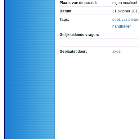
Plaats van de puzzel:
eigen maaksel
Datum:
31 oktober 201
Tags:
doet
,
vastberad
handballer
Gelijkluidende vragen:
Geplaatst door:
akoe