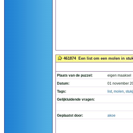
461874
Een list om een molen in stuk
Plaats van de puzzel:
eigen maaksel
Datum:
01 november 2
Tags:
list
,
molen
,
stuk
Gelijkluidende vragen:
Geplaatst door:
akoe