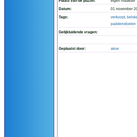
Plaats van de puzzel:
eigen maaksel
Datum:
01 november 2
Tags:
verkoopt
,
belsk
paddenstoelen
Gelijkluidende vragen:
Geplaatst door:
akoe