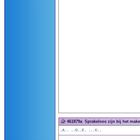
461879a
Sprakeloos zijn bij het make
.A.. ..O..E. ...K..