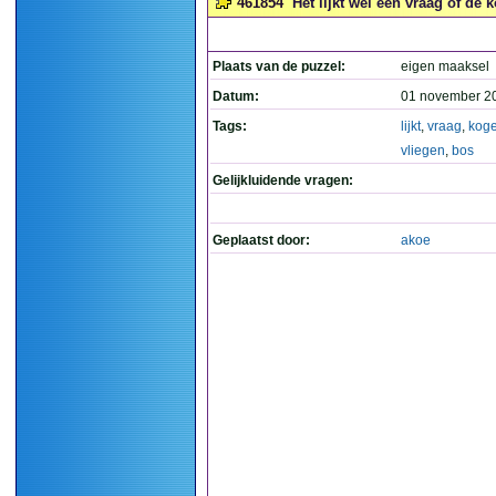
461854
Het lijkt wel een vraag of de 
Plaats van de puzzel:
eigen maaksel
Datum:
01 november 2
Tags:
lijkt
,
vraag
,
koge
vliegen
,
bos
Gelijkluidende vragen:
Geplaatst door:
akoe