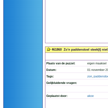
461860
Zo'n paddenstoel steek(t) niet
Plaats van de puzzel:
eigen maaksel
Datum:
01 november 2
Tags:
zon
,
paddensto
Gelijkluidende vragen:
Geplaatst door:
akoe