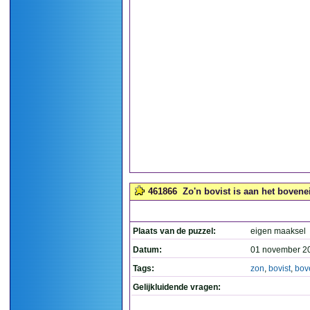
461866
Zo'n bovist is aan het bovene
Plaats van de puzzel:
eigen maaksel
Datum:
01 november 2
Tags:
zon
,
bovist
,
bov
Gelijkluidende vragen: