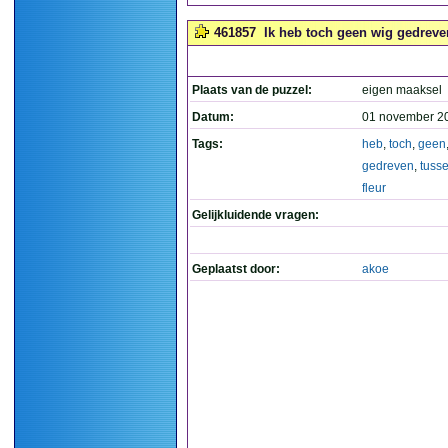
461857
Ik heb toch geen wig gedreven
Plaats van de puzzel:
eigen maaksel
Datum:
01 november 2
Tags:
heb
,
toch
,
geen
gedreven
,
tuss
fleur
Gelijkluidende vragen:
Geplaatst door:
akoe