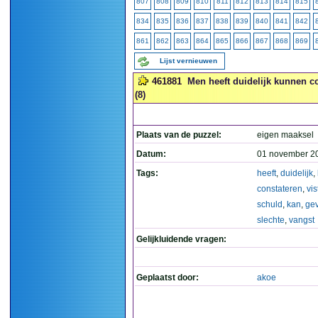
807
808
809
810
811
812
813
814
815
834
835
836
837
838
839
840
841
842
861
862
863
864
865
866
867
868
869
Lijst vernieuwen
461881
Men heeft duidelijk kunnen co
(8)
Plaats van de puzzel:
eigen maaksel
Datum:
01 november 2
Tags:
heeft
,
duidelijk
,
constateren
,
vis
schuld
,
kan
,
ge
slechte
,
vangst
Gelijkluidende vragen:
Geplaatst door:
akoe