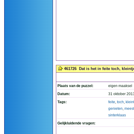
461726
Dat is het in feite toch, klein
Plaats van de puzzel:
eigen maaksel
Datum:
31 oktober 201
Tags:
feite
,
toch
,
klein
genieten
,
mees
sinterklaas
Gelijkluidende vragen: