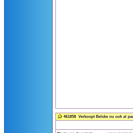
461858
Verkoopt Belske nu ook al pa