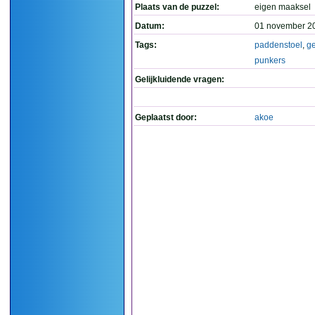
Plaats van de puzzel:
eigen maaksel
Datum:
01 november 2
Tags:
paddenstoel
,
ge
punkers
Gelijkluidende vragen:
Geplaatst door:
akoe