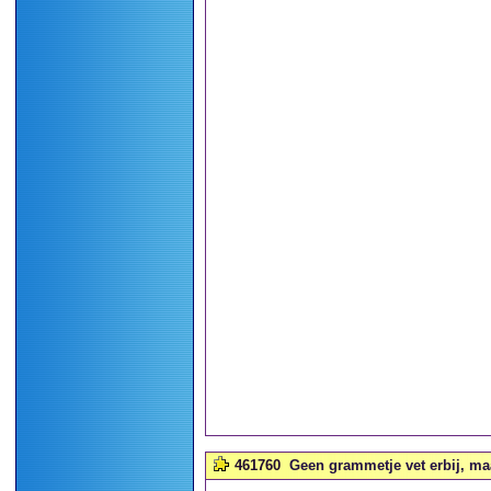
461760
Geen grammetje vet erbij, maa