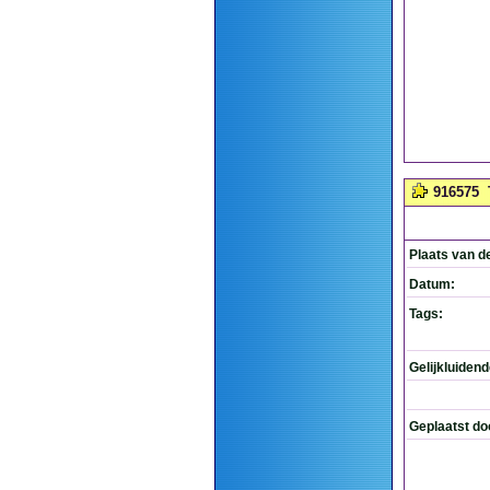
916575
Plaats van d
Datum:
Tags:
Gelijkluiden
Geplaatst do