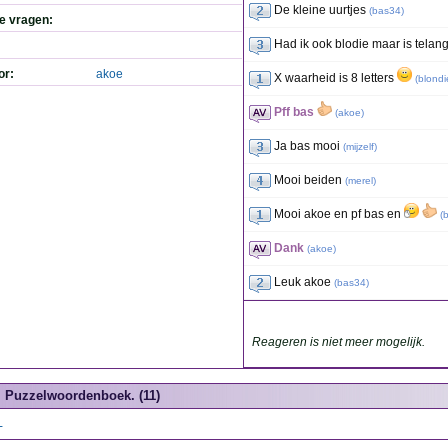
De kleine uurtjes
(
bas34
)
de vragen:
Had ik ook blodie maar is telan
or:
akoe
X waarheid is 8 letters
(
blondi
Pff bas
(
akoe
)
Ja bas mooi
(
mijzelf
)
Mooi beiden
(
merel
)
Mooi akoe en pf bas en
(
b
Dank
(
akoe
)
Leuk akoe
(
bas34
)
Reageren is niet meer mogelijk.
Puzzelwoordenboek. (11)
L