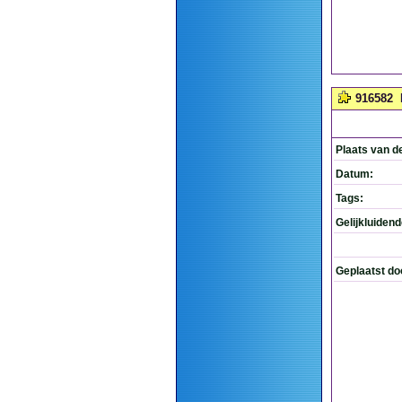
916582
Plaats van d
Datum:
Tags:
Gelijkluiden
Geplaatst do