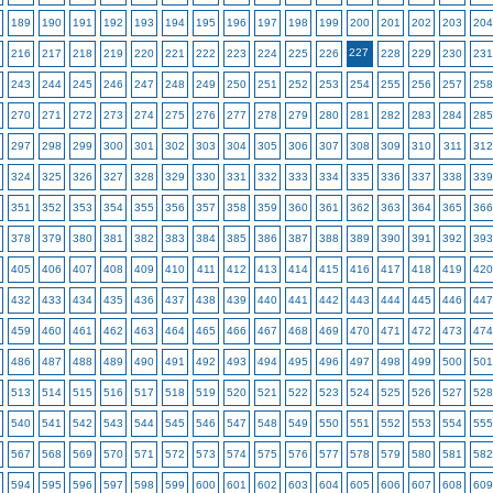
189
190
191
192
193
194
195
196
197
198
199
200
201
202
203
204
227
216
217
218
219
220
221
222
223
224
225
226
228
229
230
231
243
244
245
246
247
248
249
250
251
252
253
254
255
256
257
258
270
271
272
273
274
275
276
277
278
279
280
281
282
283
284
285
297
298
299
300
301
302
303
304
305
306
307
308
309
310
311
312
324
325
326
327
328
329
330
331
332
333
334
335
336
337
338
339
351
352
353
354
355
356
357
358
359
360
361
362
363
364
365
366
378
379
380
381
382
383
384
385
386
387
388
389
390
391
392
393
405
406
407
408
409
410
411
412
413
414
415
416
417
418
419
420
432
433
434
435
436
437
438
439
440
441
442
443
444
445
446
447
459
460
461
462
463
464
465
466
467
468
469
470
471
472
473
474
486
487
488
489
490
491
492
493
494
495
496
497
498
499
500
501
513
514
515
516
517
518
519
520
521
522
523
524
525
526
527
528
540
541
542
543
544
545
546
547
548
549
550
551
552
553
554
555
567
568
569
570
571
572
573
574
575
576
577
578
579
580
581
582
594
595
596
597
598
599
600
601
602
603
604
605
606
607
608
609