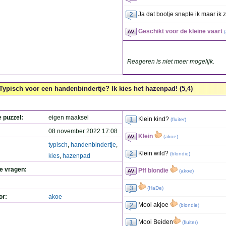
Ja dat bootje snapte ik maar ik z
Geschikt voor de kleine vaart
(
Reageren is niet meer mogelijk.
Typisch voor een handenbindertje? Ik kies het hazenpad! (5,4)
e puzzel:
eigen maaksel
Klein kind?
(
fluiter
)
08 november 2022 17:08
Klein
(
akoe
)
typisch
,
handenbindertje
,
Klein wild?
(
blondie
)
kies
,
hazenpad
de vragen:
Pff blondie
(
akoe
)
(
HaDe
)
or:
akoe
Mooi akjoe
(
blondie
)
Mooi Beiden
(
fluiter
)