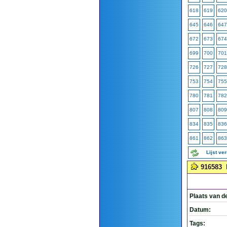
618
619
620
645
646
647
672
673
674
699
700
701
726
727
728
753
754
755
780
781
782
807
808
809
834
835
836
861
862
863
Lijst ve
916583
Plaats van d
Datum:
Tags: