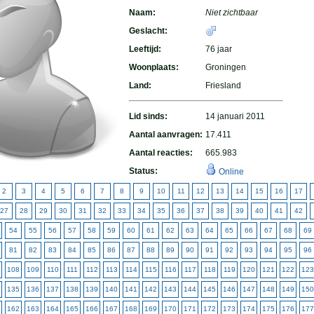
Naam:
Niet zichtbaar
Geslacht:
Leeftijd:
76 jaar
Woonplaats:
Groningen
Land:
Friesland
Lid sinds:
14 januari 2011
Aantal aanvragen:
17.411
Aantal reacties:
665.983
Status:
Online
2
3
4
5
6
7
8
9
10
11
12
13
14
15
16
17
27
28
29
30
31
32
33
34
35
36
37
38
39
40
41
42
54
55
56
57
58
59
60
61
62
63
64
65
66
67
68
69
81
82
83
84
85
86
87
88
89
90
91
92
93
94
95
96
108
109
110
111
112
113
114
115
116
117
118
119
120
121
122
123
135
136
137
138
139
140
141
142
143
144
145
146
147
148
149
150
162
163
164
165
166
167
168
169
170
171
172
173
174
175
176
177