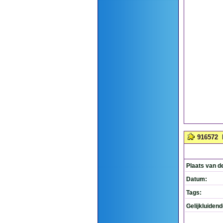
916572
Plaats van d
Datum:
Tags:
Gelijkluiden