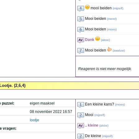
mooi beiden
(
mijzelf
)
Mooi beiden
(
merel
)
Mooi beiden
(
moes
)
Dank
(
akoe
)
Mooi beiden
(
zwaluw
)
Reageren is niet meer mogelijk.
Lootje. (2,6,4)
e puzzel:
eigen maaksel
Een kleine kans?
(
moes
)
08 november 2022 16:57
Mooi
(
mijzelf
)
lootje
.. kleine
(
akoe
)
de vragen:
De kleine
(
mijzelf
)