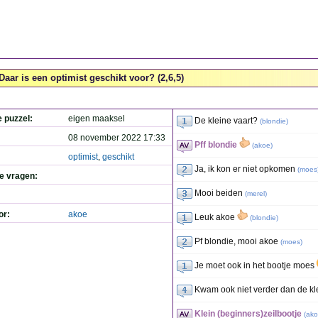
Daar is een optimist geschikt voor? (2,6,5)
e puzzel:
eigen maaksel
De kleine vaart?
(
blondie
)
08 november 2022 17:33
Pff blondie
(
akoe
)
optimist
,
geschikt
Ja, ik kon er niet opkomen
(
moes
de vragen:
Mooi beiden
(
merel
)
or:
akoe
Leuk akoe
(
blondie
)
Pf blondie, mooi akoe
(
moes
)
Je moet ook in het bootje moes
Kwam ook niet verder dan de kl
Klein (beginners)zeilbootje
(
ak