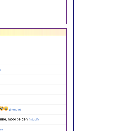
)
(
blondie
)
eine, mooi beiden
(
mijzelf
)
oe
)