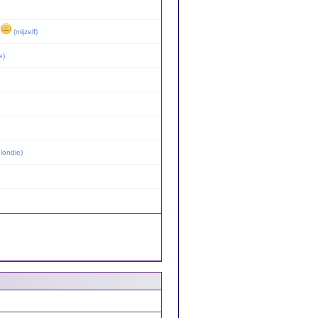
g
(
mijzelf
)
e
)
londie
)