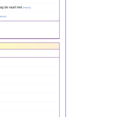
ag de vaart niet
(
moes
)
akoe
)