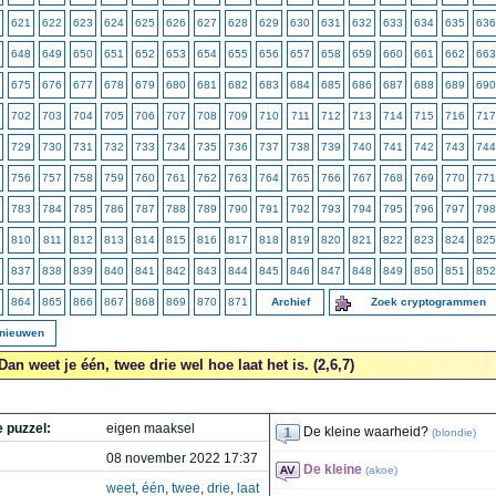
621
622
623
624
625
626
627
628
629
630
631
632
633
634
635
636
648
649
650
651
652
653
654
655
656
657
658
659
660
661
662
663
675
676
677
678
679
680
681
682
683
684
685
686
687
688
689
690
702
703
704
705
706
707
708
709
710
711
712
713
714
715
716
717
729
730
731
732
733
734
735
736
737
738
739
740
741
742
743
744
756
757
758
759
760
761
762
763
764
765
766
767
768
769
770
771
783
784
785
786
787
788
789
790
791
792
793
794
795
796
797
798
810
811
812
813
814
815
816
817
818
819
820
821
822
823
824
825
837
838
839
840
841
842
843
844
845
846
847
848
849
850
851
852
864
865
866
867
868
869
870
871
Archief
Zoek cryptogrammen
rnieuwen
Dan weet je één, twee drie wel hoe laat het is. (2,6,7)
e puzzel:
eigen maaksel
De kleine waarheid?
(
blondie
)
08 november 2022 17:37
De kleine
(
akoe
)
weet
,
één
,
twee
,
drie
,
laat