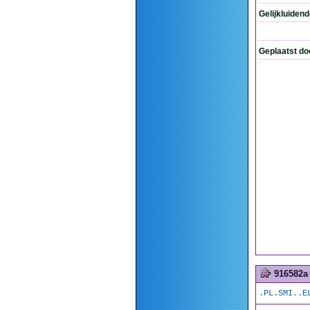
Gelijkluiden
Geplaatst do
916582a
.PL.SMI..E