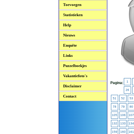
Toevoegen
Statistieken
Help
Nieuws
Enquête
Links
Puzzelboekjes
Vakantiefoto's
1
Pagina:
Disclaimer
26
Contact
51
52
53
78
79
80
105
106
107
132
133
134
159
160
161