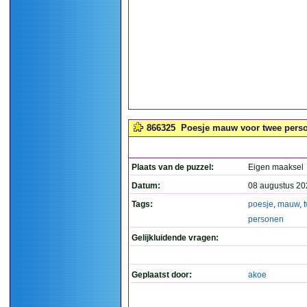
866325
Poesje mauw voor twee perso
Plaats van de puzzel:
Eigen maaksel
Datum:
08 augustus 20
Tags:
poesje
,
mauw
,
personen
Gelijkluidende vragen:
Geplaatst door:
akoe