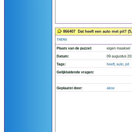
866407
Dat heeft een auto met pit? (5
THEMA
Plaats van de puzzel:
eigen maaksel
Datum:
09 augustus 20
Tags:
heeft
,
auto
,
pit
Gelijkluidende vragen:
Geplaatst door:
akoe