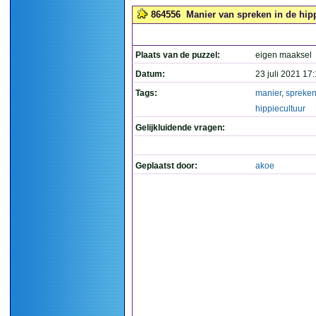
864556
Manier van spreken in de hipp
Plaats van de puzzel:
eigen maaksel
Datum:
23 juli 2021 17
Tags:
manier
,
spreke
hippiecultuur
Gelijkluidende vragen:
Geplaatst door:
akoe