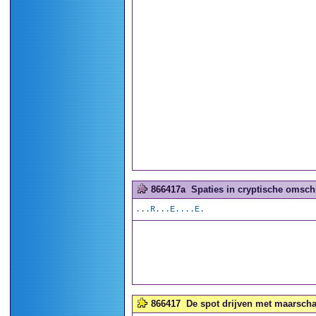
866417a
Spaties in cryptische omschr
...R...E....E.
866417
De spot drijven met maarschal