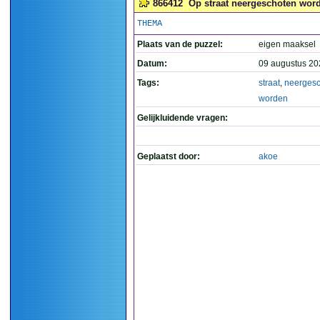
866412
Op straat neergeschoten word
THEMA
Plaats van de puzzel:
eigen maaksel
Datum:
09 augustus 20
Tags:
straat
,
neerges
worden
Gelijkluidende vragen:
Geplaatst door:
akoe