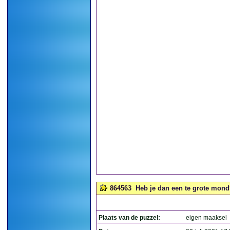
864563
Heb je dan een te grote mond
Plaats van de puzzel:
eigen maaksel