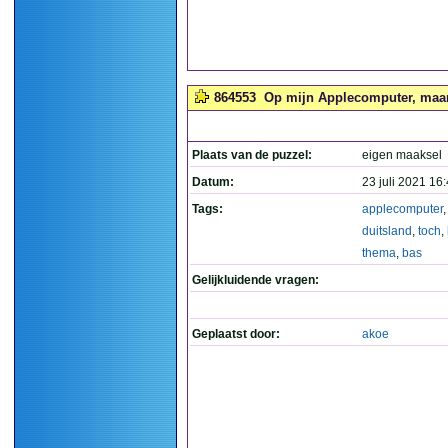
864553
Op mijn Applecomputer, maar 
Plaats van de puzzel:
eigen maaksel
Datum:
23 juli 2021 16
Tags:
applecomputer
duitsland
,
toch
,
thema
,
bas
Gelijkluidende vragen:
Geplaatst door:
akoe