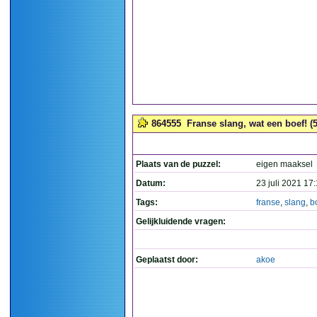
864555
Franse slang, wat een boef! (5
Plaats van de puzzel:
eigen maaksel
Datum:
23 juli 2021 17
Tags:
franse
,
slang
,
b
Gelijkluidende vragen:
Geplaatst door:
akoe