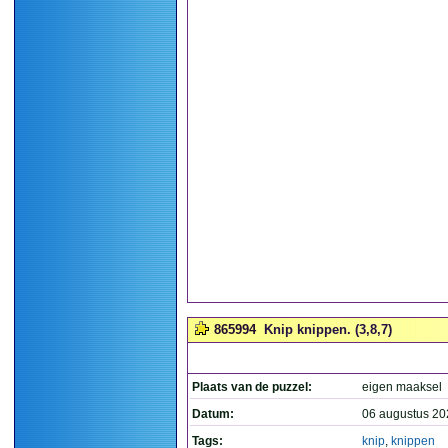
865994
Knip knippen. (3,8,7)
Plaats van de puzzel:
eigen maaksel
Datum:
06 augustus 20
Tags:
knip
,
knippen