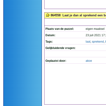
864558
Laat je dan al sprekend een b
Plaats van de puzzel:
eigen maaksel
Datum:
23 juli 2021 17
Tags:
laat
,
sprekend
,
Gelijkluidende vragen:
Geplaatst door:
akoe