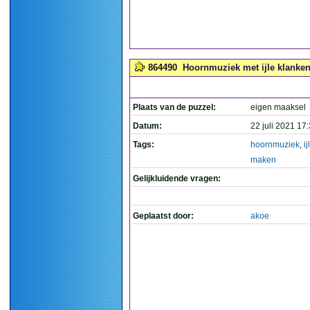
864490
Hoornmuziek met ijle klanken
Plaats van de puzzel:
eigen maaksel
Datum:
22 juli 2021 17
Tags:
hoornmuziek
,
ij
maken
Gelijkluidende vragen:
Geplaatst door:
akoe