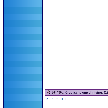
864490a
Cryptische omschrijving. (12
P..Z..S..K.E