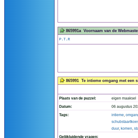
865991a
Voornaam van de Webmaster.
P.T.R
865991
Te intieme omgang met een sc
Plaats van de puzzel:
eigen maaksel
Datum:
06 augustus 20
Tags:
intieme
,
omgan
schubstaartkoe
duur
,
komen
,
st
Gelijkluidende vragen: