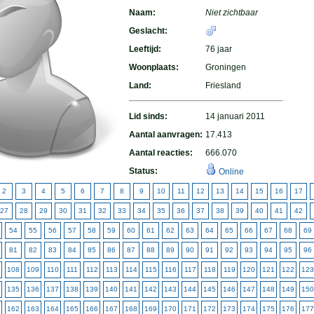
Naam:
Niet zichtbaar
Geslacht:
Leeftijd:
76 jaar
Woonplaats:
Groningen
Land:
Friesland
Lid sinds:
14 januari 2011
Aantal aanvragen:
17.413
Aantal reacties:
666.070
Status:
Online
2
3
4
5
6
7
8
9
10
11
12
13
14
15
16
17
27
28
29
30
31
32
33
34
35
36
37
38
39
40
41
42
54
55
56
57
58
59
60
61
62
63
64
65
66
67
68
69
81
82
83
84
85
86
87
88
89
90
91
92
93
94
95
96
108
109
110
111
112
113
114
115
116
117
118
119
120
121
122
123
135
136
137
138
139
140
141
142
143
144
145
146
147
148
149
150
162
163
164
165
166
167
168
169
170
171
172
173
174
175
176
177