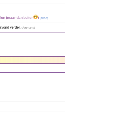
alen (maar dan buiten
)
(
akoe
)
avond verder.
(
Anoniem
)