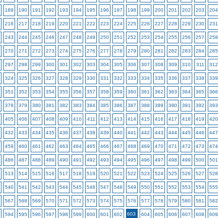
189
190
191
192
193
194
195
196
197
198
199
200
201
202
203
204
216
217
218
219
220
221
222
223
224
225
226
227
228
229
230
231
243
244
245
246
247
248
249
250
251
252
253
254
255
256
257
258
270
271
272
273
274
275
276
277
278
279
280
281
282
283
284
285
297
298
299
300
301
302
303
304
305
306
307
308
309
310
311
312
324
325
326
327
328
329
330
331
332
333
334
335
336
337
338
339
351
352
353
354
355
356
357
358
359
360
361
362
363
364
365
366
378
379
380
381
382
383
384
385
386
387
388
389
390
391
392
393
405
406
407
408
409
410
411
412
413
414
415
416
417
418
419
420
432
433
434
435
436
437
438
439
440
441
442
443
444
445
446
447
459
460
461
462
463
464
465
466
467
468
469
470
471
472
473
474
486
487
488
489
490
491
492
493
494
495
496
497
498
499
500
501
513
514
515
516
517
518
519
520
521
522
523
524
525
526
527
528
540
541
542
543
544
545
546
547
548
549
550
551
552
553
554
555
567
568
569
570
571
572
573
574
575
576
577
578
579
580
581
582
603
594
595
596
597
598
599
600
601
602
604
605
606
607
608
609