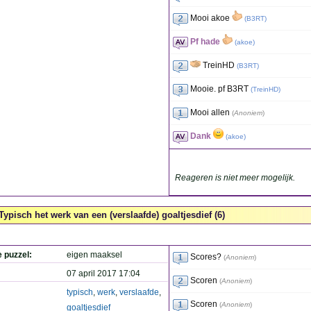
Mooi akoe
(
B3RT
)
Pf hade
(
akoe
)
TreinHD
(
B3RT
)
Mooie. pf B3RT
(
TreinHD
)
Mooi allen
(
Anoniem
)
Dank
(
akoe
)
Reageren is niet meer mogelijk.
Typisch het werk van een (verslaafde) goaltjesdief (6)
e puzzel:
eigen maaksel
Scores?
(
Anoniem
)
07 april 2017 17:04
Scoren
(
Anoniem
)
typisch
,
werk
,
verslaafde
,
Scoren
(
Anoniem
)
goaltjesdief