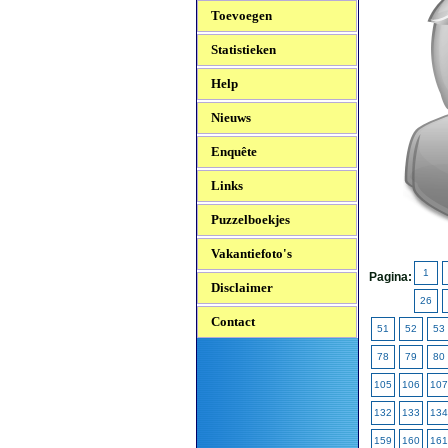
Toevoegen
Statistieken
Help
Nieuws
Enquête
Links
Puzzelboekjes
Vakantiefoto's
1
Pagina:
Disclaimer
26
Contact
51
52
53
78
79
80
105
106
107
132
133
134
159
160
161