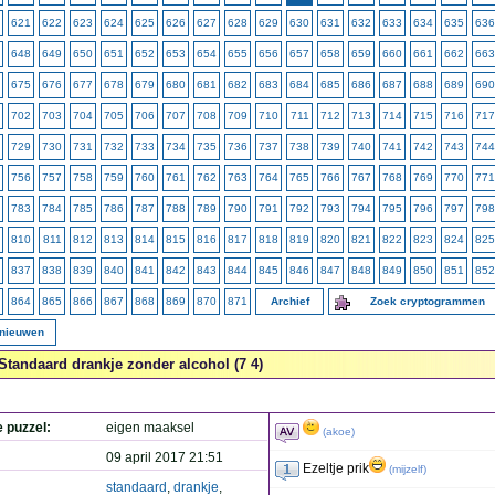
621
622
623
624
625
626
627
628
629
630
631
632
633
634
635
636
648
649
650
651
652
653
654
655
656
657
658
659
660
661
662
663
675
676
677
678
679
680
681
682
683
684
685
686
687
688
689
690
702
703
704
705
706
707
708
709
710
711
712
713
714
715
716
717
729
730
731
732
733
734
735
736
737
738
739
740
741
742
743
744
756
757
758
759
760
761
762
763
764
765
766
767
768
769
770
771
783
784
785
786
787
788
789
790
791
792
793
794
795
796
797
798
810
811
812
813
814
815
816
817
818
819
820
821
822
823
824
825
837
838
839
840
841
842
843
844
845
846
847
848
849
850
851
852
864
865
866
867
868
869
870
871
Archief
Zoek cryptogrammen
rnieuwen
Standaard drankje zonder alcohol (7 4)
e puzzel:
eigen maaksel
(
akoe
)
09 april 2017 21:51
Ezeltje prik
(
mijzelf
)
standaard
,
drankje
,