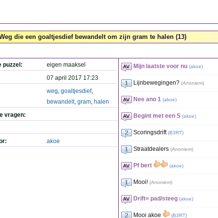
Weg die een goaltjesdief bewandelt om zijn gram te halen (13)
e puzzel:
eigen maaksel
Mijn laatste voor nu
(
akoe
)
07 april 2017 17:23
Lijnbewegingen?
(
Anoniem
)
weg
,
goaltjesdief
,
Nee ano 1
(
akoe
)
bewandelt
,
gram
,
halen
de vragen:
Begint met een S
(
akoe
)
Scoringsdrift
(
B3RT
)
or:
akoe
Straatdealers
(
Anoniem
)
Pf bert
(
akoe
)
Mooi!
(
Anoniem
)
Drift= pad/steeg
(
akoe
)
Mooi akoe
(
B3RT
)