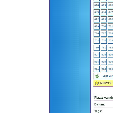
618
619
620
645
646
647
672
673
674
699
700
701
726
727
728
753
754
755
780
781
782
807
808
809
834
835
836
861
862
863
Lijst ve
662293
Plaats van d
Datum:
Tags: