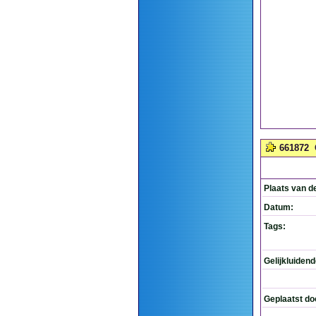
661872
Plaats van d
Datum:
Tags:
Gelijkluiden
Geplaatst do