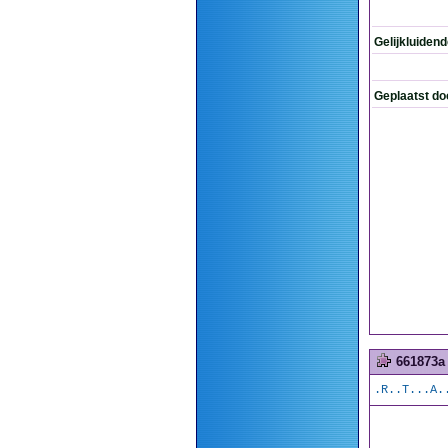
Gelijkluiden
Geplaatst do
661873a
.R..T...A.