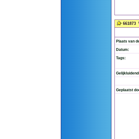
661873
Plaats van d
Datum:
Tags:
Gelijkluiden
Geplaatst do