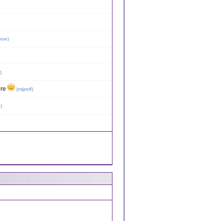
koe
)
)
ure
(
mijzelf
)
e
)