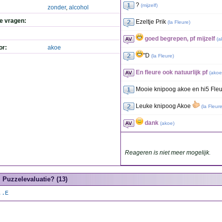
?
(
mijzelf
)
zonder
,
alcohol
de vragen:
Ezeltje Prik
(
la Fleure
)
goed begrepen, pf mijzelf
(
a
or:
akoe
"D
(
la Fleure
)
En fleure ook natuurlijk pf
(
akoe
Mooie knipoog akoe en hi5 Fle
Leuke knipoog Akoe
(
la Fleur
dank
(
akoe
)
Reageren is niet meer mogelijk.
Puzzelevaluatie? (13)
..E