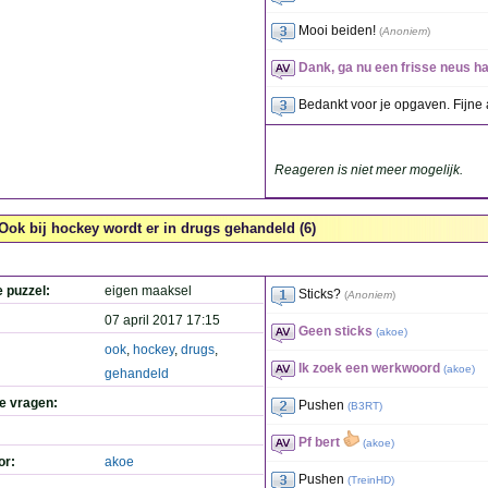
Mooi beiden!
(
Anoniem
)
Dank, ga nu een frisse neus h
Bedankt voor je opgaven. Fijne 
Reageren is niet meer mogelijk.
Ook bij hockey wordt er in drugs gehandeld (6)
e puzzel:
eigen maaksel
Sticks?
(
Anoniem
)
07 april 2017 17:15
Geen sticks
(
akoe
)
ook
,
hockey
,
drugs
,
Ik zoek een werkwoord
(
akoe
)
gehandeld
de vragen:
Pushen
(
B3RT
)
Pf bert
(
akoe
)
or:
akoe
Pushen
(
TreinHD
)