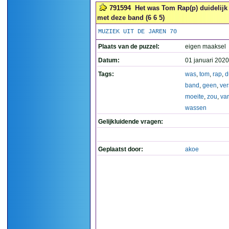
791594
Het was Tom Rap(p) duidelijk
met deze band (6 6 5)
MUZIEK UIT DE JAREN 70
Plaats van de puzzel:
eigen maaksel
Datum:
01 januari 2020
Tags:
was
,
tom
,
rap
,
d
band
,
geen
,
ver
moeite
,
zou
,
var
wassen
Gelijkluidende vragen:
Geplaatst door:
akoe