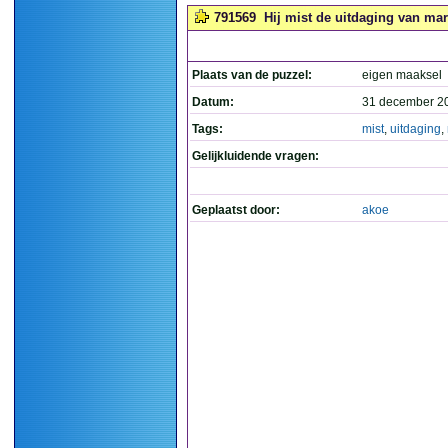
791569
Hij mist de uitdaging van mar
Plaats van de puzzel:
eigen maaksel
Datum:
31 december 2
Tags:
mist
,
uitdaging
,
Gelijkluidende vragen:
Geplaatst door:
akoe