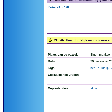
P.ZZ.LB..KJE
791346
Heel duidelijk een voice-over. 
Plaats van de puzzel:
Eigen maaksel
Datum:
29 december 2
Tags:
heel
,
duidelijk
,
Gelijkluidende vragen:
Geplaatst door:
akoe