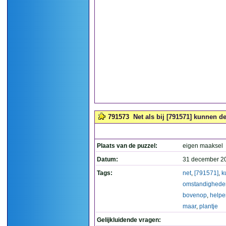
791573
Net als bij [791571] kunnen d
Plaats van de puzzel:
eigen maaksel
Datum:
31 december 2
Tags:
net
,
[791571]
,
k
omstandighede
bovenop
,
helpe
maar
,
plantje
Gelijkluidende vragen: