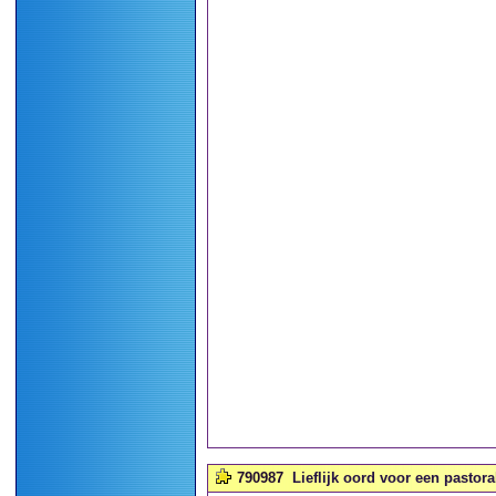
790987
Lieflijk oord voor een pastoral