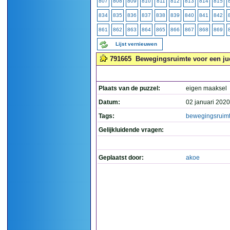
807
808
809
810
811
812
813
814
815
834
835
836
837
838
839
840
841
842
861
862
863
864
865
866
867
868
869
Lijst vernieuwen
791665
Bewegingsruimte voor een ju
Plaats van de puzzel:
eigen maaksel
Datum:
02 januari 2020
Tags:
bewegingsruim
Gelijkluidende vragen:
Geplaatst door:
akoe