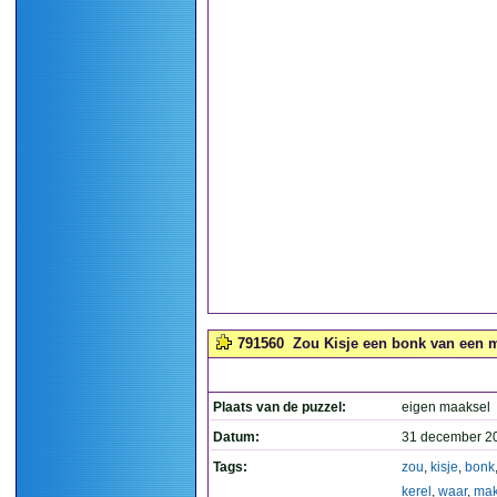
791560
Zou Kisje een bonk van een me
Plaats van de puzzel:
eigen maaksel
Datum:
31 december 2
Tags:
zou
,
kisje
,
bonk
kerel
,
waar
,
mak