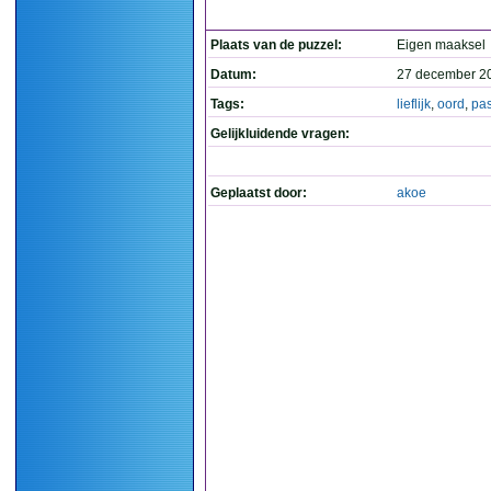
Plaats van de puzzel:
Eigen maaksel
Datum:
27 december 2
Tags:
lieflijk
,
oord
,
pas
Gelijkluidende vragen:
Geplaatst door:
akoe