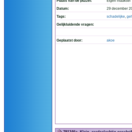
Plaats van de puzzel:
Eigen maaksel
Datum:
29 december 2
Tags:
schadelijke
,
ge
Gelijkluidende vragen:
Geplaatst door:
akoe
791346a
Klein, raadselachtig geschrift