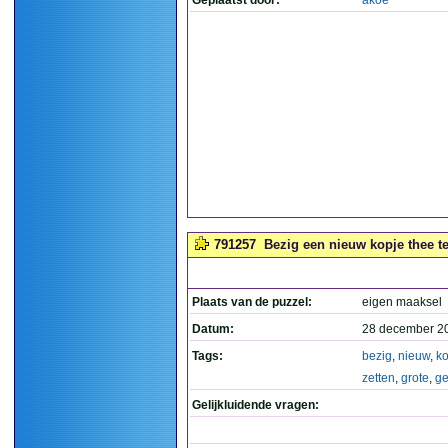
Geplaatst door:
akoe
791257
Bezig een nieuw kopje thee te
Plaats van de puzzel:
eigen maaksel
Datum:
28 december 2
Tags:
bezig
,
nieuw
,
ko
zetten
,
grote
,
ge
Gelijkluidende vragen: