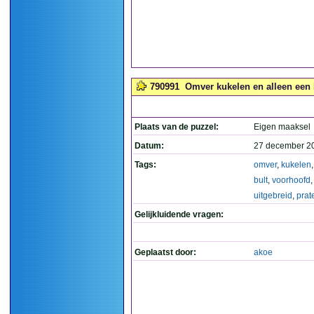
790991
Omver kukelen en alleen een bu
Plaats van de puzzel:
Eigen maaksel
Datum:
27 december 2
Tags:
omver
,
kukelen
bult
,
voorhoofd
uitgebreid
,
prat
Gelijkluidende vragen:
Geplaatst door:
akoe