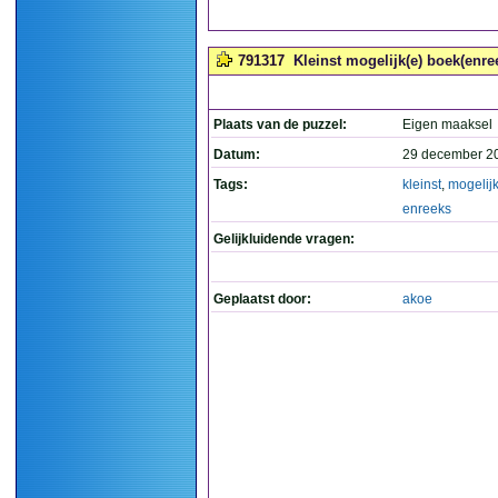
791317
Kleinst mogelijk(e) boek(enree
Plaats van de puzzel:
Eigen maaksel
Datum:
29 december 2
Tags:
kleinst
,
mogelij
enreeks
Gelijkluidende vragen:
Geplaatst door:
akoe