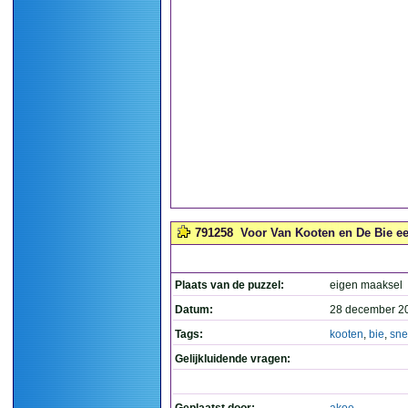
791258
Voor Van Kooten en De Bie een
Plaats van de puzzel:
eigen maaksel
Datum:
28 december 2
Tags:
kooten
,
bie
,
sne
Gelijkluidende vragen: