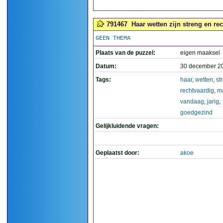
791467
Haar wetten zijn streng en re
GEEN THEMA
Plaats van de puzzel:
eigen maaksel
Datum:
30 december 2
Tags:
haar
,
wetten
,
st
rechtvaardig
,
m
vandaag
,
jarig
,
goedgezind
Gelijkluidende vragen:
Geplaatst door:
akoe