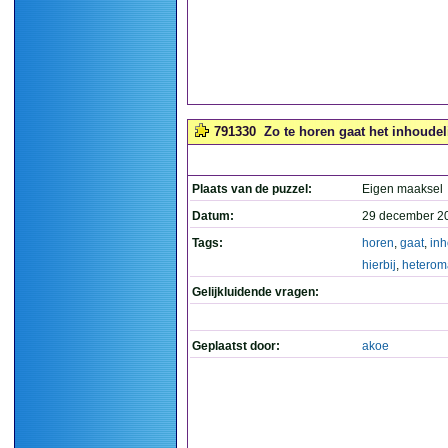
791330
Zo te horen gaat het inhoudeli
Plaats van de puzzel:
Eigen maaksel
Datum:
29 december 2
Tags:
horen
,
gaat
,
inh
hierbij
,
heterom
Gelijkluidende vragen:
Geplaatst door:
akoe