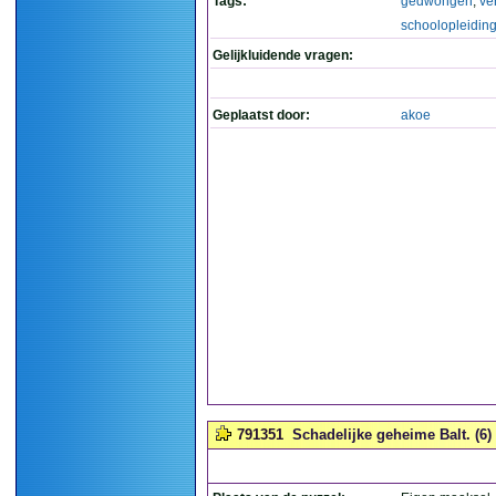
Tags:
gedwongen
,
ve
schoolopleidin
Gelijkluidende vragen:
Geplaatst door:
akoe
791351
Schadelijke geheime Balt. (6)