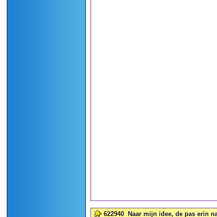
622940
Naar mijn idee, de pas erin n