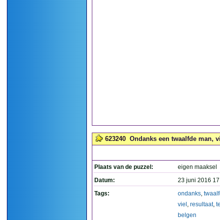
623240
Ondanks een twaalfde man, viel
Plaats van de puzzel:
eigen maaksel
Datum:
23 juni 2016 17
Tags:
ondanks
,
twaal
viel
,
resultaat
,
t
belgen