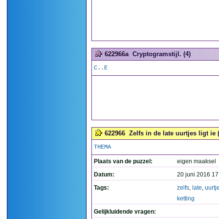
622966a
Cryptogramstijl. (4)
C..E
622966
Zelfs in de late uurtjes ligt ie
THEMA
Plaats van de puzzel:
eigen maaksel
Datum:
20 juni 2016 17
Tags:
zelfs
,
late
,
uurtj
ketting
Gelijkluidende vragen: