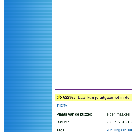
622963
Daar kun je uitgaan tot in de l
THEMA
Plaats van de puzzel:
eigen maaksel
Datum:
20 juni 2016 16
Tags:
kun
,
uitgaan
,
la