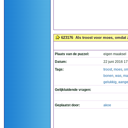
623176
Als troost voor moes, omdat 
Plaats van de puzzel:
eigen maaksel
Datum:
22 juni 2016 17
Tags:
troost
,
moes
,
om
bonen
,
was
,
ma
gelukkig
,
aange
Gelijkluidende vragen:
Geplaatst door:
akoe