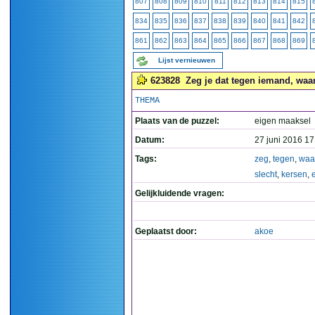
807
808
809
810
811
812
813
814
815
834
835
836
837
838
839
840
841
842
861
862
863
864
865
866
867
868
869
Lijst vernieuwen
623828
Zeg je dat tegen iemand, waar
THEMA
Plaats van de puzzel:
eigen maaksel
Datum:
27 juni 2016 17
Tags:
zeg
,
tegen
,
waa
slecht
,
kersen
,
Gelijkluidende vragen:
Geplaatst door:
akoe