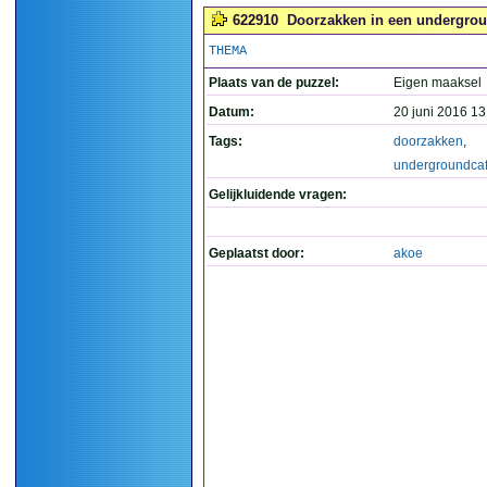
622910
Doorzakken in een undergrou
THEMA
Plaats van de puzzel:
Eigen maaksel
Datum:
20 juni 2016 13
Tags:
doorzakken
,
undergroundca
Gelijkluidende vragen:
Geplaatst door:
akoe