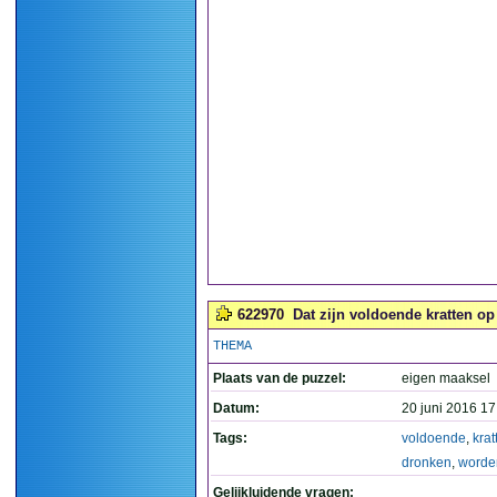
622970
Dat zijn voldoende kratten op
THEMA
Plaats van de puzzel:
eigen maaksel
Datum:
20 juni 2016 17
Tags:
voldoende
,
krat
dronken
,
worde
Gelijkluidende vragen: