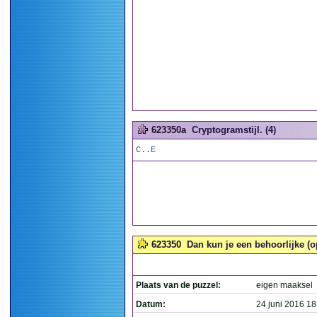
623350a
Cryptogramstijl. (4)
C..E
623350
Dan kun je een behoorlijke (o
Plaats van de puzzel:
eigen maaksel
Datum:
24 juni 2016 18