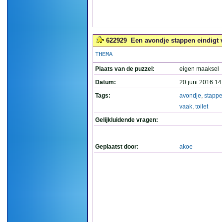
622929
Een avondje stappen eindigt va
THEMA
Plaats van de puzzel:
eigen maaksel
Datum:
20 juni 2016 14
Tags:
avondje
,
stapp
vaak
,
toilet
Gelijkluidende vragen:
Geplaatst door:
akoe