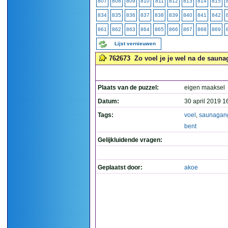
807
808
809
810
811
812
813
814
815
834
835
836
837
838
839
840
841
842
861
862
863
864
865
866
867
868
869
Lijst vernieuwen
762673
Zo voel je je wel na de saunag
Plaats van de puzzel:
eigen maaksel
Datum:
30 april 2019 1
Tags:
voel
,
saunagan
bent
Gelijkluidende vragen:
Geplaatst door:
akoe