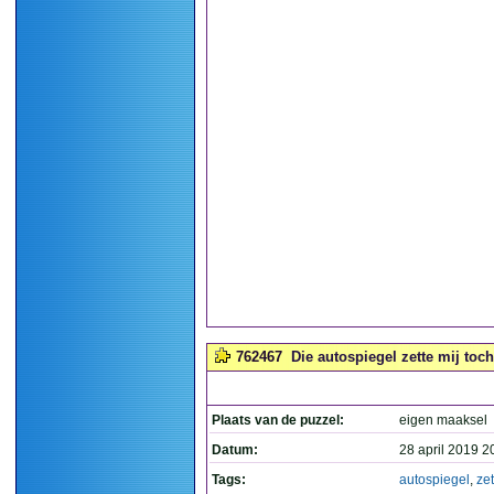
762467
Die autospiegel zette mij toc
Plaats van de puzzel:
eigen maaksel
Datum:
28 april 2019 2
Tags:
autospiegel
,
zet