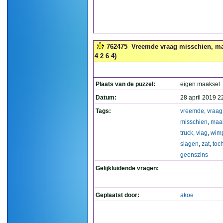
762475
Vreemde vraag misschien, maa
4 2 6 4)
Plaats van de puzzel:
eigen maaksel
Datum:
28 april 2019 2
Tags:
vreemde
,
vraag
misschien
,
maa
truck
,
vlag
,
wim
slagen
,
zat
,
toc
geenszins
Gelijkluidende vragen:
Geplaatst door:
akoe