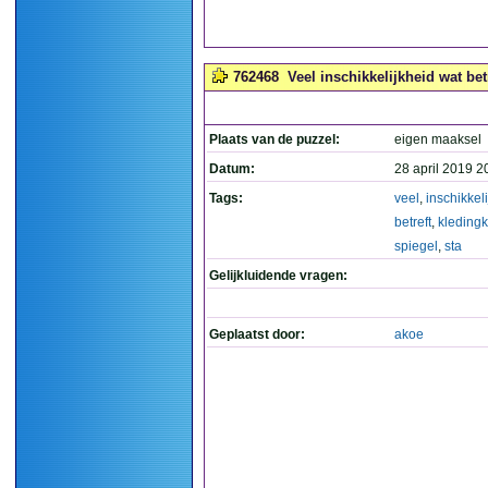
762468
Veel inschikkelijkheid wat bet
Plaats van de puzzel:
eigen maaksel
Datum:
28 april 2019 2
Tags:
veel
,
inschikkel
betreft
,
kleding
spiegel
,
sta
Gelijkluidende vragen:
Geplaatst door:
akoe