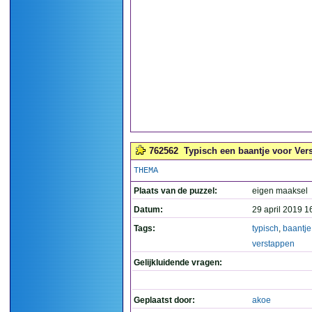
762562
Typisch een baantje voor Ver
THEMA
Plaats van de puzzel:
eigen maaksel
Datum:
29 april 2019 1
Tags:
typisch
,
baantje
verstappen
Gelijkluidende vragen:
Geplaatst door:
akoe