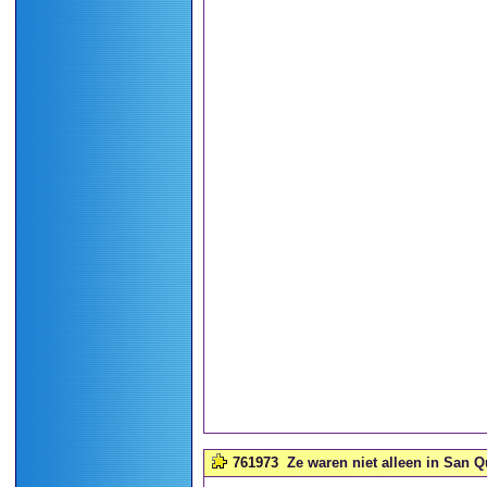
761973
Ze waren niet alleen in San Q