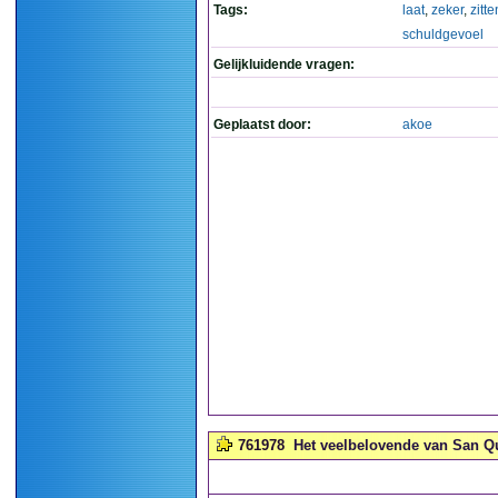
Tags:
laat
,
zeker
,
zitte
schuldgevoel
Gelijkluidende vragen:
Geplaatst door:
akoe
761978
Het veelbelovende van San Qu