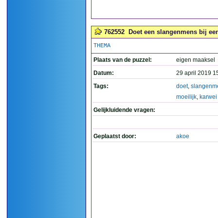
762552
Doet een slangenmens bij een 
THEMA
Plaats van de puzzel:
eigen maaksel
Datum:
29 april 2019 1
Tags:
doet
,
slangenm
moeilijk
,
karwei
Gelijkluidende vragen:
Geplaatst door:
akoe