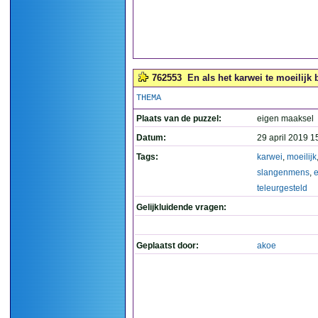
762553
En als het karwei te moeilijk 
THEMA
Plaats van de puzzel:
eigen maaksel
Datum:
29 april 2019 1
Tags:
karwei
,
moeilijk
slangenmens
,
e
teleurgesteld
Gelijkluidende vragen:
Geplaatst door:
akoe