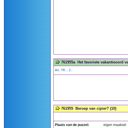
761955a
Het favoriete vakantieoord v
AU.TR..I.
761955
Beroep van cipier? (10)
Plaats van de puzzel:
eigen maaksel