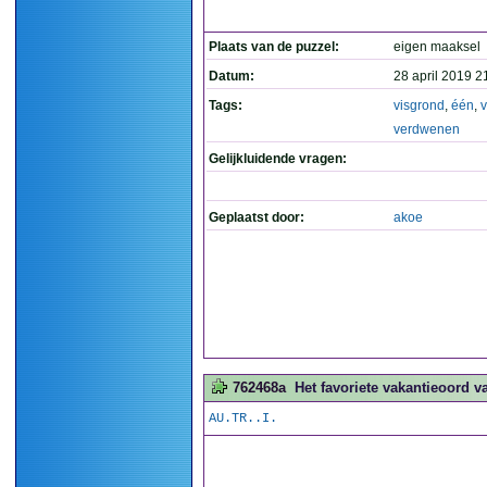
Plaats van de puzzel:
eigen maaksel
Datum:
28 april 2019 2
Tags:
visgrond
,
één
,
v
verdwenen
Gelijkluidende vragen:
Geplaatst door:
akoe
762468a
Het favoriete vakantieoord v
AU.TR..I.