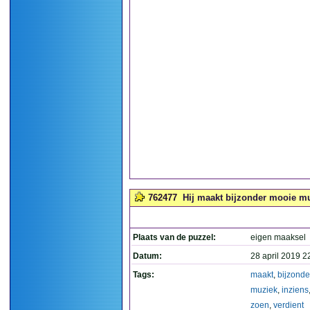
762477
Hij maakt bijzonder mooie muz
Plaats van de puzzel:
eigen maaksel
Datum:
28 april 2019 2
Tags:
maakt
,
bijzonde
muziek
,
inziens
zoen
,
verdient