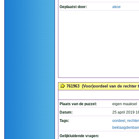
Geplaatst door:
akoe
761963
(Voor)oordeel van de rechter 
Plaats van de puzzel:
eigen maaksel
Datum:
25 april 2019 1
Tags:
oordeel
,
rechter
beklaagdenban
Gelijkluidende vragen: