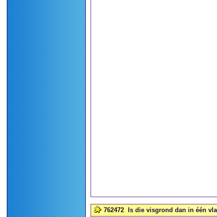
762472
Is die visgrond dan in één vl