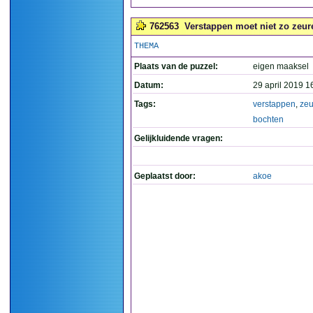
762563
Verstappen moet niet zo zeure
THEMA
Plaats van de puzzel:
eigen maaksel
Datum:
29 april 2019 1
Tags:
verstappen
,
zeu
bochten
Gelijkluidende vragen:
Geplaatst door:
akoe