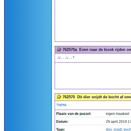
762570a
Even naar de kiosk rijden o
.U...L..T
762570
Dit dier snijdt de bocht af om
THEMA
Plaats van de puzzel:
eigen maaksel
Datum:
29 april 2019 1
Tags:
dier
,
snijdt
,
boch