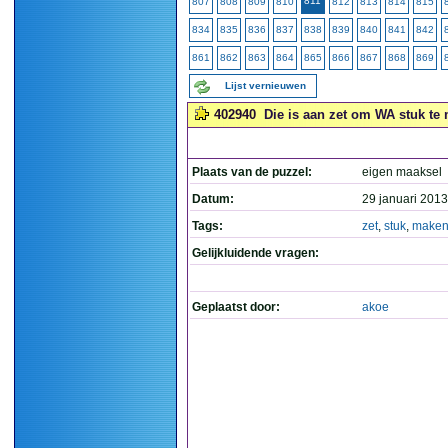
811
807
808
809
810
812
813
814
815
834
835
836
837
838
839
840
841
842
861
862
863
864
865
866
867
868
869
Lijst vernieuwen
402940
Die is aan zet om WA stuk te
Plaats van de puzzel:
eigen maaksel
Datum:
29 januari 2013
Tags:
zet
,
stuk
,
make
Gelijkluidende vragen:
Geplaatst door:
akoe