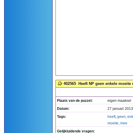
402565
Heeft NP geen enkele moeite 
Plaats van de puzzel:
eigen maaksel
Datum:
27 januari 2013
Tags:
heeft
,
geen
,
enk
moeite
,
mee
Gelijkluidende vragen: