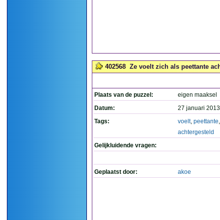
402568
Ze voelt zich als peettante ach
Plaats van de puzzel:
eigen maaksel
Datum:
27 januari 2013
Tags:
voelt
,
peettante
,
achtergesteld
Gelijkluidende vragen:
Geplaatst door:
akoe