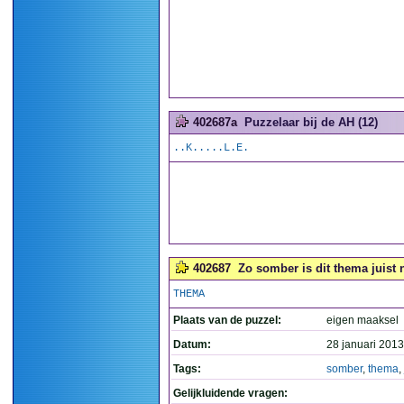
402687a
Puzzelaar bij de AH (12)
..K.....L.E.
402687
Zo somber is dit thema juist ni
THEMA
Plaats van de puzzel:
eigen maaksel
Datum:
28 januari 2013
Tags:
somber
,
thema
,
Gelijkluidende vragen: