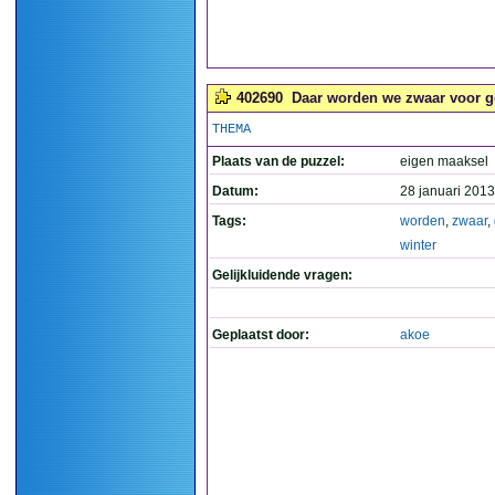
402690
Daar worden we zwaar voor ge
THEMA
Plaats van de puzzel:
eigen maaksel
Datum:
28 januari 2013
Tags:
worden
,
zwaar
,
winter
Gelijkluidende vragen:
Geplaatst door:
akoe