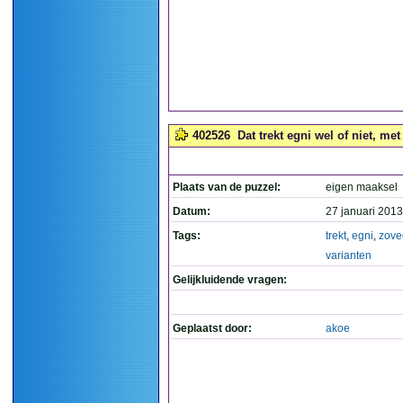
402526
Dat trekt egni wel of niet, met
Plaats van de puzzel:
eigen maaksel
Datum:
27 januari 2013
Tags:
trekt
,
egni
,
zove
varianten
Gelijkluidende vragen:
Geplaatst door:
akoe