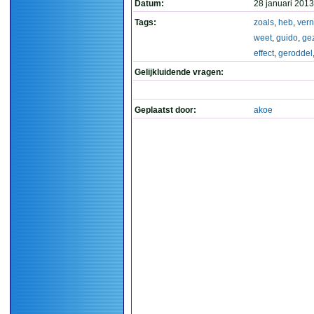
Datum:
28 januari 2013
Tags:
zoals
,
heb
,
ver
weet
,
guido
,
ge
effect
,
geroddel
Gelijkluidende vragen:
Geplaatst door:
akoe