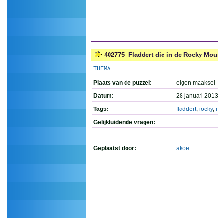
402775
Fladdert die in de Rocky Mou
THEMA
Plaats van de puzzel:
eigen maaksel
Datum:
28 januari 2013
Tags:
fladdert
,
rocky
,
Gelijkluidende vragen:
Geplaatst door:
akoe