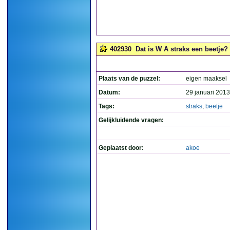
402930
Dat is W A straks een beetje? 
Plaats van de puzzel:
eigen maaksel
Datum:
29 januari 2013
Tags:
straks
,
beetje
Gelijkluidende vragen:
Geplaatst door:
akoe