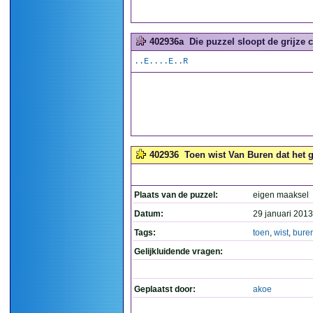
402936a
Die puzzel sloopt de grijze ce
..E....E..R
402936
Toen wist Van Buren dat het go
Plaats van de puzzel:
eigen maaksel
Datum:
29 januari 2013
Tags:
toen
,
wist
,
bure
Gelijkluidende vragen:
Geplaatst door:
akoe