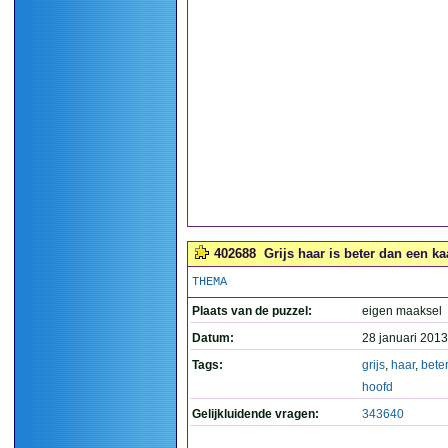
402688
Grijs haar is beter dan een kaa
THEMA
Plaats van de puzzel:
eigen maaksel
Datum:
28 januari 2013
Tags:
grijs
,
haar
,
beter
hoofd
Gelijkluidende vragen:
343640