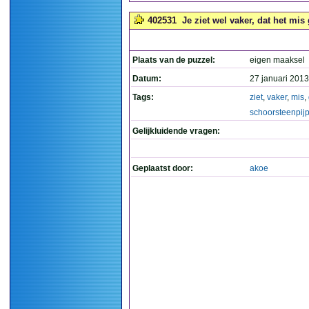
402531
Je ziet wel vaker, dat het mis
Plaats van de puzzel:
eigen maaksel
Datum:
27 januari 2013
Tags:
ziet
,
vaker
,
mis
,
schoorsteenpij
Gelijkluidende vragen:
Geplaatst door:
akoe