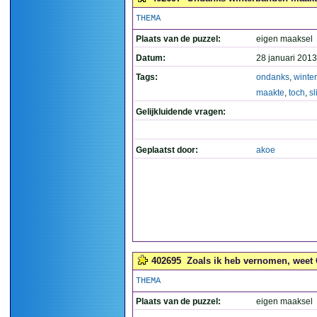
THEMA
Plaats van de puzzel:
eigen maaksel
Datum:
28 januari 2013
Tags:
ondanks
,
winte
maakte
,
toch
,
sl
Gelijkluidende vragen:
Geplaatst door:
akoe
402695
Zoals ik heb vernomen, weet G
THEMA
Plaats van de puzzel:
eigen maaksel