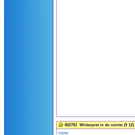
402781
Winterpret in de ruimte (9 12)
THEMA