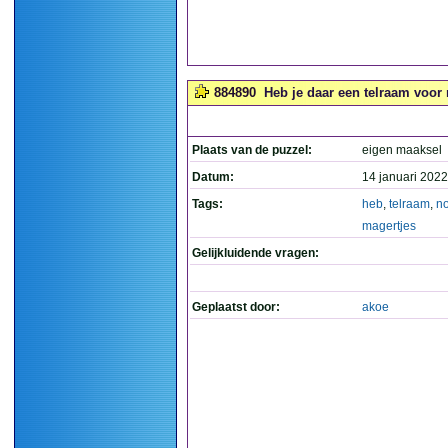
884890
Heb je daar een telraam voor 
Plaats van de puzzel:
eigen maaksel
Datum:
14 januari 2022
Tags:
heb
,
telraam
,
n
magertjes
Gelijkluidende vragen:
Geplaatst door:
akoe