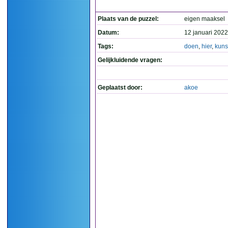
Plaats van de puzzel:
eigen maaksel
Datum:
12 januari 2022
Tags:
doen
,
hier
,
kuns
Gelijkluidende vragen:
Geplaatst door:
akoe