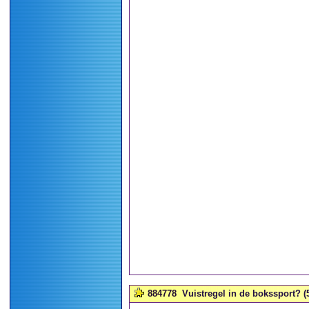
884778
Vuistregel in de bokssport? (5