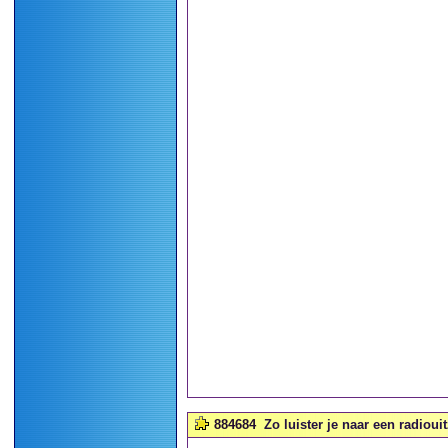
884684
Zo luister je naar een radioui