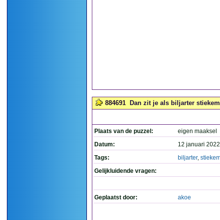
884691
Dan zit je als biljarter stieke
Plaats van de puzzel:
eigen maaksel
Datum:
12 januari 2022
Tags:
biljarter
,
stieke
Gelijkluidende vragen:
Geplaatst door:
akoe