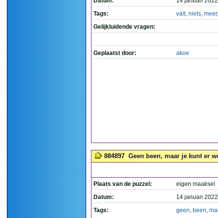
Datum:
14 januari 2022
Tags:
valt
,
niets
,
meer
Gelijkluidende vragen:
Geplaatst door:
akoe
884897
Geen been, maar je kunt er we
Plaats van de puzzel:
eigen maaksel
Datum:
14 januari 2022
Tags:
geen
,
been
,
ma