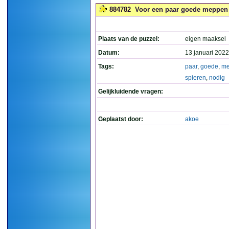
884782
Voor een paar goede meppen h
Plaats van de puzzel:
eigen maaksel
Datum:
13 januari 2022
Tags:
paar
,
goede
,
me
spieren
,
nodig
Gelijkluidende vragen:
Geplaatst door:
akoe