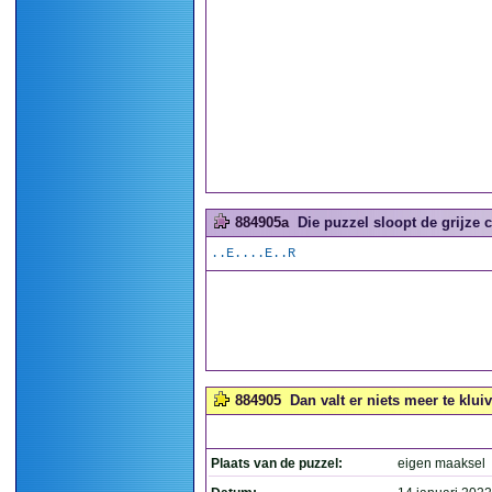
884905a
Die puzzel sloopt de grijze ce
..E....E..R
884905
Dan valt er niets meer te kluiv
Plaats van de puzzel:
eigen maaksel