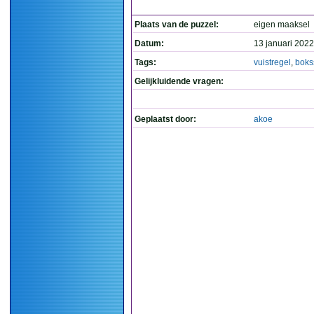
Plaats van de puzzel:
eigen maaksel
Datum:
13 januari 2022
Tags:
vuistregel
,
boks
Gelijkluidende vragen:
Geplaatst door:
akoe