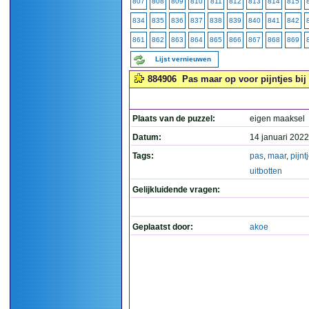
807
808
809
810
811
812
813
814
815
834
835
836
837
838
839
840
841
842
861
862
863
864
865
866
867
868
869
Lijst vernieuwen
884906
Pas maar op voor pijntjes bij 
Plaats van de puzzel:
eigen maaksel
Datum:
14 januari 2022
Tags:
pas
,
maar
,
pijnt
uitbotten
Gelijkluidende vragen:
Geplaatst door:
akoe