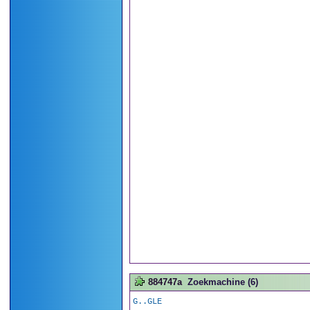
884747a
Zoekmachine (6)
G..GLE