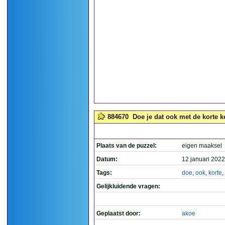
884670
Doe je dat ook met de korte k
Plaats van de puzzel:
eigen maaksel
Datum:
12 januari 2022
Tags:
doe
,
ook
,
korte
,
Gelijkluidende vragen:
Geplaatst door:
akoe