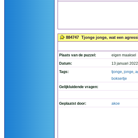
884747
Tjonge jonge, wat een agressie
Plaats van de puzzel:
eigen maaksel
Datum:
13 januari 2022
Tags:
tjonge
,
jonge
,
a
boksertje
Gelijkluidende vragen:
Geplaatst door:
akoe