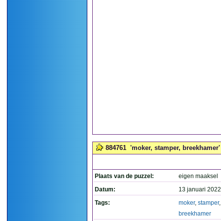
884761
'moker, stamper, breekhamer' 
Plaats van de puzzel:
eigen maaksel
Datum:
13 januari 2022
Tags:
moker
,
stamper
,
breekhamer