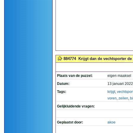
884774
Krijgt dan de vechtsporter de 
Plaats van de puzzel:
eigen maaksel
Datum:
13 januari 2022
Tags:
krijgt
,
vechtspor
voren
,
zeilen
,
b
Gelijkluidende vragen:
Geplaatst door:
akoe