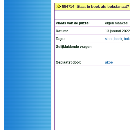
884754
Staat te boek als boksfanaat? (
Plaats van de puzzel:
eigen maaksel
Datum:
13 januari 2022
Tags:
staat
,
boek
,
bok
Gelijkluidende vragen:
Geplaatst door:
akoe