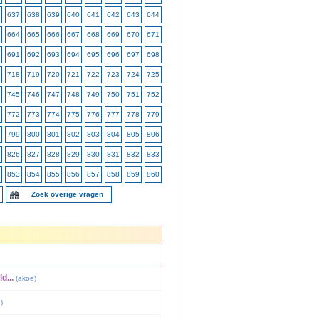
637
638
639
640
641
642
643
644
664
665
666
667
668
669
670
671
691
692
693
694
695
696
697
698
718
719
720
721
722
723
724
725
745
746
747
748
749
750
751
752
772
773
774
775
776
777
778
779
799
800
801
802
803
804
805
806
826
827
828
829
830
831
832
833
853
854
855
856
857
858
859
860
Zoek overige vragen
d...
(
akoe
)
¤
)