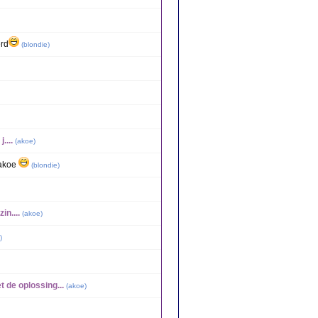
erd
(
blondie
)
....
(
akoe
)
 akoe
(
blondie
)
in....
(
akoe
)
)
t de oplossing...
(
akoe
)