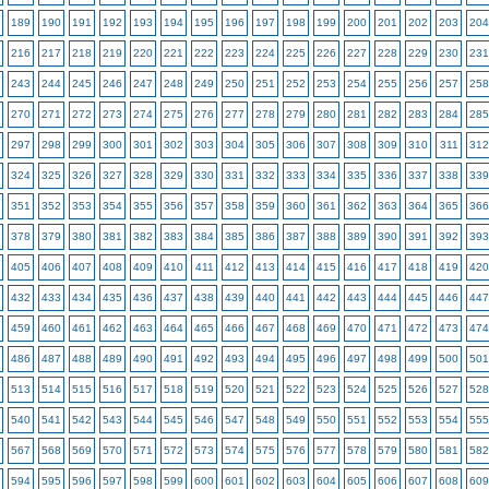
189
190
191
192
193
194
195
196
197
198
199
200
201
202
203
204
216
217
218
219
220
221
222
223
224
225
226
227
228
229
230
231
243
244
245
246
247
248
249
250
251
252
253
254
255
256
257
258
270
271
272
273
274
275
276
277
278
279
280
281
282
283
284
285
297
298
299
300
301
302
303
304
305
306
307
308
309
310
311
312
324
325
326
327
328
329
330
331
332
333
334
335
336
337
338
339
351
352
353
354
355
356
357
358
359
360
361
362
363
364
365
366
378
379
380
381
382
383
384
385
386
387
388
389
390
391
392
393
405
406
407
408
409
410
411
412
413
414
415
416
417
418
419
420
432
433
434
435
436
437
438
439
440
441
442
443
444
445
446
447
459
460
461
462
463
464
465
466
467
468
469
470
471
472
473
474
486
487
488
489
490
491
492
493
494
495
496
497
498
499
500
501
513
514
515
516
517
518
519
520
521
522
523
524
525
526
527
528
540
541
542
543
544
545
546
547
548
549
550
551
552
553
554
555
567
568
569
570
571
572
573
574
575
576
577
578
579
580
581
582
594
595
596
597
598
599
600
601
602
603
604
605
606
607
608
609