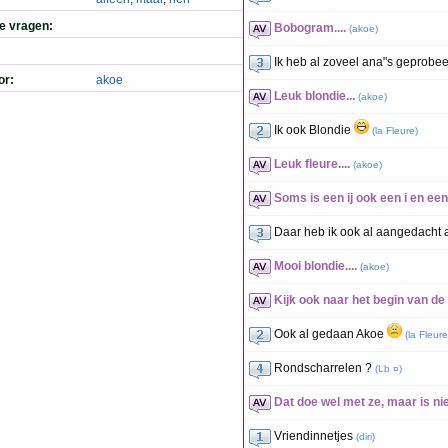
de vragen:
Bobogram....
(
akoe
)
Ik heb al zoveel ana"s geprobe
or:
akoe
Leuk blondie...
(
akoe
)
Ik ook Blondie
(
la Fleure
)
Leuk fleure....
(
akoe
)
Soms is een ij ook een i en een j
Daar heb ik ook al aangedacht
Mooi blondie....
(
akoe
)
Kijk ook naar het begin van de z
Ook al gedaan Akoe
(
la Fleure
Rondscharrelen ?
(
Lb ¤
)
Dat doe wel met ze, maar is nie
Vriendinnetjes
(
diri
)