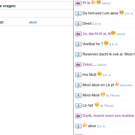
Pf lb
(
akoe
)
de vragen:
De hint eed t um akoe
(
Lb ¤
)
or:
akoe
Deed
(
Lb ¤
)
Ja, dacht ik al, lb
(
akoe
)
Voetbal he ?
(
Lb ¤
)
Reserves dacht ik ook al. Mooi 
Zeker.....
(
akoe
)
Hoi Mo6
(
Lb ¤
)
Mooi akoe en Lb pf
(
blondie
)
Mooi Akoe
(
la Fleure
)
Lb ¤pf.
(
la Fleure
)
Dank, moest even een makkie d
akoe
(
Lb ¤
)