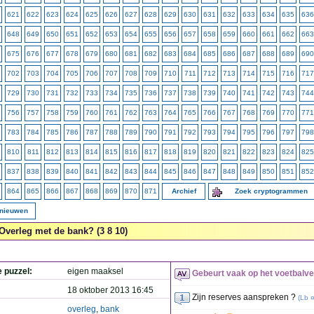
621
622
623
624
625
626
627
628
629
630
631
632
633
634
635
636
648
649
650
651
652
653
654
655
656
657
658
659
660
661
662
663
675
676
677
678
679
680
681
682
683
684
685
686
687
688
689
690
702
703
704
705
706
707
708
709
710
711
712
713
714
715
716
717
729
730
731
732
733
734
735
736
737
738
739
740
741
742
743
744
756
757
758
759
760
761
762
763
764
765
766
767
768
769
770
771
783
784
785
786
787
788
789
790
791
792
793
794
795
796
797
798
810
811
812
813
814
815
816
817
818
819
820
821
822
823
824
825
837
838
839
840
841
842
843
844
845
846
847
848
849
850
851
852
864
865
866
867
868
869
870
871
Archief
Zoek cryptogrammen
rnieuwen
Overleg met de bank? (3 8 10)
e puzzel:
eigen maaksel
Gebeurt vaak op het voetbalvel
18 oktober 2013 16:45
Zijn reserves aanspreken ?
(
Lb 
overleg
,
bank