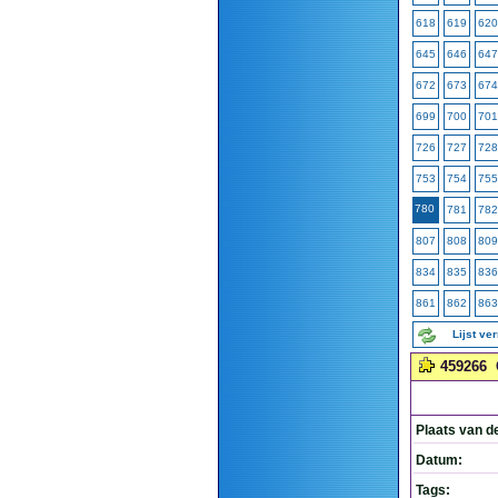
618
619
620
645
646
647
672
673
674
699
700
701
726
727
728
753
754
755
780
781
782
807
808
809
834
835
836
861
862
863
Lijst ve
459266
Plaats van d
Datum:
Tags: