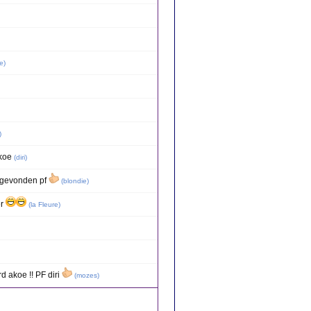
re
)
)
koe
(
diri
)
p gevonden pf
(
blondie
)
er
(
la Fleure
)
 akoe !! PF diri
(
mozes
)