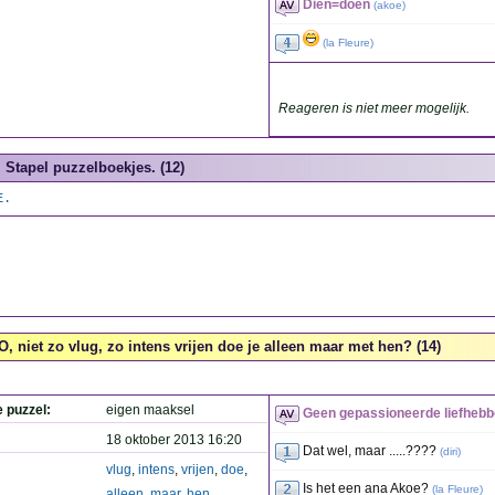
Dien=doen
(
akoe
)
(
la Fleure
)
Reageren is niet meer mogelijk.
Stapel puzzelboekjes. (12)
E.
O, niet zo vlug, zo intens vrijen doe je alleen maar met hen? (14)
e puzzel:
eigen maaksel
Geen gepassioneerde liefheb
18 oktober 2013 16:20
Dat wel, maar .....????
(
diri
)
vlug
,
intens
,
vrijen
,
doe
,
Is het een ana Akoe?
(
la Fleure
)
alleen
,
maar
,
hen