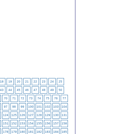
18
19
20
21
22
23
24
25
43
44
45
46
47
48
49
50
70
71
72
73
74
75
76
77
97
98
99
100
101
102
103
104
124
125
126
127
128
129
130
131
151
152
153
154
155
156
157
158
178
179
180
181
182
183
184
185