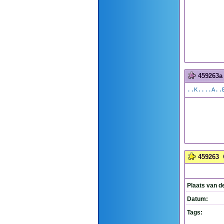
459263a
..K....A..
459263
Plaats van d
Datum:
Tags: