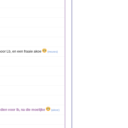
hoor Lb, en een fraaie akoe
(
mozes
)
ien voor lb, na die moelijke
(
akoe
)