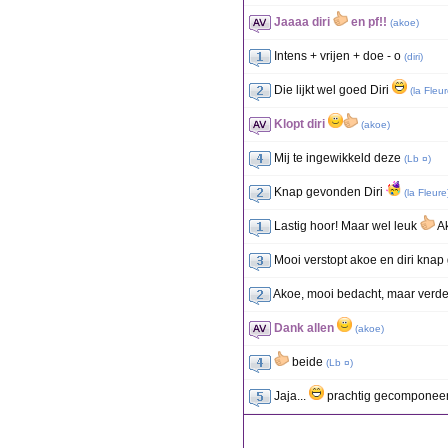
Jaaaa diri
en pf!!
(
akoe
)
Intens + vrijen + doe - o
(
diri
)
Die lijkt wel goed Diri
(
la Fleu
Klopt diri
(
akoe
)
Mij te ingewikkeld deze
(
Lb ¤
)
Knap gevonden Diri
(
la Fleure
Lastig hoor! Maar wel leuk
A
Mooi verstopt akoe en diri kna
Akoe, mooi bedacht, maar verd
Dank allen
(
akoe
)
beide
(
Lb ¤
)
Jaja...
prachtig gecomponeerd