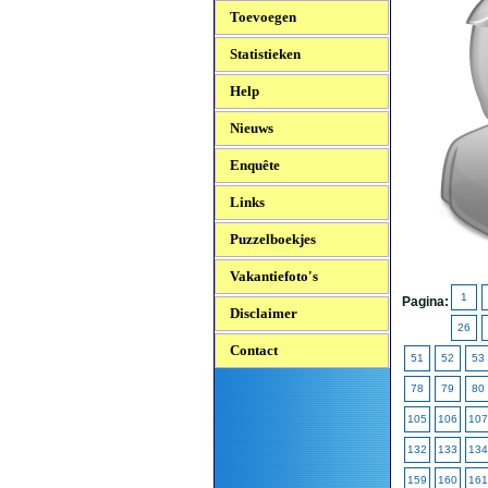
Toevoegen
Statistieken
Help
Nieuws
Enquête
Links
Puzzelboekjes
Vakantiefoto's
1
Pagina:
Disclaimer
26
Contact
51
52
53
78
79
80
105
106
107
132
133
134
159
160
161