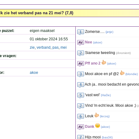
Ik zie het verband pas na 21 mei? (7,8)
e puzzel:
eigen maaksel
Zomerse.....
(
jetje
)
01 oktober 2024 16:55
Nee
(
akoe
)
zie
,
verband
,
pas
,
mei
Siamese tweeling
(
Anoniem
)
de vragen:
Pff ano 2
(
akoe
)
or:
akoe
Mooi akoe en pf @2
(
blondie
)
Ach ja.. mooi bedacht en gevon
'vast wel'
(
HaDe
)
Vind 'm echt leuk. Mooi akoe ;)
(
Leuk
(
lecoq
)
Dank
(
akoe
)
Hijs mooi
(
bas34
)