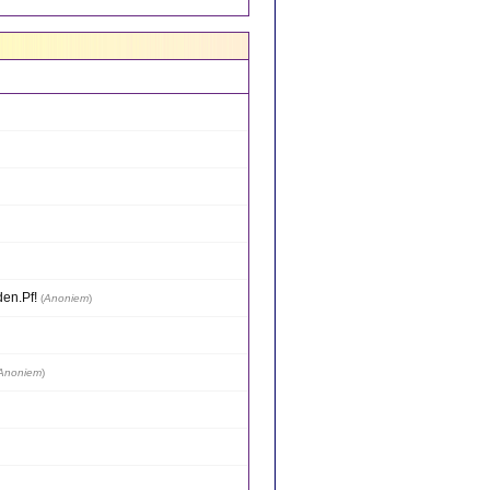
den.Pf!
(
Anoniem
)
Anoniem
)