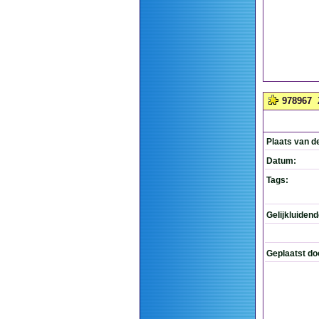
978967
Plaats van d
Datum:
Tags:
Gelijkluiden
Geplaatst do