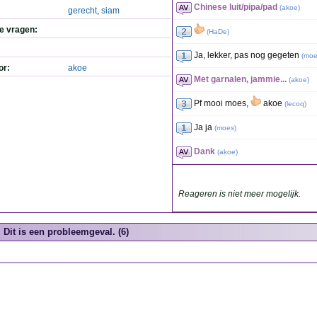
Chinese luit/pipa/pad
(
akoe
)
gerecht
,
siam
de vragen:
(
HaDe
)
Ja, lekker, pas nog gegeten
(
moe
or:
akoe
Met garnalen, jammie...
(
akoe
)
Pf mooi moes,
akoe
(
lecoq
)
Ja ja
(
moes
)
Dank
(
akoe
)
Reageren is niet meer mogelijk.
Dit is een probleemgeval. (6)