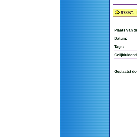
978971
Plaats van d
Datum:
Tags:
Gelijkluiden
Geplaatst do