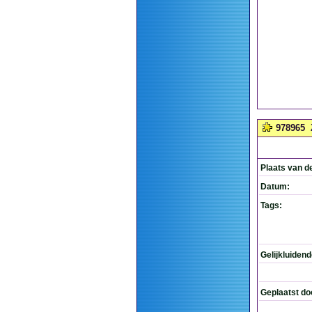
978965
Plaats van d
Datum:
Tags:
Gelijkluiden
Geplaatst do