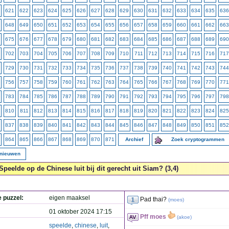
621
622
623
624
625
626
627
628
629
630
631
632
633
634
635
636
648
649
650
651
652
653
654
655
656
657
658
659
660
661
662
663
675
676
677
678
679
680
681
682
683
684
685
686
687
688
689
690
702
703
704
705
706
707
708
709
710
711
712
713
714
715
716
717
729
730
731
732
733
734
735
736
737
738
739
740
741
742
743
744
756
757
758
759
760
761
762
763
764
765
766
767
768
769
770
771
783
784
785
786
787
788
789
790
791
792
793
794
795
796
797
798
810
811
812
813
814
815
816
817
818
819
820
821
822
823
824
825
837
838
839
840
841
842
843
844
845
846
847
848
849
850
851
852
864
865
866
867
868
869
870
871
Archief
Zoek cryptogrammen
rnieuwen
Speelde op de Chinese luit bij dit gerecht uit Siam? (3,4)
e puzzel:
eigen maaksel
Pad thai?
(
moes
)
01 oktober 2024 17:15
Pff moes
(
akoe
)
speelde
,
chinese
,
luit
,