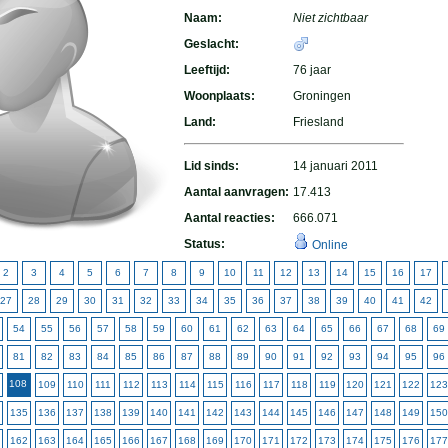
Naam:
Niet zichtbaar
Geslacht:
Leeftijd:
76 jaar
Woonplaats:
Groningen
Land:
Friesland
Lid sinds:
14 januari 2011
Aantal aanvragen:
17.413
Aantal reacties:
666.071
Status:
Online
2
3
4
5
6
7
8
9
10
11
12
13
14
15
16
17
27
28
29
30
31
32
33
34
35
36
37
38
39
40
41
42
54
55
56
57
58
59
60
61
62
63
64
65
66
67
68
69
81
82
83
84
85
86
87
88
89
90
91
92
93
94
95
96
108
109
110
111
112
113
114
115
116
117
118
119
120
121
122
123
135
136
137
138
139
140
141
142
143
144
145
146
147
148
149
150
162
163
164
165
166
167
168
169
170
171
172
173
174
175
176
177