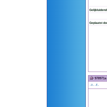
Gelijkluiden
Geplaatst do
978971a
.U..E.