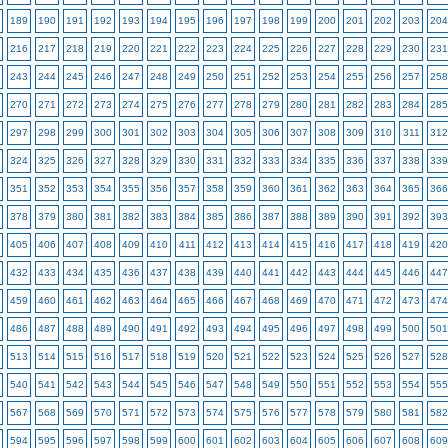
189
190
191
192
193
194
195
196
197
198
199
200
201
202
203
204
216
217
218
219
220
221
222
223
224
225
226
227
228
229
230
231
243
244
245
246
247
248
249
250
251
252
253
254
255
256
257
258
270
271
272
273
274
275
276
277
278
279
280
281
282
283
284
285
297
298
299
300
301
302
303
304
305
306
307
308
309
310
311
312
324
325
326
327
328
329
330
331
332
333
334
335
336
337
338
339
351
352
353
354
355
356
357
358
359
360
361
362
363
364
365
366
378
379
380
381
382
383
384
385
386
387
388
389
390
391
392
393
405
406
407
408
409
410
411
412
413
414
415
416
417
418
419
420
432
433
434
435
436
437
438
439
440
441
442
443
444
445
446
447
459
460
461
462
463
464
465
466
467
468
469
470
471
472
473
474
486
487
488
489
490
491
492
493
494
495
496
497
498
499
500
501
513
514
515
516
517
518
519
520
521
522
523
524
525
526
527
528
540
541
542
543
544
545
546
547
548
549
550
551
552
553
554
555
567
568
569
570
571
572
573
574
575
576
577
578
579
580
581
582
594
595
596
597
598
599
600
601
602
603
604
605
606
607
608
609