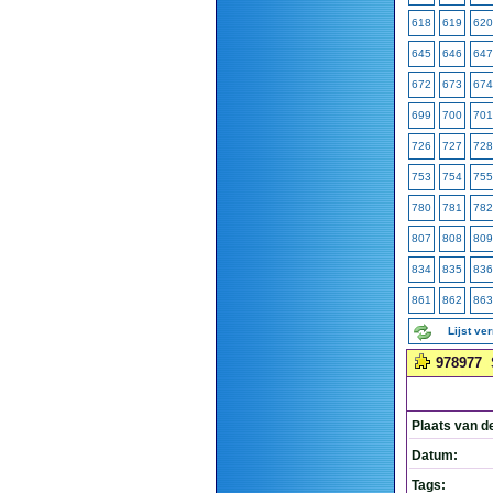
618
619
620
645
646
647
672
673
674
699
700
701
726
727
728
753
754
755
780
781
782
807
808
809
834
835
836
861
862
863
Lijst ve
978977
Plaats van d
Datum:
Tags: