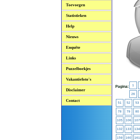
Toevoegen
Statistieken
Help
Nieuws
Enquête
Links
Puzzelboekjes
Vakantiefoto's
1
Pagina:
Disclaimer
26
Contact
51
52
53
78
79
80
105
106
107
132
133
134
159
160
161