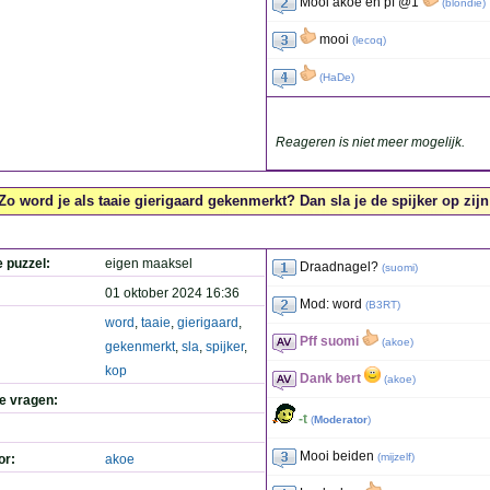
Mooi akoe en pf @1
(
blondie
)
mooi
(
lecoq
)
(
HaDe
)
Reageren is niet meer mogelijk.
Zo word je als taaie gierigaard gekenmerkt? Dan sla je de spijker op zijn
e puzzel:
eigen maaksel
Draadnagel?
(
suomi
)
01 oktober 2024 16:36
Mod: word
(
B3RT
)
word
,
taaie
,
gierigaard
,
Pff suomi
(
akoe
)
gekenmerkt
,
sla
,
spijker
,
kop
Dank bert
(
akoe
)
de vragen:
-t
(
Moderator
)
Mooi beiden
(
mijzelf
)
or:
akoe