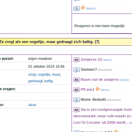
(
HaDe
)
Reageren is niet meer mogelijk.
Ze zingt als een vogeltje, maar gedraagt zich kattig. (7)
e puzzel:
eigen maaksel
Zangeres (3)
(
akoe
)
01 oktober 2024 16:46
Siamees?
(
Anoniem
)
zingt
,
vogeltje
,
maar
,
Naam van de zangeres
(
akoe
)
gedraagt
,
kattig
de vragen:
Pff ano1
(
akoe
)
Mooie. Bedankt
(
Anoniem
)
or:
akoe
Sia is een veelgevraagde Aust
dancemuziek, maar solo maakt ze o
Lost To Cocaine' uit 2008 wordt ..
(
a