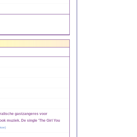
ralische gastzangeres voor
ok muziek. De single 'The Girl You
koe
)