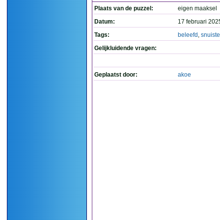
Plaats van de puzzel:
eigen maaksel
Datum:
17 februari 202
Tags:
beleefd
,
snuiste
Gelijkluidende vragen:
Geplaatst door:
akoe