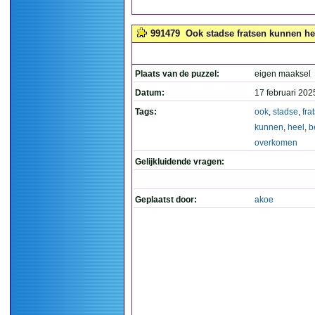
991479
Ook stadse fratsen kunnen he
Plaats van de puzzel:
eigen maaksel
Datum:
17 februari 202
Tags:
ook
,
stadse
,
fra
kunnen
,
heel
,
b
overkomen
Gelijkluidende vragen:
Geplaatst door:
akoe