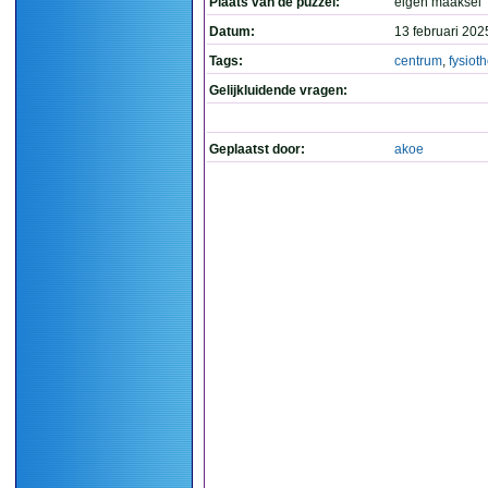
Plaats van de puzzel:
eigen maaksel
Datum:
13 februari 202
Tags:
centrum
,
fysiot
Gelijkluidende vragen:
Geplaatst door:
akoe