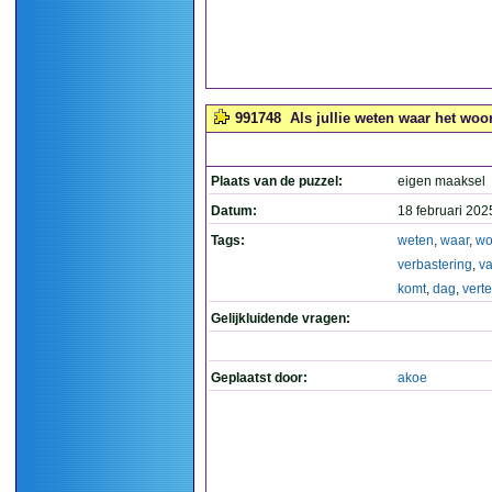
991748
Als jullie weten waar het woo
Plaats van de puzzel:
eigen maaksel
Datum:
18 februari 202
Tags:
weten
,
waar
,
wo
verbastering
,
v
komt
,
dag
,
verte
Gelijkluidende vragen:
Geplaatst door:
akoe