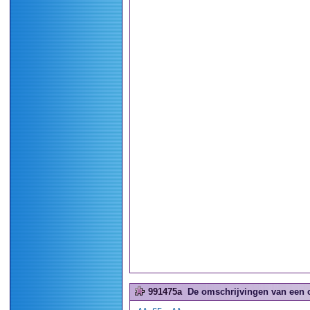
991475a
De omschrijvingen van een 