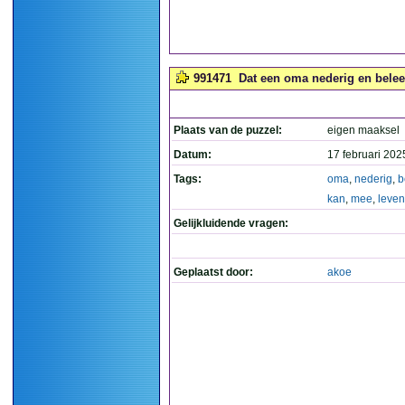
991471
Dat een oma nederig en beleef
Plaats van de puzzel:
eigen maaksel
Datum:
17 februari 202
Tags:
oma
,
nederig
,
b
kan
,
mee
,
leven
Gelijkluidende vragen:
Geplaatst door:
akoe