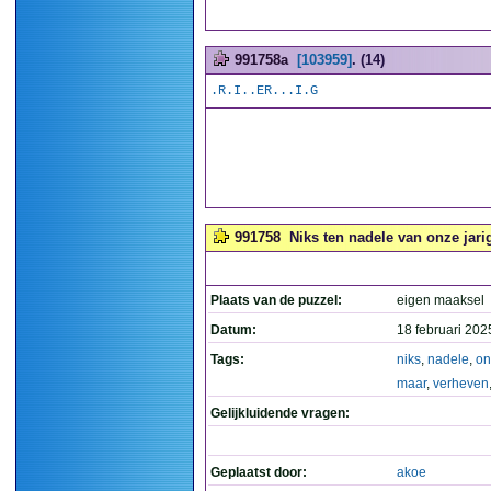
991758a
[103959]
. (14)
.R.I..ER...I.G
991758
Niks ten nadele van onze jari
Plaats van de puzzel:
eigen maaksel
Datum:
18 februari 202
Tags:
niks
,
nadele
,
on
maar
,
verheven
Gelijkluidende vragen:
Geplaatst door:
akoe