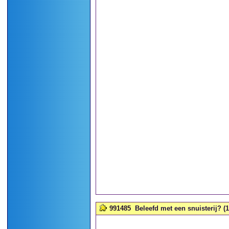
991485
Beleefd met een snuisterij? (1