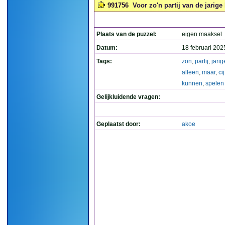
991756
Voor zo'n partij van de jarige
Plaats van de puzzel:
eigen maaksel
Datum:
18 februari 202
Tags:
zon
,
partij
,
jarig
alleen
,
maar
,
ci
kunnen
,
spelen
Gelijkluidende vragen:
Geplaatst door:
akoe