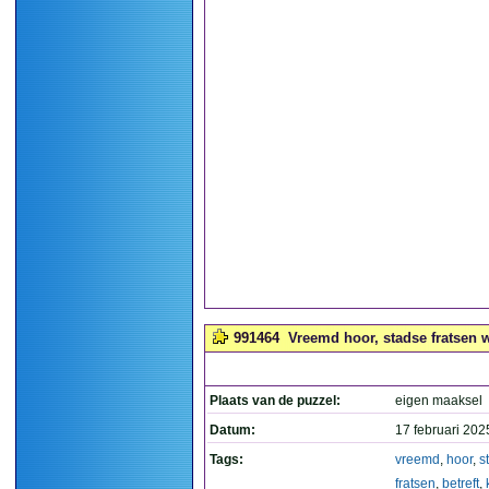
991464
Vreemd hoor, stadse fratsen wa
Plaats van de puzzel:
eigen maaksel
Datum:
17 februari 202
Tags:
vreemd
,
hoor
,
s
fratsen
,
betreft
,