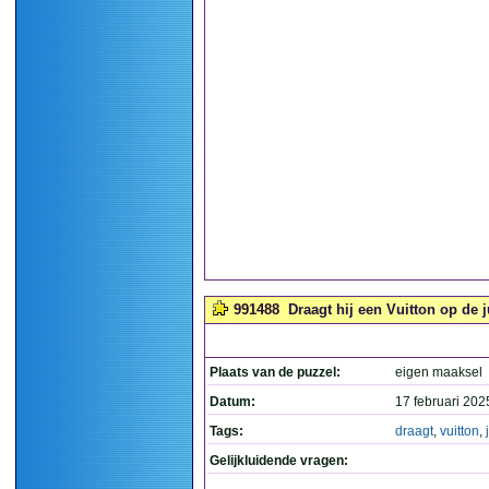
991488
Draagt hij een Vuitton op de j
Plaats van de puzzel:
eigen maaksel
Datum:
17 februari 202
Tags:
draagt
,
vuitton
,
Gelijkluidende vragen: