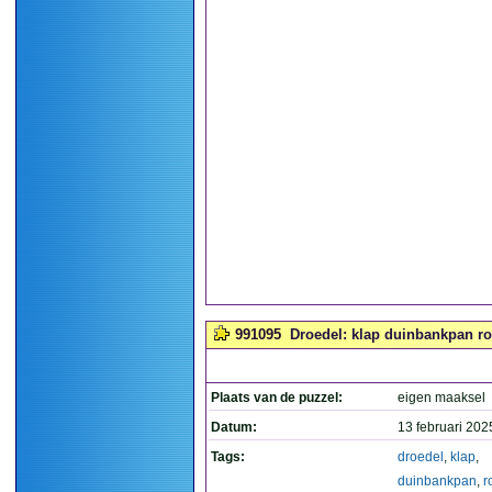
991095
Droedel: klap duinbankpan ro
Plaats van de puzzel:
eigen maaksel
Datum:
13 februari 202
Tags:
droedel
,
klap
,
duinbankpan
,
r