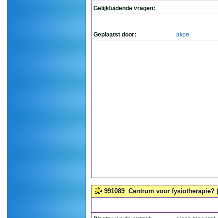
Gelijkluidende vragen:
Geplaatst door:
akoe
991089
Centrum voor fysiotherapie? (