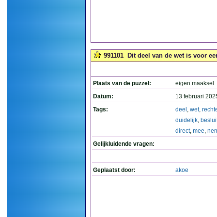
991101
Dit deel van de wet is voor ee
Plaats van de puzzel:
eigen maaksel
Datum:
13 februari 202
Tags:
deel
,
wet
,
recht
duidelijk
,
beslu
direct
,
mee
,
ne
Gelijkluidende vragen:
Geplaatst door:
akoe