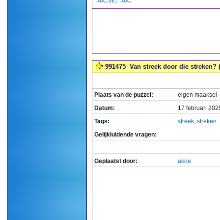
.AA.SE..AA.
991475
Van streek door die streken? (
Plaats van de puzzel:
eigen maaksel
Datum:
17 februari 202
Tags:
streek
,
streken
Gelijkluidende vragen:
Geplaatst door:
akoe