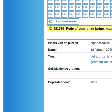
807
808
809
810
811
812
813
814
815
834
835
836
837
838
839
840
841
842
861
862
863
864
865
866
867
868
869
Lijst vernieuwen
991760
Petje af voor onze jarige, maa
Plaats van de puzzel:
eigen maaksel
Datum:
18 februari 202
Tags:
petje
,
onze
,
jar
gedraagt
,
onde
Gelijkluidende vragen:
Geplaatst door:
akoe