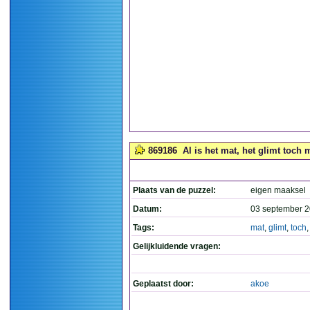
869186
Al is het mat, het glimt toch m
Plaats van de puzzel:
eigen maaksel
Datum:
03 september 2
Tags:
mat
,
glimt
,
toch
Gelijkluidende vragen:
Geplaatst door:
akoe