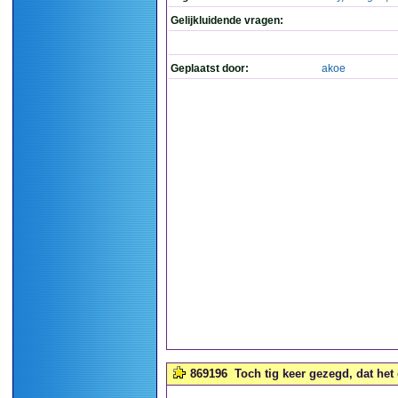
Gelijkluidende vragen:
Geplaatst door:
akoe
869196
Toch tig keer gezegd, dat het 