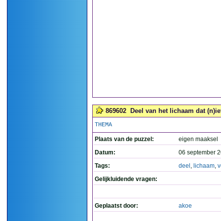
869602
Deel van het lichaam dat (n)ie
THEMA
Plaats van de puzzel:
eigen maaksel
Datum:
06 september 2
Tags:
deel
,
lichaam
,
v
Gelijkluidende vragen:
Geplaatst door:
akoe