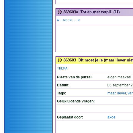
869603a
Tot en met zetpil. (11)
W..RD.N...K
869603
Dit moet je je (maar liever nie
THEMA
Plaats van de puzzel:
eigen maaksel
Datum:
06 september 2
Tags:
maar
,
liever
,
ve
Gelijkluidende vragen:
Geplaatst door:
akoe