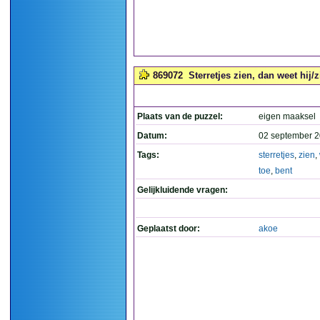
869072
Sterretjes zien, dan weet hij/z
Plaats van de puzzel:
eigen maaksel
Datum:
02 september 2
Tags:
sterretjes
,
zien
,
toe
,
bent
Gelijkluidende vragen:
Geplaatst door:
akoe