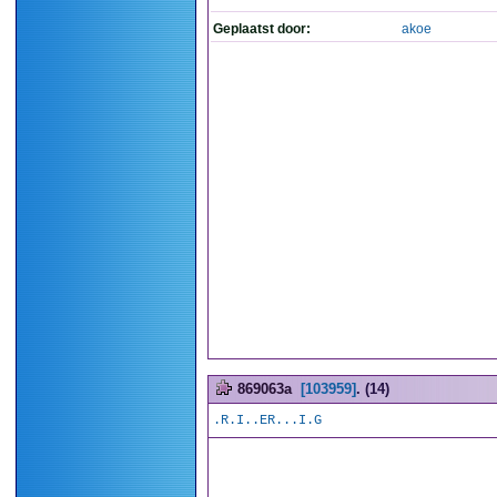
Geplaatst door:
akoe
869063a
[103959]
. (14)
.R.I..ER...I.G