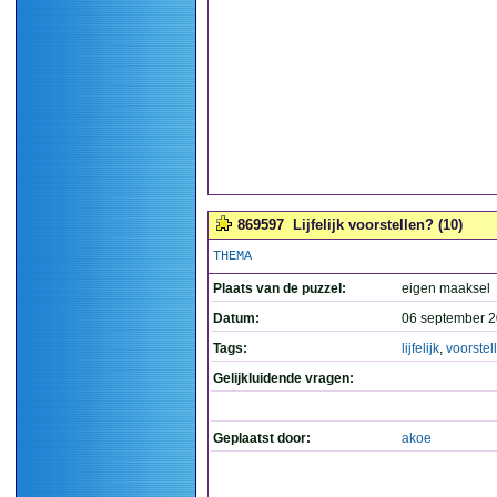
869597
Lijfelijk voorstellen? (10)
THEMA
Plaats van de puzzel:
eigen maaksel
Datum:
06 september 2
Tags:
lijfelijk
,
voorstel
Gelijkluidende vragen:
Geplaatst door:
akoe