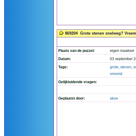
869204
Grote stenen snelweg? Vreemd,
Plaats van de puzzel:
eigen maaksel
Datum:
03 september 2
Tags:
grote
,
stenen
,
s
vreemd
Gelijkluidende vragen:
Geplaatst door:
akoe