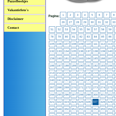
Puzzelboekjes
Vakantiefoto's
1
2
3
4
5
6
7
8
Pagina:
Disclaimer
26
27
28
29
30
31
32
33
Contact
51
52
53
54
55
56
57
58
59
78
79
80
81
82
83
84
85
86
105
106
107
108
109
110
111
112
113
132
133
134
135
136
137
138
139
140
159
160
161
162
163
164
165
166
167
186
187
188
189
190
191
192
193
194
213
214
215
216
217
218
219
220
221
240
241
242
243
244
245
246
247
248
267
268
269
270
271
272
273
274
275
294
295
296
297
298
299
300
301
302
327
321
322
323
324
325
326
328
329
348
349
350
351
352
353
354
355
356