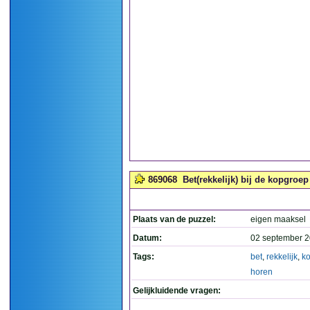
869068
Bet(rekkelijk) bij de kopgroep
Plaats van de puzzel:
eigen maaksel
Datum:
02 september 2
Tags:
bet
,
rekkelijk
,
k
horen
Gelijkluidende vragen: