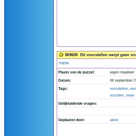
869600
Dit voorstellen werpt geen vr
THEMA
Plaats van de puzzel:
eigen maaksel
Datum:
06 september 2
Tags:
voorstellen
,
wer
vruchten
,
meer
Gelijkluidende vragen:
Geplaatst door:
akoe