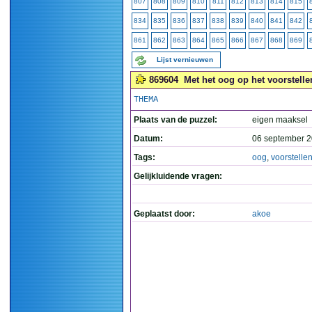
807
808
809
810
811
812
813
814
815
834
835
836
837
838
839
840
841
842
861
862
863
864
865
866
867
868
869
Lijst vernieuwen
869604
Met het oog op het voorstelle
THEMA
Plaats van de puzzel:
eigen maaksel
Datum:
06 september 2
Tags:
oog
,
voorstelle
Gelijkluidende vragen:
Geplaatst door:
akoe