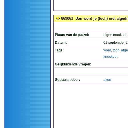
869063
Dan word je (toch) niet afge
Plaats van de puzzel:
eigen maaksel
Datum:
02 september 2
Tags:
word
,
toch
,
afg
knockout
Gelijkluidende vragen:
Geplaatst door:
akoe