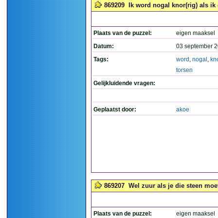
869209
Ik word nogal knor(rig) als ik
Plaats van de puzzel:
eigen maaksel
Datum:
03 september 2
Tags:
word
,
nogal
,
kn
torsen
Gelijkluidende vragen:
Geplaatst door:
akoe
869207
Wel zuur als je die steen moe
Plaats van de puzzel:
eigen maaksel