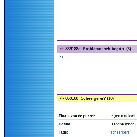
869188a
Problematisch begrip. (6)
PU..EL
869188
Scheergerei? (10)
Plaats van de puzzel:
eigen maaksel
Datum:
03 september 2
Tags:
scheergerei