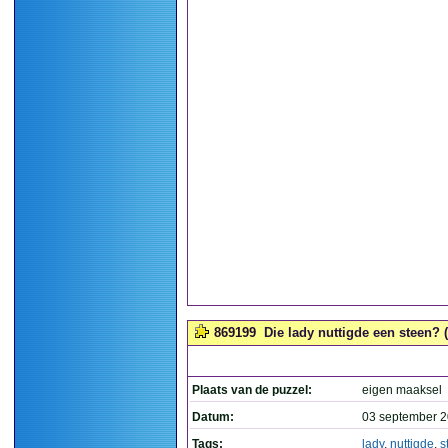
869199
Die lady nuttigde een steen? (
Plaats van de puzzel:
eigen maaksel
Datum:
03 september 2
Tags:
lady
,
nuttigde
,
s