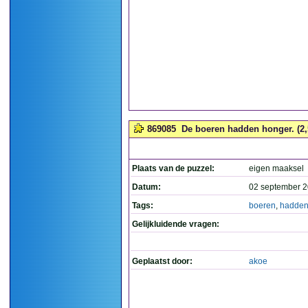
869085
De boeren hadden honger. (2,
Plaats van de puzzel:
eigen maaksel
Datum:
02 september 2
Tags:
boeren
,
hadde
Gelijkluidende vragen:
Geplaatst door:
akoe