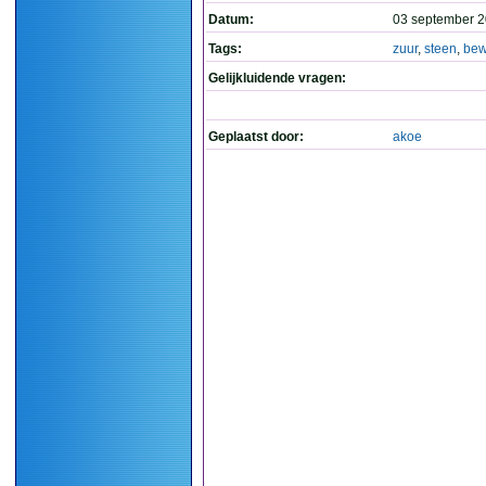
Datum:
03 september 2
Tags:
zuur
,
steen
,
bew
Gelijkluidende vragen:
Geplaatst door:
akoe