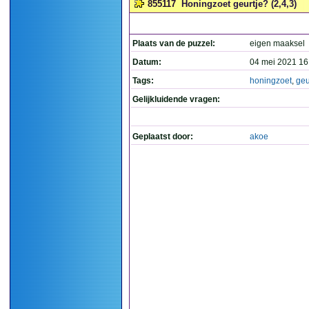
855117
Honingzoet geurtje? (2,4,3)
Plaats van de puzzel:
eigen maaksel
Datum:
04 mei 2021 16
Tags:
honingzoet
,
geu
Gelijkluidende vragen:
Geplaatst door:
akoe