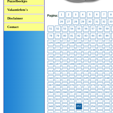
Puzzelboekjes
Vakantiefoto's
1
2
3
4
5
6
7
8
Pagina:
Disclaimer
26
27
28
29
30
31
32
33
Contact
51
52
53
54
55
56
57
58
59
78
79
80
81
82
83
84
85
86
105
106
107
108
109
110
111
112
113
132
133
134
135
136
137
138
139
140
159
160
161
162
163
164
165
166
167
186
187
188
189
190
191
192
193
194
213
214
215
216
217
218
219
220
221
240
241
242
243
244
245
246
247
248
267
268
269
270
271
272
273
274
275
294
295
296
297
298
299
300
301
302
321
322
323
324
325
326
327
328
329
352
348
349
350
351
353
354
355
356