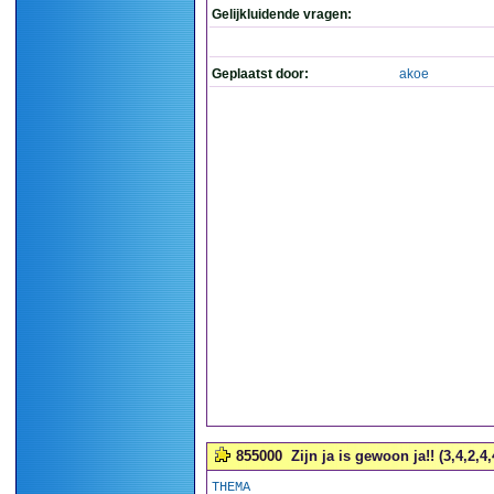
Gelijkluidende vragen:
Geplaatst door:
akoe
855000
Zijn ja is gewoon ja!! (3,4,2,4,
THEMA