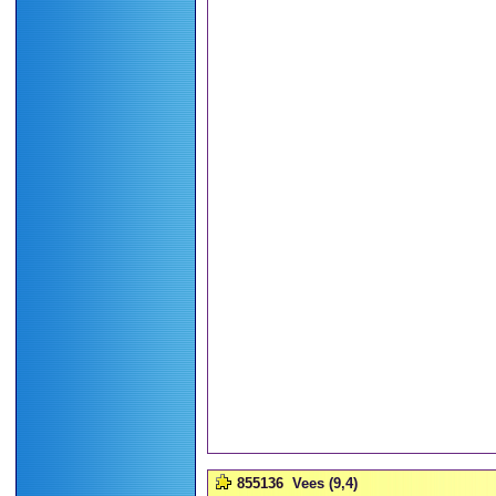
855136
Vees (9,4)