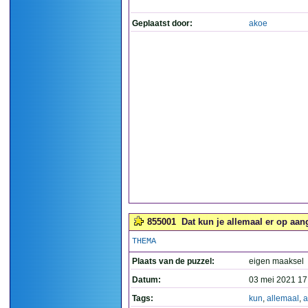
Geplaatst door:
akoe
855001
Dat kun je allemaal er op aan
THEMA
Plaats van de puzzel:
eigen maaksel
Datum:
03 mei 2021 17
Tags:
kun
,
allemaal
,
a