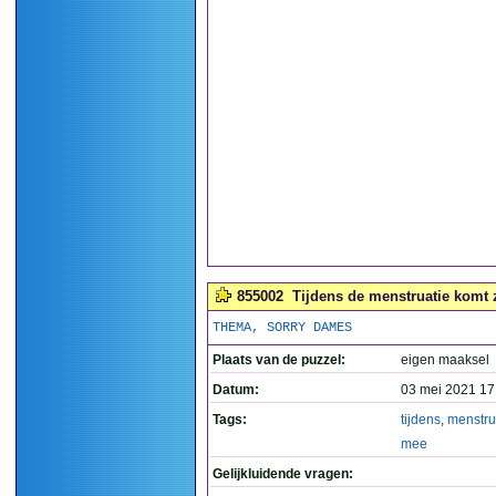
855002
Tijdens de menstruatie komt 
THEMA, SORRY DAMES
Plaats van de puzzel:
eigen maaksel
Datum:
03 mei 2021 17
Tags:
tijdens
,
menstru
mee
Gelijkluidende vragen: