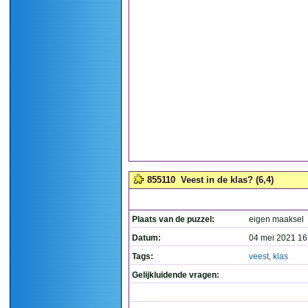
855110
Veest in de klas? (6,4)
Plaats van de puzzel:
eigen maaksel
Datum:
04 mei 2021 16
Tags:
veest
,
klas
Gelijkluidende vragen: