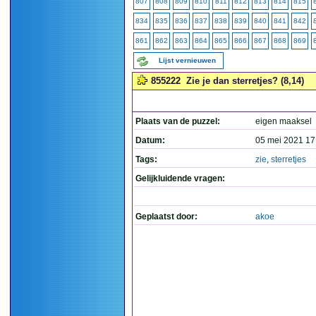
807
808
809
810
811
812
813
814
815
834
835
836
837
838
839
840
841
842
861
862
863
864
865
866
867
868
869
Lijst vernieuwen
855222
Zie je dan sterretjes? (8,14)
Plaats van de puzzel:
eigen maaksel
Datum:
05 mei 2021 17
Tags:
zie
,
sterretjes
Gelijkluidende vragen:
Geplaatst door:
akoe