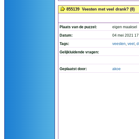
855139
Veesten met veel drank? (8)
Plaats van de puzzel:
eigen maaksel
Datum:
04 mei 2021 17
Tags:
veesten
,
veel
,
d
Gelijkluidende vragen:
Geplaatst door:
akoe