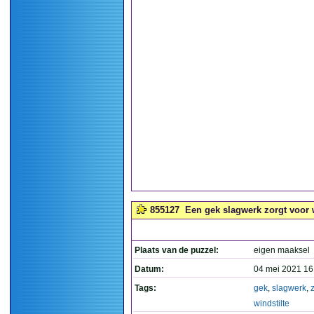
855127
Een gek slagwerk zorgt voor w
Plaats van de puzzel:
eigen maaksel
Datum:
04 mei 2021 16
Tags:
gek
,
slagwerk
,
windstilte