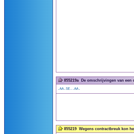
855219a
De omschrijvingen van een 
.AA.SE..AA.
855219
Wegens contractbreuk kon he