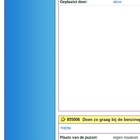
Geplaatst door:
akoe
855006
Doen ze graag bij de benzine
THEMA
Plaats van de puzzel:
eigen maaksel