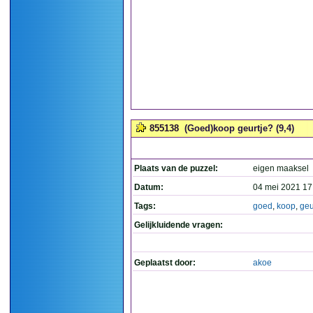
855138
(Goed)koop geurtje? (9,4)
Plaats van de puzzel:
eigen maaksel
Datum:
04 mei 2021 17
Tags:
goed
,
koop
,
geu
Gelijkluidende vragen:
Geplaatst door:
akoe