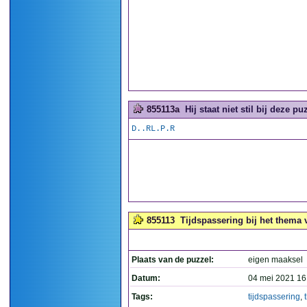
855113a
Hij staat niet stil bij deze puz
D..RL.P.R
855113
Tijdspassering bij het thema v
Plaats van de puzzel:
eigen maaksel
Datum:
04 mei 2021 16
Tags:
tijdspassering
,