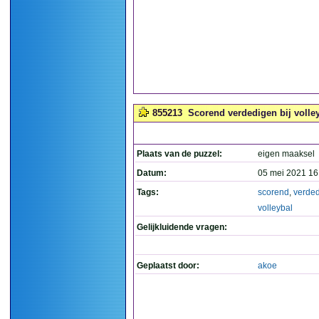
855213
Scorend verdedigen bij volley
Plaats van de puzzel:
eigen maaksel
Datum:
05 mei 2021 16
Tags:
scorend
,
verde
volleybal
Gelijkluidende vragen:
Geplaatst door:
akoe