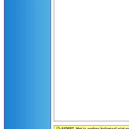
643657
Het is anders helemaal niet n