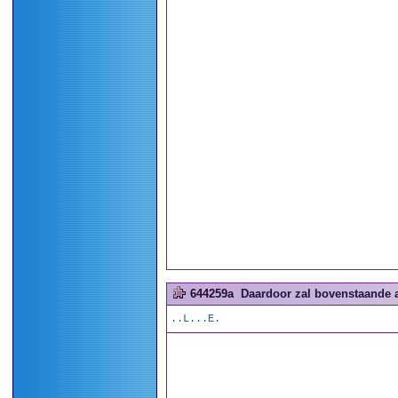
644259a
Daardoor zal bovenstaande a
..L...E.