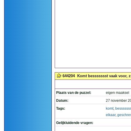
644204
Komt bessssssst vaak voor, zo
Plaats van de puzzel:
eigen maaksel
Datum:
27 november 2
Tags:
komt
,
besssssss
elkaar
,
geschre
Gelijkluidende vragen: