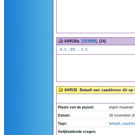
644530a
[103959]
. (14)
.R.I..ER...I.G
644530
Betaalt een zaaddonor dit op 
Plaats van de puzzel:
eigen maaksel
Datum:
30 november 2
Tags:
betaalt
,
zaaddo
Gelijkluidende vragen: