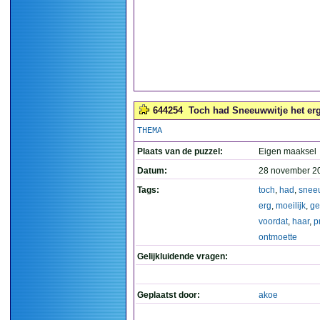
644254
Toch had Sneeuwwitje het erg 
THEMA
Plaats van de puzzel:
Eigen maaksel
Datum:
28 november 2
Tags:
toch
,
had
,
snee
erg
,
moeilijk
,
ge
voordat
,
haar
,
p
ontmoette
Gelijkluidende vragen:
Geplaatst door:
akoe