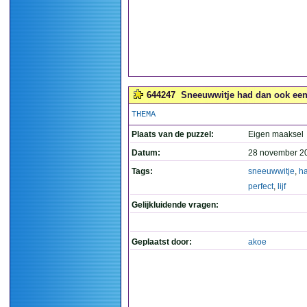
644247
Sneeuwwitje had dan ook een p
THEMA
Plaats van de puzzel:
Eigen maaksel
Datum:
28 november 2
Tags:
sneeuwwitje
,
h
perfect
,
lijf
Gelijkluidende vragen:
Geplaatst door:
akoe