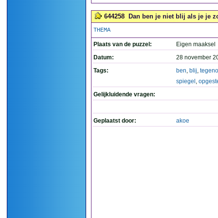
644258
Dan ben je niet blij als je je
THEMA
Plaats van de puzzel:
Eigen maaksel
Datum:
28 november 2
Tags:
ben
,
blij
,
tegeno
spiegel
,
opgest
Gelijkluidende vragen:
Geplaatst door:
akoe