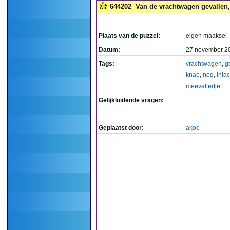
644202
Van de vrachtwagen gevallen, 
Plaats van de puzzel:
eigen maaksel
Datum:
27 november 2
Tags:
vrachtwagen
,
g
knap
,
nog
,
intac
meevallertje
Gelijkluidende vragen:
Geplaatst door:
akoe