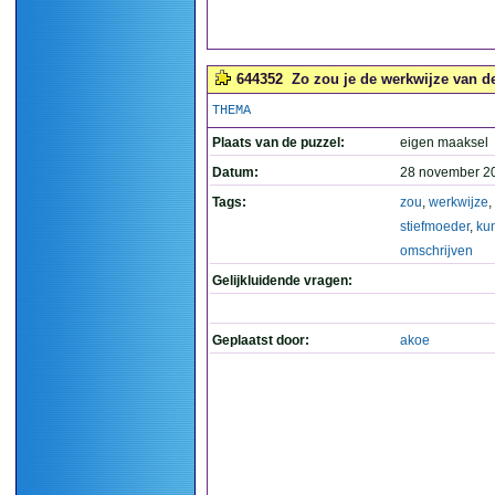
644352
Zo zou je de werkwijze van d
THEMA
Plaats van de puzzel:
eigen maaksel
Datum:
28 november 2
Tags:
zou
,
werkwijze
,
stiefmoeder
,
ku
omschrijven
Gelijkluidende vragen:
Geplaatst door:
akoe