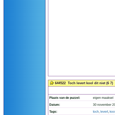
644522
Toch levert kool dit niet (6 7)
Plaats van de puzzel:
eigen maaksel
Datum:
30 november 2
Tags:
toch
,
levert
,
koo