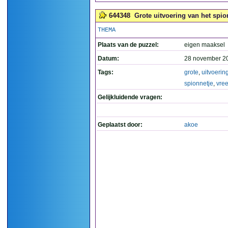
644348
Grote uitvoering van het spio
THEMA
Plaats van de puzzel:
eigen maaksel
Datum:
28 november 2
Tags:
grote
,
uitvoerin
spionnetje
,
vre
Gelijkluidende vragen:
Geplaatst door:
akoe