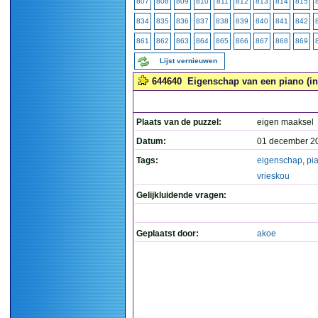
807
808
809
810
811
812
813
814
815
834
835
836
837
838
839
840
841
842
861
862
863
864
865
866
867
868
869
Lijst vernieuwen
644640
Eigenschap van een piano (in 
Plaats van de puzzel:
eigen maaksel
Datum:
01 december 2
Tags:
eigenschap
,
pi
vrieskou
Gelijkluidende vragen:
Geplaatst door:
akoe