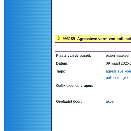
993189
Agressieve vorm van pollenall
Plaats van de puzzel:
eigen maaksel
Datum:
09 maart 2025 
Tags:
agressieve
,
vo
pollenallergie
Gelijkluidende vragen:
Geplaatst door:
akoe