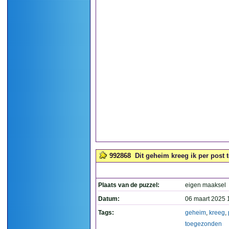
992868
Dit geheim kreeg ik per post
Plaats van de puzzel:
eigen maaksel
Datum:
06 maart 2025 
Tags:
geheim
,
kreeg
,
toegezonden