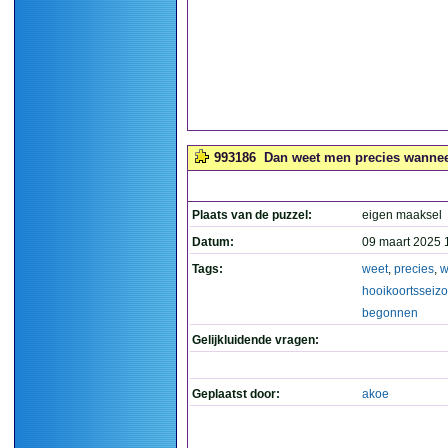
993186
Dan weet men precies wanneer
Plaats van de puzzel:
eigen maaksel
Datum:
09 maart 2025 
Tags:
weet
,
precies
,
w
hooikoortsseiz
begonnen
Gelijkluidende vragen:
Geplaatst door:
akoe