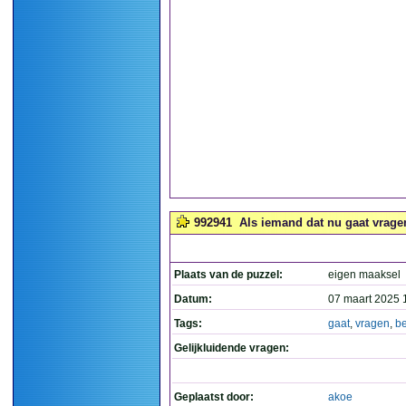
992941
Als iemand dat nu gaat vragen
Plaats van de puzzel:
eigen maaksel
Datum:
07 maart 2025 
Tags:
gaat
,
vragen
,
b
Gelijkluidende vragen:
Geplaatst door:
akoe