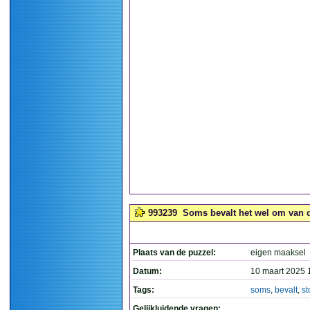
993239
Soms bevalt het wel om van de 
Plaats van de puzzel:
eigen maaksel
Datum:
10 maart 2025 
Tags:
soms
,
bevalt
,
st
Gelijkluidende vragen: