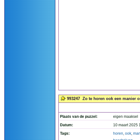
993247
Zo te horen ook een manier o
Plaats van de puzzel:
eigen maaksel
Datum:
10 maart 2025 
Tags:
horen
,
ook
,
man