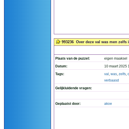
993236
Over deze val was men zelfs i
Plaats van de puzzel:
eigen maaksel
Datum:
10 maart 2025 
Tags:
val
,
was
,
zelfs
,
verbaasd
Gelijkluidende vragen:
Geplaatst door:
akoe