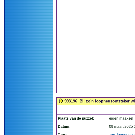
993196
Bij zo'n loopneusontsteker wil
Plaats van de puzzel:
eigen maaksel
Datum:
09 maart 2025 
Tags:
zon
,
loopneuson