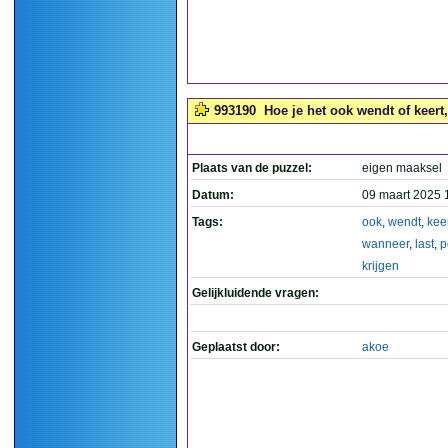
993190
Hoe je het ook wendt of keert,
Plaats van de puzzel:
eigen maaksel
Datum:
09 maart 2025 
Tags:
ook
,
wendt
,
kee
wanneer
,
last
,
p
krijgen
Gelijkluidende vragen:
Geplaatst door:
akoe