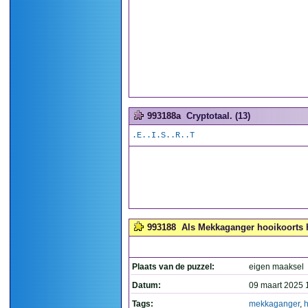
993188a
Cryptotaal. (13)
.E..I.S..R..T
993188
Als Mekkaganger hooikoorts h
Plaats van de puzzel:
eigen maaksel
Datum:
09 maart 2025 
Tags:
mekkaganger
,
h