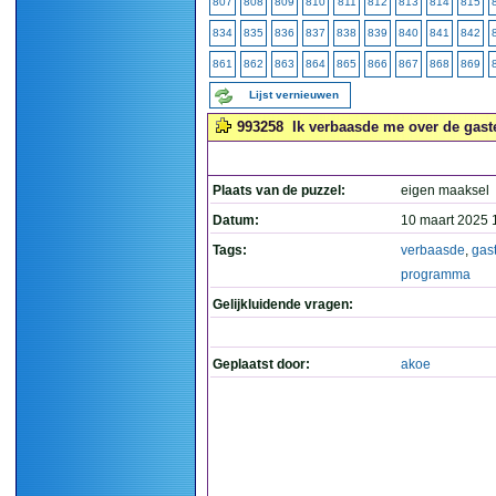
807
808
809
810
811
812
813
814
815
834
835
836
837
838
839
840
841
842
861
862
863
864
865
866
867
868
869
Lijst vernieuwen
993258
Ik verbaasde me over de gast
Plaats van de puzzel:
eigen maaksel
Datum:
10 maart 2025 
Tags:
verbaasde
,
gas
programma
Gelijkluidende vragen:
Geplaatst door:
akoe