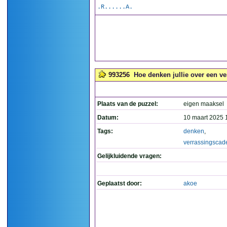
.R......A.
993256
Hoe denken jullie over een ve
Plaats van de puzzel:
eigen maaksel
Datum:
10 maart 2025 
Tags:
denken
,
verrassingscad
Gelijkluidende vragen:
Geplaatst door:
akoe