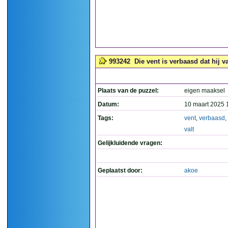
993242
Die vent is verbaasd dat hij va
Plaats van de puzzel:
eigen maaksel
Datum:
10 maart 2025 
Tags:
vent
,
verbaasd
,
valt
Gelijkluidende vragen:
Geplaatst door:
akoe