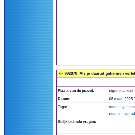
992870
Als je daaruit geheimen verte
Plaats van de puzzel:
eigen maaksel
Datum:
06 maart 2025 
Tags:
daaruit
,
geheim
noemen
,
verra
Gelijkluidende vragen: