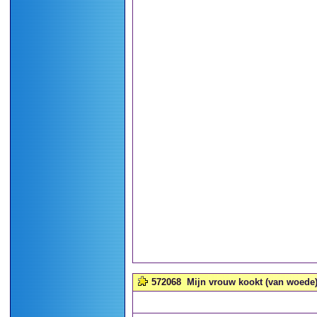
572068
Mijn vrouw kookt (van woede) a