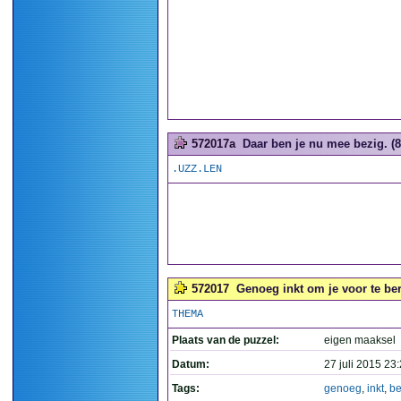
572017a
Daar ben je nu mee bezig. (8
.UZZ.LEN
572017
Genoeg inkt om je voor te ber
THEMA
Plaats van de puzzel:
eigen maaksel
Datum:
27 juli 2015 23
Tags:
genoeg
,
inkt
,
be