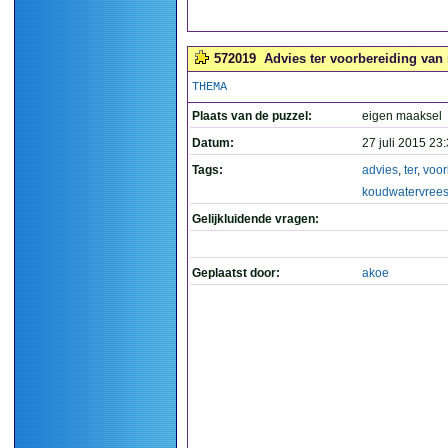
572019
Advies ter voorbereiding van
THEMA
Plaats van de puzzel:
eigen maaksel
Datum:
27 juli 2015 23
Tags:
advies
,
ter
,
voor
koudwatervree
Gelijkluidende vragen:
Geplaatst door:
akoe