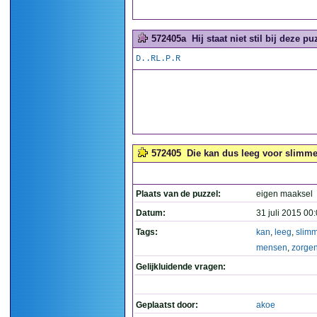
572405a
Hij staat niet stil bij deze puz
D..RL.P.R
572405
Die kan dus leeg voor slimm
Plaats van de puzzel:
eigen maaksel
Datum:
31 juli 2015 00
Tags:
kan
,
leeg
,
slim
mensen
,
zorge
Gelijkluidende vragen:
Geplaatst door:
akoe