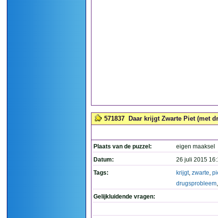
571837
Daar krijgt Zwarte Piet (met d
Plaats van de puzzel:
eigen maaksel
Datum:
26 juli 2015 16
Tags:
krijgt
,
zwarte
,
pi
drugsprobleem
Gelijkluidende vragen: