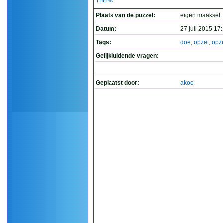
THEMA
Plaats van de puzzel:
eigen maaksel
Datum:
27 juli 2015 17
Tags:
doe
,
opzet
,
opz
Gelijkluidende vragen:
Geplaatst door:
akoe