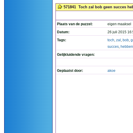
571841
Toch zal bob geen succes hebb
Plaats van de puzzel:
eigen maaksel
Datum:
26 juli 2015 16
Tags:
toch
,
zal
,
bob
,
g
succes
,
hebben
Gelijkluidende vragen:
Geplaatst door:
akoe