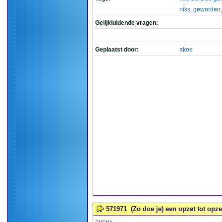
niks
,
geworden
Gelijkluidende vragen:
Geplaatst door:
akoe
571971
(Zo doe je) een opzet tot opze