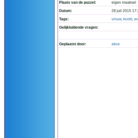
Plaats van de puzzel:
eigen maaksel
Datum:
28 juli 2015 17
Tags:
vrouw
,
kookt
,
w
Gelijkluidende vragen:
Geplaatst door:
akoe