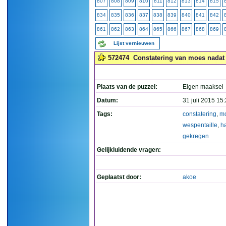
807
808
809
810
811
812
813
814
815
834
835
836
837
838
839
840
841
842
861
862
863
864
865
866
867
868
869
Lijst vernieuwen
572474
Constatering van moes nadat z
Plaats van de puzzel:
Eigen maaksel
Datum:
31 juli 2015 15
Tags:
constatering
,
m
wespentaille
,
h
gekregen
Gelijkluidende vragen:
Geplaatst door:
akoe