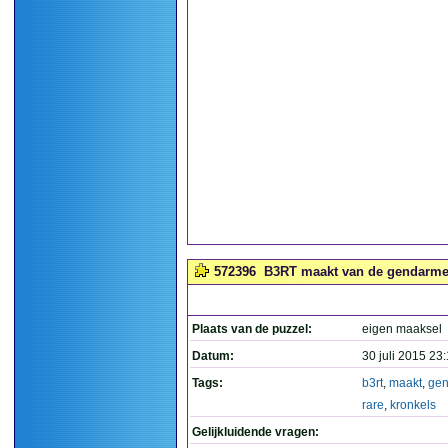
572396
B3RT maakt van de gendarme w
Plaats van de puzzel:
eigen maaksel
Datum:
30 juli 2015 23
Tags:
b3rt
,
maakt
,
ge
rare
,
kronkels
Gelijkluidende vragen: