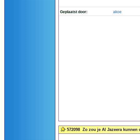
Geplaatst door:
akoe
572098
Zo zou je Al Jazeera kunnen 