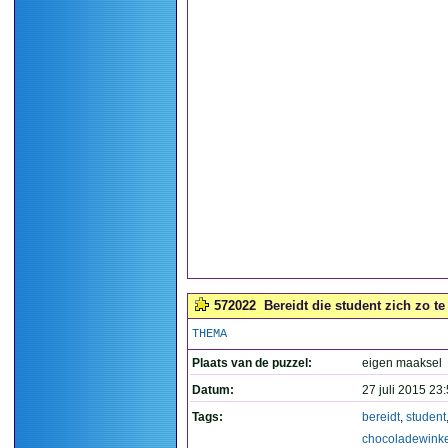
572022
Bereidt die student zich zo t
THEMA
Plaats van de puzzel:
eigen maaksel
Datum:
27 juli 2015 23
Tags:
bereidt
,
student
chocoladewinke