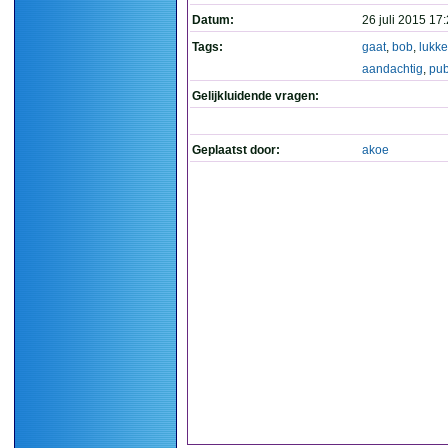
Datum:
26 juli 2015 17
Tags:
gaat
,
bob
,
lukk
aandachtig
,
pub
Gelijkluidende vragen:
Geplaatst door:
akoe