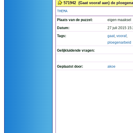
571942
(Gaat vooraf aan) de ploegena
THEMA
Plaats van de puzzel:
eigen maaksel
Datum:
27 juli 2015 15
Tags:
gaat
,
vooraf
,
ploegenarbeid
Gelijkluidende vragen:
Geplaatst door:
akoe