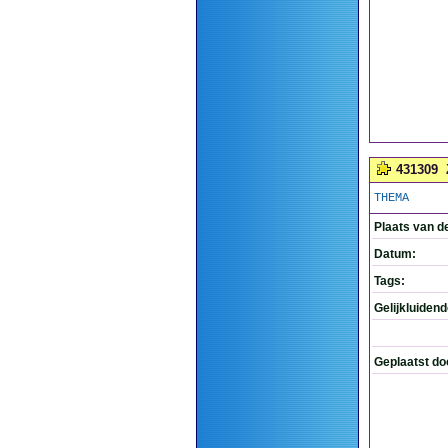
431309
THEMA
Plaats van d
Datum:
Tags:
Gelijkluiden
Geplaatst do