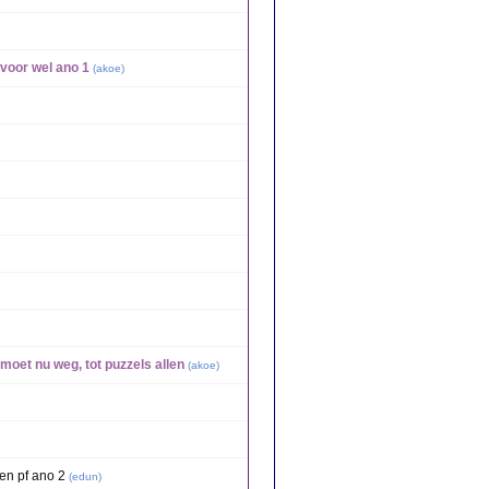
voor wel ano 1
(
akoe
)
oet nu weg, tot puzzels allen
(
akoe
)
en pf ano 2
(
edun
)