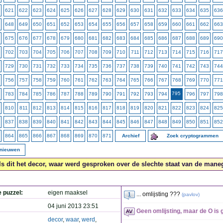
621
622
623
624
625
626
627
628
629
630
631
632
633
634
635
636
648
649
650
651
652
653
654
655
656
657
658
659
660
661
662
663
675
676
677
678
679
680
681
682
683
684
685
686
687
688
689
690
702
703
704
705
706
707
708
709
710
711
712
713
714
715
716
717
729
730
731
732
733
734
735
736
737
738
739
740
741
742
743
744
756
757
758
759
760
761
762
763
764
765
766
767
768
769
770
771
795
783
784
785
786
787
788
789
790
791
792
793
794
796
797
798
810
811
812
813
814
815
816
817
818
819
820
821
822
823
824
825
837
838
839
840
841
842
843
844
845
846
847
848
849
850
851
852
864
865
866
867
868
869
870
871
Archief
Zoek cryptogrammen
rnieuwen
Is dit het decor, waar werd gesproken over de slechte staat van de maneg
e puzzel:
eigen maaksel
... omlijsting ???
(
pavlov
)
04 juni 2013 23:51
Geen omlijsting, maar de O is 
decor
,
waar
,
werd
,