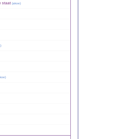
e staat
(
akoe
)
k
)
koe
)