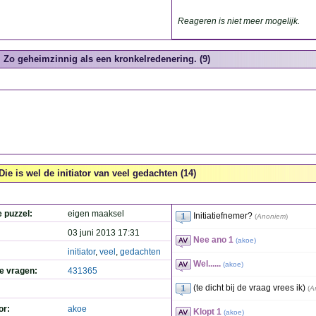
Reageren is niet meer mogelijk.
Zo geheimzinnig als een kronkelredenering. (9)
Die is wel de initiator van veel gedachten (14)
e puzzel:
eigen maaksel
Initiatiefnemer?
(
Anoniem
)
03 juni 2013 17:31
Nee ano 1
(
akoe
)
initiator
,
veel
,
gedachten
Wel......
(
akoe
)
de vragen:
431365
(te dicht bij de vraag vrees ik)
(
A
or:
akoe
Klopt 1
(
akoe
)