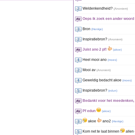
Weldenkendheid?
(
Anoniem
)
Oeps ik zoek een ander woord 
Bron
(
Henkje
)
Inspiratiebron?
(
Anoniem
)
Juist ano 2 pf!
(
akoe
)
Heel mooi ano
(
moes
)
Mooi av
(
Anoniem
)
Geweldig bedacht akoe
(
moes
)
Inspiratiebron?
(
edun
)
Bedankt voor het meedenken, m
Pf edun
(
akoe
)
akoe
ano2
(
Henkje
)
Kom net te laat binnen
allen 