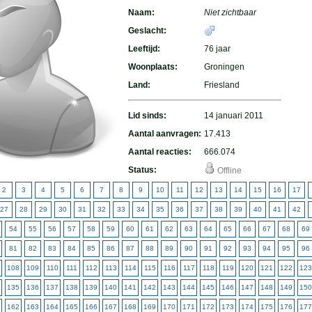
Naam:
Niet zichtbaar
Geslacht:
Leeftijd:
76 jaar
Woonplaats:
Groningen
Land:
Friesland
Lid sinds:
14 januari 2011
Aantal aanvragen:
17.413
Aantal reacties:
666.074
Status:
Offline
2
3
4
5
6
7
8
9
10
11
12
13
14
15
16
17
27
28
29
30
31
32
33
34
35
36
37
38
39
40
41
42
54
55
56
57
58
59
60
61
62
63
64
65
66
67
68
69
81
82
83
84
85
86
87
88
89
90
91
92
93
94
95
96
108
109
110
111
112
113
114
115
116
117
118
119
120
121
122
123
135
136
137
138
139
140
141
142
143
144
145
146
147
148
149
150
162
163
164
165
166
167
168
169
170
171
172
173
174
175
176
177