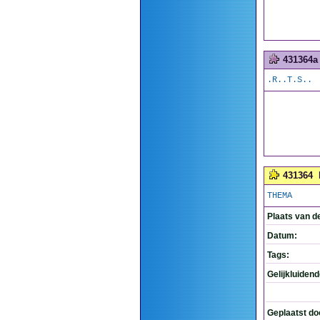
431364a
.R..T.S..
431364
THEMA
Plaats van d
Datum:
Tags:
Gelijkluiden
Geplaatst do