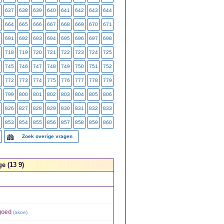
637
638
639
640
641
642
643
644
664
665
666
667
668
669
670
671
691
692
693
694
695
696
697
698
718
719
720
721
722
723
724
725
745
746
747
748
749
750
751
752
772
773
774
775
776
777
778
779
799
800
801
802
803
804
805
806
826
827
828
829
830
831
832
833
853
854
855
856
857
858
859
860
Zoek overige vragen
e (13 9)
goed
(
akoe
)