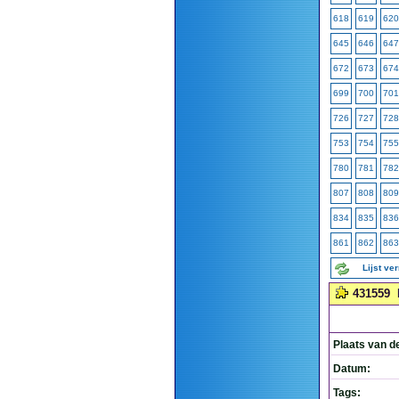
618
619
620
645
646
647
672
673
674
699
700
701
726
727
728
753
754
755
780
781
782
807
808
809
834
835
836
861
862
863
Lijst ve
431559
Plaats van d
Datum:
Tags: