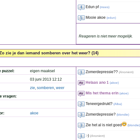
Edun pf
(
moes
)
Mooie akoe
(
edun
)
Reageren is niet meer mogelijk.
Zo zie je dan iemand somberen over het weer? (14)
e puzzel:
eigen maaksel
Zomerdepressie??
(
Anoniem
)
03 juni 2013 12:12
Helaas ano 1
(
akoe
)
zie
,
somberen
,
weer
Mis het thema erin
(
akoe
)
de vragen:
Teneergedrukt?
(
Alba
)
or:
akoe
Zomerdepressie?
(
blondie
)
Zie het al is niet goed
(
blondie
)
:-)
(
Anoniem
)