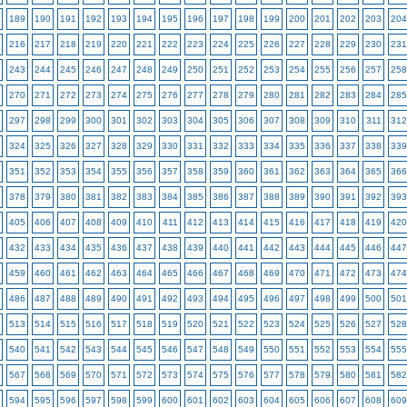
189
190
191
192
193
194
195
196
197
198
199
200
201
202
203
204
216
217
218
219
220
221
222
223
224
225
226
227
228
229
230
231
243
244
245
246
247
248
249
250
251
252
253
254
255
256
257
258
270
271
272
273
274
275
276
277
278
279
280
281
282
283
284
285
297
298
299
300
301
302
303
304
305
306
307
308
309
310
311
312
324
325
326
327
328
329
330
331
332
333
334
335
336
337
338
339
351
352
353
354
355
356
357
358
359
360
361
362
363
364
365
366
378
379
380
381
382
383
384
385
386
387
388
389
390
391
392
393
405
406
407
408
409
410
411
412
413
414
415
416
417
418
419
420
432
433
434
435
436
437
438
439
440
441
442
443
444
445
446
447
459
460
461
462
463
464
465
466
467
468
469
470
471
472
473
474
486
487
488
489
490
491
492
493
494
495
496
497
498
499
500
501
513
514
515
516
517
518
519
520
521
522
523
524
525
526
527
528
540
541
542
543
544
545
546
547
548
549
550
551
552
553
554
555
567
568
569
570
571
572
573
574
575
576
577
578
579
580
581
582
594
595
596
597
598
599
600
601
602
603
604
605
606
607
608
609