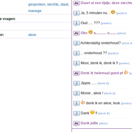
Duurt al een tijdje, deze slecht
gesproken
,
slechte
,
staat
,
manege
Ja, 5 minuten nu ..
(
pavlov
)
de vragen:
Oud...... ???
(
pavlov
)
Oke
a............ o........
(
akoe
)
or:
akoe
Achterstallig onderhoud?
(
denk i
... onderhoud ??
(
pavlov
)
Mooi, denk ik, denk ik !!
(
pavlov
)
Denk ik helemaal goed pf
(
a
Jippie.......
(
denk ik
)
Mooie , akoe !
(
denk ik
)
denk ik en akoe, leuk
(
pavlov
)
Dank
!!
(
denk ik
)
Dank jullie
(
akoe
)