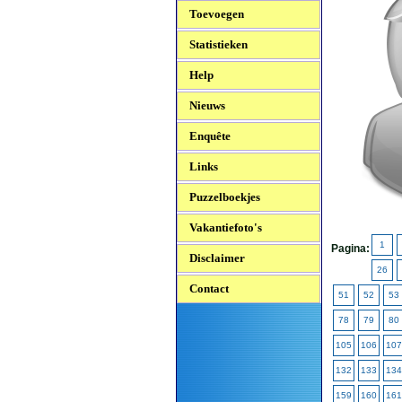
Toevoegen
Statistieken
Help
Nieuws
Enquête
Links
Puzzelboekjes
Vakantiefoto's
1
Pagina:
Disclaimer
26
Contact
51
52
53
78
79
80
105
106
107
132
133
134
159
160
161