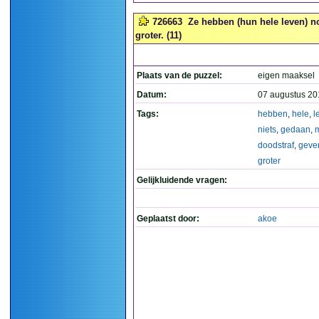
726663
Ze hebben (hun hele leven) n
groter. (11)
Plaats van de puzzel:
eigen maaksel
Datum:
07 augustus 20
Tags:
hebben
,
hele
,
l
niets
,
gedaan
,
doodstraf
,
geve
groter
Gelijkluidende vragen:
Geplaatst door:
akoe