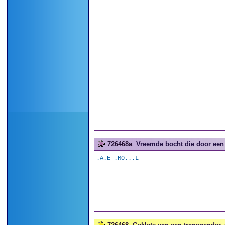
726468a
Vreemde bocht die door een 
.A.E .RO...L