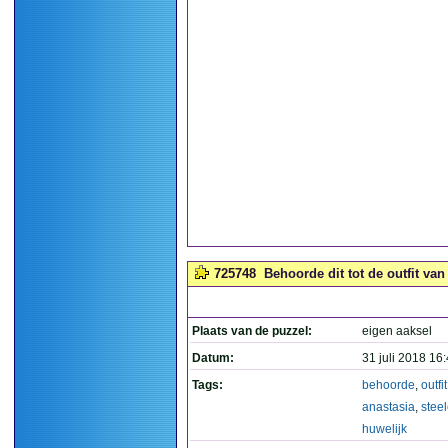
725748
Behoorde dit tot de outfit van
Plaats van de puzzel:
eigen aaksel
Datum:
31 juli 2018 16
Tags:
behoorde
,
outfit
anastasia
,
stee
huwelijk