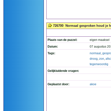
726700
Normaal gesproken houd je het
Plaats van de puzzel:
eigen maaksel
Datum:
07 augustus 20
Tags:
normaal
,
gespr
droog
,
zon
,
afs
tegenwoordig
Gelijkluidende vragen:
Geplaatst door:
akoe