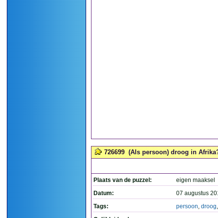
726699
(Als persoon) droog in Afrika?
Plaats van de puzzel:
eigen maaksel
Datum:
07 augustus 20
Tags:
persoon
,
droog