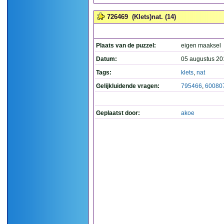
726469
(Klets)nat. (14)
Plaats van de puzzel:
eigen maaksel
Datum:
05 augustus 20
Tags:
klets
,
nat
Gelijkluidende vragen:
795466
,
60080
Geplaatst door:
akoe