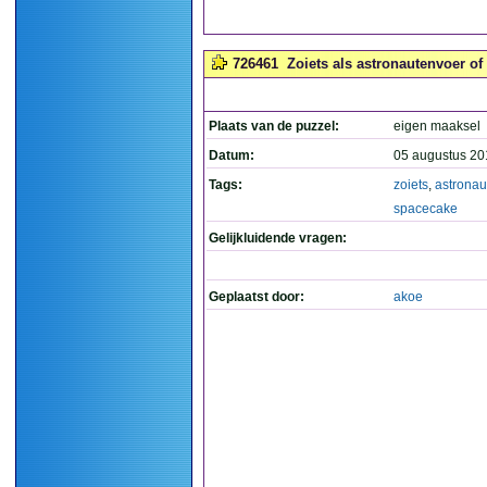
726461
Zoiets als astronautenvoer of 
Plaats van de puzzel:
eigen maaksel
Datum:
05 augustus 20
Tags:
zoiets
,
astronau
spacecake
Gelijkluidende vragen:
Geplaatst door:
akoe