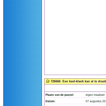
726666
Een keel-klank kan al te dras
Plaats van de puzzel:
eigen maaksel
Datum:
07 augustus 20