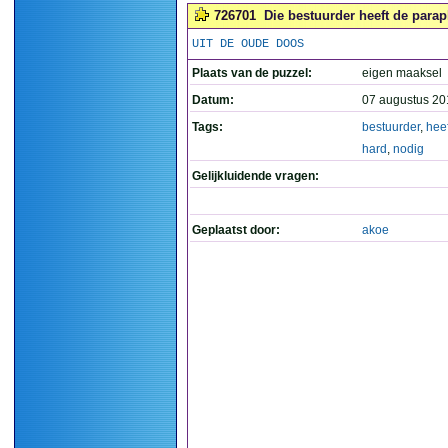
726701
Die bestuurder heeft de parap
UIT DE OUDE DOOS
Plaats van de puzzel:
eigen maaksel
Datum:
07 augustus 20
Tags:
bestuurder
,
heef
hard
,
nodig
Gelijkluidende vragen:
Geplaatst door:
akoe