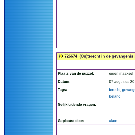
726674
(On)terecht in de gevangenis 
Plaats van de puzzel:
eigen maaksel
Datum:
07 augustus 20
Tags:
terecht
,
gevang
beland
Gelijkluidende vragen:
Geplaatst door:
akoe