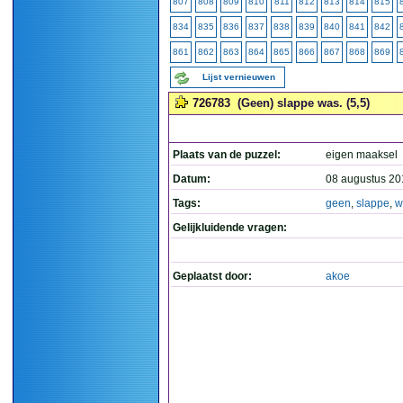
807
808
809
810
811
812
813
814
815
834
835
836
837
838
839
840
841
842
861
862
863
864
865
866
867
868
869
Lijst vernieuwen
726783
(Geen) slappe was. (5,5)
Plaats van de puzzel:
eigen maaksel
Datum:
08 augustus 20
Tags:
geen
,
slappe
,
w
Gelijkluidende vragen:
Geplaatst door:
akoe