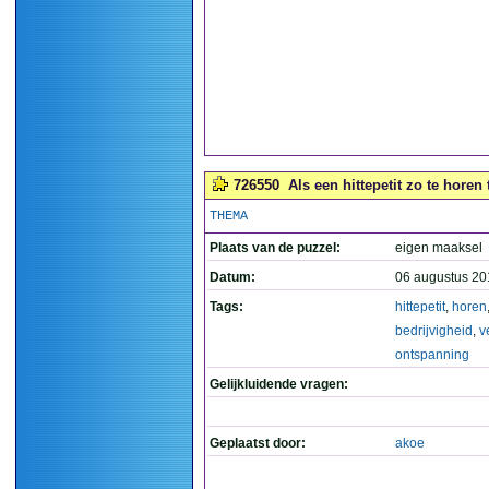
726550
Als een hittepetit zo te horen
THEMA
Plaats van de puzzel:
eigen maaksel
Datum:
06 augustus 20
Tags:
hittepetit
,
horen
bedrijvigheid
,
v
ontspanning
Gelijkluidende vragen:
Geplaatst door:
akoe