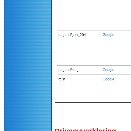
pagead/gen_204
Google
pagead/ping
Google
rc::h
Google
Privacyverklaring