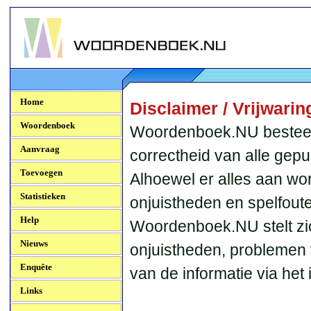
Woordenboek.NU
Home
Disclaimer / Vrijwarin
Woordenboek
Woordenboek.NU besteedt
Aanvraag
correctheid van alle gepu
Toevoegen
Alhoewel er alles aan wo
Statistieken
onjuistheden en spelfout
Help
Woordenboek.NU stelt zic
Nieuws
onjuistheden, problemen 
Enquête
van de informatie via het
Links