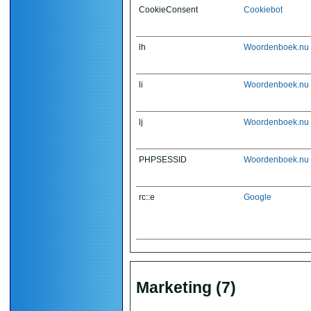
CookieConsent
Cookiebot
lh
Woordenboek.nu
li
Woordenboek.nu
lj
Woordenboek.nu
PHPSESSID
Woordenboek.nu
rc::e
Google
Marketing (7)