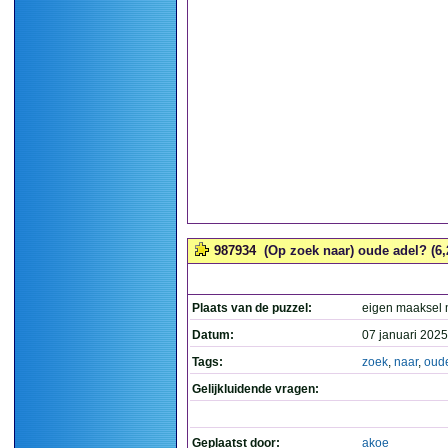
987934
(Op zoek naar) oude adel? (6,
Plaats van de puzzel:
eigen maaksel
Datum:
07 januari 2025
Tags:
zoek
,
naar
,
oud
Gelijkluidende vragen:
Geplaatst door:
akoe