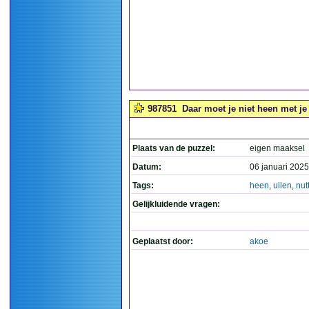
987851
Daar moet je niet heen met je 
Plaats van de puzzel:
eigen maaksel
Datum:
06 januari 2025
Tags:
heen
,
uilen
,
nut
Gelijkluidende vragen:
Geplaatst door:
akoe