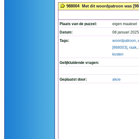
988004
Met dit woordpatroon was [98
Plaats van de puzzel:
eigen maaksel
Datum:
08 januari 2025
Tags:
woordpatroon
,
[988003]
,
raak
,
kosten
Gelijkluidende vragen:
Geplaatst door:
akoe