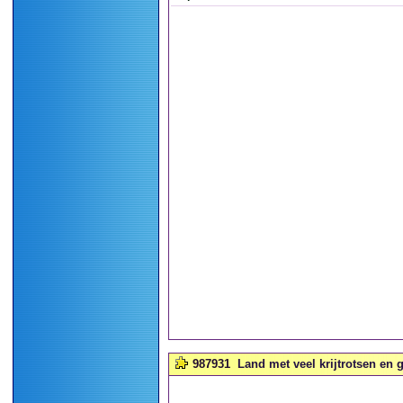
987931
Land met veel krijtrotsen en 