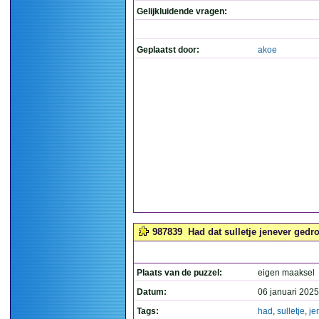
Gelijkluidende vragen:
Geplaatst door:
akoe
987839
Had dat sulletje jenever gedr
Plaats van de puzzel:
eigen maaksel
Datum:
06 januari 2025
Tags:
had
,
sulletje
,
je