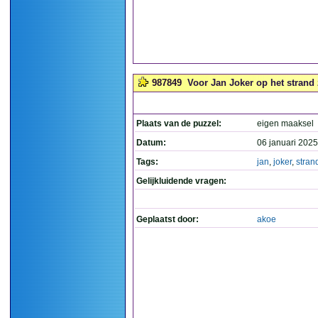
987849
Voor Jan Joker op het strand 
Plaats van de puzzel:
eigen maaksel
Datum:
06 januari 2025
Tags:
jan
,
joker
,
stran
Gelijkluidende vragen:
Geplaatst door:
akoe