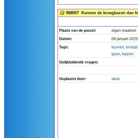
988007
Kunnen de kroegbazen dan bi
Plaats van de puzzel:
eigen maaksel
Datum:
08 januari 2025
Tags:
kunnen
,
kroegb
gaan
,
tappen
Gelijkluidende vragen:
Geplaatst door:
akoe