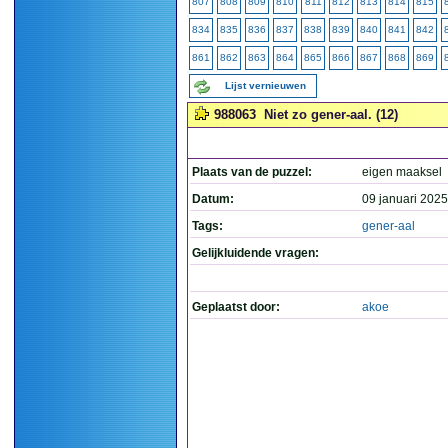
807
808
809
810
811
812
813
814
815
834
835
836
837
838
839
840
841
842
861
862
863
864
865
866
867
868
869
Lijst vernieuwen
988063
Niet zo gener-aal. (12)
Plaats van de puzzel:
eigen maaksel
Datum:
09 januari 2025
Tags:
gener-aal
Gelijkluidende vragen:
Geplaatst door:
akoe