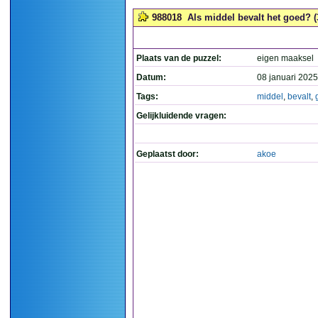
988018
Als middel bevalt het goed? (3
Plaats van de puzzel:
eigen maaksel
Datum:
08 januari 2025
Tags:
middel
,
bevalt
,
Gelijkluidende vragen:
Geplaatst door:
akoe