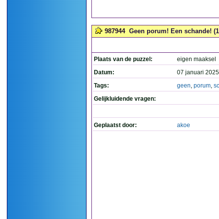
987944
Geen porum! Een schande! (1
Plaats van de puzzel:
eigen maaksel
Datum:
07 januari 2025
Tags:
geen
,
porum
,
s
Gelijkluidende vragen:
Geplaatst door:
akoe