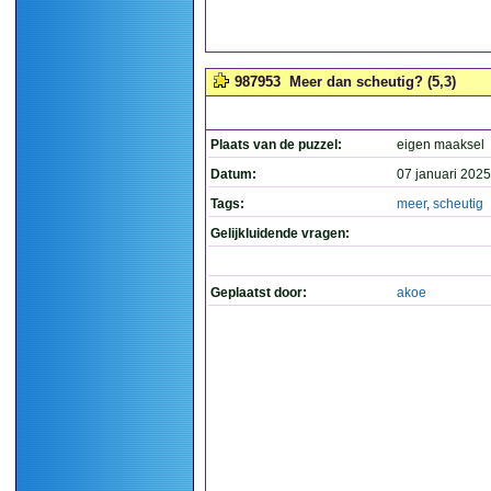
987953
Meer dan scheutig? (5,3)
Plaats van de puzzel:
eigen maaksel
Datum:
07 januari 2025
Tags:
meer
,
scheutig
Gelijkluidende vragen:
Geplaatst door:
akoe