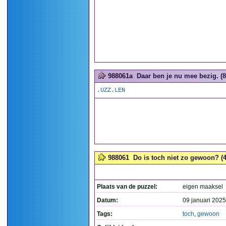
988061a
Daar ben je nu mee bezig. (8
.UZZ.LEN
988061
Do is toch niet zo gewoon? (4
Plaats van de puzzel:
eigen maaksel
Datum:
09 januari 2025
Tags:
toch
,
gewoon