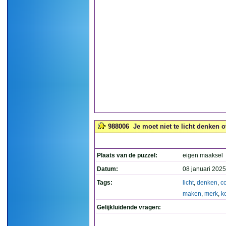
988006
Je moet niet te licht denken 
Plaats van de puzzel:
eigen maaksel
Datum:
08 januari 2025
Tags:
licht
,
denken
,
c
maken
,
merk
,
k
Gelijkluidende vragen: