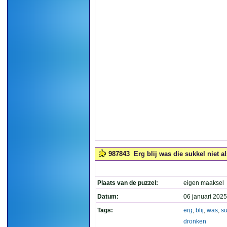
987843
Erg blij was die sukkel niet a
Plaats van de puzzel:
eigen maaksel
Datum:
06 januari 2025
Tags:
erg
,
blij
,
was
,
su
dronken