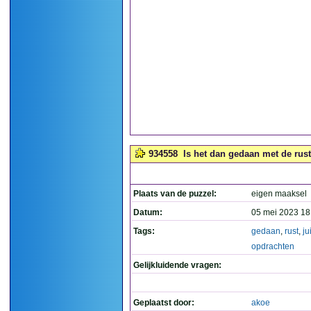
934558
Is het dan gedaan met de rust 
Plaats van de puzzel:
eigen maaksel
Datum:
05 mei 2023 18
Tags:
gedaan
,
rust
,
ju
opdrachten
Gelijkluidende vragen:
Geplaatst door:
akoe