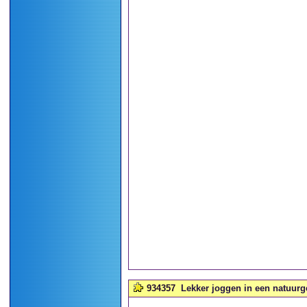
934357
Lekker joggen in een natuurgeb