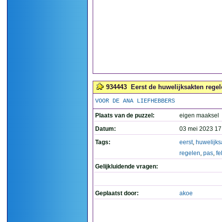
934443
Eerst de huwelijksakten regele
VOOR DE ANA LIEFHEBBERS
Plaats van de puzzel:
eigen maaksel
Datum:
03 mei 2023 17
Tags:
eerst
,
huwelijks
regelen
,
pas
,
fe
Gelijkluidende vragen:
Geplaatst door:
akoe