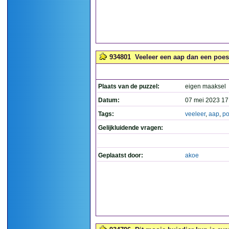
934801
Veeleer een aap dan een poes
Plaats van de puzzel:
eigen maaksel
Datum:
07 mei 2023 17
Tags:
veeleer
,
aap
,
p
Gelijkluidende vragen:
Geplaatst door:
akoe