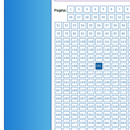
1
2
3
4
5
6
7
8
Pagina:
26
27
28
29
30
31
32
33
51
52
53
54
55
56
57
58
59
78
79
80
81
82
83
84
85
86
105
106
107
108
109
110
111
112
113
132
133
134
135
136
137
138
139
140
159
160
161
162
163
164
165
166
167
191
186
187
188
189
190
192
193
194
213
214
215
216
217
218
219
220
221
240
241
242
243
244
245
246
247
248
267
268
269
270
271
272
273
274
275
294
295
296
297
298
299
300
301
302
321
322
323
324
325
326
327
328
329
348
349
350
351
352
353
354
355
356
375
376
377
378
379
380
381
382
383