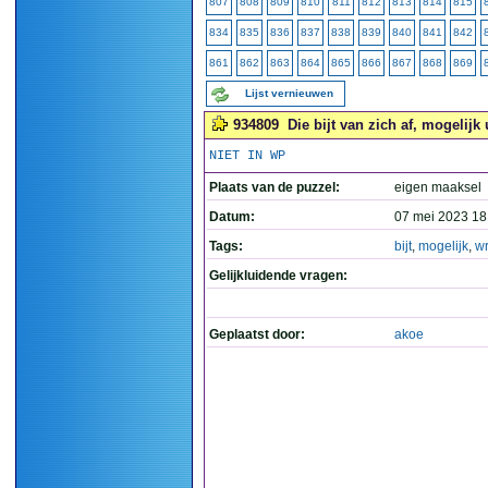
807
808
809
810
811
812
813
814
815
834
835
836
837
838
839
840
841
842
861
862
863
864
865
866
867
868
869
Lijst vernieuwen
934809
Die bijt van zich af, mogelijk 
NIET IN WP
Plaats van de puzzel:
eigen maaksel
Datum:
07 mei 2023 18
Tags:
bijt
,
mogelijk
,
wr
Gelijkluidende vragen:
Geplaatst door:
akoe