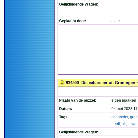
Gelijkluidende vragen:
Geplaatst door:
akoe
934500
Die cabaretier uit Groningen h
Plaats van de puzzel:
eigen maaksel
Datum:
04 mei 2023 17
Tags:
cabaretier
,
gron
heeft
,
altijd
,
woo
Gelijkluidende vragen: