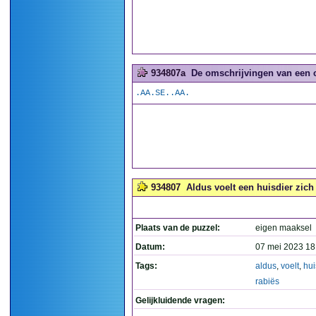
934807a
De omschrijvingen van een 
.AA.SE..AA.
934807
Aldus voelt een huisdier zich 
Plaats van de puzzel:
eigen maaksel
Datum:
07 mei 2023 18
Tags:
aldus
,
voelt
,
hui
rabiës
Gelijkluidende vragen: