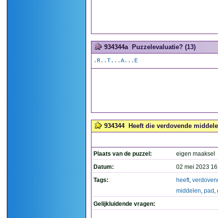
934344a
Puzzelevaluatie? (13)
.R..T...A...E
934344
Heeft die verdovende middele
Plaats van de puzzel:
eigen maaksel
Datum:
02 mei 2023 16
Tags:
heeft
,
verdoven
middelen
,
pad
,
Gelijkluidende vragen: