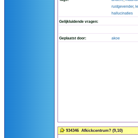
rustgevender
,
l
hallucinaties
Gelijkluidende vragen:
Geplaatst door:
akoe
934346
Afkickcentrum? (9,10)