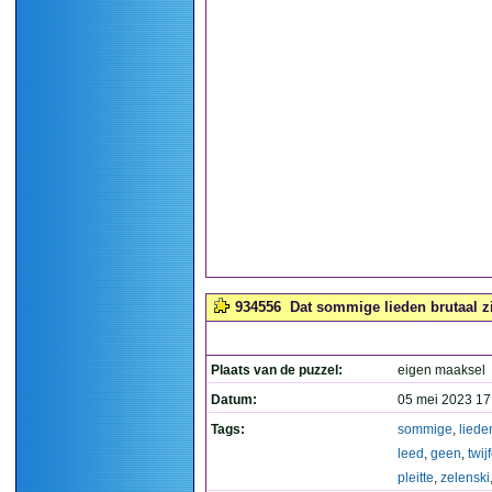
934556
Dat sommige lieden brutaal zij
Plaats van de puzzel:
eigen maaksel
Datum:
05 mei 2023 17
Tags:
sommige
,
liede
leed
,
geen
,
twij
pleitte
,
zelenski