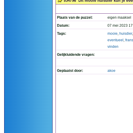
934796
Dit mooie huisdier kun je eve
Plaats van de puzzel:
eigen maaksel
Datum:
07 mei 2023 17
Tags:
mooie
,
huisdier
eventueel
,
fran
vinden
Gelijkluidende vragen:
Geplaatst door:
akoe