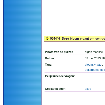
934446
Deze bloem vraagt om een dot
Plaats van de puzzel:
eigen maaksel
Datum:
03 mei 2023 18
Tags:
bloem
,
vraagt
,
dotterbehandel
Gelijkluidende vragen:
Geplaatst door:
akoe