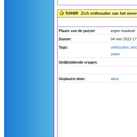
934480
Zich onthouden van het woord 
Plaats van de puzzel:
eigen maaksel
Datum:
04 mei 2023 17
Tags:
onthouden
,
woo
zeker
Gelijkluidende vragen:
Geplaatst door:
akoe