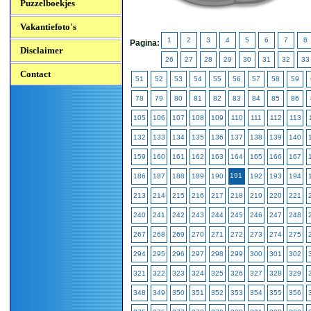
Puzzelboekjes
Vakantiefoto's
1
2
3
4
5
6
7
8
Pagina:
Disclaimer
26
27
28
29
30
31
32
33
Contact
51
52
53
54
55
56
57
58
59
78
79
80
81
82
83
84
85
86
105
106
107
108
109
110
111
112
113
132
133
134
135
136
137
138
139
140
159
160
161
162
163
164
165
166
167
191
186
187
188
189
190
192
193
194
213
214
215
216
217
218
219
220
221
240
241
242
243
244
245
246
247
248
267
268
269
270
271
272
273
274
275
294
295
296
297
298
299
300
301
302
321
322
323
324
325
326
327
328
329
348
349
350
351
352
353
354
355
356