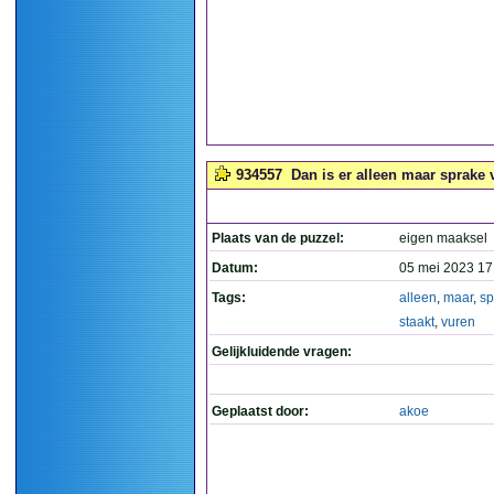
934557
Dan is er alleen maar sprake v
Plaats van de puzzel:
eigen maaksel
Datum:
05 mei 2023 17
Tags:
alleen
,
maar
,
sp
staakt
,
vuren
Gelijkluidende vragen:
Geplaatst door:
akoe