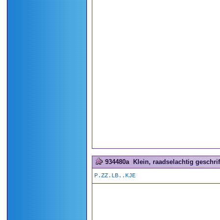
934480a
Klein, raadselachtig geschrift
P.ZZ.LB..KJE