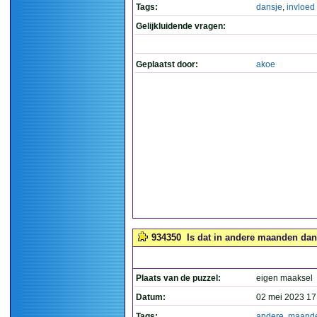
Tags:
dansje
,
invloed
Gelijkluidende vragen:
Geplaatst door:
akoe
934350
Is dat in andere maanden dan 
Plaats van de puzzel:
eigen maaksel
Datum:
02 mei 2023 17
Tags:
andere
,
maand