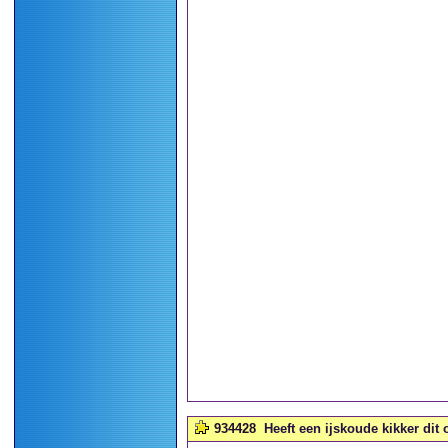
934428
Heeft een ijskoude kikker dit 