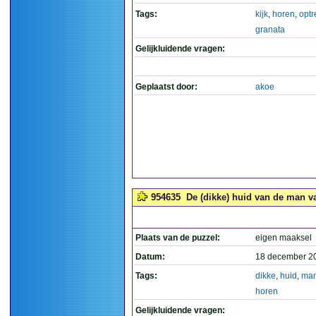
Tags:
kijk
,
horen
,
opt
granata
Gelijkluidende vragen:
Geplaatst door:
akoe
954635
De (dikke) huid van de man va
Plaats van de puzzel:
eigen maaksel
Datum:
18 december 2
Tags:
dikke
,
huid
,
ma
horen
Gelijkluidende vragen: