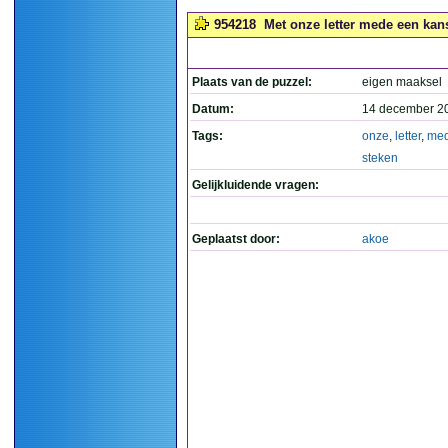
954218
Met onze letter mede een kans
Plaats van de puzzel:
eigen maaksel
Datum:
14 december 2
Tags:
onze
,
letter
,
me
steken
Gelijkluidende vragen:
Geplaatst door:
akoe