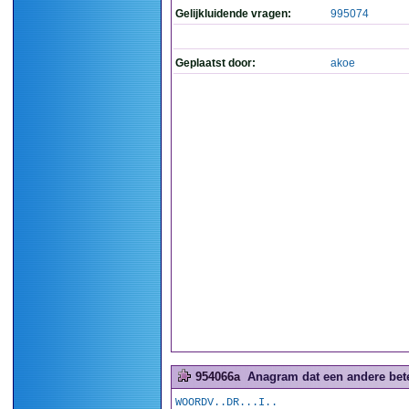
Gelijkluidende vragen:
995074
Geplaatst door:
akoe
954066a
Anagram dat een andere betek
WOORDV..DR...I..