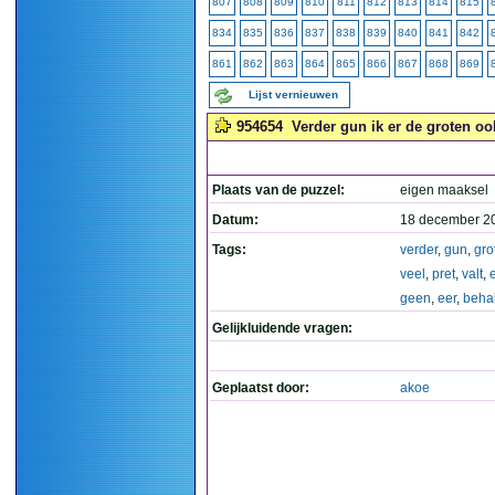
807
808
809
810
811
812
813
814
815
834
835
836
837
838
839
840
841
842
861
862
863
864
865
866
867
868
869
Lijst vernieuwen
954654
Verder gun ik er de groten ook
Plaats van de puzzel:
eigen maaksel
Datum:
18 december 2
Tags:
verder
,
gun
,
gro
veel
,
pret
,
valt
,
geen
,
eer
,
beha
Gelijkluidende vragen:
Geplaatst door:
akoe