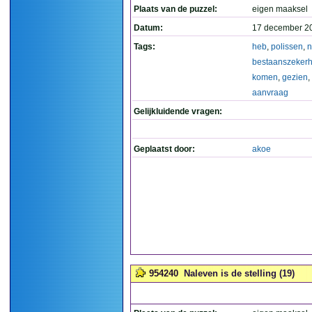
Plaats van de puzzel:
eigen maaksel
Datum:
17 december 2
Tags:
heb
,
polissen
,
n
bestaanszekerh
komen
,
gezien
,
aanvraag
Gelijkluidende vragen:
Geplaatst door:
akoe
954240
Naleven is de stelling (19)