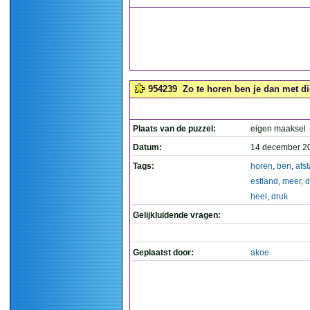
954239
Zo te horen ben je dan met di
Plaats van de puzzel:
eigen maaksel
Datum:
14 december 2
Tags:
horen
,
ben
,
afs
estland
,
meer
,
d
heel
,
druk
Gelijkluidende vragen:
Geplaatst door:
akoe