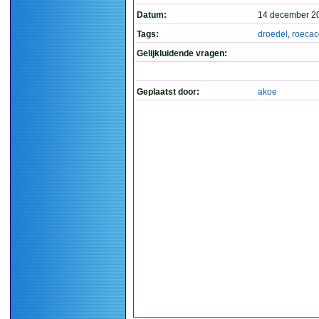
Datum:
14 december 2
Tags:
droedel
,
roeca
Gelijkluidende vragen:
Geplaatst door:
akoe