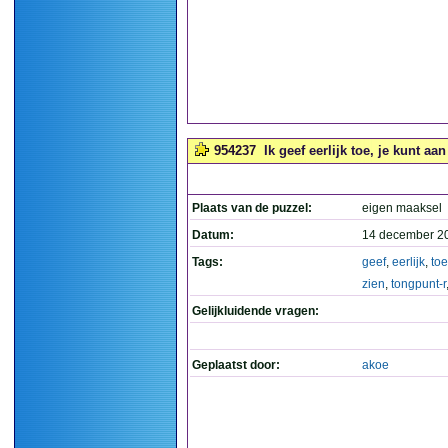
954237
Ik geef eerlijk toe, je kunt aa
Plaats van de puzzel:
eigen maaksel
Datum:
14 december 2
Tags:
geef
,
eerlijk
,
toe
zien
,
tongpunt-r
Gelijkluidende vragen:
Geplaatst door:
akoe