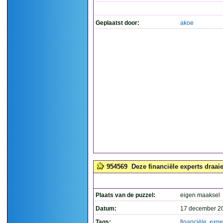
Geplaatst door:
akoe
954569
Deze financiële experts draai
Plaats van de puzzel:
eigen maaksel
Datum:
17 december 2
Tags:
financiële
,
expe