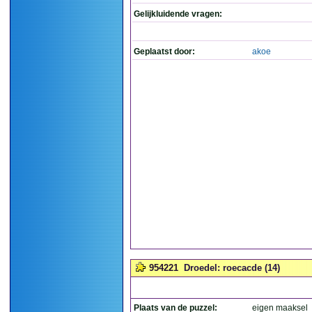
Gelijkluidende vragen:
Geplaatst door:
akoe
954221
Droedel: roecacde (14)
Plaats van de puzzel:
eigen maaksel