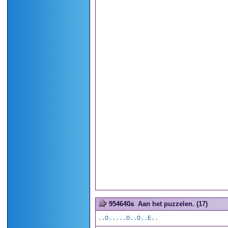
954640a
Aan het puzzelen. (17)
..O.....O..O..E..