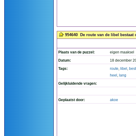
954640
De route van de libel bestaat 
Plaats van de puzzel:
eigen maaksel
Datum:
18 december 2
Tags:
route
,
libel
,
best
heel
,
lang
Gelijkluidende vragen:
Geplaatst door:
akoe