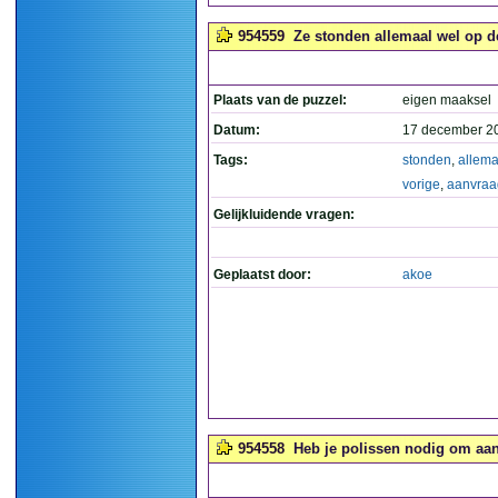
954559
Ze stonden allemaal wel op de
Plaats van de puzzel:
eigen maaksel
Datum:
17 december 2
Tags:
stonden
,
allema
vorige
,
aanvraa
Gelijkluidende vragen:
Geplaatst door:
akoe
954558
Heb je polissen nodig om aan