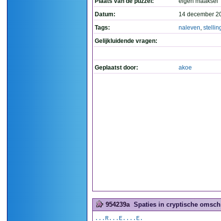
Plaats van de puzzel:
eigen maaksel
Datum:
14 december 2
Tags:
naleven
,
stellin
Gelijkluidende vragen:
Geplaatst door:
akoe
954239a
Spaties in cryptische omschr
...R...E....E.