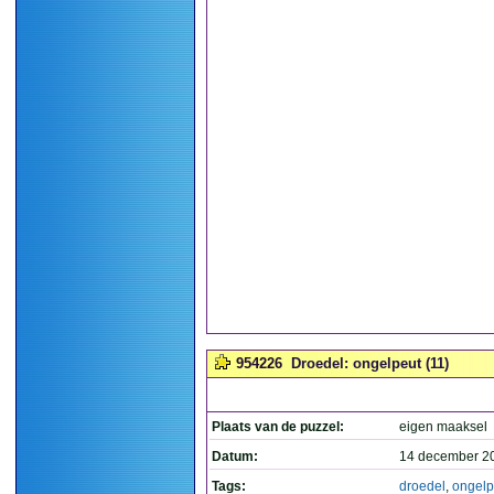
954226
Droedel: ongelpeut (11)
Plaats van de puzzel:
eigen maaksel
Datum:
14 december 2
Tags:
droedel
,
ongelp