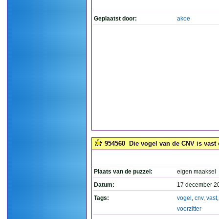
Geplaatst door:
akoe
954560
Die vogel van de CNV is vast e
Plaats van de puzzel:
eigen maaksel
Datum:
17 december 2
Tags:
vogel
,
cnv
,
vast
voorzitter