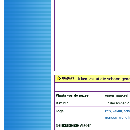
954563
Ik ken vaklui die schoon gen
Plaats van de puzzel:
eigen maaksel
Datum:
17 december 2
Tags:
ken
,
vaklui
,
sch
genoeg
,
werk
,
Gelijkluidende vragen: