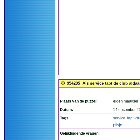
954205
Als service tapt de club aldaar
Plaats van de puzzel:
eigen maaksel
Datum:
14 december 2
Tags:
service
,
tapt
,
cl
pilsje
Gelijkluidende vragen: