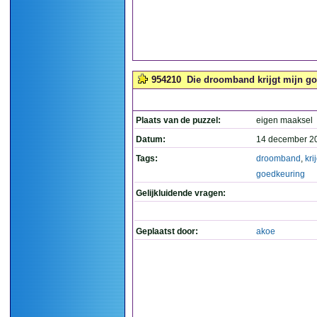
954210
Die droomband krijgt mijn go
Plaats van de puzzel:
eigen maaksel
Datum:
14 december 2
Tags:
droomband
,
kri
goedkeuring
Gelijkluidende vragen:
Geplaatst door:
akoe