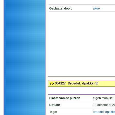
Geplaatst door:
akoe
954127
Droedel: dpakkk (9)
Plaats van de puzzel:
eigen maaksel
Datum:
13 december 2
Tags:
droedel
,
dpakk