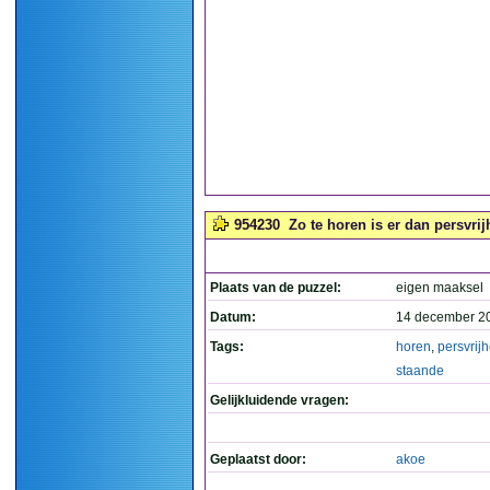
954230
Zo te horen is er dan persvri
Plaats van de puzzel:
eigen maaksel
Datum:
14 december 2
Tags:
horen
,
persvrijh
staande
Gelijkluidende vragen:
Geplaatst door:
akoe