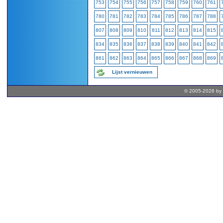
753
754
755
756
757
758
759
760
761
780
781
782
783
784
785
786
787
788
807
808
809
810
811
812
813
814
815
834
835
836
837
838
839
840
841
842
861
862
863
864
865
866
867
868
869
Lijst vernieuwen
© 2005-2026 by 