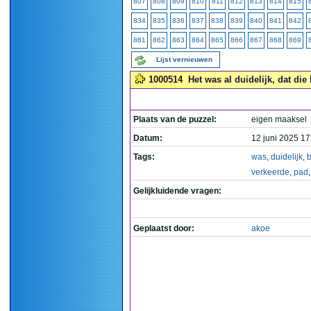
807
808
809
810
811
812
813
814
815
834
835
836
837
838
839
840
841
842
861
862
863
864
865
866
867
868
869
Lijst vernieuwen
1000514
Het was al duidelijk, dat di
Plaats van de puzzel:
eigen maaksel
Datum:
12 juni 2025 17
Tags:
was
,
duidelijk
,
b
verkeerde
,
pad
Gelijkluidende vragen:
Geplaatst door:
akoe