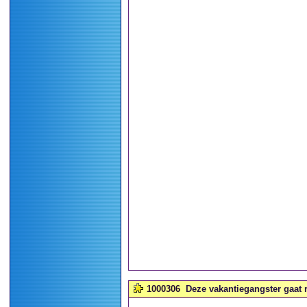
1000306
Deze vakantiegangster gaat r