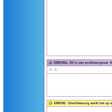
1000342a
Dit is een probleemgeval. (
.U..E.
1000342
Onwillekeurig werkt het op e