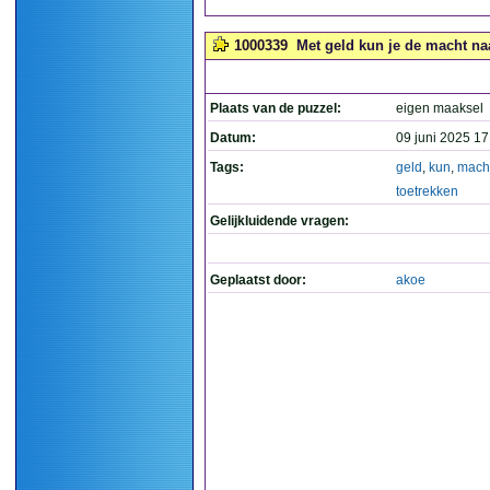
1000339
Met geld kun je de macht naa
Plaats van de puzzel:
eigen maaksel
Datum:
09 juni 2025 17
Tags:
geld
,
kun
,
mach
toetrekken
Gelijkluidende vragen:
Geplaatst door:
akoe