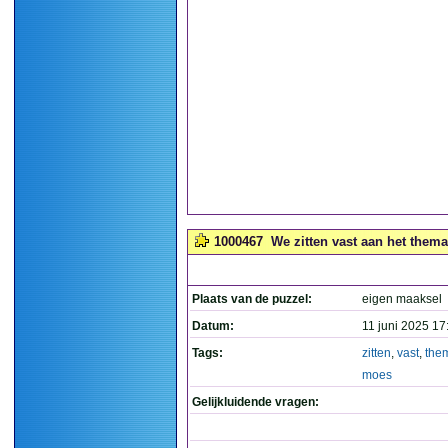
1000467
We zitten vast aan het thema
Plaats van de puzzel:
eigen maaksel
Datum:
11 juni 2025 17
Tags:
zitten
,
vast
,
the
moes
Gelijkluidende vragen: