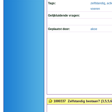
Tags:
zelfstandig
,
acti
voeren
Gelijkluidende vragen:
Geplaatst door:
akoe
1000337
Zelfstandig bestaan? (3,5,5,6