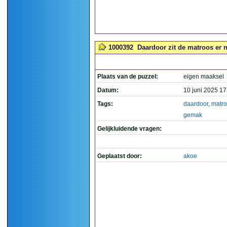
1000392
Daardoor zit de matroos er ni
Plaats van de puzzel:
eigen maaksel
Datum:
10 juni 2025 17
Tags:
daardoor
,
matr
gemak
Gelijkluidende vragen:
Geplaatst door:
akoe