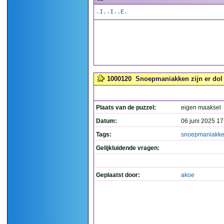
.I..I..E.
1000120
Snoepmaniakken zijn er dol 
Plaats van de puzzel:
eigen maaksel
Datum:
06 juni 2025 17
Tags:
snoepmaniakk
Gelijkluidende vragen:
Geplaatst door:
akoe