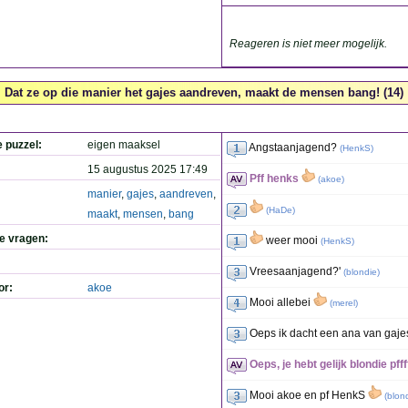
Reageren is niet meer mogelijk.
Dat ze op die manier het gajes aandreven, maakt de mensen bang! (14)
e puzzel:
eigen maaksel
Angstaanjagend?
(
HenkS
)
15 augustus 2025 17:49
Pff henks
(
akoe
)
manier
,
gajes
,
aandreven
,
(
HaDe
)
maakt
,
mensen
,
bang
de vragen:
weer mooi
(
HenkS
)
Vreesaanjagend?'
(
blondie
)
or:
akoe
Mooi allebei
(
merel
)
Oeps ik dacht een ana van gaj
Oeps, je hebt gelijk blondie pfff
Mooi akoe en pf HenkS
(
blon