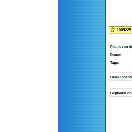
1005225
Plaats van d
Datum:
Tags:
Gelijkluiden
Geplaatst do