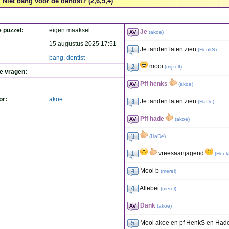
Niet bang voor de dentist? (2,6,5,4)
e puzzel:
eigen maaksel
Je
(
akoe
)
15 augustus 2025 17:51
Je tanden laten zien
(
HenkS
)
bang
,
dentist
mooi
(
mijzelf
)
de vragen:
Pff henks
(
akoe
)
or:
akoe
Je tanden laten zien
(
HaDe
)
Pff hade
(
akoe
)
(
HaDe
)
vreesaanjagend
(
Henk
Mooi b
(
merel
)
Allebei
(
merel
)
Dank
(
akoe
)
Mooi akoe en pf HenkS en Had