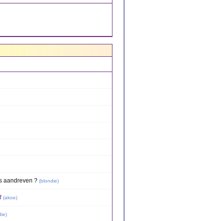
es aandreven ?
(
blondie
)
f
(
akoe
)
die
)