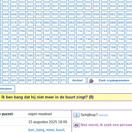
621
622
623
624
625
626
627
628
629
630
631
632
633
634
635
636
648
649
650
651
652
653
654
655
656
657
658
659
660
661
662
663
675
676
677
678
679
680
681
682
683
684
685
686
687
688
689
690
702
703
704
705
706
707
708
709
710
711
712
713
714
715
716
717
729
730
731
732
733
734
735
736
737
738
739
740
741
742
743
744
756
757
758
759
760
761
762
763
764
765
766
767
768
769
770
771
783
784
785
786
787
788
789
790
791
792
793
794
795
796
797
798
810
811
812
813
814
815
816
817
818
819
820
821
822
823
824
825
837
838
839
840
841
842
843
844
845
846
847
848
849
850
851
852
864
865
866
867
868
869
870
871
Archief
Zoek cryptogrammen
rnieuwen
Ik ben bang dat hij niet meer in de buurt zingt? (8)
e puzzel:
eigen maaksel
Schijthop?
(
merel
)
15 augustus 2025 18:00
Nee merel, ik zoek een persoo
ben
,
bang
,
meer
,
buurt
,