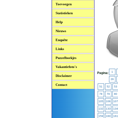
Toevoegen
Statistieken
Help
Nieuws
Enquête
Links
Puzzelboekjes
Vakantiefoto's
1
Pagina:
Disclaimer
26
Contact
51
52
53
78
79
80
105
106
107
132
133
134
159
160
161