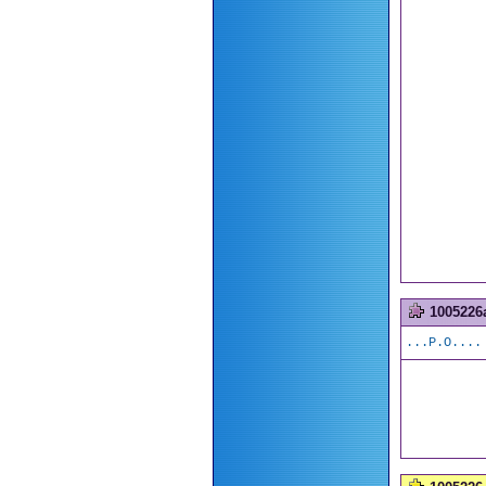
1005226
...P.O....