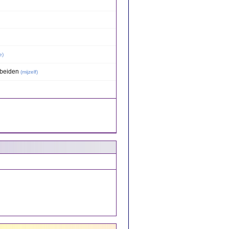
e
)
beiden
(
mijzelf
)