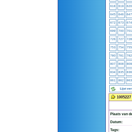
618
619
620
645
646
647
672
673
674
699
700
701
726
727
728
753
754
755
780
781
782
807
808
809
834
835
836
861
862
863
Lijst ve
1005227
Plaats van d
Datum:
Tags: