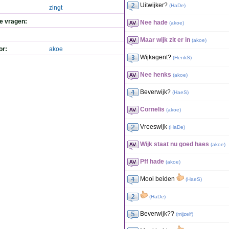
Uitwijker?
(
HaDe
)
zingt
de vragen:
Nee hade
(
akoe
)
Maar wijk zit er in
(
akoe
)
or:
akoe
Wijkagent?
(
HenkS
)
Nee henks
(
akoe
)
Beverwijk?
(
HaeS
)
Cornelis
(
akoe
)
Vreeswijk
(
HaDe
)
Wijk staat nu goed haes
(
akoe
)
Pff hade
(
akoe
)
Mooi beiden
(
HaeS
)
(
HaDe
)
Beverwijk??
(
mijzelf
)