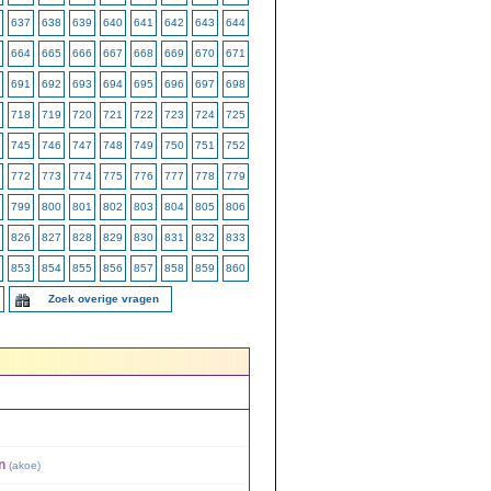
637
638
639
640
641
642
643
644
664
665
666
667
668
669
670
671
691
692
693
694
695
696
697
698
718
719
720
721
722
723
724
725
745
746
747
748
749
750
751
752
772
773
774
775
776
777
778
779
799
800
801
802
803
804
805
806
826
827
828
829
830
831
832
833
853
854
855
856
857
858
859
860
Zoek overige vragen
n
(
akoe
)