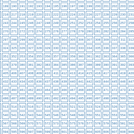
189
190
191
192
193
194
195
196
197
198
199
200
201
202
203
204
216
217
218
219
220
221
222
223
224
225
226
227
228
229
230
231
243
244
245
246
247
248
249
250
251
252
253
254
255
256
257
258
270
271
272
273
274
275
276
277
278
279
280
281
282
283
284
285
297
298
299
300
301
302
303
304
305
306
307
308
309
310
311
312
324
325
326
327
328
329
330
331
332
333
334
335
336
337
338
339
351
352
353
354
355
356
357
358
359
360
361
362
363
364
365
366
378
379
380
381
382
383
384
385
386
387
388
389
390
391
392
393
405
406
407
408
409
410
411
412
413
414
415
416
417
418
419
420
432
433
434
435
436
437
438
439
440
441
442
443
444
445
446
447
459
460
461
462
463
464
465
466
467
468
469
470
471
472
473
474
486
487
488
489
490
491
492
493
494
495
496
497
498
499
500
501
513
514
515
516
517
518
519
520
521
522
523
524
525
526
527
528
540
541
542
543
544
545
546
547
548
549
550
551
552
553
554
555
567
568
569
570
571
572
573
574
575
576
577
578
579
580
581
582
594
595
596
597
598
599
600
601
602
603
604
605
606
607
608
609