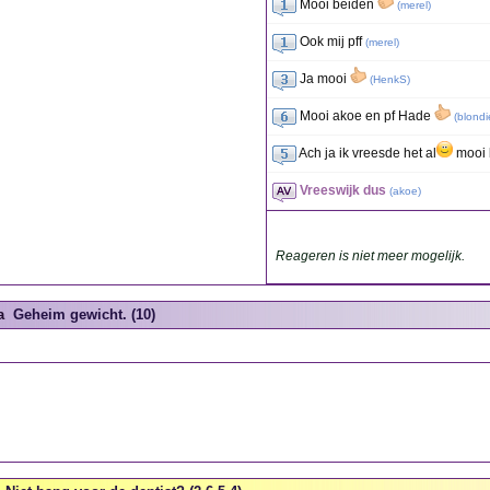
Mooi beiden
(
merel
)
Ook mij pff
(
merel
)
Ja mooi
(
HenkS
)
Mooi akoe en pf Hade
(
blondi
Ach ja ik vreesde het al
mooi 
Vreeswijk dus
(
akoe
)
Reageren is niet meer mogelijk.
a
Geheim gewicht. (10)