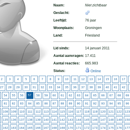
Naam:
Niet zichtbaar
Geslacht:
Leeftijd:
76 jaar
Woonplaats:
Groningen
Land:
Friesland
Lid sinds:
14 januari 2011
Aantal aanvragen:
17.411
Aantal reacties:
665.983
Status:
Online
2
3
4
5
6
7
8
9
10
11
12
13
14
15
16
17
27
28
29
30
31
32
33
34
35
36
37
38
39
40
41
42
57
54
55
56
58
59
60
61
62
63
64
65
66
67
68
69
81
82
83
84
85
86
87
88
89
90
91
92
93
94
95
96
108
109
110
111
112
113
114
115
116
117
118
119
120
121
122
123
135
136
137
138
139
140
141
142
143
144
145
146
147
148
149
150
162
163
164
165
166
167
168
169
170
171
172
173
174
175
176
177