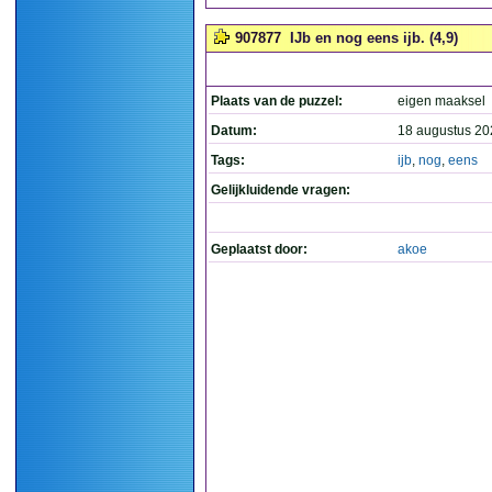
907877
IJb en nog eens ijb. (4,9)
Plaats van de puzzel:
eigen maaksel
Datum:
18 augustus 20
Tags:
ijb
,
nog
,
eens
Gelijkluidende vragen:
Geplaatst door:
akoe