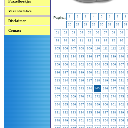
Puzzelboekjes
Vakantiefoto's
1
2
3
4
5
6
7
8
Pagina:
Disclaimer
26
27
28
29
30
31
32
33
Contact
51
52
53
54
55
56
57
58
59
78
79
80
81
82
83
84
85
86
105
106
107
108
109
110
111
112
113
132
133
134
135
136
137
138
139
140
159
160
161
162
163
164
165
166
167
186
187
188
189
190
191
192
193
194
213
214
215
216
217
218
219
220
221
245
240
241
242
243
244
246
247
248
267
268
269
270
271
272
273
274
275
294
295
296
297
298
299
300
301
302
321
322
323
324
325
326
327
328
329
348
349
350
351
352
353
354
355
356