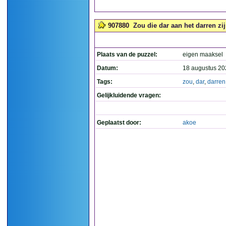
907880
Zou die dar aan het darren zijn
Plaats van de puzzel:
eigen maaksel
Datum:
18 augustus 20
Tags:
zou
,
dar
,
darren
Gelijkluidende vragen:
Geplaatst door:
akoe