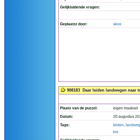
Gelijkluidende vragen:
Geplaatst door:
akoe
908183
Daar leiden landwegen naar to
Plaats van de puzzel:
eigen maaksel
Datum:
20 augustus 20
Tags:
leiden
,
landwe
toe