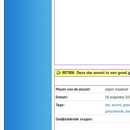
907906
Deze dar woont in een goed ge
Plaats van de puzzel:
eigen maaksel
Datum:
18 augustus 20
Tags:
dar
,
woont
,
goe
geïsoleerde
,
kor
Gelijkluidende vragen: