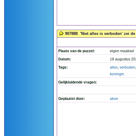
907888
'Niet alles is verboden' zei de
Plaats van de puzzel:
eigen maaksel
Datum:
18 augustus 20
Tags:
alles
,
verboden
koningin
Gelijkluidende vragen:
Geplaatst door:
akoe