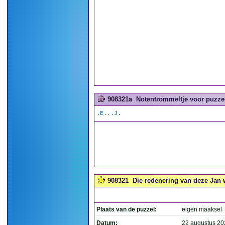
908321a
Notentrommeltje voor puzzel
.E...J.
908321
Die redenering van deze Jan w
Plaats van de puzzel:
eigen maaksel
Datum:
22 augustus 20