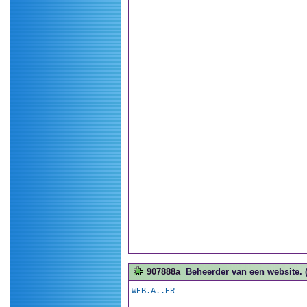
907888a
Beheerder van een website. (
WEB.A..ER