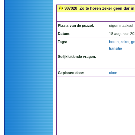
907928
Zo te horen zeker geen dar in t
Plaats van de puzzel:
eigen maaksel
Datum:
18 augustus 20
Tags:
horen
,
zeker
,
g
transitie
Gelijkluidende vragen:
Geplaatst door:
akoe