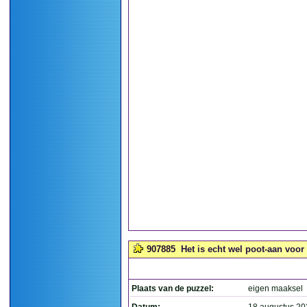
907885
Het is echt wel poot-aan voor d
Plaats van de puzzel:
eigen maaksel