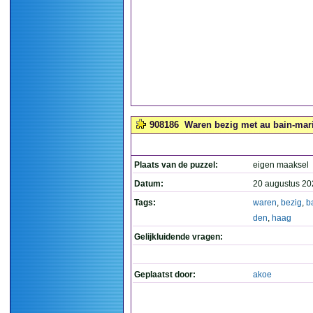
908186
Waren bezig met au bain-mari
Plaats van de puzzel:
eigen maaksel
Datum:
20 augustus 20
Tags:
waren
,
bezig
,
b
den
,
haag
Gelijkluidende vragen:
Geplaatst door:
akoe