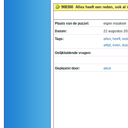
908300
Alles heeft een reden, ook al is
Plaats van de puzzel:
eigen maaksel
Datum:
22 augustus 20
Tags:
alles
,
heeft
,
red
altijd
,
even
,
duid
Gelijkluidende vragen:
Geplaatst door:
akoe