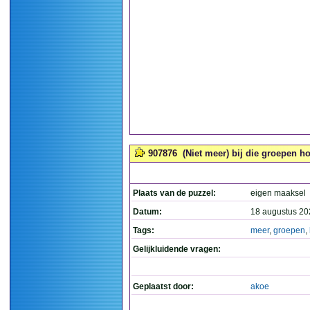
907876
(Niet meer) bij die groepen ho
Plaats van de puzzel:
eigen maaksel
Datum:
18 augustus 20
Tags:
meer
,
groepen
,
Gelijkluidende vragen:
Geplaatst door:
akoe