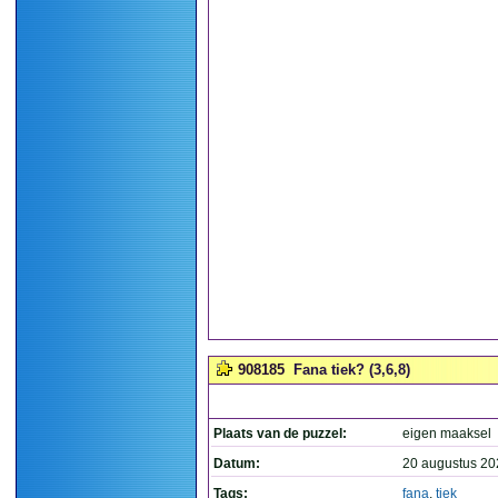
908185
Fana tiek? (3,6,8)
Plaats van de puzzel:
eigen maaksel
Datum:
20 augustus 20
Tags:
fana
,
tiek