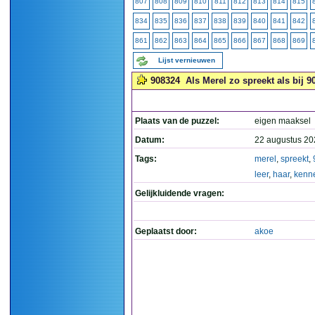
807
808
809
810
811
812
813
814
815
834
835
836
837
838
839
840
841
842
861
862
863
864
865
866
867
868
869
Lijst vernieuwen
908324
Als Merel zo spreekt als bij 9
Plaats van de puzzel:
eigen maaksel
Datum:
22 augustus 20
Tags:
merel
,
spreekt
,
leer
,
haar
,
kenn
Gelijkluidende vragen:
Geplaatst door:
akoe