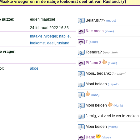
Maakte vroeger en in de nabije toekomst deel uit van Rusland. (7)
e puzzel:
eigen maaksel
Belarus???
(
moes
)
24 februari 2022 16:33
Nee moes
(
akoe
)
maakte
,
vroeger
,
nabije
,
T
(
akoe
)
toekomst
,
deel
,
rusland
de vragen:
Toendra?
(
Anoniem
)
Pff ano 2
(
akoe
)
or:
akoe
Mooi.. bedankt
(
Anoniem
)
Mooi beiden
(
mijzelf
)
(
roos
)
Mooi beiden
(
Henk
)
Jemig, zat veel te ver te zoeken
Mooi beiden
(
moes
)
Dank
(
akoe
)