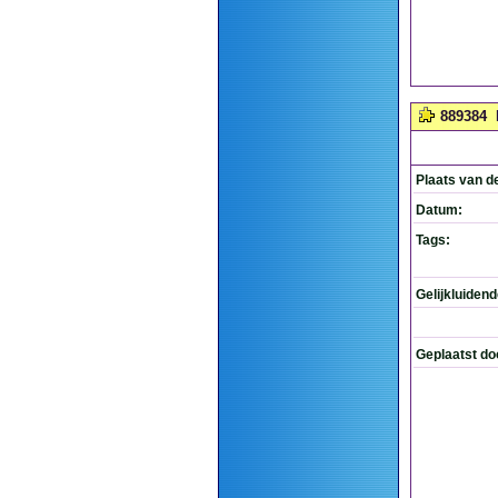
889384
Plaats van d
Datum:
Tags:
Gelijkluiden
Geplaatst do