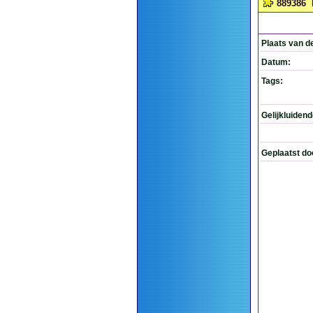
889386
Plaats van d
Datum:
Tags:
Gelijkluiden
Geplaatst do