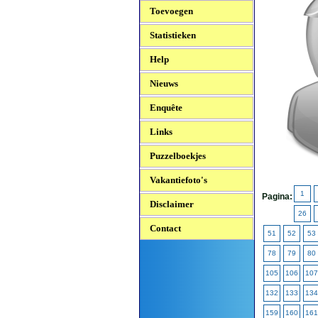
Toevoegen
Statistieken
Help
Nieuws
Enquête
Links
Puzzelboekjes
Vakantiefoto's
1
Pagina:
Disclaimer
26
Contact
51
52
53
78
79
80
105
106
107
132
133
134
159
160
161