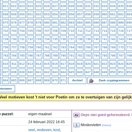
621
622
623
624
625
626
627
628
629
630
631
632
633
634
635
636
648
649
650
651
652
653
654
655
656
657
658
659
660
661
662
663
675
676
677
678
679
680
681
682
683
684
685
686
687
688
689
690
702
703
704
705
706
707
708
709
710
711
712
713
714
715
716
717
729
730
731
732
733
734
735
736
737
738
739
740
741
742
743
744
756
757
758
759
760
761
762
763
764
765
766
767
768
769
770
771
783
784
785
786
787
788
789
790
791
792
793
794
795
796
797
798
810
811
812
813
814
815
816
817
818
819
820
821
822
823
824
825
837
838
839
840
841
842
843
844
845
846
847
848
849
850
851
852
864
865
866
867
868
869
870
871
Archief
Zoek cryptogrammen
rnieuwen
Veel motieven kost 't niet voor Poetin om ze te overtuigen van zijn gelijk
e puzzel:
eigen maaksel
Oeps niet goed geformuleerd: k
24 februari 2022 16:45
Moskovieten
(
moes
)
veel
,
motieven
,
kost
,