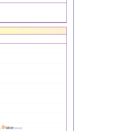
.
akoe
(
roos
)