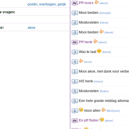
Pff moes
(
akoe
)
poetin
,
overtuigen
,
gelijk
de vragen:
Mooi beiden
(
stoopje
)
Moskovieten
(
Henk
)
or:
akoe
Mooi beiden
(
Henk
)
Pff henk
(
akoe
)
Was te laat
(
Henk
)
(
roos
)
Mooi akoe, met dank voor verbe
Hi5 henk
(
moes
)
Moskovieten
(
fluiter
)
Een hele goede middag allemaa
mooi allen
(
McGyver
)
En pff fluiter
(
akoe
)