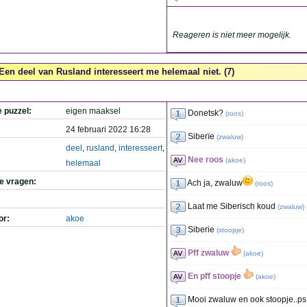
Reageren is niet meer mogelijk.
Een deel van Rusland interesseert me helemaal niet. (7)
e puzzel:
eigen maaksel
Donetsk?
(
roos
)
24 februari 2022 16:28
Siberïe
(
zwaluw
)
deel
,
rusland
,
interesseert
,
Nee roos
(
akoe
)
helemaal
de vragen:
Ach ja, zwaluw
(
roos
)
Laat me Siberisch koud
(
zwaluw
)
or:
akoe
Siberie
(
stoopje
)
Pff zwaluw
(
akoe
)
En pff stoopje
(
akoe
)
Mooi zwaluw en ook stoopje..ps.