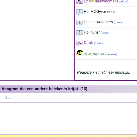
En
nieuwkomers
(
akoe
)
Hoi MCGyver
(
roos
)
Hoi nieuwkomers
(
moes
)
Hoi fluiter
(
roos
)
Dank
(
akoe
)
gewijzigd
(
Moderator
)
Reageren is niet meer mogelijk.
Anagram dat een andere betekenis krijgt. (16)
...I..