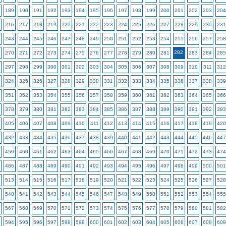
189
190
191
192
193
194
195
196
197
198
199
200
201
202
203
204
216
217
218
219
220
221
222
223
224
225
226
227
228
229
230
231
243
244
245
246
247
248
249
250
251
252
253
254
255
256
257
258
282
270
271
272
273
274
275
276
277
278
279
280
281
283
284
285
297
298
299
300
301
302
303
304
305
306
307
308
309
310
311
312
324
325
326
327
328
329
330
331
332
333
334
335
336
337
338
339
351
352
353
354
355
356
357
358
359
360
361
362
363
364
365
366
378
379
380
381
382
383
384
385
386
387
388
389
390
391
392
393
405
406
407
408
409
410
411
412
413
414
415
416
417
418
419
420
432
433
434
435
436
437
438
439
440
441
442
443
444
445
446
447
459
460
461
462
463
464
465
466
467
468
469
470
471
472
473
474
486
487
488
489
490
491
492
493
494
495
496
497
498
499
500
501
513
514
515
516
517
518
519
520
521
522
523
524
525
526
527
528
540
541
542
543
544
545
546
547
548
549
550
551
552
553
554
555
567
568
569
570
571
572
573
574
575
576
577
578
579
580
581
582
594
595
596
597
598
599
600
601
602
603
604
605
606
607
608
609