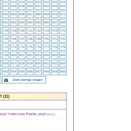
637
638
639
640
641
642
643
644
664
665
666
667
668
669
670
671
691
692
693
694
695
696
697
698
718
719
720
721
722
723
724
725
745
746
747
748
749
750
751
752
772
773
774
775
776
777
778
779
799
800
801
802
803
804
805
806
826
827
828
829
830
831
832
833
853
854
855
856
857
858
859
860
Zoek overige vragen
? (11)
ost 't niet voor Poetin ,mod
(
akoe
)