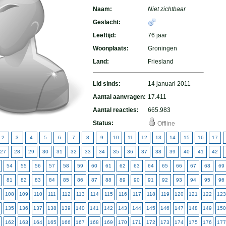
Naam:
Niet zichtbaar
Geslacht:
Leeftijd:
76 jaar
Woonplaats:
Groningen
Land:
Friesland
Lid sinds:
14 januari 2011
Aantal aanvragen:
17.411
Aantal reacties:
665.983
Status:
Offline
2
3
4
5
6
7
8
9
10
11
12
13
14
15
16
17
27
28
29
30
31
32
33
34
35
36
37
38
39
40
41
42
54
55
56
57
58
59
60
61
62
63
64
65
66
67
68
69
81
82
83
84
85
86
87
88
89
90
91
92
93
94
95
96
108
109
110
111
112
113
114
115
116
117
118
119
120
121
122
123
135
136
137
138
139
140
141
142
143
144
145
146
147
148
149
150
162
163
164
165
166
167
168
169
170
171
172
173
174
175
176
177