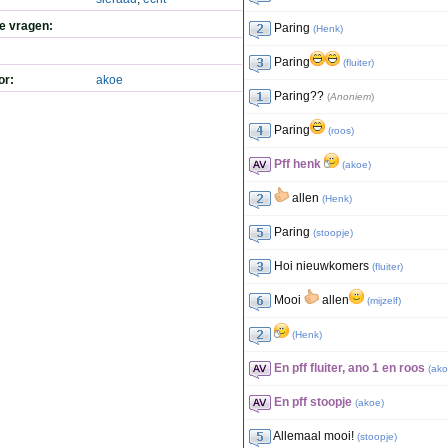
de vragen:
Paring
(
Henk
)
Paring
(
fluiter
)
or:
akoe
Paring??
(
Anoniem
)
Paring
(
roos
)
Pff henk
(
akoe
)
allen
(
Henk
)
Paring
(
stoopje
)
Hoi nieuwkomers
(
fluiter
)
Mooi
allen
(
mijzelf
)
(
Henk
)
En pff fluiter, ano 1 en roos
(
ak
En pff stoopje
(
akoe
)
Allemaal mooi!
(
stoopje
)