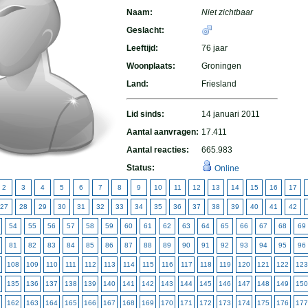
Naam:
Niet zichtbaar
Geslacht:
Leeftijd:
76 jaar
Woonplaats:
Groningen
Land:
Friesland
Lid sinds:
14 januari 2011
Aantal aanvragen:
17.411
Aantal reacties:
665.983
Status:
Online
2
3
4
5
6
7
8
9
10
11
12
13
14
15
16
17
27
28
29
30
31
32
33
34
35
36
37
38
39
40
41
42
54
55
56
57
58
59
60
61
62
63
64
65
66
67
68
69
81
82
83
84
85
86
87
88
89
90
91
92
93
94
95
96
108
109
110
111
112
113
114
115
116
117
118
119
120
121
122
123
135
136
137
138
139
140
141
142
143
144
145
146
147
148
149
150
162
163
164
165
166
167
168
169
170
171
172
173
174
175
176
177