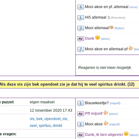
Mooi akoe en pf..allemaal
(
roos
)
Hi5 allemaal :)
(
Anoniem
)
Mooi allemaal
(
fluiter
)
Dank
(
akoe
)
Mooi akoe en allemaal pf
(
bl
Reageren is niet meer mogelijk.
Als deze vis zijn bek opendoet zie je dat hij te veel spiritus drinkt. (12)
e puzzel:
eigen maaksel
Blauwkeeltje?
(
mijzelf
)
12 november 2020 17:43
Pff mijzelf
(
akoe
)
vis
,
bek
,
opendoet
,
zie
,
Mooi akoe
(
mijzelf
)
veel
,
spiritus
,
drinkt
de vragen:
Dank, ik ben uitgevist
(
akoe
)