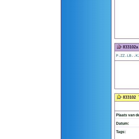
833102a
P.ZZ.LB..K
833102
Plaats van d
Datum:
Tags: