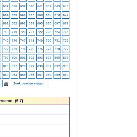
637
638
639
640
641
642
643
644
664
665
666
667
668
669
670
671
691
692
693
694
695
696
697
698
718
719
720
721
722
723
724
725
745
746
747
748
749
750
751
752
772
773
774
775
776
777
778
779
799
800
801
802
803
804
805
806
826
827
828
829
830
831
832
833
853
854
855
856
857
858
859
860
Zoek overige vragen
reemd. (6,7)