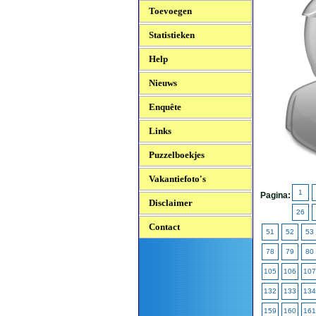
Toevoegen
Statistieken
Help
Nieuws
Enquête
Links
Puzzelboekjes
Vakantiefoto's
1
Pagina:
Disclaimer
26
Contact
51
52
53
78
79
80
105
106
107
132
133
134
159
160
161