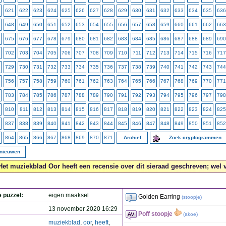
621
622
623
624
625
626
627
628
629
630
631
632
633
634
635
636
648
649
650
651
652
653
654
655
656
657
658
659
660
661
662
663
675
676
677
678
679
680
681
682
683
684
685
686
687
688
689
690
702
703
704
705
706
707
708
709
710
711
712
713
714
715
716
717
729
730
731
732
733
734
735
736
737
738
739
740
741
742
743
744
756
757
758
759
760
761
762
763
764
765
766
767
768
769
770
771
783
784
785
786
787
788
789
790
791
792
793
794
795
796
797
798
810
811
812
813
814
815
816
817
818
819
820
821
822
823
824
825
837
838
839
840
841
842
843
844
845
846
847
848
849
850
851
852
864
865
866
867
868
869
870
871
Archief
Zoek cryptogrammen
rnieuwen
Het muziekblad Oor heeft een recensie over dit sieraad geschreven; wel v
e puzzel:
eigen maaksel
Golden Earring
(
stoopje
)
13 november 2020 16:29
Poff stoopje
(
akoe
)
muziekblad
,
oor
,
heeft
,