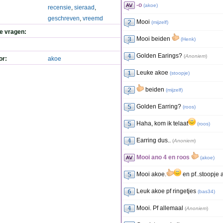
-o
(
akoe
)
recensie
,
sieraad
,
geschreven
,
vreemd
Mooi
(
mijzelf
)
de vragen:
Mooi beiden
(
Henk
)
Golden Earings?
(
Anoniem
)
or:
akoe
Leuke akoe
(
stoopje
)
beiden
(
mijzelf
)
Golden Earring?
(
roos
)
Haha, kom ik telaat
(
roos
)
Earring dus..
(
Anoniem
)
Mooi ano 4 en roos
(
akoe
)
Mooi akoe.
en pf..stoopje 
Leuk akoe pf ringetjes
(
bas34
)
Mooi. Pf allemaal
(
Anoniem
)