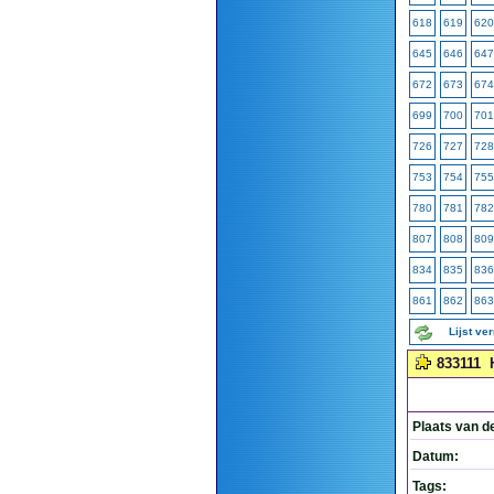
618
619
620
645
646
647
672
673
674
699
700
701
726
727
728
753
754
755
780
781
782
807
808
809
834
835
836
861
862
863
Lijst ve
833111
Plaats van d
Datum:
Tags: