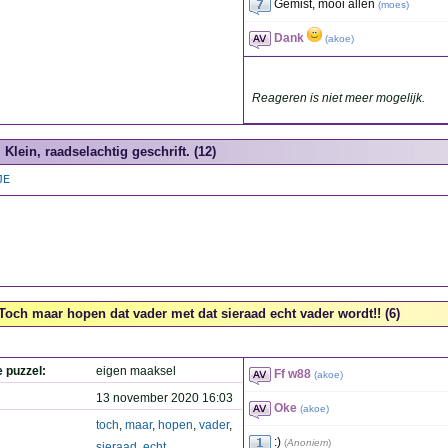
Gemist, mooi allen
(
moes
)
Dank
(
akoe
)
Reageren is niet meer mogelijk.
Klein, raadselachtig geschrift. (12)
JE
Toch maar hopen dat vader met dat sieraad echt vader wordt!! (6)
e puzzel:
eigen maaksel
Ff w88
(
akoe
)
13 november 2020 16:03
Oke
(
akoe
)
toch
,
maar
,
hopen
,
vader
,
:)
(
Anoniem
)
sieraad
,
echt