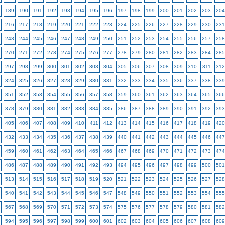
189
190
191
192
193
194
195
196
197
198
199
200
201
202
203
204
216
217
218
219
220
221
222
223
224
225
226
227
228
229
230
231
243
244
245
246
247
248
249
250
251
252
253
254
255
256
257
258
270
271
272
273
274
275
276
277
278
279
280
281
282
283
284
285
297
298
299
300
301
302
303
304
305
306
307
308
309
310
311
312
324
325
326
327
328
329
330
331
332
333
334
335
336
337
338
339
351
352
353
354
355
356
357
358
359
360
361
362
363
364
365
366
378
379
380
381
382
383
384
385
386
387
388
389
390
391
392
393
405
406
407
408
409
410
411
412
413
414
415
416
417
418
419
420
432
433
434
435
436
437
438
439
440
441
442
443
444
445
446
447
459
460
461
462
463
464
465
466
467
468
469
470
471
472
473
474
486
487
488
489
490
491
492
493
494
495
496
497
498
499
500
501
513
514
515
516
517
518
519
520
521
522
523
524
525
526
527
528
540
541
542
543
544
545
546
547
548
549
550
551
552
553
554
555
567
568
569
570
571
572
573
574
575
576
577
578
579
580
581
582
594
595
596
597
598
599
600
601
602
603
604
605
606
607
608
609